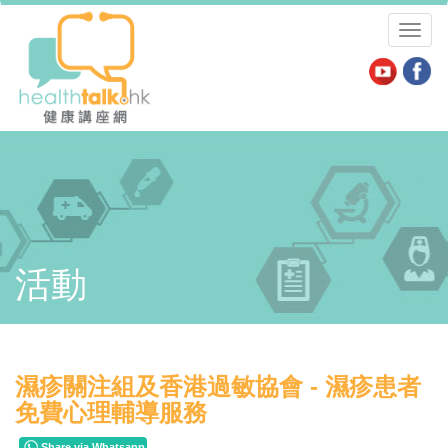
Toggl
naviga
活動
濕疹關注組及香港過敏協會 - 濕疹患者
免費心理輔導服務
Share via Whatsapp