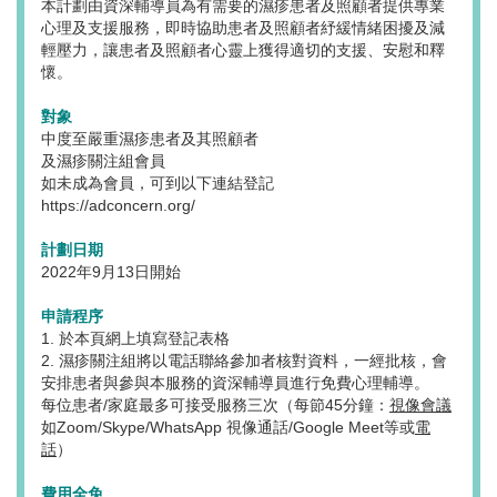
本計劃由資深輔導員為有需要的濕疹患者及照顧者提供專業
心理及支援服務，即時協助患者及照顧者紓緩情緒困擾及減
輕壓力，讓患者及照顧者心靈上獲得適切的支援、安慰和釋
懷。
對象
中度至嚴重濕疹患者及其照顧者
及濕疹關注組會員
如未成為會員，可到以下連結登記
https://adconcern.org/
計劃日期
2022年9月13日開始
申請程序
1. 於本頁網上填寫登記表格
2. 濕疹關注組將以電話聯絡參加者核對資料，一經批核，會
安排患者與參與本服務的資深輔導員進行免費心理輔導。
每位患者/家庭最多可接受服務三次（每節45分鐘：
視像會議
如Zoom/Skype/WhatsApp 視像通話/Google Meet等或
電
話
）
費用全免