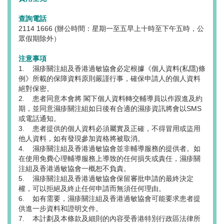
查詢電話
2114 1666 (辦公時間：星期一至五早上十時至下午五時，公
眾假期除外）
注意事項
1. 濕疹關注組及香港過敏協會必定根據《個人資料(私隱)條
例》所載的保障資料原則嚴謹行事，確保申請人的個人資料
絕對保密。
2. 患者同意本會將 閣下個人資料轉交輔導員以作跟進及約
期，並同意濕疹關注組如日後有合適的濕疹資訊將會以SMS
或電話通知。
3. 患者提供的個人資料必須屬實及正確，不得冒用或盜用
他人資料，如有發現參加資格將被取消。
4. 濕疹關注組及香港過敏協會並非輔導服務的提供者。如
在使用免費心理輔導服務上導致的任何損失或責任，濕疹關
注組及香港過敏協會一概恕不負責。
5. 濕疹關注組及香港過敏協會保留審批申請的最終決定
權，可以拒絕及終止任何申請而無須任何理由。
6. 如有需要，濕疹關注組及香港過敏協會可能要求患者提
供進一步資料和證明文件。
7. 本計劃及本條款及細則的內容受香港特別行政區法律所