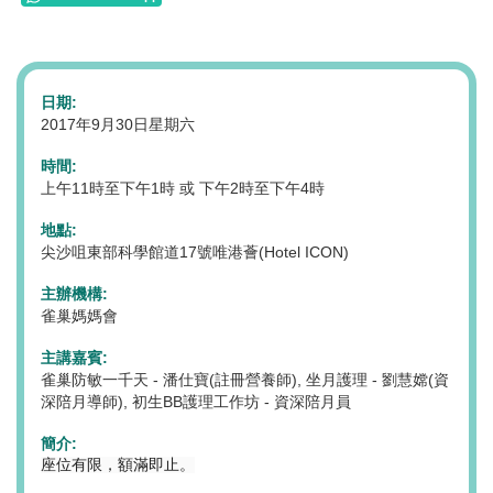
日期:
2017年9月30日星期六
時間:
上午11時至下午1時 或 下午2時至下午4時
地點:
尖沙咀東部科學館道17號唯港薈(Hotel ICON)
主辦機構:
雀巢媽媽會
主講嘉賓:
雀巢防敏一千天 - 潘仕寶(註冊營養師), 坐月護理 - 劉慧嫦(資
深陪月導師), 初生BB護理工作坊 - 資深陪月員
簡介:
座位有限，額滿即止。