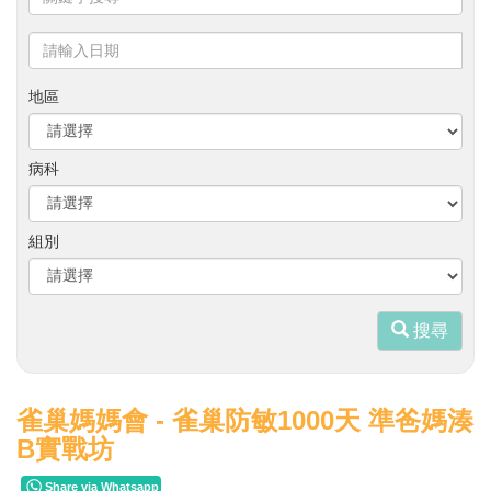
鍵
字
請
搜
輸
尋
入
地區
日
期
病科
組別
搜尋
雀巢媽媽會 - 雀巢防敏1000天 準爸媽湊
B實戰坊
Share via Whatsapp