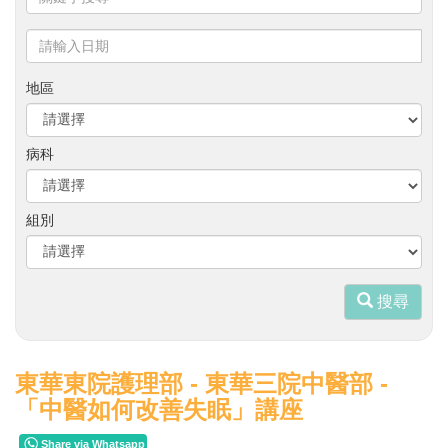
鍵
字
請
搜
輸
尋
入
地區
日
期
病科
組別
搜尋
東華東院護理部 - 東華三院中醫部 -
「中醫如何改善失眠」講座
Share via Whatsapp