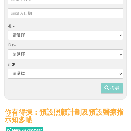
鍵
字
請
搜
輸
尋
入
地區
日
期
病科
組別
搜尋
你有得揀：預設照顧計劃及預設醫療指
示知多啲
Share via Whatsapp