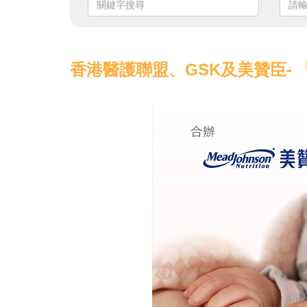
鍵
輸
字
入
搜
日
尋
期
香港醫護聯盟、GSK及美贊臣-