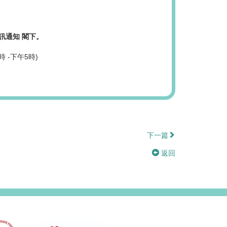
訊通知 閣下。
時 -下午5時)
下一篇
返回