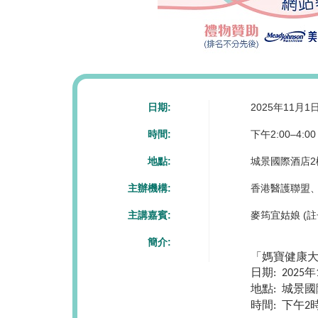
日期:
2025年11月
時間:
下午2:00–4:00
地點:
城景國際酒店2
主辦機構:
香港醫護聯盟、
主講嘉賓:
麥筠宜姑娘 (註
簡介:
「
媽寶健康
日期
年
: 2025
地點
城景國
:
時間
下午
:
2