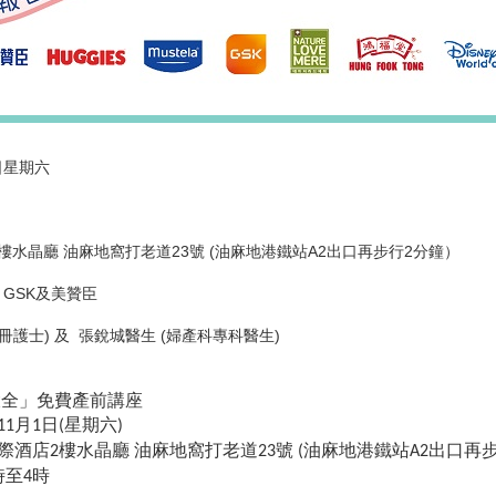
1日星期六
樓水晶廳 油麻地窩打老道23號 (油麻地港鐵站A2出口再步行2分鐘）
GSK及美贊臣
冊護士) 及 張銳城醫生 (婦產科專科醫生)
大全」
免費產前講座
月
日
星期六
11
1
(
)
際酒店
樓水晶廳
油麻地窩打老道
號
油麻地港鐵站
出口再
2
23
(
A2
時
至
時
4