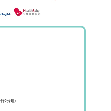
步行
分鐘
2
)