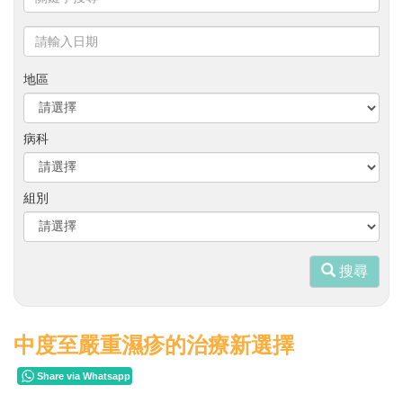
鍵
字
請
搜
輸
尋
入
地區
日
期
病科
組別
搜尋
中度至嚴重濕疹的治療新選擇
Share via Whatsapp