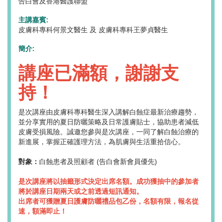
告白會及香港醫護聯盟
主講嘉賓:
皮膚科專科何景文醫生 及 皮膚科專科王夢貞醫生
簡介:
講座已滿額，謝謝支
持！
是次講座由皮膚科專科醫生深入講解白蝕症最新治療趨勢，
並分享實用的夏日防曬策略及日常護膚貼士，協助患者減低
皮膚受損風險。誠邀您參與是次講座，一同了解白蝕治療的
新進展，掌握正確護理方法，為肌膚與生活重拾信心。
對象：
白蝕患者及照顧者 (告白會新會員優先)
是次講座將以抽籤形式決定出席名額。成功獲抽中的參加者
將於講座日期兩天或之前透過短訊通知。
出席者可獲贈夏日護膚防曬禮品包乙份，名額有限，報名從
速，額滿即止！