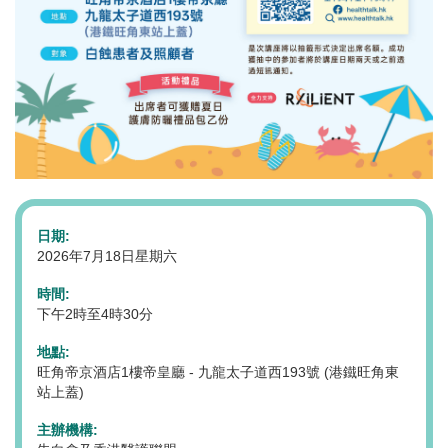
日期:
2026年7月18日星期六
時間:
下午2時至4時30分
地點:
旺角帝京酒店1樓帝皇廳 - 九龍太子道西193號 (港鐵旺角東
站上蓋)
主辦機構: