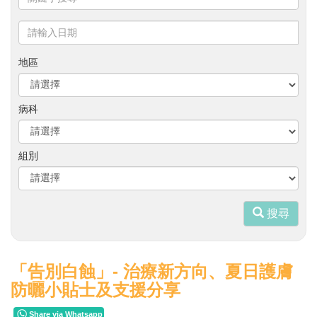
鍵
字
請
搜
輸
尋
入
地區
日
期
病科
組別
搜尋
「告別白蝕」- 治療新方向、夏日護膚
防曬小貼士及支援分享
Share via Whatsapp