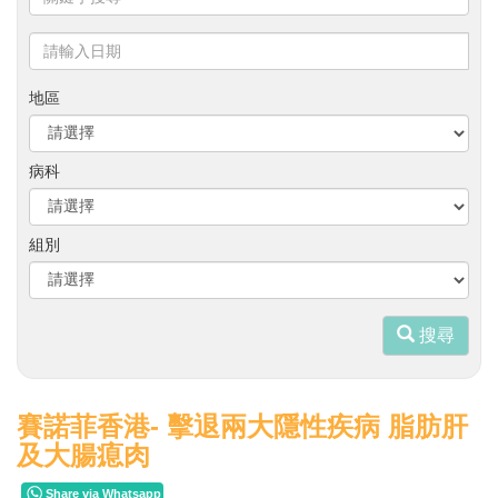
鍵
字
請
搜
輸
尋
入
地區
日
期
病科
組別
搜尋
賽諾菲香港- 擊退兩大隱性疾病 脂肪肝
及大腸瘜肉
Share via Whatsapp