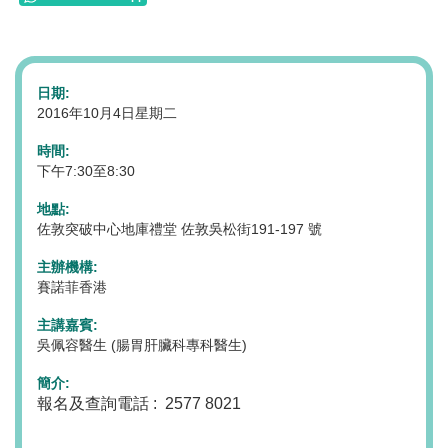
日期:
2016年10月4日星期二
時間:
下午7:30至8:30
地點:
佐敦突破中心地庫禮堂 佐敦吳松街191-197 號
主辦機構:
賽諾菲香港
主講嘉賓:
吳佩容醫生 (腸胃肝臟科專科醫生)
簡介:
報名及查詢電話 : 2577 8021