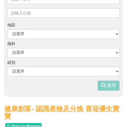
鍵
字
請
搜
輸
尋
入
地區
日
期
病科
組別
搜尋
健康創富- 認識產檢及分娩 喜迎優生寶
寶
Share via Whatsapp