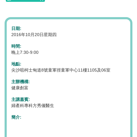
日期:
2016年10月20日星期四
時間:
晚上7:30-9:00
地點:
尖沙咀柯士甸道8號童軍徑童軍中心11樓1105及06室
主辦機構:
健康創富
主講嘉賓:
婦產科專科方秀儀醫生
簡介: