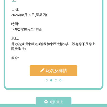
與情
日期:
2026年8月20日(星期四)
日期:
2026
2時至下午
時間:
下午2時30分至4時正
時間:
上午10
地點:
新界天水
香港筲箕灣東旺道3號養和東區大樓9樓（設有線下及線上
地點:
同步進行）
香港中
簡介:
簡介:
報名及詳情
返回最上