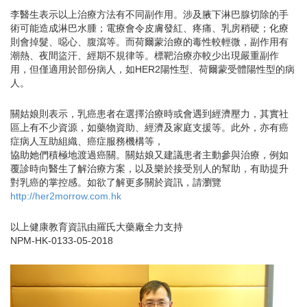
李醫生表示以上治療方法有不同副作用。涉及腋下淋巴腺切除的手
術可能造成淋巴水腫；電療會令皮膚發紅、疼痛、乳房稍硬；化療
則會掉髮、噁心、腹瀉等。而荷爾蒙治療的毒性較輕微，副作用有
潮熱、夜間盜汗、經期不規律等。標靶治療亦較少出現嚴重副作
用，但僅適用於部份病人，如HER2陽性型、荷爾蒙受體陽性型的病
人。
關姑娘則表示，乳癌患者在選擇治療時或會遇到經濟壓力，其實社
區上有不少資源，如藥物資助、經濟及家庭支援等。此外，亦有癌
症病人互助組織、癌症服務機構等，
協助她們積極地渡過癌關。關姑娘又建議患者主動參與治療，例如
覆診時向醫生了解治療方案，以及樂於接受別人的幫助，有助提升
對乳癌的掌控感。如欲了解更多關於資訊，請瀏覽
http://her2morrow.com.hk
以上健康教育資訊由羅氏大藥廠全力支持
NPM-HK-0133-05-2018