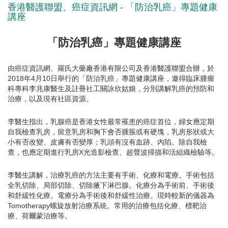
香港醫護聯盟、癌症資訊網 - 「防治乳癌」專題健康
講座
「防治乳癌」專題健康講座
由癌症資訊網、羅氏大藥廠香港有限公司及香港醫護聯盟合辦，於
2018年4月10日舉行的「防治乳癌」專題健康講座，邀得臨床腫瘤
科專科李兆康醫生及註冊社工關詠欣姑娘，分別講解乳癌的預防和
治療，以及現有社區資源。
李醫生指出，乳腺癌是香港女性最常罹患的癌症首位，婦女應定期
自我檢查乳房，留意乳房和胸下會否腫脹或有硬塊，乳房形狀或大
小有否改變、皮膚有否變厚；乳頭有沒有血跡、內陷。除自我檢
查，也應定期進行乳房X光造影檢查、超聲波掃描和活組織檢驗等。
李醫生講解，治療乳癌的方法主要有手術、化療和電療。手術包括
全乳切除、局部切除、切除腋下淋巴腺。化療分為手術前、手術後
和舒緩性化療。電療分為手術後和舒緩性治療。現時較新的儀器為
Tomotherapy螺旋放射治療系統。常用的治療包括化療、標靶治
療、荷爾蒙治療等。