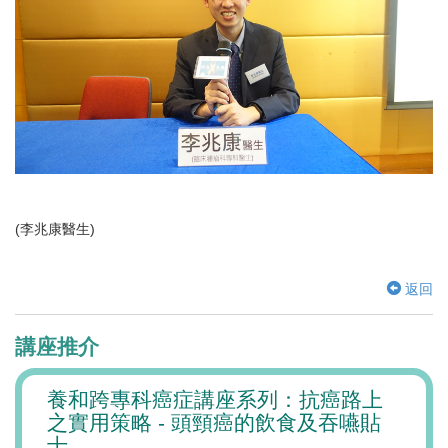
(李兆康醫生)
返回
講座推介
腎病
養和跨專科癌症講座系列：抗癌路上
「正
之實用策略 - 頭頸癌的飲食及吞嚥貼
代的
士
遊戲