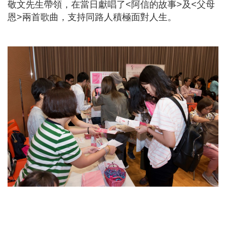
敬文先生帶領，在當日獻唱了<阿信的故事>及<父母
恩>兩首歌曲，支持同路人積極面對人生。