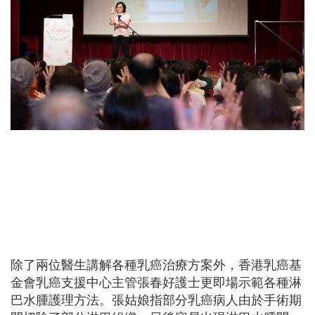
除了兩位醫生講解各種乳癌治療方案外，香港乳癌基
金會乳癌支援中心主管張春好護士更即場示範各種淋
巴水腫護理方法。張姑娘指部分乳癌病人由於手術期