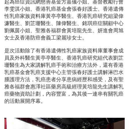
起為癌症資訊網慈善基金方嘉儀小姐、基督教勵行會
李雯淇小姐、香港乳癌基金會張春好護士、香港遺傳
性乳癌家族資料庫黃亭亭醫生、香港乳癌研究組梁偉
濂醫生、劉芷珊醫生、陳偉醫生、銘琪癌症關顧中心
劉佩茵小姐、聖雅各福群會黃培龍先生、妍進會周旭
女士及香港防癌會義工梁麗珍女士。
是次活動除了有香港遺傳性乳癌家族資料庫董事會成
員及外科醫生黃亭亭醫生、香港乳癌研究組代表劉芷
珊醫生為大家講解乳癌手術和治療方法外，還有香港
乳癌基金會乳癌支援中心主管張春好護士講解淋巴水
腫護理方法，乳癌患者分享患病經歷和感受，及有聖
雅各福群會惠澤社區藥房高級經理黃培龍先生講解乳
癌藥物資助計劃，內容豐富，為其後一連串有關乳癌
的活動展開序幕。