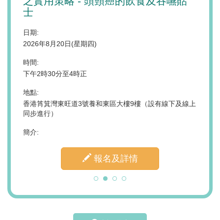
之實用策略 - 頭頸癌的飲食及吞嚥貼
代的
士
遊戲
與情
日期:
2026年8月20日(星期四)
日期:
2026
2時至下午
時間:
下午2時30分至4時正
時間:
上午10
地點:
新界天水
香港筲箕灣東旺道3號養和東區大樓9樓（設有線下及線上
地點:
同步進行）
香港中
簡介:
簡介:
報名及詳情