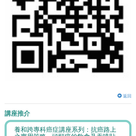
返回
講座推介
腎病
養和跨專科癌症講座系列：抗癌路上
「正