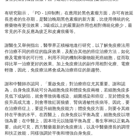
有研究顯示，「PD - 1抑制劑」在應用於黑色素瘤方面，亦可有效延
長患者的生存期，是醫治晚期黑色素瘤的新方案，比使用傳統的化
療藥物有更佳效果，3級或以上的嚴重副作用也相對傳統化療少，最
常見的不良反應為疲乏和皮膚痕癢等。
謝醫生又舉例指出，醫學界正積極地進行研究，以了解免疫療法用
作治療不同的癌症的臨床效果，及配合其他的癌症治療方法，如化
療及電療等的可行性，利用不同的機制和藥物殺死癌細胞，從而取
得比單一治療更好的效果。加上免疫療法的副作用相對化療、電療
輕微，因此，免疫療法將會成為治療癌症的新趨勢。
謝和中醫師亦認同，「重啟免疫」對治療癌症尤其重要。謝和認
為，自身免疫系統可分為細胞免疫和體疫免疫兩種，若細胞免疫多
見低下或缺陷，就會導致病毒感染、細菌感染和癌症，至於體疫免
疫升高或亢進，則會導致紅斑狼瘡、腎病過敏性疾病等。因此，要
在治療癌症上，要提升細胞免疫能力；體疫免疫方面，則要令其維
持在平衡的水平。在西醫上，自身免疫以平衡為度，細胞免疫以增
強為要；在中醫上，固本培元以陰陽平衡為度，養生寧神以正氣為
要。由此可見，西方醫藥最新的免疫療法，以及中醫藥擅長的調理
和扶正效能，同樣強調於平衡和增強自身免疫。