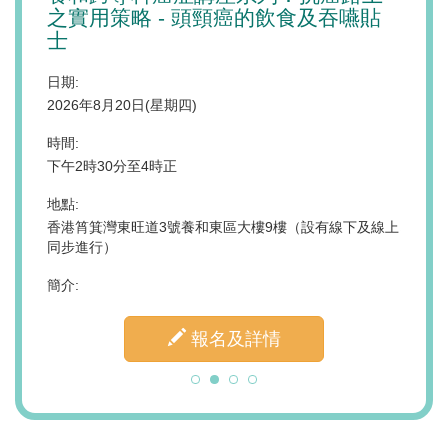
之實用策略 - 頭頸癌的飲食及吞嚥貼
代的
士
遊戲
與情
日期:
2026年8月20日(星期四)
日期:
2026
2時至下午
時間:
下午2時30分至4時正
時間:
上午10
地點:
新界天水
香港筲箕灣東旺道3號養和東區大樓9樓（設有線下及線上
地點:
同步進行）
香港中
簡介:
簡介:
報名及詳情