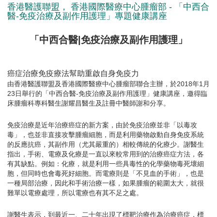
香港醫護聯盟， 香港國際醫療中心腫瘤部 - 「中西合
醫-免疫治療及副作用護理」專題健康講座
「中西合醫|免疫治療及副作用護理」
癌症治療免疫療法幫助重啟自身免疫力
由香港醫護聯盟及香港國際醫療中心腫瘤部聯合主辦，於2018年1月
23日舉行的「中西合醫-免疫治療及副作用護理」健康講座，邀得臨
床腫瘤科專科醫生謝耀昌醫生及註冊中醫師謝和分享。
免疫治療是近年治療癌症的新方案，由於免疫治療並非「以毒攻
毒」，也並非直接攻擊腫瘤細胞，而是利用藥物啟動自身免疫系統
的反應抗癌，其副作用（尤其嚴重的）相較傳統的化療少。謝醫生
指出，手術、電療及化療是一直以來較常用到的治療癌症方法，各
有其缺點。例如：化療，就是利用一些具毒性的化學藥物毒死壞細
胞，但同時也會毒死好細胞。而電療則是「不見血的手術」，也是
一種局部治療，因此和手術治療一樣，如果腫瘤的範圍太大，就很
難單以電療處理，所以電療也有其不足之處。
謝醫生表示，到最近一、二十年出現了標靶治療作為治療癌症，標