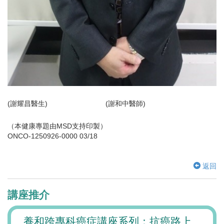
(謝耀昌醫生) (謝和中醫師)
（本健康專題由MSD支持印製）
ONCO-1250926-0000 03/18
返回
講座推介
腎病
養和跨專科癌症講座系列：抗癌路上
「正