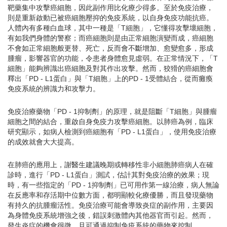
靶藥集中攻擊癌細胞，因此副作用比化療少得多。至於免疫治療，
則是重新啟動已被癌細胞壓抑的免疫系統，以自身免疫功能抗癌。
人體內有多種白血球，其中一種是「T細胞」，它懂得攻擊壞細胞，
有如我們身體的警察；而癌細胞則是由正常細胞演變而成，癌細胞
不會如正常細胞般更替、死亡，反而會不斷增加、愈變愈多，形成
腫瘤，影響器官的功能，令患者身體愈見虛弱。在正常情況下，「T
細胞」能夠辨識出癌細胞及對其作出攻擊。然而，狡猾的癌細胞會
釋出「PD - L1蛋白」與「T細胞」上的PD - 1受體結合，從而癱瘓
免疫系統的辨識力和攻擊力。
免疫治療藥物「PD - 1抑制劑」的原理，就是阻斷「T細胞」與腫瘤
細胞之間的結合，重啟自身免疫力攻擊癌細胞。以肺癌為例，臨床
研究顯示，如病人檢測到癌細胞有「PD - L1蛋白」，使用免疫治療
的成效就會大大提高。
在肺癌的應用上，謝醫生建議晚期或轉移性非小細胞肺癌病人在確
診時，進行「PD - L1蛋白」測試，估計其對免疫治療的效果；現
時，有一些指定的「PD - 1抑制劑」已可用作第一線治療，病人無論
在反應率和存活期中位數方面，都明顯較化療優勝，而且發現藥物
有持久的抗腫瘤活性。免疫治療可能會導致炎症的副作用，主要因
為身體免疫系統增強之後，錯誤刺激體內其他器官而引起。然而，
發生炎症的機會很微，且可通過抑制免疫系統的藥物來控制。