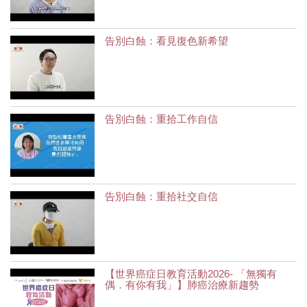
告別白蝕：看見復色新希望
告別白蝕：重拾工作自信
告別白蝕：重拾社交自信
【世界癌症日教育活動2026- 「無獨有
偶．有你有我」】肺癌治療新趨勢