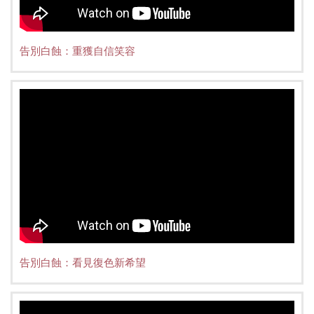
告別白蝕：重獲自信笑容
告別白蝕：看見復色新希望