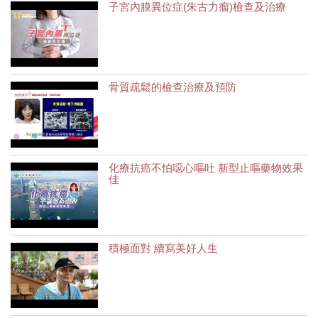
子宮內膜異位症(朱古力瘤)檢查及治療
骨質疏鬆的檢查治療及預防
化療抗癌不怕噁心嘔吐 新型止嘔藥物效果
佳
積極面對 續寫美好人生