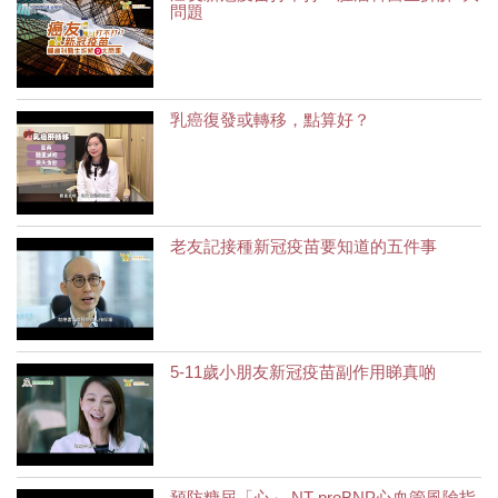
問題
乳癌復發或轉移，點算好？
老友記接種新冠疫苗要知道的五件事
5-11歲小朋友新冠疫苗副作用睇真啲
預防糖尿「心」 NT-proBNP心血管風險指