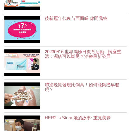
後新冠年代疫苗面面睇 你問我答
20230916 世界濕疹日教育活動 - 講座重
溫：濕疹可以斷尾？治療最新發展
肺癌晚期發現比例高！如何能夠盡早發
現？
HER2 's Story 她的故事: 重見美夢