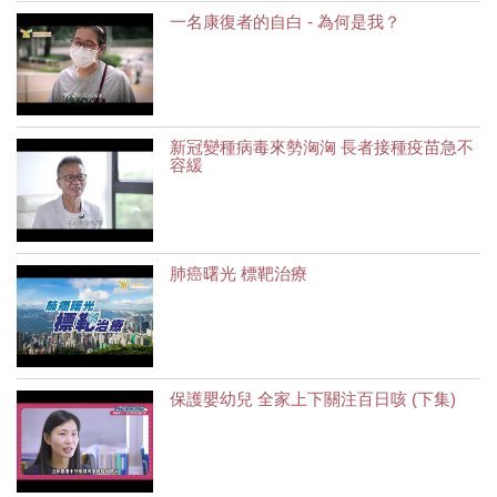
一名康復者的自白 - 為何是我？
新冠變種病毒來勢洶洶 長者接種疫苗急不
容緩
肺癌曙光 標靶治療
保護嬰幼兒 全家上下關注百日咳 (下集)