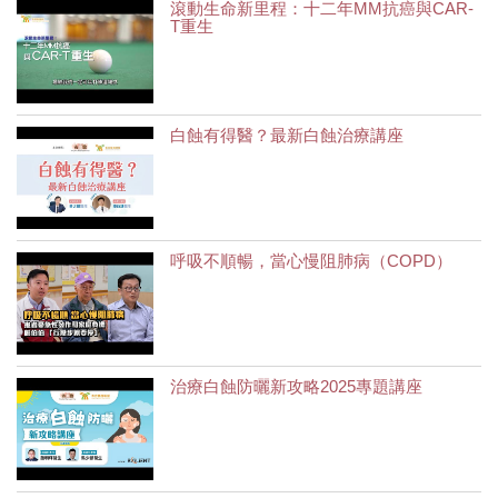
滾動生命新里程：十二年MM抗癌與CAR-
T重生
白蝕有得醫？最新白蝕治療講座
呼吸不順暢，當心慢阻肺病（COPD）
治療白蝕防曬新攻略2025專題講座