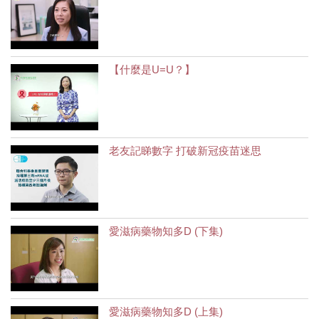
【什麼是U=U？】
老友記睇數字 打破新冠疫苗迷思
愛滋病藥物知多D (下集)
愛滋病藥物知多D (上集)