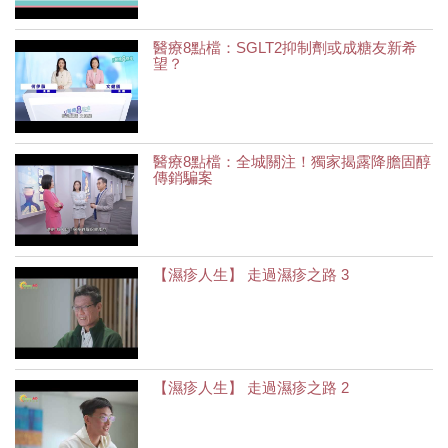
醫療8點檔：SGLT2抑制劑或成糖友新希
望？
醫療8點檔：全城關注！獨家揭露降膽固醇
傳銷騙案
【濕疹人生】 走過濕疹之路 3
【濕疹人生】 走過濕疹之路 2