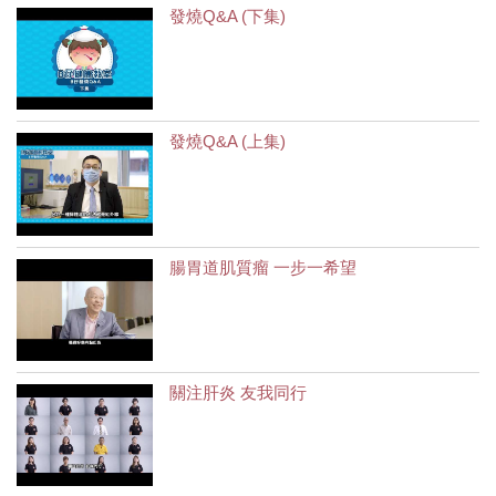
發燒Q&A (下集)
發燒Q&A (上集)
腸胃道肌質瘤 一步一希望
關注肝炎 友我同行