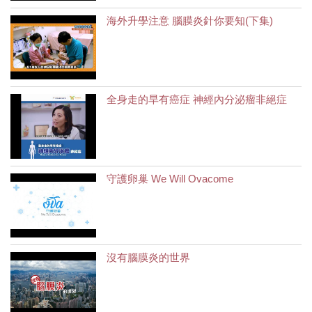
海外升學注意 腦膜炎針你要知(下集)
全身走的旱有癌症 神經內分泌瘤非絕症
守護卵巢 We Will Ovacome
沒有腦膜炎的世界