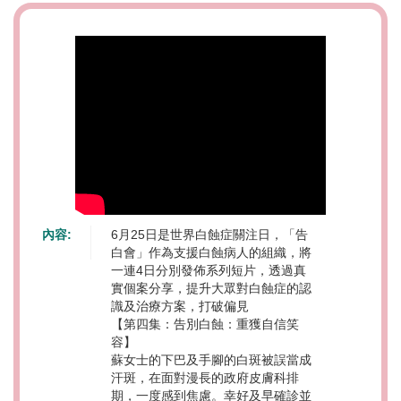
內容:
6月25日是世界白蝕症關注日，「告
白會」作為支援白蝕病人的組織，將
一連4日分別發佈系列短片，透過真
實個案分享，提升大眾對白蝕症的認
識及治療方案，打破偏見
【第四集：告別白蝕：重獲自信笑
容】
蘇女士的下巴及手腳的白斑被誤當成
汗斑，在面對漫長的政府皮膚科排
期，一度感到焦慮。幸好及早確診並