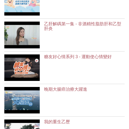
乙肝解碼第一集 - 非酒精性脂肪肝和乙型
肝炎
糖友好心情系列 3 - 運動使心情變好
晚期大腸癌治療大躍進
我的重生乙歷