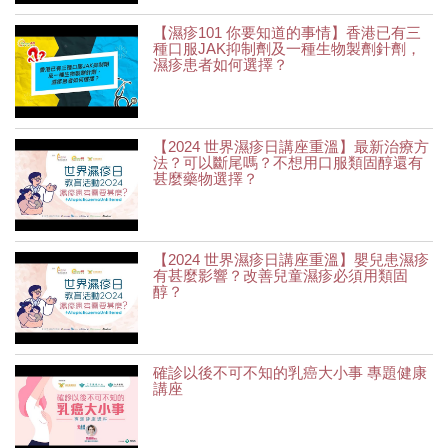
【濕疹101 你要知道的事情】香港已有三
種口服JAK抑制劑及一種生物製劑針劑，
濕疹患者如何選擇？
【2024 世界濕疹日講座重溫】最新治療方
法？可以斷尾嗎？不想用口服類固醇還有
甚麼藥物選擇？
【2024 世界濕疹日講座重溫】嬰兒患濕疹
有甚麼影響？改善兒童濕疹必須用類固
醇？
確診以後不可不知的乳癌大小事 專題健康
講座