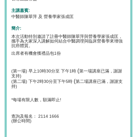
主講嘉賓:
中醫師陳翠萍 及 營養學家張成匡
簡介:
本次活動特別邀請了註冊中醫師陳翠萍與營養學家張成匡，
攜手為大家深入講解如何結合中醫調理與臨床營養學來增強
抗癌體質。
出席者有機會獲禮品包1份
(
(第一場) 早上10時30分至 下午1時
第一場講座已滿，謝謝
支持)
(
(第二場) 下午2時30分至下午5時
第二場講座已滿，謝謝支
持)
*每場有限人數，額滿即止!
查詢及報名： 2114 1666
(辦公時間)