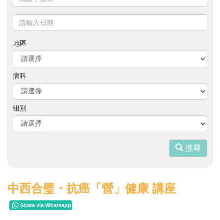
鍵
字
請
搜
輸
尋
入
地區
日
期
病科
組別
搜尋
中西合璧・抗癌「營」健康 講座
Share via Whatsapp