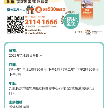
日期:
2026年7月18日星期六
時間:
(第一場) 早上10時30分至 下午1時 / (第二場) 下午2時30分至
下午5時
地點:
九龍長沙灣道918號維特健靈中心29樓 (荔枝角港鐵站C出
口）
主辦機構:
香港醫護聯盟