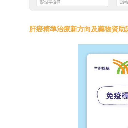
鍵
輸
字
入
搜
日
尋
期
肝癌精準治療新方向及藥物資助