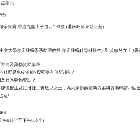
5日星期六
5分
樓帝皇廳 香港九龍太子道西193號 (港鐵旺角東站上蓋)
港中文大學臨床腫瘤學系助理教授 臨床腫瘤科專科醫生) 及 黃敏兒女士 (
新方向及藥物資助講座
?什麼是免疫治療?標靶藥有何新趨勢?
網及社區藥物資助？
科陳瓏醫生及註冊社工黃敏兒女士，為大家拆解最新方案與資助申請小貼
從速!
666
上午9時半至下午5時半)