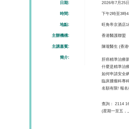
日期:
2026年7月2
時間:
下午2時至3時4
地點:
旺角帝京酒店1
主辦機構:
香港醫護聯盟
主講嘉賓:
陳瓏醫生 (香
簡介:
肝癌精準治療
什麼是精準治療
如何申請安全
臨床腫瘤科專
名額有限! 報名
查詢： 2114 1
(星期一至五，