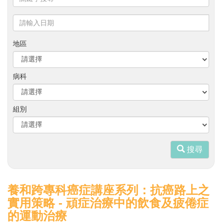
鍵
字
請
搜
輸
尋
入
地區
日
期
病科
組別
搜尋
養和跨專科癌症講座系列：抗癌路上之
實用策略 - 頑症治療中的飲食及疲倦症
的運動治療