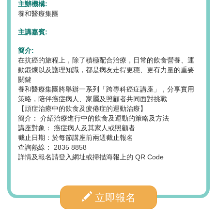
主辦機構:
養和醫療集團
主講嘉賓:
簡介:
在抗癌的旅程上，除了積極配合治療，日常的飲食營養、運
動鍛煉以及護理知識，都是病友走得更穩、更有力量的重要
關鍵
養和醫療集團將舉辦一系列「跨專科癌症講座」，分享實用
策略，陪伴癌症病人、家屬及照顧者共同面對挑戰
【頑症治療中的飲食及疲倦症的運動治療】
簡介： 介紹治療進行中的飲食及運動的策略及方法
講座對象： 癌症病人及其家人或照顧者
截止日期：於每節講座前兩週截止報名
查詢熱線： 2835 8858
詳情及報名請登入網址或掃描海報上的 QR Code
立即報名