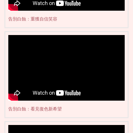
告別白蝕：重獲自信笑容
告別白蝕：看見復色新希望