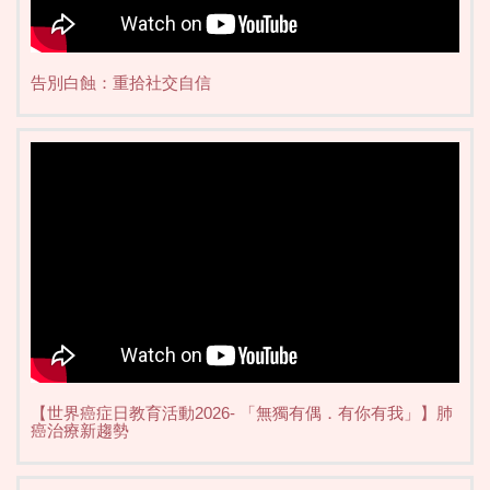
告別白蝕：重拾社交自信
【世界癌症日教育活動2026- 「無獨有偶．有你有我」】肺
癌治療新趨勢