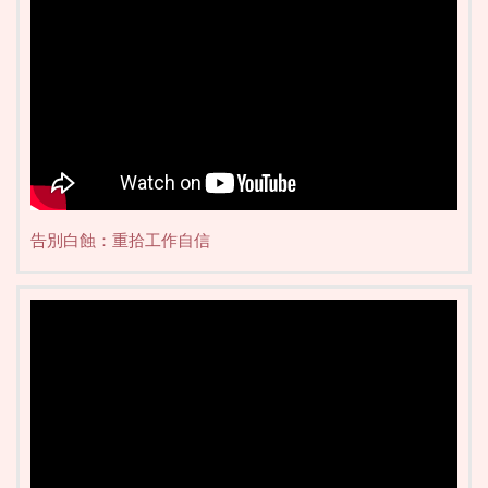
告別白蝕：重拾工作自信