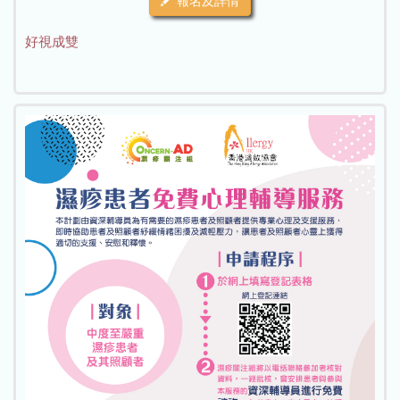
報名及詳情
好視成雙