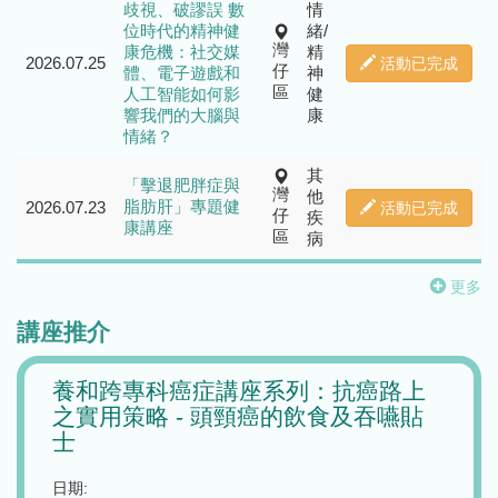
歧視、破謬誤 數
情
位時代的精神健
緒/
灣
康危機：社交媒
精
2026.07.25
活動已完成
仔
體、電子遊戲和
神
區
人工智能如何影
健
響我們的大腦與
康
情緒？
其
「擊退肥胖症與
灣
他
脂肪肝」專題健
2026.07.23
活動已完成
仔
疾
康講座
區
病
更多
講座推介
路上
「正視精神」反歧視、破謬誤 -- 長者
養和
嚥貼
冇記性、瞓唔著、情緒低落點算？
之實
倦症
日期:
2026年8月15日星期六
日期: