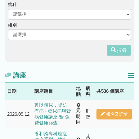
病科
組別
搜尋
講座
地
病
日期
講座題目
共536 個講座
點
科
難以預尿，腎防
元
有病 - 糖尿病與腎
肝
2026.09.12
報名及詳情
朗
病健康講座 暨 免
腎
區
費健康篩查
養和跨專科癌症
其