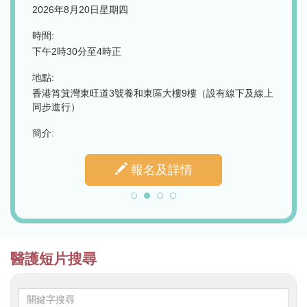
2026
時間:
晚上7時正 - 晚上9時正
時間:
下午2
地點:
香港中央圖書館 - 地下演講廳
地點:
下及線上
香港筲
簡介:
同步進
簡介:
報名及詳情
醫護短片搜尋
關