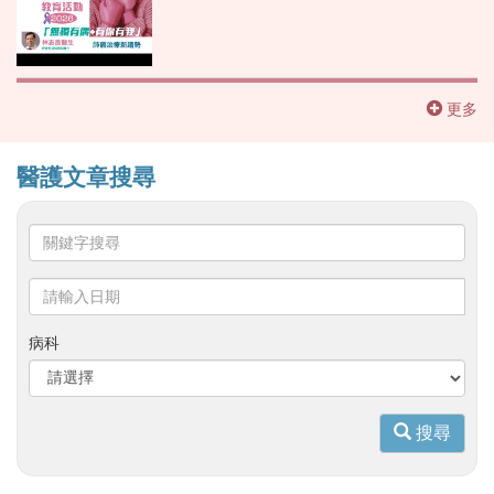
更多
醫護文章搜尋
關
鍵
字
請
搜
輸
尋
入
病科
日
期
搜尋