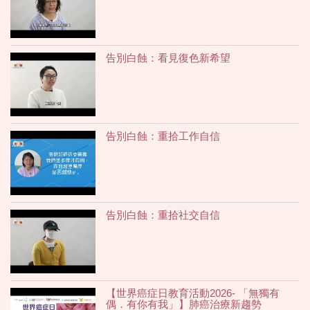
告別白蝕：看見復色新希望
告別白蝕：重拾工作自信
告別白蝕：重拾社交自信
【世界癌症日教育活動2026- 「無獨有
偶．有你有我」】肺癌治療新趨勢