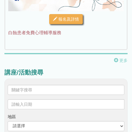
報名及詳情
白蝕患者免費心理輔導服務
更多
講座/活動搜尋
關
鍵
字
請
搜
輸
尋
入
地區
日
期