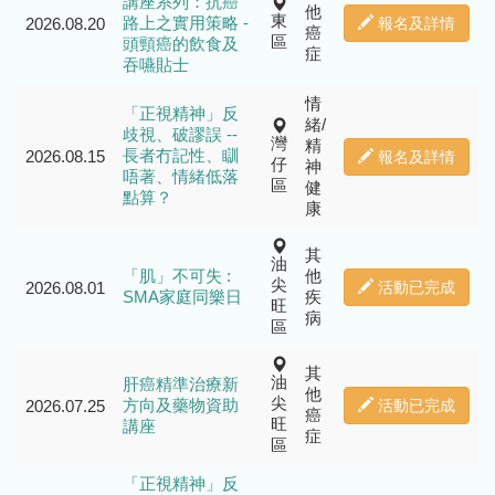
講座系列：抗癌
他
東
路上之實用策略 -
2026.08.20
報名及詳情
癌
區
頭頸癌的飲食及
症
吞嚥貼士
情
「正視精神」反
緒/
歧視、破謬誤 --
灣
精
長者冇記性、瞓
2026.08.15
報名及詳情
仔
神
唔著、情緒低落
區
健
點算？
康
其
油
「肌」不可失 :
他
尖
2026.08.01
活動已完成
SMA家庭同樂日
疾
旺
病
區
其
油
肝癌精準治療新
他
尖
方向及藥物資助
2026.07.25
活動已完成
癌
旺
講座
症
區
「正視精神」反