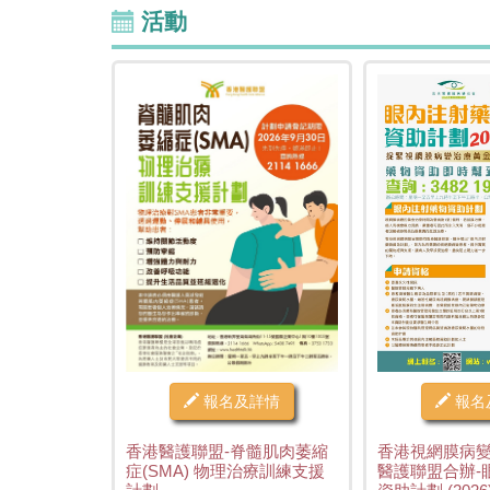
活動
報名及詳情
報名
香港醫護聯盟-脊髓肌肉萎縮
香港視網膜病
症(SMA) 物理治療訓練支援
醫護聯盟合辦-