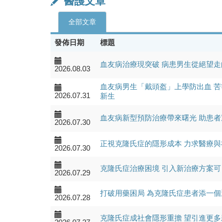
醫護文章
全部文章
發佈日期
標題
血友病治療現突破 病患男生從絕望走
2026.08.03
血友病男生「戴頭盔」上學防出血 苦
2026.07.31
新生
血友病新型預防治療帶來曙光 助患
2026.07.30
正視克隆氏症的隱形成本 力求醫療
2026.07.30
克隆氏症治療困境 引入新治療方案
2026.07.29
打破用藥困局 為克隆氏症患者添一
2026.07.28
克隆氏症成社會隱形重擔 望引進更