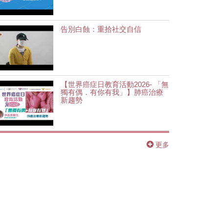
告別白蝕：重拾社交自信
【世界癌症日教育活動2026- 「無
獨有偶．有你有我」】肺癌治療
新趨勢
更多