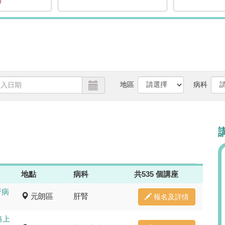
)
地區
病科
難以預尿，腎防
腎病健康講座 
地點
病科
共535 個講座
日期:
腎病
元朗區
肝腎
報名及詳情
2026年9月12日星期六
路上
時間: