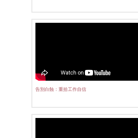
告別白蝕：重拾工作自信