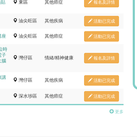
嚥貼
東區
其他癌症
報名及詳情
(時段A) 上午10時至上午
中午12時至下午1時
油尖旺區
其他疾病
活動已完成
地點:
天水圍嘉湖海逸酒店（
講座
油尖旺區
其他癌症
宴會廳 (新界天水圍天
活動已完成
簡介:
位時
電子
灣仔區
情緒/精神健康
報名及詳情
大腦
報
康講
灣仔區
其他疾病
活動已完成
深水埗區
其他癌症
活動已完成
更多