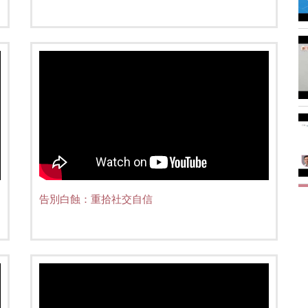
告別白蝕：重拾社交自信