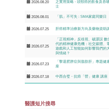
之實用策略 - 頭頸癌的飲食及吞
2026.08.20
士
「肌」不可失 : SMA家庭同樂日
2026.08.01
肝癌精準治療新方向及藥物資助
2026.07.25
「正視精神」反歧視、破謬誤 數
代的精神健康危機：社交媒體、
2026.07.25
遊戲和人工智能如何影響我們的
與情緒？
「擊退肥胖症與脂肪肝」專題健
2026.07.23
座
中西合璧・抗癌「營」健康 講座
2026.07.18
醫護短片搜尋