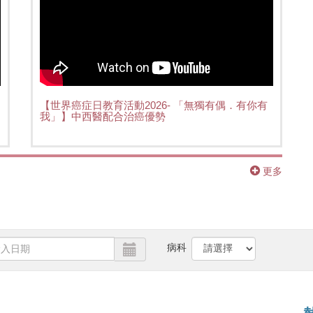
【世界癌症日教育活動2026- 「無獨有偶．有你有
我」】中西醫配合治癌優勢
更多
病科