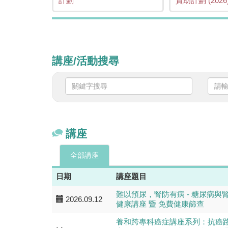
計劃
資助計劃 (2026
講座/活動搜尋
關
請
鍵
輸
字
入
搜
日
尋
期
講座
全部講座
日期
講座題目
難以預尿，腎防有病 - 糖尿病與
2026.09.12
健康講座 暨 免費健康篩查
養和跨專科癌症講座系列：抗癌