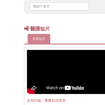
關
鍵
字
搜
尋
醫護短片
全部短片
告別白蝕：重獲自信笑容