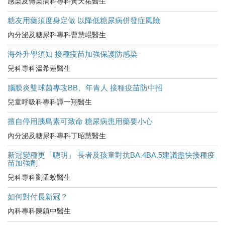
感染及傳染病科專科黃天祐醫生
糖友用藥須度身定做 以降低糖尿病併發症風險
內分泌及糖尿科專科曹慧崐醫生
海外升學須知 接種疫苗加強保護防感染
兒科專科溫希蓮醫生
腦膜炎雙球菌專攻BB、年青人 接種疫苗防中招
兒童呼吸科專科譚一翔醫生
擅自停用胰島素可致命 糖尿病患用藥要小心
內分泌及糖尿科專科丁昭慧醫生
新冠變種更「聰明」 長者及孩童對抗BA.4BA.5建議盡快接種疫
苗加強劑
兒科專科劉孟蛟醫生
如何對付長新冠？
內科專科陳鎮中醫生