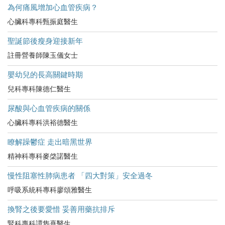
為何痛風增加心血管疾病？
心臟科專科甄振庭醫生
聖誕節後瘦身迎接新年
註冊營養師陳玉儀女士
嬰幼兒的長高關鍵時期
兒科專科陳德仁醫生
尿酸與心血管疾病的關係
心臟科專科洪裕德醫生
瞭解躁鬱症 走出暗黑世界
精神科專科麥棨諾醫生
慢性阻塞性肺病患者 「四大對策」安全過冬
呼吸系統科專科廖頌雅醫生
換腎之後要愛惜 妥善用藥抗排斥
腎科專科譚雋熹醫生