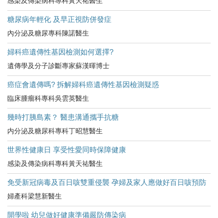
感染及傳染病科專科黃天祐醫生
糖尿病年輕化 及早正視防併發症
內分泌及糖尿專科陳諾醫生
婦科癌遺傳性基因檢測如何選擇?
遺傳學及分子診斷專家蘇漢暉博士
癌症會遺傳嗎? 拆解婦科癌遺傳性基因檢測疑惑
臨床腫瘤科專科吳雲英醫生
幾時打胰島素？ 醫患溝通攜手抗糖
内分泌及糖尿科專科丁昭慧醫生
世界性健康日 享受性愛同時保障健康
感染及傳染病科專科黃天祐醫生
免受新冠病毒及百日咳雙重侵襲 孕婦及家人應做好百日咳預防
婦產科梁慧新醫生
開學啦 幼兒做好健康準備嚴防傳染病