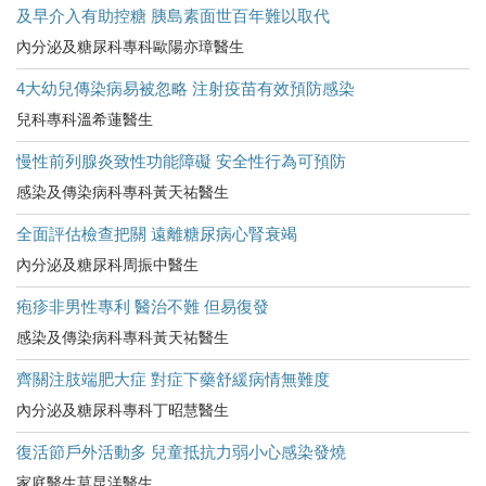
及早介入有助控糖 胰島素面世百年難以取代
內分泌及糖尿科專科歐陽亦璋醫生
4大幼兒傳染病易被忽略 注射疫苗有效預防感染
兒科專科溫希蓮醫生
慢性前列腺炎致性功能障礙 安全性行為可預防
感染及傳染病科專科黃天祐醫生
全面評估檢查把關 遠離糖尿病心腎衰竭
內分泌及糖尿科周振中醫生
疱疹非男性專利 醫治不難 但易復發
感染及傳染病科專科黃天祐醫生
齊關注肢端肥大症 對症下藥舒緩病情無難度
內分泌及糖尿科專科丁昭慧醫生
復活節戶外活動多 兒童抵抗力弱小心感染發燒
家庭醫生莫昆洋醫生