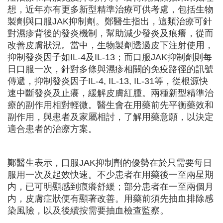
想，近年亦有更多新型精準治療可供考慮，包括生物
製劑與口服JAK抑制劑。鄭醫生指出，這類治療可針
對濕疹背後的發炎機制，幫助減少發炎及痕癢，從而
改善皮膚狀況。當中，生物製劑透過皮下注射使用，
抑制發炎因子如IL-4及IL-13；而口服JAK抑制劑則每
日口服一次，針對多條與濕疹相關的免疫路徑的訊號
傳遞，抑制發炎因子IL-4, IL-13, IL-31等，從根源快
速中斷發炎及止癢，緩解皮膚紅腫。兩種新型精準治
療的副作用相對輕微。醫生會在用藥前先平衡藥效和
副作用，與患者及家屬相討，了解用藥意願，以決定
適合患者的治療方案。
鄭醫生表示，口服JAK抑制劑的優勢在於只需要每日
服用一次及起效快速。不少患者在用藥後一至兩星期
内，已可明顯感到痕癢舒緩；部分患者在一至兩個月
内，皮膚症狀便有顯著改善。用藥前須先抽血排除感
染風險，以及後續按需要抽血檢查監察。