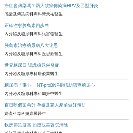
癌症會傳染嗎？兩大致癌傳染病HPV及乙型肝炎
感染及傳染病科專科黃天祐醫生
正確注射胰島素四步曲
内分泌及糖尿科專科張富強醫生
胰島素治療糖尿病八大迷思
内分泌及糖尿科專科丘思欣醫生
世界糖尿日 認識糖尿併發症
內分泌及糖尿專科唐俊業醫生
糖尿病「傷心」 NT-proBNP指標助篩查糖尿心
內分泌及糖尿科專科周振中醫生
百日咳個案急升 孕婦及家人產前做好預防
婦產科專科姚嘉樺醫生
軟疣傳染度高 勿擅找美容院清除