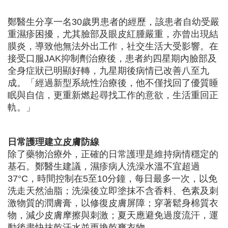
鄭醫生分享一名30歲男患者的經歷，該患者自幼受嚴
重濕疹困擾，尤其臉部及眼皮紅腫嚴重，亦曾出現結
膜炎，導致他無法外出工作，社交生活大受影響。在
接受口服JAK抑制劑治療後，患者約四星期內臉部及
全身症狀已明顯好轉，九星期後病情已改善八至九
成。「經過新型系統性治療後，他不僅找回了優質睡
眠與自信，更重新燃起尋找工作的意欲，生活重回正
軌。」
日常護理建立皮膚防線
除了藥物治療外，正確的日常護理是維持病情穩定的
基石。鄭醫生建議，濕疹病人洗澡水溫不宜超過
37°C，時間控制在5至10分鐘，每日最多一次，以免
洗走天然油脂；洗澡後立即塗抹不含香料、色素及刺
激物質的潤膚膏，以修復皮膚屏障；穿著鬆身棉質衣
物，減少皮膚摩擦與刺激；夏天應避免過度流汗，運
動後盡快抹乾汗水並更換乾爽衣物。