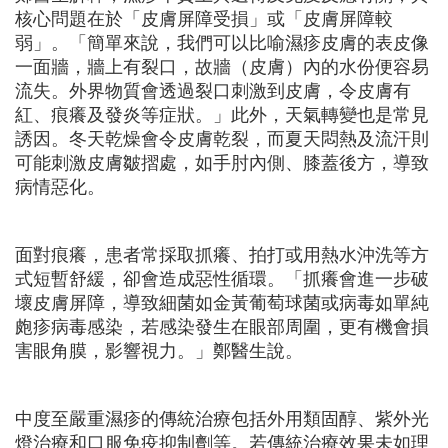
核心問題在於「皮膚屏障受損」或「皮膚屏障較
弱」。「簡單來說，我們可以比喻濕疹皮膚的表皮像
一面牆，牆上有裂口，故牆（皮膚）內的水份便容易
流失。外界物質會透過裂口刺激到皮膚，令皮膚有
紅、痕癢及發炎等症狀。」此外，天氣轉變也是常見
誘因。冬天乾燥會令皮膚乾裂，而夏天悶熱及流汗則
可能刺激皮膚皺摺處，如手肘內側、膝蓋後方，導致
病情惡化。
面對痕癢，患者常採取抓癢、拍打或用熱水沖洗等方
式短暫舒緩，卻會造成惡性循環。「抓癢會進一步破
壞皮膚屏障，導致細菌如金黃葡萄球菌或病毒如單純
皰疹病毒感染，若感染發生在眼部周圍，更有機會損
害眼角膜，影響視力。」鄭醫生說。
中度至嚴重濕疹的傳統治療包括外用類固醇、紫外光
燈治療和口服免疫抑制劑等。若傳統治療效果未如理