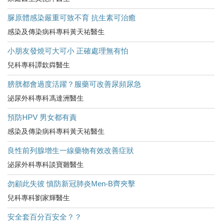
脲原體感染嚴重可致不育 抗生素可治癒
感染及傳染病科專科黃天祐醫生
小朋友發燒可大可小 正確處理無有怕
兒科專科譚欽粦醫生
膀胱都會過度活躍？服藥可改善尿頻尿急
泌尿外科專科馮達洲醫生
預防HPV 男女都有責
感染及傳染病科專科黃天祐醫生
良性前列腺增生一線藥物有效改善症狀
泌尿外科專科談寶雛醫生
勿顧此失彼 慎防新冠肺炎Men-B齊夾擊
兒科專科劉家輝醫生
安全套百分百安全？？