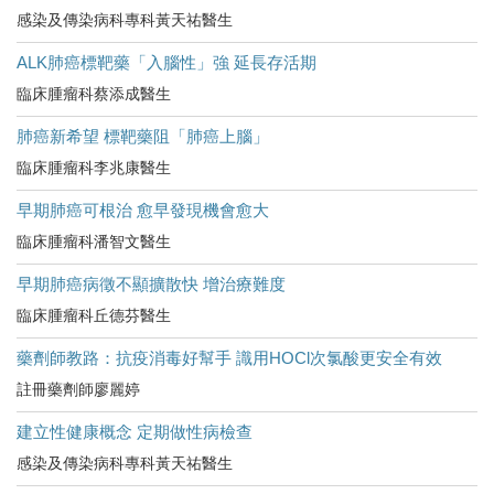
感染及傳染病科專科黃天祐醫生
ALK肺癌標靶藥「入腦性」強 延長存活期
臨床腫瘤科蔡添成醫生
肺癌新希望 標靶藥阻「肺癌上腦」
臨床腫瘤科李兆康醫生
早期肺癌可根治 愈早發現機會愈大
臨床腫瘤科潘智文醫生
早期肺癌病徵不顯擴散快 增治療難度
臨床腫瘤科丘德芬醫生
藥劑師教路：抗疫消毒好幫手 識用HOCl次氯酸更安全有效
註冊藥劑師廖麗婷
建立性健康概念 定期做性病檢查
感染及傳染病科專科黃天祐醫生