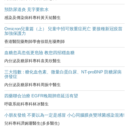
預防尿道炎 見字要飲水
感染及傳染病科專科黃天祐醫生
Omicron兒童篇（上） 兒童中招可致重症死亡 要接種新冠疫苗
加強保護力
香港醫院藥劑師學會徐凱彤藥劑師
血糖忽高忽低更危險 教您四招穩血糖
内分泌及糖尿科專科袁美欣醫生
三大指數 : 糖化血色素、微量白蛋白尿、NT-proBNP 防糖尿病
併發症
內分泌及糖尿科專科周振中醫生
四藥聯合治療 EGFR晚期肺癌延活有望
呼吸系統科專科林冰醫生
小朋友發燒 不要以為一定是感冒 小心同腦膜炎雙球菌感染混淆!
兒科專科譚婉珊醫生(多多醫生)