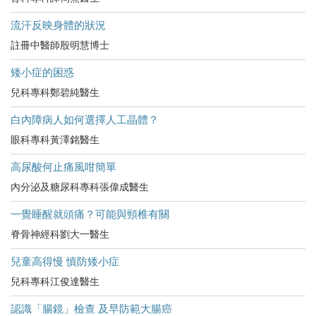
流汗反映身體的狀況
註冊中醫師殷明慧博士
矮小症的困惑
兒科專科鄭碧純醫生
白內障病人如何選擇人工晶體？
眼科專科黃澤銘醫生
高尿酸何止痛風咁簡單
內分泌及糖尿科專科張偉成醫生
一覺睡醒就頭痛？可能與頸椎有關
脊骨神經科劉大一醫生
兒童高得慢 慎防矮小症
兒科專科江俊達醫生
認識「腸鏡」檢查 及早防範大腸癌