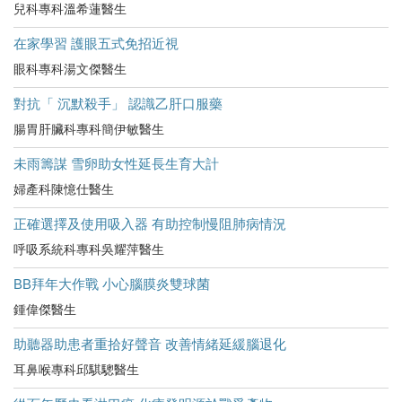
兒科專科溫希蓮醫生
在家學習 護眼五式免招近視
眼科專科湯文傑醫生
對抗「 沉默殺手」 認識乙肝口服藥
腸胃肝臟科專科簡伊敏醫生
未雨籌謀 雪卵助女性延長生育大計
婦產科陳憶仕醫生
正確選擇及使用吸入器 有助控制慢阻肺病情況
呼吸系統科專科吳耀萍醫生
BB拜年大作戰 小心腦膜炎雙球菌
鍾偉傑醫生
助聽器助患者重拾好聲音 改善情緒延緩腦退化
耳鼻喉專科邱騏驄醫生