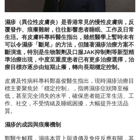
濕疹（異位性皮膚炎）是香港常見的慢性皮膚病，反
覆發作、痕癢難耐，往往影響患者睡眠、工作及日常
生活。有皮膚科專科醫生指出，雖然醫學上暫時未有
可以令濕疹「斷尾」的方法，但隨著濕疹治療方案不
斷演進，特別是生物製劑及口服JAK抑制劑等新型精
準治療出現，中度至重度患者已有更多治療選擇，治
療目標亦逐步由短期止癢，轉向長期穩定控制。
皮膚及性病科專科鄭嘉俊醫生指出，現時濕疹治療目
標主要聚焦於「穩定控制」，指將濕疹症狀降至極
低，甚至完全消失的水平，確保患者能正常生活、工
作、社交，不受情緒及睡眠困擾，大幅提升生活品
質。
濕疹的成因與痕癢機制
鄭醫生解釋，濕疹本質上與遺傳及免疫反應有關，其