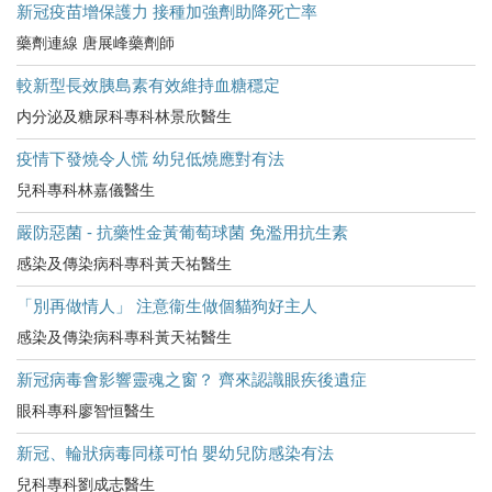
新冠疫苗增保護力 接種加強劑助降死亡率
藥劑連線 唐展峰藥劑師
較新型長效胰島素有效維持血糖穩定
内分泌及糖尿科專科林景欣醫生
疫情下發燒令人慌 幼兒低燒應對有法
兒科專科林嘉儀醫生
嚴防惡菌 - 抗藥性金黃葡萄球菌 免濫用抗生素
感染及傳染病科專科黃天祐醫生
「別再做情人」 注意衞生做個貓狗好主人
感染及傳染病科專科黃天祐醫生
新冠病毒會影響靈魂之窗？ 齊來認識眼疾後遺症
眼科專科廖智恒醫生
新冠、輪狀病毒同樣可怕 嬰幼兒防感染有法
兒科專科劉成志醫生