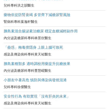
兒科專科洪之韻醫生
藥物依從防腎衰竭 多管齊下減糖尿腎風險
腎病科專科葉逸軒醫生
胰島素混合腸泌素治糖尿 穩定血糖減輕副作用
內分泌及糖尿科專科林景欣醫生
「蠱惑」梅毒擅隱身 上眼上腦可致死
感染及傳染病科專科黃天祐醫生
胰島素種類多 適時調校用藥提升抗糖效果
內分泌及糖尿科專科曹慧崐醫生
小朋友中暑高危​ 慎防與傳染病發燒混淆
兒科專科徐傑醫生
安全性行為 有助實現「沒有肝炎的未來」
感染及傳染病科專科黃天祐醫生