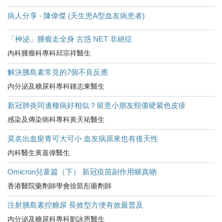
病人分享 - 陳偉傑 (天生患A型血友病患者)
「神泌」腫瘤走全身 古惑 NET 非絕症
內科腫瘤科專科邱宗祥醫生
解決胰島素常見的7個不良反應
内分泌及糖尿科專科鍾志東醫生
新冠肺炎同邊種病好相似？留意小朋友頸僵硬紫色皮疹
感染及傳染病科專科黃天祐醫生
莫名出血瘀青可大可小 血友病原來也有後天性
內科醫生黃嘉偉醫生
Omicron兒童篇（下） 新冠疫苗副作用睇真啲
香港醫院藥劑師學會徐凱彤藥劑師
注射胰島素控糖尿 長效型方便有效最普及
內分泌及糖尿科專科劉詠恩醫生