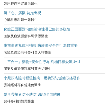
臨床腫瘤科梁廣泉醫生
留「心」病徵 勿拖出禍
心臟科專科鍾一翹醫生
化療正面面對 治療濾泡性淋巴癌的多樣性
血液及血液腫瘤科馬承恩醫生
事前事後丸或可補救 防愛滋安全性行為最重要
感染及傳染病科專科黃天祐醫生
「三合一」藥物+安全性行為 終極目標愛滋U=U
感染及傳染病科專科黃天祐醫生
小覤頭痛隨時變慢性病 用藥預防減偏頭痛發作
腦神經科專科曾建倫醫生
隱形帶菌者防不勝防 BB須全面防疫
兒科專科劉慧思醫生