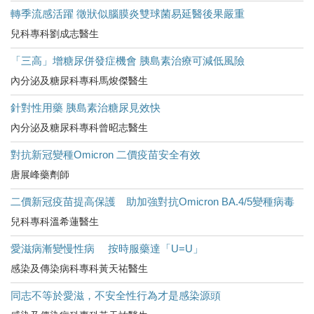
轉季流感活躍 徵狀似腦膜炎雙球菌易延醫後果嚴重
兒科專科劉成志醫生
「三高」增糖尿併發症機會 胰島素治療可減低風險
內分泌及糖尿科專科馬焌傑醫生
針對性用藥 胰島素治糖尿見效快
內分泌及糖尿科專科曾昭志醫生
對抗新冠變種Omicron 二價疫苗安全有效
唐展峰藥劑師
二價新冠疫苗提高保護 助加強對抗Omicron BA.4/5變種病毒
兒科專科溫希蓮醫生
愛滋病漸變慢性病 按時服藥達「U=U」
感染及傳染病科專科黃天祐醫生
同志不等於愛滋，不安全性行為才是感染源頭