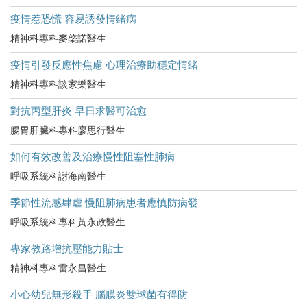
疫情惹恐慌 容易誘發情緒病
精神科專科麥棨諾醫生
疫情引發反應性焦慮 心理治療助穩定情緒
精神科專科談家樂醫生
對抗丙型肝炎 早日求醫可治愈
腸胃肝臟科專科廖思行醫生
如何有效改善及治療慢性阻塞性肺病
呼吸系統科謝海南醫生
季節性流感肆虐 慢阻肺病患者應慎防病發
呼吸系統科專科黃永政醫生
專家教路增抗壓能力貼士
精神科專科雷永昌醫生
小心幼兒無形殺手 腦膜炎雙球菌有得防