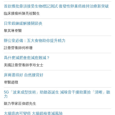
首款獲批毋須接受生物標記測試 復發性卵巢癌維持治療新突破
臨床腫瘤科陳亮祖醫生
日常鍛鍊緩解膝關節炎
黎其琳脊醫
辦公室必備：五大食物助你提升精力
註冊營養師何梓珊
爲什麽減肥會愈減愈難減？
美國註冊營養師李玲女士
床褥選得好 自然腰背好
脊醫趙贛
5G「波束成型技術」助聽器誕生 減噪音干擾助重拾「清晰」聽
力
聽力學家莊偉鏢先生
大腸瘜肉可變癌 大腸鏡檢查減風險