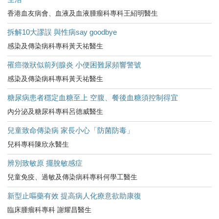
香港血友病會、血液及血液腫瘤科專科王紹明醫生
拆解10大謬誤 與性病say goodbye
感染及傳染病科專科黃天祐醫生
罹癌徵狀似前列腺炎 小便困難尿頻響警號
感染及傳染病科專科黃天祐醫生
糖尿病患者穩定血糖至上 空腹、餐後血糖須控制得宜
內分泌及糖尿科專科呂德威醫生
兒童致命傳染病 家長小心「防菌防毒」
兒科專科陳欣永醫生
辨別致敏原 擺脫敏感症
兒童免疫、過敏及傳染病科專科何學工醫生
新型止嘔藥有效 提高病人化療意欲助康復
臨床腫瘤科專科 謝耀昌醫生