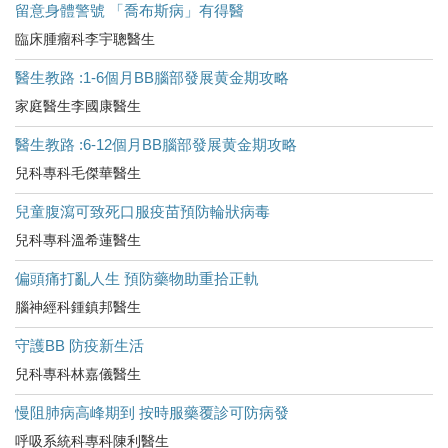
留意身體警號 「喬布斯病」有得醫
臨床腫瘤科李宇聰醫生
醫生教路 :1-6個月BB腦部發展黄金期攻略
家庭醫生李國康醫生
醫生教路 :6-12個月BB腦部發展黄金期攻略
兒科專科毛傑華醫生
兒童腹瀉可致死口服疫苗預防輪狀病毒
兒科專科溫希蓮醫生
偏頭痛打亂人生 預防藥物助重拾正軌
腦神經科鍾鎮邦醫生
守護BB 防疫新生活
兒科專科林嘉儀醫生
慢阻肺病高峰期到 按時服藥覆診可防病發
呼吸系統科專科陳利醫生