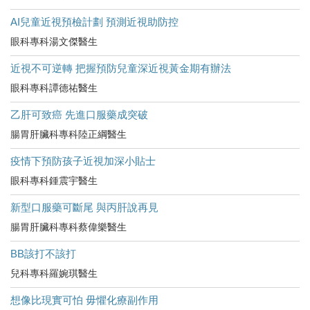
AI兒童近視預檢計劃 預測近視助防控
眼科專科湯文傑醫生
近視不可逆轉 把握預防兒童深近視黃金期有辦法
眼科專科譚德祐醫生
乙肝可致癌 先進口服藥成突破
腸胃肝臟科專科陸正綱醫生
疫情下預防孩子近視加深小貼士
眼科專科鍾震宇醫生
新型口服藥可斷尾 與丙肝說再見
腸胃肝臟科專科蔡偉樂醫生
BB該打不該打
兒科專科羅婉琪醫生
想像比現實可怕 毋懼化療副作用