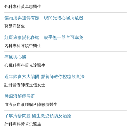
外科專科黃卓忠醫生
偏頭痛與遺傳有關 現閃光增心臟病危機
莫昆洋醫生
紅斑狼瘡變化多端 幾乎無一器官可幸免
內科專科陳鎮中醫生
痛風與心臟
心臟科專科董光達醫生
過年飲食六大陷阱 營養師教你控糖飲食法
註冊營養師陳玉儀女士
腫瘤溶解症候群
血液及血液腫瘤科陳敏航醫生
了解痔瘡問題 醫生教您預防及治療
外科專科黃卓忠醫生