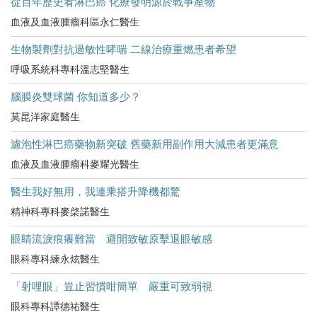
從百年歷史看淋巴癌 化療發明源於戰爭產物
血液及血液腫瘤科區永仁醫生
生物製劑對抗過敏性哮喘 二線治療重燃患者希望
呼吸系統科專科溫志堅醫生
腦膜炎雙球菌 你知道多少？
莫昆洋家庭醫生
濾泡性淋巴癌藥物新突破 舊藥新用副作用大減患者更滿意
血液及血液腫瘤科麥耀光醫生
醫生我好無用，我連乘搭升降機都驚
精神科專科麥棨諾醫生
眼睛流淚痕癢難當 避開致敏原擊退眼敏感
眼科專科練永炫醫生
「射哩眼」豈止習慣咁簡單 嚴重可致弱視
眼科專科譚德祐醫生