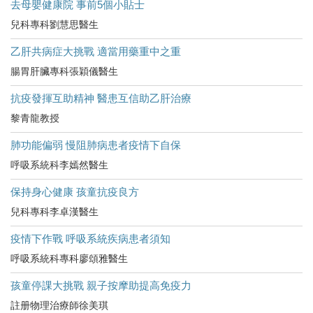
去母嬰健康院 事前5個小貼士
兒科專科劉慧思醫生
乙肝共病症大挑戰 適當用藥重中之重
腸胃肝臟專科張穎儀醫生
抗疫發揮互助精神 醫患互信助乙肝治療
黎青龍教授
肺功能偏弱 慢阻肺病患者疫情下自保
呼吸系統科李嫣然醫生
保持身心健康 孩童抗疫良方
兒科專科李卓漢醫生
疫情下作戰 呼吸系統疾病患者須知
呼吸系統科專科廖頌雅醫生
孩童停課大挑戰 親子按摩助提高免疫力
註册物理治療師徐美琪