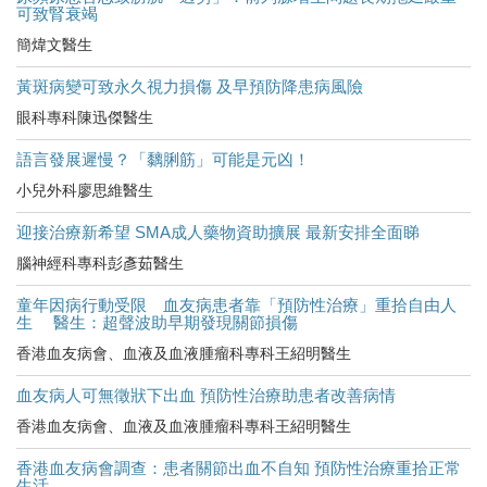
可致腎衰竭
簡煒文醫生
黃斑病變可致永久視力損傷 及早預防降患病風險
眼科專科陳迅傑醫生
語言發展遲慢？「黐脷筋」可能是元凶！
小兒外科廖思維醫生
迎接治療新希望 SMA成人藥物資助擴展 最新安排全面睇
腦神經科專科彭彥茹醫生
童年因病行動受限 血友病患者靠「預防性治療」重拾自由人
生 醫生：超聲波助早期發現關節損傷
香港血友病會、血液及血液腫瘤科專科王紹明醫生
血友病人可無徵狀下出血 預防性治療助患者改善病情
香港血友病會、血液及血液腫瘤科專科王紹明醫生
香港血友病會調查：患者關節出血不自知 預防性治療重拾正常
生活