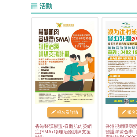
活動
報名及詳情
報名
香港醫護聯盟-脊髓肌肉萎縮
香港視網膜病
症(SMA) 物理治療訓練支援
醫護聯盟合辦-