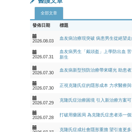
醫護文章
全部文章
發佈日期
標題
血友病治療現突破 病患男生從絕望走
2026.08.03
血友病男生「戴頭盔」上學防出血 苦
2026.07.31
新生
血友病新型預防治療帶來曙光 助患
2026.07.30
正視克隆氏症的隱形成本 力求醫療
2026.07.30
克隆氏症治療困境 引入新治療方案
2026.07.29
打破用藥困局 為克隆氏症患者添一
2026.07.28
克隆氏症成社會隱形重擔 望引進更