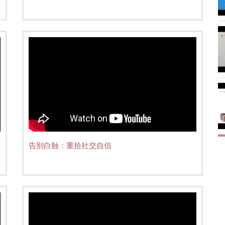
告別白蝕：重拾社交自信