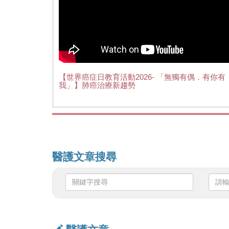
【世界癌症日教育活動2026- 「無獨有偶．有你有
我」】肺癌治療新趨勢
醫護文章搜尋
關
請
鍵
輸
字
入
搜
日
尋
期