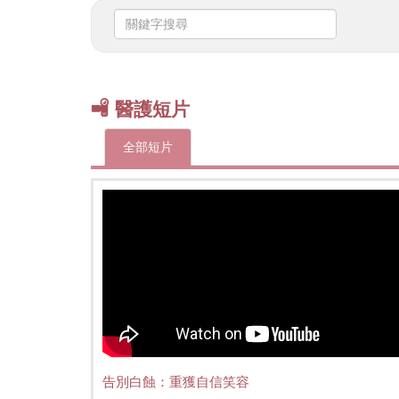
關
鍵
字
搜
尋
醫護短片
全部短片
告別白蝕：重獲自信笑容