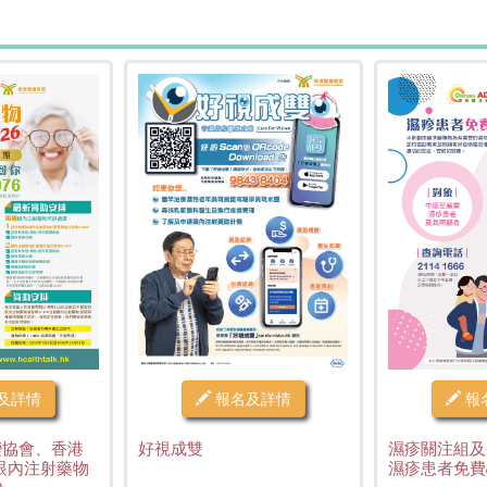
及詳情
報名及詳情
報
變協會、香港
好視成雙
濕疹關注組及
眼內注射藥物
濕疹患者免費