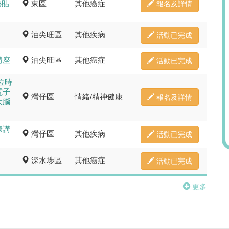
嚥貼
東區
其他癌症
報名及詳情
(時段A) 上午10時至上午11時 / (第二場)
中午12時至下午1時
油尖旺區
其他疾病
活動已完成
地點:
天水圍嘉湖海逸酒店（第二期）地庫1樓
講座
油尖旺區
其他癌症
宴會廳 (新界天水圍天恩路18號）
活動已完成
簡介:
位時
電子
灣仔區
情緒/精神健康
報名及詳情
大腦
報名及詳情
康講
灣仔區
其他疾病
活動已完成
深水埗區
其他癌症
活動已完成
更多