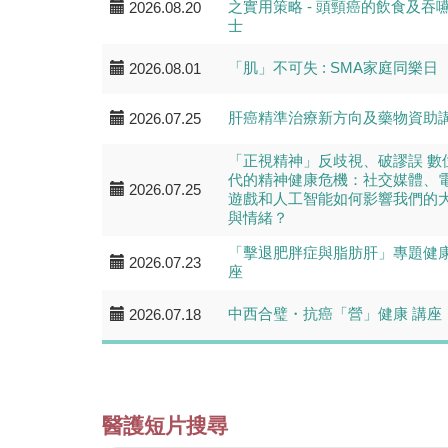
之實用策略 - 頭頸癌的飲食及吞
2026.08.20
士
「肌」不可失 : SMA家庭同樂日
2026.08.01
肝癌精準治療新方向及藥物資助
2026.07.25
「正視精神」反歧視、破謬誤 數
代的精神健康危機：社交媒體、
2026.07.25
遊戲和人工智能如何影響我們的
與情緒？
「擊退肥胖症與脂肪肝」專題健
2026.07.23
座
中西合璧・抗癌「營」健康 講座
2026.07.18
醫護短片搜尋