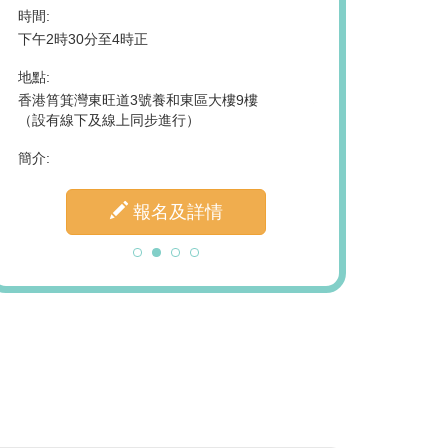
2026年7月25日星期
時間:
下午2時30分至4時正
時間:
上午10時正 - 下午1
地點:
香港筲箕灣東旺道3號養和東區大樓9樓
地點:
（設有線下及線上同步進行）
香港中央圖書館 - 地
簡介:
簡介:
報名及詳情
報