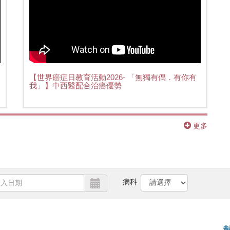
【世界癌症日教育活動2026- 「無獨有偶．有你有
我」】中西醫配合治癌優勢
更多
病科