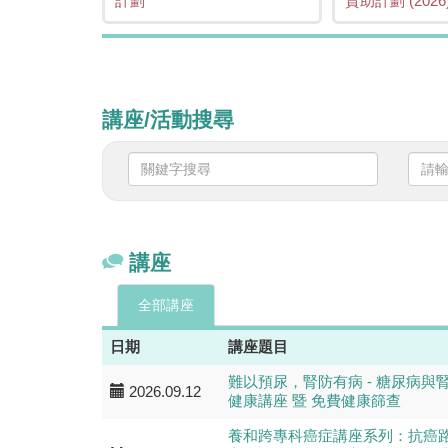
計劃
資助計劃 (2026
講座/活動搜尋
關
請
鍵
輸
字
入
搜
日
尋
期
講座
全部講座
日期
講座題目
難以預尿，腎防有病 - 糖尿病與
2026.09.12
健康講座 暨 免費健康篩查
養和跨專科癌症講座系列：抗癌