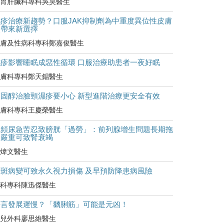
胃肝臟科專科吳昊醫生
濕疹治療新趨勢？口服JAK抑制劑為中重度異位性皮膚
炎帶來新選擇
膚及性病科專科鄭嘉俊醫生
濕疹影響睡眠成惡性循環 口服治療助患者一夜好眠
膚科專科鄭天錫醫生
類固醇治臉頸濕疹要小心 新型進階治療更安全有效
膚科專科王慶榮醫生
尿頻尿急苦忍致膀胱「過勞」：前列腺增生問題長期拖
延嚴重可致腎衰竭
煒文醫生
黃斑病變可致永久視力損傷 及早預防降患病風險
科專科陳迅傑醫生
語言發展遲慢？「黐脷筋」可能是元凶！
兒外科廖思維醫生