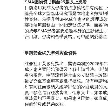
SMA藥物資助擴至25歲以上患者
目前適用於成人患者的治療藥物共有兩種，
論是全球大型臨床研究還是本地患者數據均
性良好。為提升對SMA成年患者的護理成
藥物治療服務由一間指定醫院提供，而各聯
的成年SMA患者需要透過本身的主診醫生
合用藥。患者如合乎資格，可申請關愛基金
申請安全網先準備齊全資料
註冊社工黄敏兒指出，醫管局將於2026年
成人患者要開始預備及了解申請辦法。申請
身份規定。申請流程通常由公立醫院主診醫
後提交至基金辦事處進行批核。所有申請均
所有同住而被納入經濟評估的家庭成員的入
員不願意進行經濟審查，但事實上，如果成
庭成員均不需審查。如果患者已婚，家庭成
住的父母或兄弟姊妹。