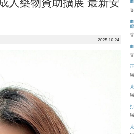
A成人藥物資助擴展 最新安
香
血
香
2025.10.24
香
腸
腸
腸