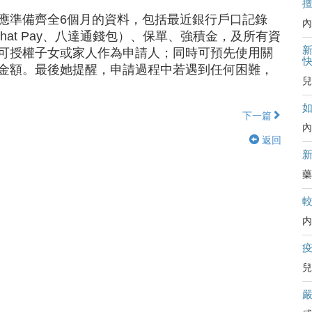
應準備齊全6個月的資料，包括最近銀行戶口記錄
內
at Pay、八達通錢包）、保單、強積金，及所有資
新
可授權子女或家人作為申請人；同時可預先使用關
金額。最後她提醒，申請過程中若遇到任何困難，
兒
下一篇
內
返回
藥
内
兒
嚴