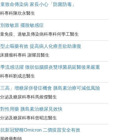
兒童致命傳染病 家長小心「防菌防毒」
科專科陳欣永醫生
別致敏原 擺脫敏感症
童免疫、過敏及傳染病科專科何學工醫生
新型止嘔藥有效 提高病人化療意欲助康復
床腫瘤科專科 謝耀昌醫生
轉季流感活躍 徵狀似腦膜炎雙球菌易延醫後果嚴重
科專科劉成志醫生
「三高」增糖尿併發症機會 胰島素治療可減低風險
分泌及糖尿科專科馬焌傑醫生
針對性用藥 胰島素治糖尿見效快
分泌及糖尿科專科曾昭志醫生
抗新冠變種Omicron 二價疫苗安全有效
展峰藥劑師