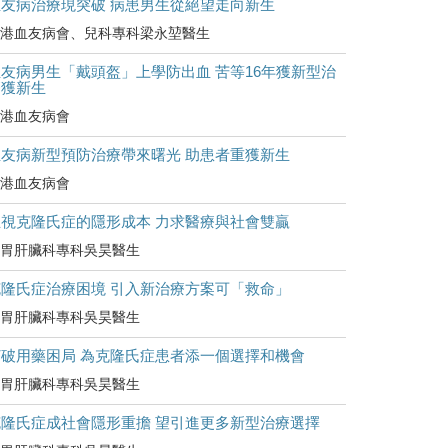
血友病治療現突破 病患男生從絕望走向新生
港血友病會、兒科專科梁永堃醫生
友病男生「戴頭盔」上學防出血 苦等16年獲新型治
療獲新生
港血友病會
血友病新型預防治療帶來曙光 助患者重獲新生
港血友病會
正視克隆氏症的隱形成本 力求醫療與社會雙贏
胃肝臟科專科吳昊醫生
克隆氏症治療困境 引入新治療方案可「救命」
胃肝臟科專科吳昊醫生
打破用藥困局 為克隆氏症患者添一個選擇和機會
胃肝臟科專科吳昊醫生
克隆氏症成社會隱形重擔 望引進更多新型治療選擇