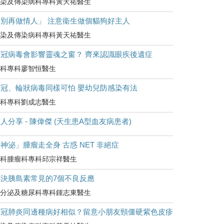
染及傳染病科專科黃天祐醫生
「別再做情人」 注意衞生做個貓狗好主人
染及傳染病科專科黃天祐醫生
新冠病毒會影響靈魂之窗？ 齊來認識眼疾後遺症
科專科廖智恒醫生
新冠、輪狀病毒同樣可怕 嬰幼兒防感染有法
科專科劉成志醫生
人分享 - 陳偉傑 (天生患A型血友病患者)
神泌」腫瘤走全身 古惑 NET 非絕症
科腫瘤科專科邱宗祥醫生
解決胰島素常見的7個不良反應
分泌及糖尿科專科鍾志東醫生
新冠肺炎同邊種病好相似？留意小朋友頸僵硬紫色皮疹