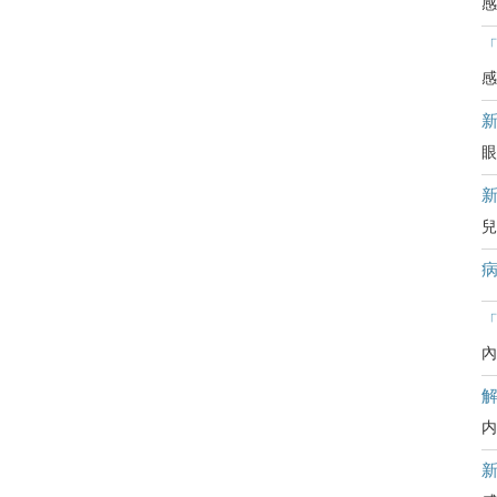
感
感
眼
兒
病
「
內
内