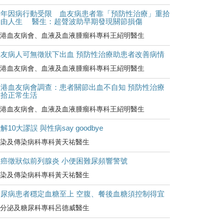
童年因病行動受限 血友病患者靠「預防性治療」重拾
自由人生 醫生：超聲波助早期發現關節損傷
港血友病會、血液及血液腫瘤科專科王紹明醫生
血友病人可無徵狀下出血 預防性治療助患者改善病情
港血友病會、血液及血液腫瘤科專科王紹明醫生
香港血友病會調查：患者關節出血不自知 預防性治療
重拾正常生活
港血友病會、血液及血液腫瘤科專科王紹明醫生
解10大謬誤 與性病say goodbye
染及傳染病科專科黃天祐醫生
罹癌徵狀似前列腺炎 小便困難尿頻響警號
染及傳染病科專科黃天祐醫生
糖尿病患者穩定血糖至上 空腹、餐後血糖須控制得宜
分泌及糖尿科專科呂德威醫生