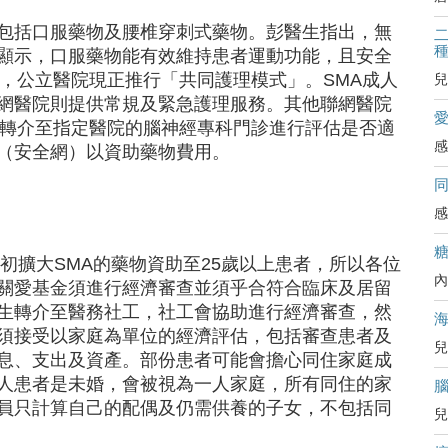
包括口服藥物及腰椎穿刺式藥物。彭醫生指出，無
二
顯示，口服藥物能有效維持患者運動功能，且安全
效，公立醫院現正推行「共同護理模式」。SMA成人
兒
網醫院則提供常規及緊急護理服務。其他聯網醫院
，轉介至指定醫院的腦神經專科門診進行評估是否適
感
（安全網）以資助藥物費用。
感
年初擴大SMA的藥物資助至25歲以上患者，所以各位
內
關愛基金須進行經濟審查並須乎合符合臨床及居留
生轉介至醫務社工，社工會協助進行經濟審查，然
須接受以家庭為單位的經濟評估，包括審查患者及
兒
息、支出及資產。部份患者可能會擔心同住家庭成
人患者是未婚，會被視為一人家庭，所有同住的家
員只計算自己的配偶及仍需供養的子女，不包括同
兒