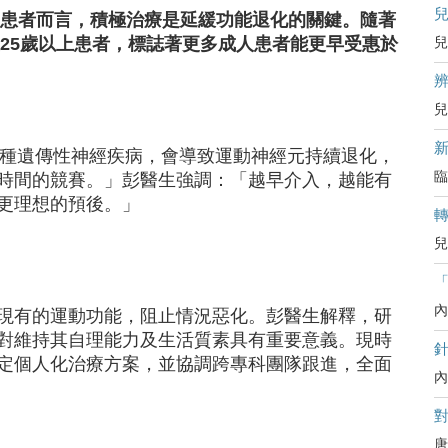
）患者而言，積極治療是延緩功能退化的關鍵。隨著
至25歲以上患者，標誌著更多成人患者能更早受惠於
兒
辨
兒
一種遺傳性神經疾病，會導致運動神經元持續退化，
臨
時間的競賽。」彭醫生強調：「越早介入，越能有
更理想的預後。」
兒
內
現有的運動功能，阻止情況惡化。彭醫生解釋，研
對維持其自理能力及生活質素具有重要意義。現時
定個人化治療方案，並協調跨專科團隊跟進，全面
內
對
唐