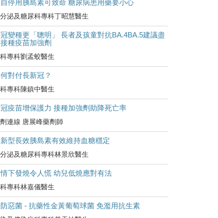
擅自停用胰島素可致命 糖尿病患用藥要小心
分泌及糖尿科專科丁昭慧醫生
冠變種更「聰明」 長者及孩童對抗BA.4BA.5建議盡
快接種疫苗加強劑
科專科劉孟蛟醫生
如何對付長新冠？
科專科陳鎮中醫生
新冠疫苗增保護力 接種加強劑助降死亡率
劑連線 唐展峰藥劑師
較新型長效胰島素有效維持血糖穩定
分泌及糖尿科專科林景欣醫生
疫情下發燒令人慌 幼兒低燒應對有法
科專科林嘉儀醫生
防惡菌 - 抗藥性金黃葡萄球菌 免濫用抗生素