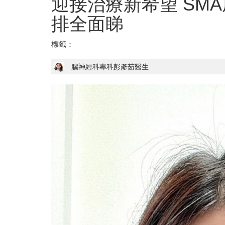
迎接治療新希望 SM
排全面睇
標籤：
腦神經科專科彭彥茹醫生