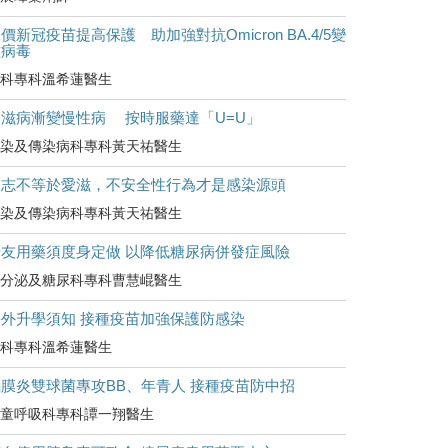
價新冠疫苗提高保護 助加強對抗Omicron BA.4/5變
種病毒
科專科溫希蓮醫生
愛滋病漸變慢性病 按時服藥達「U=U」
染及傳染病科專科黃天祐醫生
同志不等於愛滋，不安全性行為才是感染源頭
染及傳染病科專科黃天祐醫生
糖友用藥須度身定做 以降低糖尿病併發症風險
分泌及糖尿科專科曹慧崐醫生
海外升學須知 接種疫苗加強保護防感染
科專科溫希蓮醫生
腦膜炎雙球菌專攻BB、年青人 接種疫苗防中招
童呼吸科專科譚一翔醫生