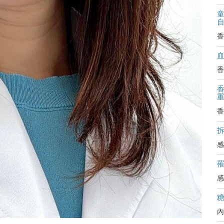
香
香
香
拆
感
感
內