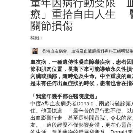
童年因病行動受限 
療」重拾自由人生 
關節損傷
標籤：
香港血友病會、血液及血液腫瘤科專科王紹明醫
血友病，一種遺傳性凝血障礙疾病，患者因
節和肌肉位置，長期下來可能導致永久性損
內臟或腦部，隨時危及生命。中至重度的血
是未有任何出血症狀的時候，患者也會在指
「我童年幾乎都在醫院度過」
中度A型血友病患者Donald，兩歲時確診
住。他回憶道：「最辛苦的是行動不便。以
出血影響行走，甚至長時間留院，令我的家
友。」這段經歷不僅影響身體，更在心靈留下
的生活。隨著藥物的發展和普及，Donal