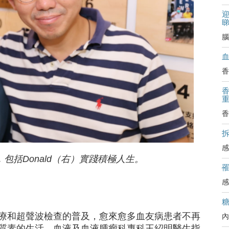
迎
腦
香
香
拆
感
包括Donald（右）實踐積極人生。
感
療和超聲波檢查的普及，愈來愈多血友病患者不再
內
質素的生活。血液及血液腫瘤科專科王紹明醫生指