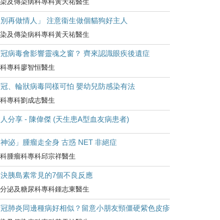
染及傳染病科專科黃天祐醫生
「別再做情人」 注意衞生做個貓狗好主人
染及傳染病科專科黃天祐醫生
新冠病毒會影響靈魂之窗？ 齊來認識眼疾後遺症
科專科廖智恒醫生
新冠、輪狀病毒同樣可怕 嬰幼兒防感染有法
科專科劉成志醫生
人分享 - 陳偉傑 (天生患A型血友病患者)
神泌」腫瘤走全身 古惑 NET 非絕症
科腫瘤科專科邱宗祥醫生
解決胰島素常見的7個不良反應
分泌及糖尿科專科鍾志東醫生
新冠肺炎同邊種病好相似？留意小朋友頸僵硬紫色皮疹