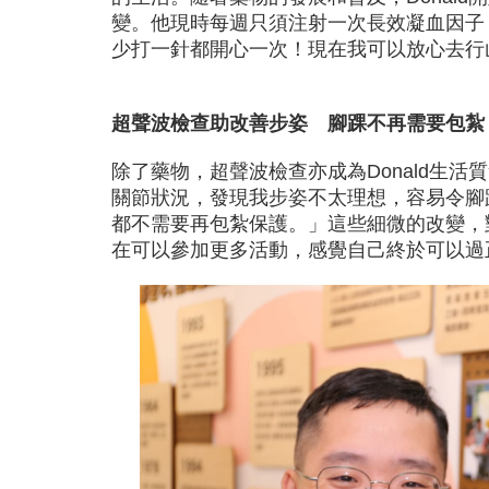
變。他現時每週只須注射一次長效凝血因子，
少打一針都開心一次！現在我可以放心去行
超聲波檢查助改善步姿 腳踝不再需要包紮
除了藥物，超聲波檢查亦成為Donald生
關節狀況，發現我步姿不太理想，容易令腳
都不需要再包紮保護。」這些細微的改變，對
在可以參加更多活動，感覺自己終於可以過