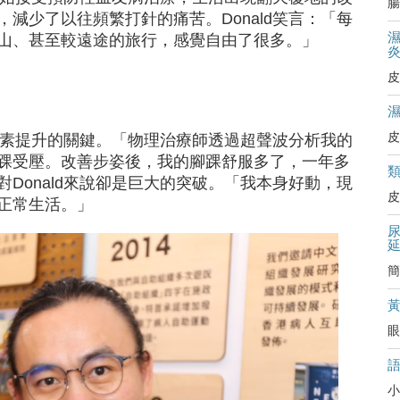
腸
減少了以往頻繁打針的痛苦。Donald笑言：「每
山、甚至較遠途的旅行，感覺自由了很多。」
皮
皮
活質素提升的關鍵。「物理治療師透過超聲波分析我的
踝受壓。改善步姿後，我的腳踝舒服多了，一年多
Donald來說卻是巨大的突破。「我本身好動，現
皮
正常生活。」
簡
眼
小