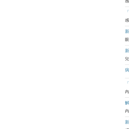
感
感
眼
兒
病
「
內
内