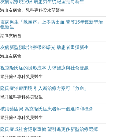
血友病治療現突破 病患男生從絕望走向新生
港血友病會、兒科專科梁永堃醫生
友病男生「戴頭盔」上學防出血 苦等16年獲新型治
療獲新生
港血友病會
血友病新型預防治療帶來曙光 助患者重獲新生
港血友病會
正視克隆氏症的隱形成本 力求醫療與社會雙贏
胃肝臟科專科吳昊醫生
克隆氏症治療困境 引入新治療方案可「救命」
胃肝臟科專科吳昊醫生
打破用藥困局 為克隆氏症患者添一個選擇和機會
胃肝臟科專科吳昊醫生
克隆氏症成社會隱形重擔 望引進更多新型治療選擇