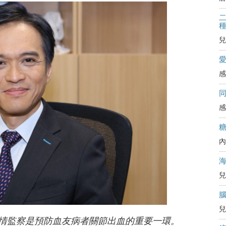
二
兒
感
感
內
兒
兒
情監察是預防血友病者關節出血的重要一環。