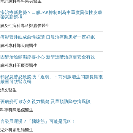
胃肝臟科專科吳昊醫生
濕疹治療新趨勢？口服JAK抑制劑為中重度異位性皮膚
炎帶來新選擇
膚及性病科專科鄭嘉俊醫生
濕疹影響睡眠成惡性循環 口服治療助患者一夜好眠
膚科專科鄭天錫醫生
類固醇治臉頸濕疹要小心 新型進階治療更安全有效
膚科專科王慶榮醫生
尿頻尿急苦忍致膀胱「過勞」：前列腺增生問題長期拖
延嚴重可致腎衰竭
煒文醫生
黃斑病變可致永久視力損傷 及早預防降患病風險
科專科陳迅傑醫生
語言發展遲慢？「黐脷筋」可能是元凶！
兒外科廖思維醫生