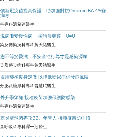
價新冠疫苗提高保護 助加強對抗Omicron BA.4/5變
種病毒
科專科溫希蓮醫生
愛滋病漸變慢性病 按時服藥達「U=U」
染及傳染病科專科黃天祐醫生
同志不等於愛滋，不安全性行為才是感染源頭
染及傳染病科專科黃天祐醫生
糖友用藥須度身定做 以降低糖尿病併發症風險
分泌及糖尿科專科曹慧崐醫生
海外升學須知 接種疫苗加強保護防感染
科專科溫希蓮醫生
腦膜炎雙球菌專攻BB、年青人 接種疫苗防中招
童呼吸科專科譚一翔醫生