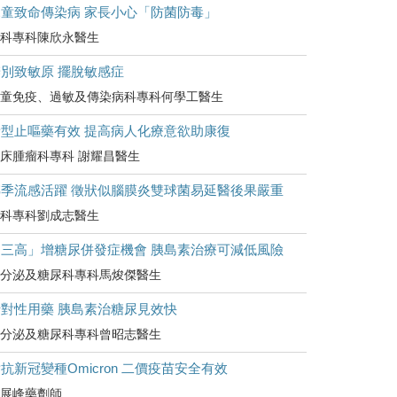
兒童致命傳染病 家長小心「防菌防毒」
科專科陳欣永醫生
別致敏原 擺脫敏感症
童免疫、過敏及傳染病科專科何學工醫生
新型止嘔藥有效 提高病人化療意欲助康復
床腫瘤科專科 謝耀昌醫生
轉季流感活躍 徵狀似腦膜炎雙球菌易延醫後果嚴重
科專科劉成志醫生
「三高」增糖尿併發症機會 胰島素治療可減低風險
分泌及糖尿科專科馬焌傑醫生
針對性用藥 胰島素治糖尿見效快
分泌及糖尿科專科曾昭志醫生
抗新冠變種Omicron 二價疫苗安全有效
展峰藥劑師