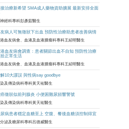
接治療新希望 SMA成人藥物資助擴展 最新安排全面
睇
神經科專科彭彥茹醫生
血友病人可無徵狀下出血 預防性治療助患者改善病情
港血友病會、血液及血液腫瘤科專科王紹明醫生
香港血友病會調查：患者關節出血不自知 預防性治療
重拾正常生活
港血友病會、血液及血液腫瘤科專科王紹明醫生
解10大謬誤 與性病say goodbye
染及傳染病科專科黃天祐醫生
罹癌徵狀似前列腺炎 小便困難尿頻響警號
染及傳染病科專科黃天祐醫生
糖尿病患者穩定血糖至上 空腹、餐後血糖須控制得宜
分泌及糖尿科專科呂德威醫生