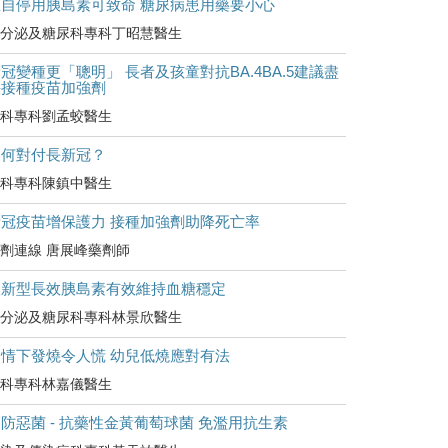
擅自停用胰島素可致命 糖尿病患用藥要小心
分泌及糖尿科專科丁昭慧醫生
冠變種更「聰明」 長者及孩童對抗BA.4BA.5建議盡
快接種疫苗加強劑
科專科劉孟蛟醫生
如何對付長新冠？
科專科陳鎮中醫生
新冠疫苗增保護力 接種加強劑助降死亡率
劑連線 唐展峰藥劑師
較新型長效胰島素有效維持血糖穩定
分泌及糖尿科專科林景欣醫生
疫情下發燒令人慌 幼兒低燒應對有法
科專科林嘉儀醫生
防惡菌 - 抗藥性金黃葡萄球菌 免濫用抗生素