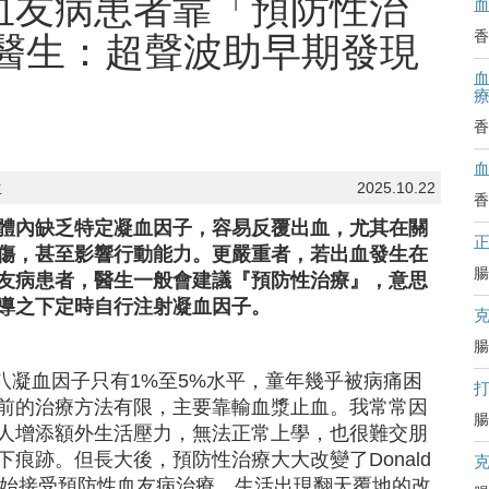
血友病患者靠「預防性治
香
醫生：超聲波助早期發現
血
香
生
2025.10.22
香
體內缺乏特定凝血因子，容易反覆出血，尤其在關
傷，甚至影響行動能力。更嚴重者，若出血發生在
腸
友病患者，醫生一般會建議『預防性治療』，意思
導之下定時自行注射凝血因子。
腸
第八凝血因子只有1%至5%水平，童年幾乎被病痛困
前的治療方法有限，主要靠輸血漿止血。我常常因
腸
人增添額外生活壓力，無法正常上學，也很難交朋
痕跡。但長大後，預防性治療大大改變了Donald
d開始接受預防性血友病治療，生活出現翻天覆地的改