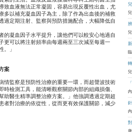
導致血液無法正常凝固，容易出現反覆性出血，尤
兒
療多以補充凝血因子為主，除了作為出血後的補救
透過定期注射、監察與預防措施配合，大幅降低自
辨
兒
者的凝血因子水平提升，讓他們可以較安心地過自
子更可以將注射頻率由每週兩至三次減至每週一
性。」
臨
方案
兒
病情監察是預防性治療的重要一環，而超聲波技術
即時檢測工具，能清晰觀察關節內部的組織損傷、
內
幫助醫生精準調整治療方案。」他強調透過定期超
患者對治療的依從性，從而更有效保護關節，減少
內
對
唐