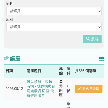
病科
組別
搜尋
講座
地
病
日期
講座題目
共536 個講座
點
科
難以預尿，腎防
元
有病 - 糖尿病與腎
肝
2026.09.12
報名及詳情
朗
病健康講座 暨 免
腎
區
費健康篩查
孕