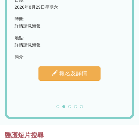
士
遊戲
與情
日期:
2026年8月20日星期四
日期:
2026
時間:
下午2時30分至4時正
時間:
上午10
地點:
香港筲箕灣東旺道3號養和東區大樓9樓（設有線下及線上
地點:
同步進行）
香港中
簡介:
簡介:
報名及詳情
醫護短片搜尋