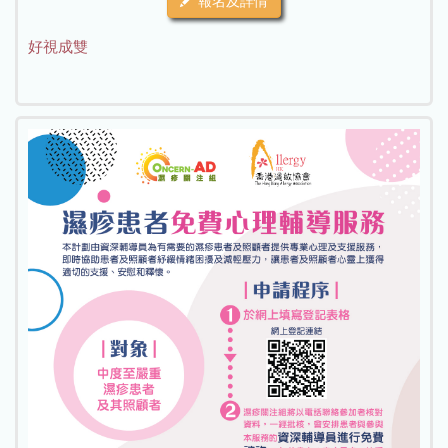
報名及詳情
好視成雙