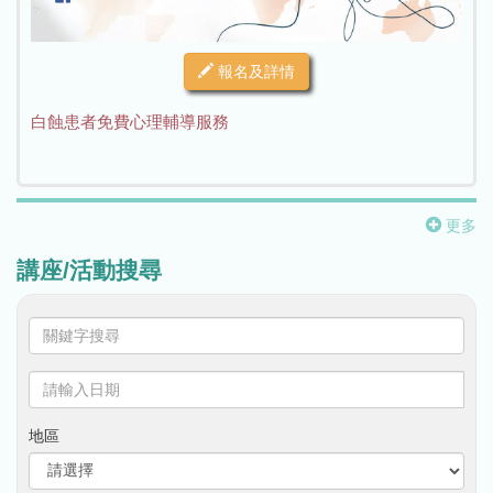
報名及詳情
白蝕患者免費心理輔導服務
更多
講座/活動搜尋
關
鍵
字
請
搜
輸
尋
入
地區
日
期