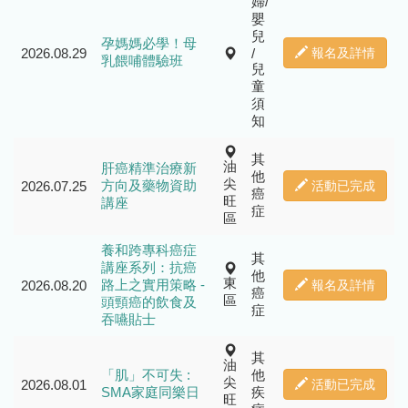
婦/
嬰
兒
孕媽媽必學！母
2026.08.29
/
報名及詳情
乳餵哺體驗班
兒
童
須
知
其
油
肝癌精準治療新
他
尖
方向及藥物資助
2026.07.25
活動已完成
癌
旺
講座
症
區
養和跨專科癌症
其
講座系列：抗癌
他
東
路上之實用策略 -
2026.08.20
報名及詳情
癌
區
頭頸癌的飲食及
症
吞嚥貼士
其
油
「肌」不可失 :
他
尖
2026.08.01
活動已完成
SMA家庭同樂日
疾
旺