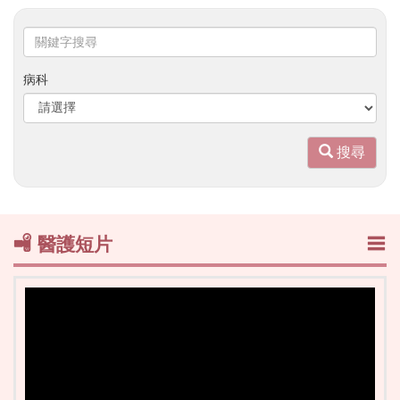
關
鍵
字
病科
搜
尋
搜尋
醫護短片