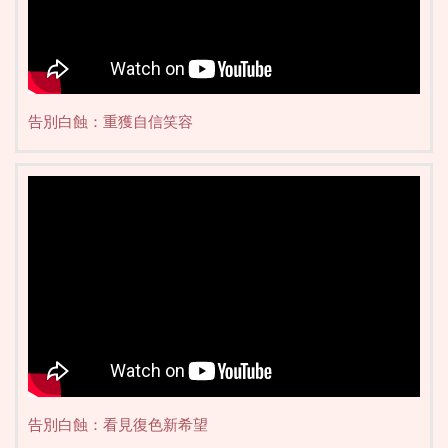
告別白蝕：重獲自信笑容
告別白蝕：看見復色新希望