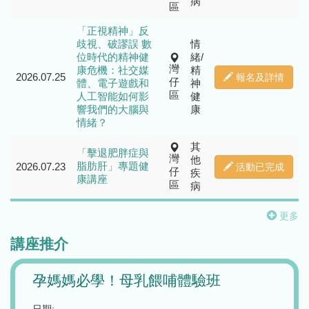
病
區
「正視精神」反
歧視、破謬誤 數
情
位時代的精神健
緒/
灣
康危機：社交媒
精
2026.07.25
報名及詳情
仔
體、電子遊戲和
神
區
人工智能如何影
健
響我們的大腦與
康
情緒？
其
「擊退肥胖症與
灣
他
脂肪肝」專題健
2026.07.23
活動已完成
仔
疾
康講座
區
病
更多
講座推介
養和跨專科癌症講座系列：抗癌路上
「正
之實用策略 - 頭頸癌的飲食及吞嚥貼
代的