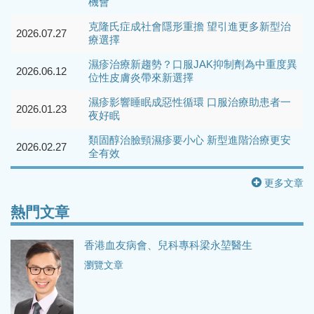
機會
克隆氏症成社會隱形重擔 望引進更多新型治
2026.07.27
療選擇
濕疹治療新趨勢？口服JAK抑制劑為中重度異
2026.06.12
位性皮膚炎帶來新選擇
濕疹影響睡眠成惡性循環 口服治療助患者一
2026.01.23
夜好眠
類固醇治臉頸濕疹要小心 新型進階治療更安
2026.02.27
全有效
更多文章
熱門文章
香港血友病會、兒科專科梁永堃醫生
瀏覽文章