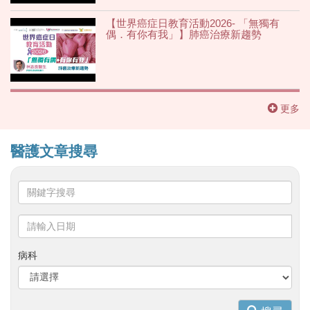
【世界癌症日教育活動2026- 「無獨有
偶．有你有我」】肺癌治療新趨勢
更多
醫護文章搜尋
關
鍵
字
請
搜
輸
尋
入
病科
日
期