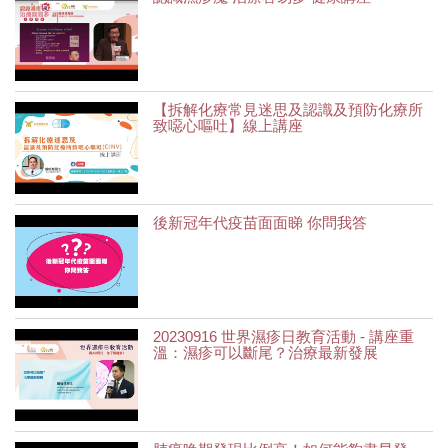
【拆解化療常見迷思及認識及預防化療所
致噁心嘔吐】線上講座
後新冠年代疫苗面面睇 你問我答
20230916 世界濕疹日教育活動 - 講座重
溫：濕疹可以斷尾？治療最新發展