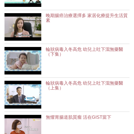
晚期腸癌治療選擇多 家居化療提升生活質
素
輪狀病毒入冬高危 幼兒上吐下瀉無藥醫
（下集）
輪狀病毒入冬高危 幼兒上吐下瀉無藥醫
（上集）
無懼胃腸道肌質瘤 活在GIST當下