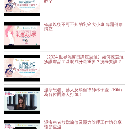
醇？
確診以後不可不知的乳癌大小事 專題健康
講座
【2024 世界濕疹日講座重溫】如何揀選濕
疹護膚品？甚麼成分最重要？洗澡要訣？
濕疹患者、藝人及瑜伽導師林子萱（Kiki）
為各位同路人打氣！
濕疹患者放鬆瑜伽及壓力管理工作坊分享
環節重溫