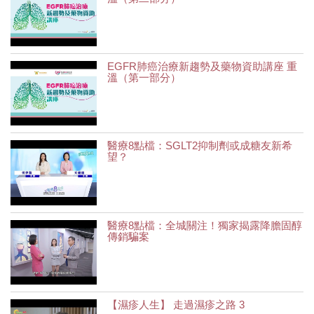
EGFR肺癌治療新趨勢及藥物資助講座 重
溫（第一部分）
醫療8點檔：SGLT2抑制劑或成糖友新希
望？
醫療8點檔：全城關注！獨家揭露降膽固醇
傳銷騙案
【濕疹人生】 走過濕疹之路 3