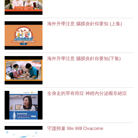
海外升學注意 腦膜炎針你要知 (上集)
海外升學注意 腦膜炎針你要知(下集)
全身走的旱有癌症 神經內分泌瘤非絕症
守護卵巢 We Will Ovacome