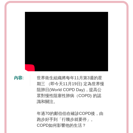
內容:
世界衛生組織將每年11月第3週的星
期三 （即今天11月19日) 定為世界慢
阻肺日(World COPD Day)，提高公
眾對慢性阻塞性肺病（COPD) 的認
識和關注。
年過70的鄺伯伯在確診COPD後，由
跑步好手到「行幾步就要停」。
COPD如何影響他的生活？