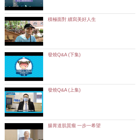
積極面對 續寫美好人生
發燒Q&A (下集)
發燒Q&A (上集)
腸胃道肌質瘤 一步一希望