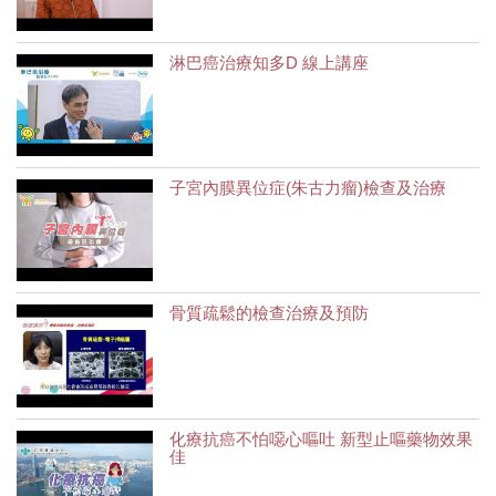
淋巴癌治療知多D 線上講座
子宮內膜異位症(朱古力瘤)檢查及治療
骨質疏鬆的檢查治療及預防
化療抗癌不怕噁心嘔吐 新型止嘔藥物效果
佳