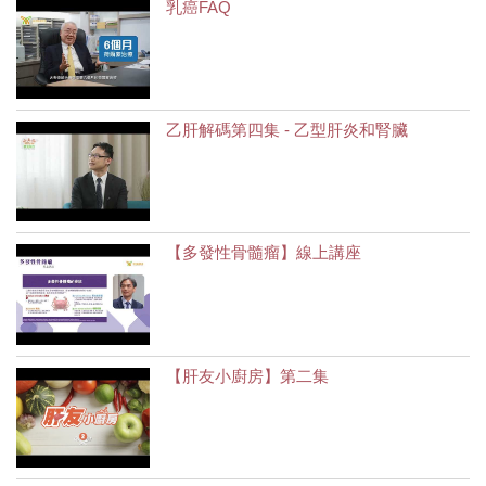
乳癌FAQ
乙肝解碼第四集 - 乙型肝炎和腎臟
【多發性骨髓瘤】線上講座
【肝友小廚房】第二集