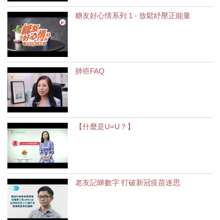
糖友好心情系列 1 - 放鬆紓壓正能量
肺癌FAQ
【什麼是U=U？】
老友記睇數字 打破新冠疫苗迷思