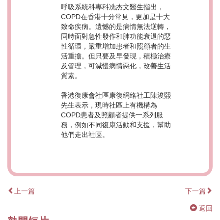
⁠呼吸系統科專科冼杰文醫生指出，
COPD在香港十分常見，更加是十大
致命疾病。遺憾的是病情無法逆轉，
同時面對急性發作和肺功能衰退的惡
性循環，嚴重增加患者和照顧者的生
活重擔。但只要及早發現，積極治療
及管理，可減慢病情惡化，改善生活
質素。
香港復康會社區康復網絡社工陳浚熙
先生表示，現時社區上有機構為
COPD患者及照顧者提供一系列服
務，例如不同復康活動和支援，幫助
他們走出社區。
上一篇
下一篇
返回