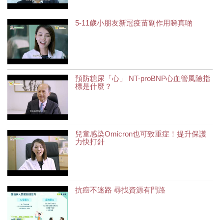
5-11歲小朋友新冠疫苗副作用睇真啲
預防糖尿「心」 NT-proBNP心血管風險指
標是什麼？
兒童感染Omicron也可致重症！提升保護
力快打針
抗癌不迷路 尋找資源有門路