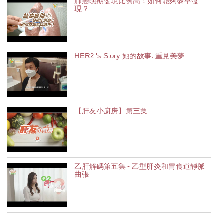
肺癌晚期發現比例高！如何能夠盡早發
現？
HER2 's Story 她的故事: 重見美夢
【肝友小廚房】第三集
乙肝解碼第五集 - 乙型肝炎和胃食道靜脈
曲張