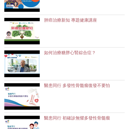
肺癌治療新知 專題健康講座
如何治療糖胖心腎綜合症？
醫患同行 多發性骨髓瘤復發不要怕
醫患同行 初確診無懼多發性骨髓瘤