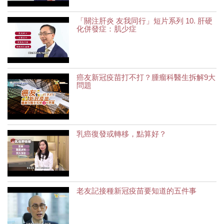
「關注肝炎 友我同行」短片系列 10. 肝硬
化併發症：肌少症
癌友新冠疫苗打不打？腫瘤科醫生拆解9大
問題
乳癌復發或轉移，點算好？
老友記接種新冠疫苗要知道的五件事