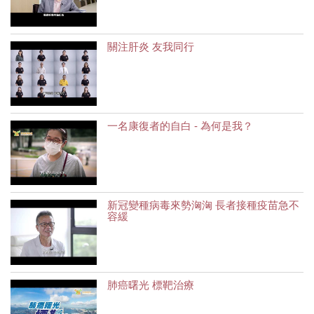
關注肝炎 友我同行
一名康復者的自白 - 為何是我？
新冠變種病毒來勢洶洶 長者接種疫苗急不
容緩
肺癌曙光 標靶治療