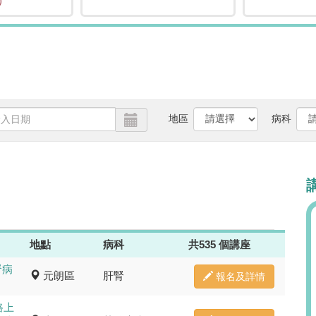
)
地區
病科
地點
病科
共535 個講座
腎病
元朗區
肝腎
報名及詳情
路上