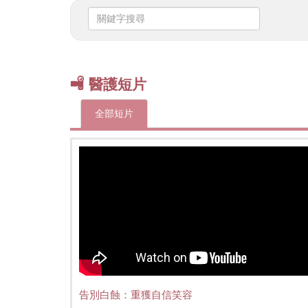
關
鍵
字
搜
尋
醫護短片
全部短片
告別白蝕：重獲自信笑容