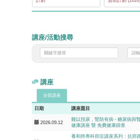
計劃
資助計劃 (2026
講座/活動搜尋
關
請
鍵
輸
字
入
搜
日
尋
期
講座
全部講座
日期
講座題目
難以預尿，腎防有病 - 糖尿病與
2026.09.12
健康講座 暨 免費健康篩查
養和跨專科癌症講座系列：抗癌