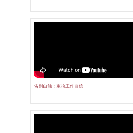
告別白蝕：重拾工作自信