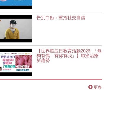
告別白蝕：重拾社交自信
【世界癌症日教育活動2026- 「無
獨有偶．有你有我」】肺癌治療
新趨勢
更多