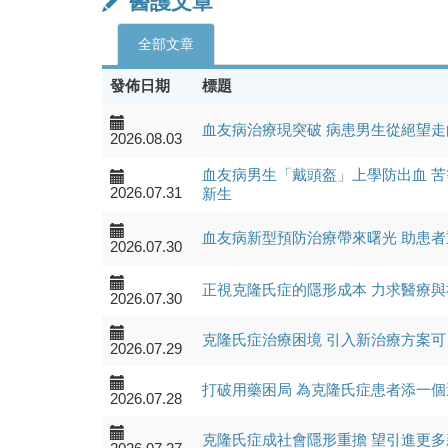
醫護文章
全部文章
發佈日期
標題
血友病治療現突破 病患男生從絕望走
2026.08.03
血友病男生「戴頭盔」上學防出血 苦
2026.07.31
新生
血友病新型預防治療帶來曙光 助患
2026.07.30
正視克隆氏症的隱形成本 力求醫療
2026.07.30
克隆氏症治療困境 引入新治療方案
2026.07.29
打破用藥困局 為克隆氏症患者添一
2026.07.28
克隆氏症成社會隱形重擔 望引進更