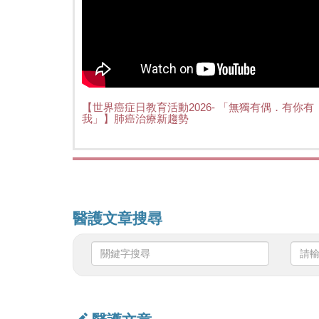
【世界癌症日教育活動2026- 「無獨有偶．有你有
我」】肺癌治療新趨勢
醫護文章搜尋
關
請
鍵
輸
字
入
搜
日
尋
期