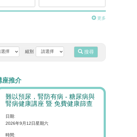
更多
組別
搜尋
講座推介
難以預尿，腎防有病 - 糖尿病與
養和跨專科癌
腎病健康講座 暨 免費健康篩查
路上之實用策略
及吞嚥貼士
日期:
2026年9月12日星期六
日期:
2026年8月20日星期
時間: