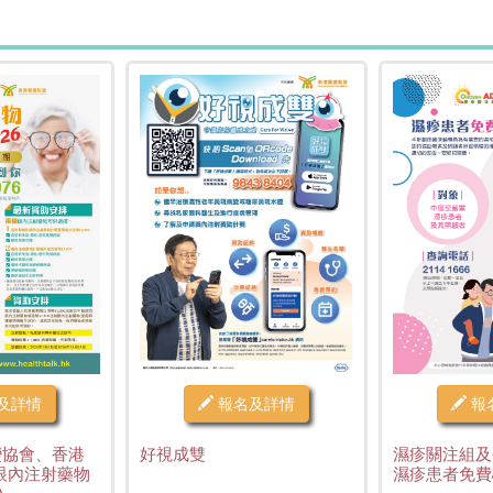
及詳情
報名及詳情
報
變協會、香港
好視成雙
濕疹關注組及
眼內注射藥物
濕疹患者免費