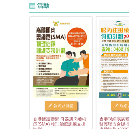
活動
報名及詳情
報名
香港醫護聯盟-脊髓肌肉萎縮
香港視網膜病
症(SMA) 物理治療訓練支援
醫護聯盟合辦-