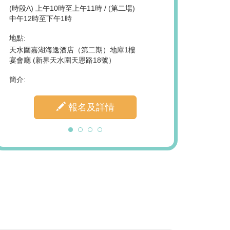
(時段A) 上午10時至上午11時 / (第二場)
時間:
中午12時至下午1時
下午2時30分至4時正
地點:
地點:
天水圍嘉湖海逸酒店（第二期）地庫1樓
香港筲箕灣東旺道3號
宴會廳 (新界天水圍天恩路18號）
（設有線下及線上同
簡介:
簡介:
報名及詳情
報