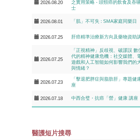
之實用策略 - 頭頸癌的飲食及吞
2026.08.20
士
「肌」不可失 : SMA家庭同樂日
2026.08.01
肝癌精準治療新方向及藥物資助
2026.07.25
「正視精神」反歧視、破謬誤 數
代的精神健康危機：社交媒體、
2026.07.25
遊戲和人工智能如何影響我們的
與情緒？
「擊退肥胖症與脂肪肝」專題健
2026.07.23
座
中西合璧・抗癌「營」健康 講座
2026.07.18
醫護短片搜尋