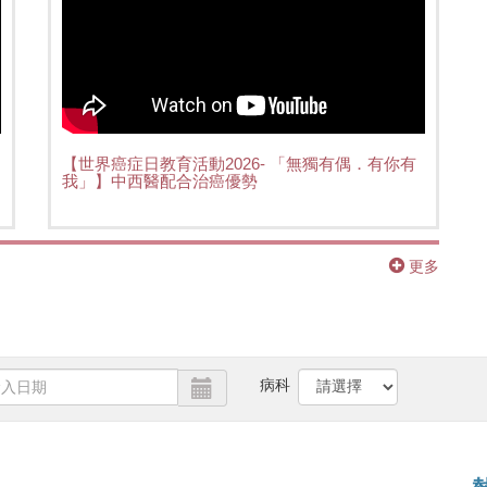
【世界癌症日教育活動2026- 「無獨有偶．有你有
我」】中西醫配合治癌優勢
更多
病科