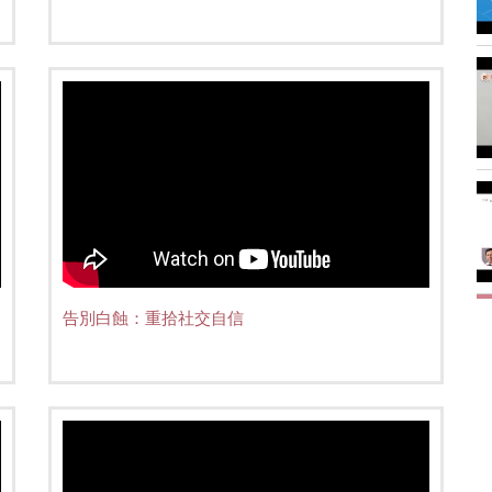
告別白蝕：重拾社交自信