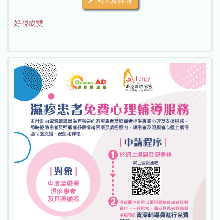
報名及詳情
好視成雙