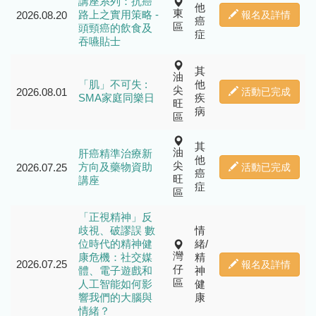
講座系列：抗癌
他
東
路上之實用策略 -
2026.08.20
報名及詳情
癌
區
頭頸癌的飲食及
症
吞嚥貼士
其
油
「肌」不可失 :
他
尖
2026.08.01
活動已完成
SMA家庭同樂日
疾
旺
病
區
其
油
肝癌精準治療新
他
尖
方向及藥物資助
2026.07.25
活動已完成
癌
旺
講座
症
區
「正視精神」反
歧視、破謬誤 數
情
位時代的精神健
緒/
灣
康危機：社交媒
精
2026.07.25
報名及詳情
仔
體、電子遊戲和
神
區
人工智能如何影
健
響我們的大腦與
康
情緒？