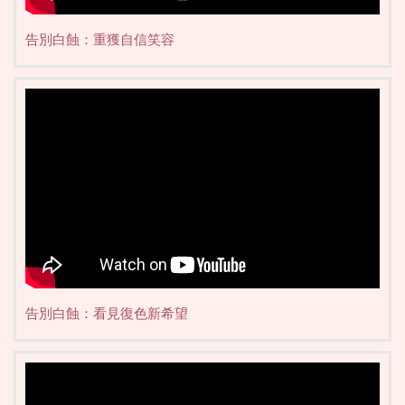
告別白蝕：重獲自信笑容
告別白蝕：看見復色新希望