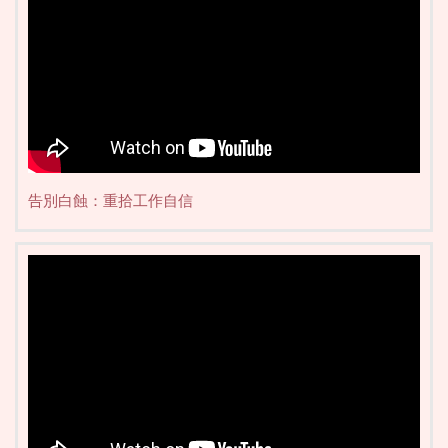
告別白蝕：重拾工作自信