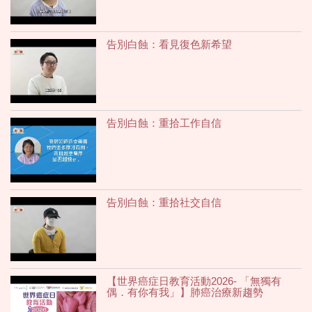
告別白蝕：看見復色新希望
告別白蝕：重拾工作自信
告別白蝕：重拾社交自信
【世界癌症日教育活動2026- 「無獨有
偶．有你有我」】肺癌治療新趨勢