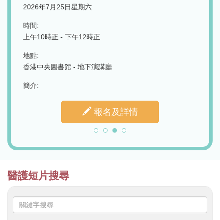
2026年7月25日星期六
時間:
時間:
下午2
上午10時正 - 下午12時正
地點:
下及線上
地點:
香港筲
同步進
香港中央圖書館 - 地下演講廳
簡介:
簡介:
報名及詳情
醫護短片搜尋
關
鍵