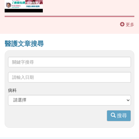
更多
醫護文章搜尋
關
鍵
字
請
搜
輸
尋
入
病科
日
期
搜尋