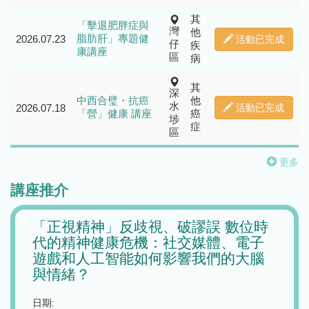
其
「擊退肥胖症與
灣
他
脂肪肝」專題健
2026.07.23
活動已完成
仔
疾
康講座
區
病
其
深
中西合璧・抗癌
他
水
2026.07.18
活動已完成
「營」健康 講座
癌
埗
症
區
更多
講座推介
路上
「正視精神」反歧視、破謬誤 數位時
養和
嚥貼
代的精神健康危機：社交媒體、電子
之實
遊戲和人工智能如何影響我們的大腦
倦症
與情緒？
日期:
日期:
2026