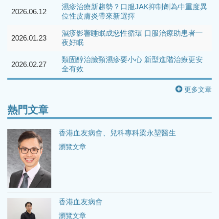
濕疹治療新趨勢？口服JAK抑制劑為中重度異
2026.06.12
位性皮膚炎帶來新選擇
濕疹影響睡眠成惡性循環 口服治療助患者一
2026.01.23
夜好眠
類固醇治臉頸濕疹要小心 新型進階治療更安
2026.02.27
全有效
更多文章
熱門文章
香港血友病會、兒科專科梁永堃醫生
瀏覽文章
香港血友病會
瀏覽文章