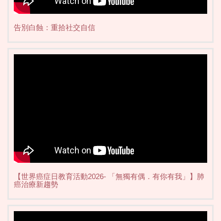
告別白蝕：重拾社交自信
【世界癌症日教育活動2026- 「無獨有偶．有你有我」】肺
癌治療新趨勢