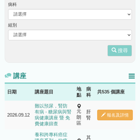
病科
組別
搜尋
講座
地
病
日期
講座題目
共535 個講座
點
科
難以預尿，腎防
元
有病 - 糖尿病與腎
肝
2026.09.12
報名及詳情
朗
病健康講座 暨 免
腎
區
費健康篩查
養和跨專科癌症
其