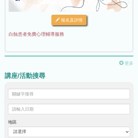
報名及詳情
白蝕患者免費心理輔導服務
更多
講座/活動搜尋
關
鍵
字
請
搜
輸
尋
入
地區
日
期