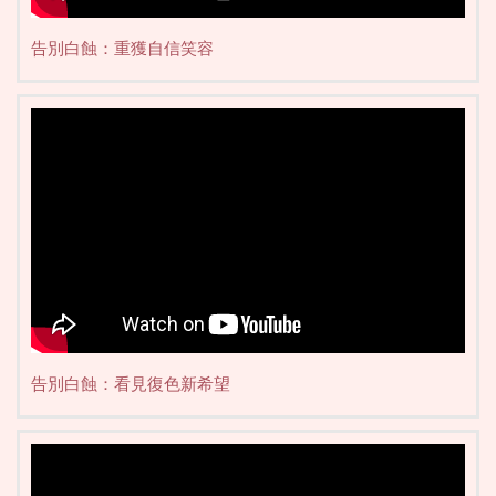
告別白蝕：重獲自信笑容
告別白蝕：看見復色新希望