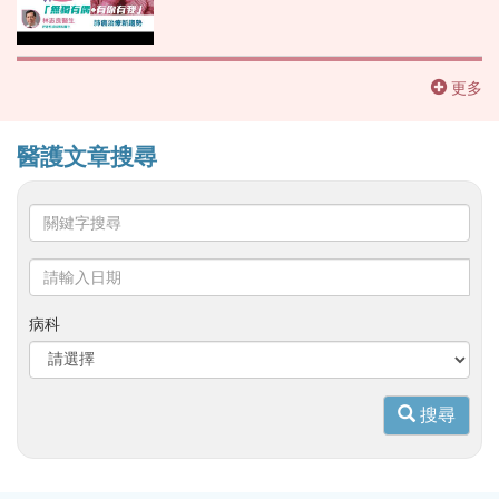
更多
醫護文章搜尋
關
鍵
字
請
搜
輸
尋
入
病科
日
期
搜尋