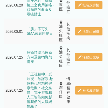
講座系列：抗癌
他
東
路上之實用策略 -
2026.08.20
報名及詳情
癌
區
頭頸癌的飲食及
症
吞嚥貼士
其
油
「肌」不可失 :
他
尖
2026.08.01
活動已完成
SMA家庭同樂日
疾
旺
病
區
其
油
肝癌精準治療新
他
尖
方向及藥物資助
2026.07.25
活動已完成
癌
旺
講座
症
區
「正視精神」反
歧視、破謬誤 數
情
位時代的精神健
緒/
灣
康危機：社交媒
精
2026.07.25
報名及詳情
仔
體、電子遊戲和
神
區
人工智能如何影
健
響我們的大腦與
康
情緒？