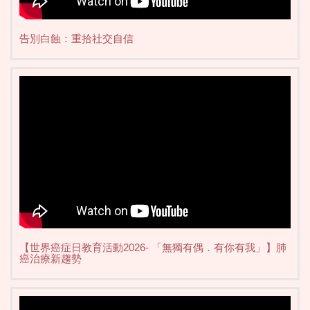
告別白蝕：重拾社交自信
【世界癌症日教育活動2026- 「無獨有偶．有你有我」】肺
癌治療新趨勢