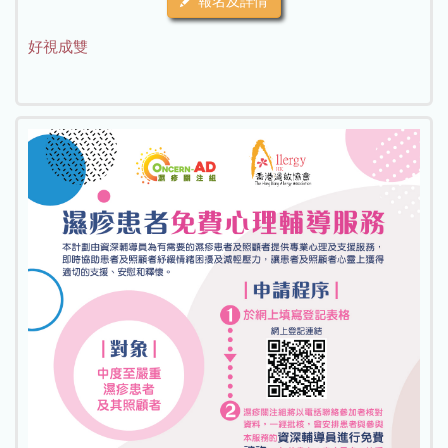
報名及詳情
好視成雙