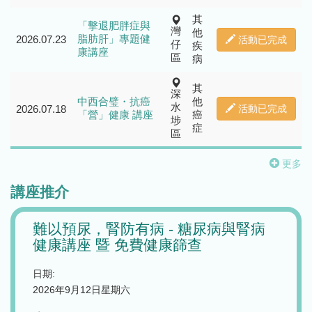
其
「擊退肥胖症與
灣
他
脂肪肝」專題健
2026.07.23
活動已完成
仔
疾
康講座
區
病
其
深
中西合璧・抗癌
他
水
2026.07.18
活動已完成
「營」健康 講座
癌
埗
症
區
更多
講座推介
腎病
養和跨專科癌症講座系列：抗癌路上
「正
之實用策略 - 頭頸癌的飲食及吞嚥貼
代的
士
遊戲
與情
日期:
2026年8月20日星期四
日期: