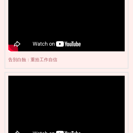
告別白蝕：重拾工作自信