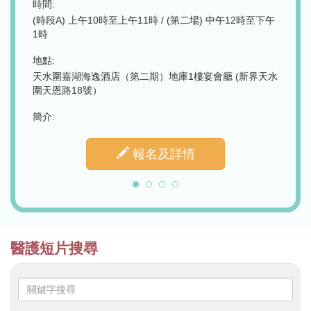
2026
2時至下午
時間:
下午2時30分至4時正
時間:
上午10
地點:
新界天水
香港筲箕灣東旺道3號養和東區大樓9樓（設有線下及線上
地點:
同步進行）
香港中
簡介:
簡介:
報名及詳情
醫護短片搜尋
關
鍵