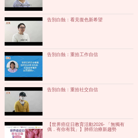
告別白蝕：看見復色新希望
告別白蝕：重拾工作自信
告別白蝕：重拾社交自信
【世界癌症日教育活動2026- 「無獨有
偶．有你有我」】肺癌治療新趨勢