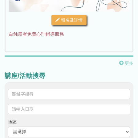
報名及詳情
白蝕患者免費心理輔導服務
更多
講座/活動搜尋
關
鍵
字
請
搜
輸
尋
入
地區
日
期