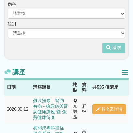
病科
組別
搜尋
講座
地
病
日期
講座題目
共535 個講座
點
科
難以預尿，腎防
元
有病 - 糖尿病與腎
肝
2026.09.12
報名及詳情
朗
病健康講座 暨 免
腎
區
費健康篩查
養和跨專科癌症
其