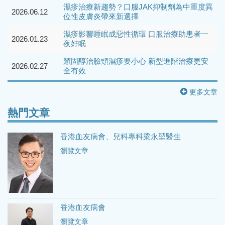
濕疹治療新趨勢？口服JAK抑制劑為中重度異
2026.06.12
位性皮膚炎帶來新選擇
濕疹影響睡眠成惡性循環 口服治療助患者一
2026.01.23
夜好眠
類固醇治臉頸濕疹要小心 新型進階治療更安
2026.02.27
全有效
更多文章
熱門文章
香港血友病會、兒科專科梁永堃醫生
瀏覽文章
香港血友病會
瀏覽文章