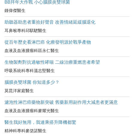
BB拜年大作戰 小心腦膜炎雙球菌
鍾偉傑醫生
助聽器助患者重拾好聲音 改善情緒延緩腦退化
耳鼻喉專科邱騏驄醫生
從百年歷史看淋巴癌 化療發明源於戰爭產物
血液及血液腫瘤科區永仁醫生
生物製劑對抗過敏性哮喘 二線治療重燃患者希望
呼吸系統科專科溫志堅醫生
腦膜炎雙球菌 你知道多少？
莫昆洋家庭醫生
濾泡性淋巴癌藥物新突破 舊藥新用副作用大減患者更滿意
血液及血液腫瘤科麥耀光醫生
醫生我好無用，我連乘搭升降機都驚
精神科專科麥棨諾醫生