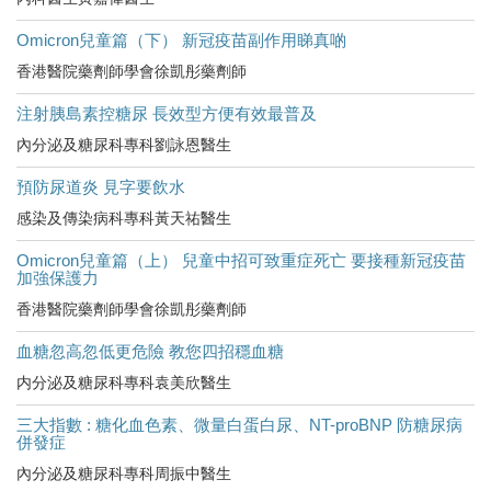
Omicron兒童篇（下） 新冠疫苗副作用睇真啲
香港醫院藥劑師學會徐凱彤藥劑師
注射胰島素控糖尿 長效型方便有效最普及
內分泌及糖尿科專科劉詠恩醫生
預防尿道炎 見字要飲水
感染及傳染病科專科黃天祐醫生
Omicron兒童篇（上） 兒童中招可致重症死亡 要接種新冠疫苗
加強保護力
香港醫院藥劑師學會徐凱彤藥劑師
血糖忽高忽低更危險 教您四招穩血糖
内分泌及糖尿科專科袁美欣醫生
三大指數 : 糖化血色素、微量白蛋白尿、NT-proBNP 防糖尿病
併發症
內分泌及糖尿科專科周振中醫生