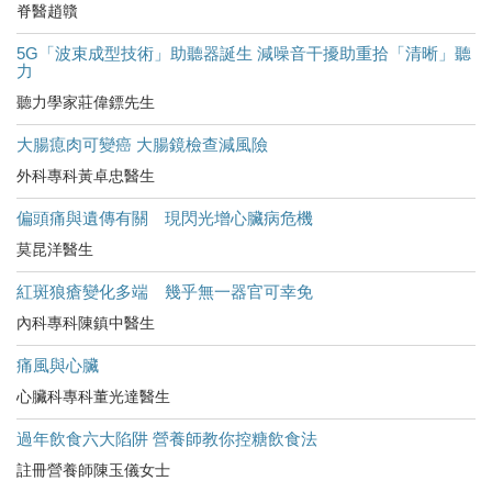
脊醫趙贛
5G「波束成型技術」助聽器誕生 減噪音干擾助重拾「清晰」聽
力
聽力學家莊偉鏢先生
大腸瘜肉可變癌 大腸鏡檢查減風險
外科專科黃卓忠醫生
偏頭痛與遺傳有關 現閃光增心臟病危機
莫昆洋醫生
紅斑狼瘡變化多端 幾乎無一器官可幸免
內科專科陳鎮中醫生
痛風與心臟
心臟科專科董光達醫生
過年飲食六大陷阱 營養師教你控糖飲食法
註冊營養師陳玉儀女士