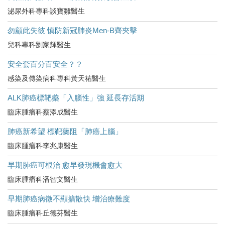
泌尿外科專科談寶雛醫生
勿顧此失彼 慎防新冠肺炎Men-B齊夾擊
兒科專科劉家輝醫生
安全套百分百安全？？
感染及傳染病科專科黃天祐醫生
ALK肺癌標靶藥「入腦性」強 延長存活期
臨床腫瘤科蔡添成醫生
肺癌新希望 標靶藥阻「肺癌上腦」
臨床腫瘤科李兆康醫生
早期肺癌可根治 愈早發現機會愈大
臨床腫瘤科潘智文醫生
早期肺癌病徵不顯擴散快 增治療難度
臨床腫瘤科丘德芬醫生