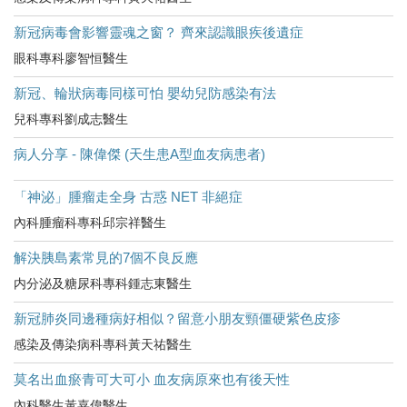
新冠病毒會影響靈魂之窗？ 齊來認識眼疾後遺症
眼科專科廖智恒醫生
新冠、輪狀病毒同樣可怕 嬰幼兒防感染有法
兒科專科劉成志醫生
病人分享 - 陳偉傑 (天生患A型血友病患者)
「神泌」腫瘤走全身 古惑 NET 非絕症
內科腫瘤科專科邱宗祥醫生
解決胰島素常見的7個不良反應
内分泌及糖尿科專科鍾志東醫生
新冠肺炎同邊種病好相似？留意小朋友頸僵硬紫色皮疹
感染及傳染病科專科黃天祐醫生
莫名出血瘀青可大可小 血友病原來也有後天性
內科醫生黃嘉偉醫生