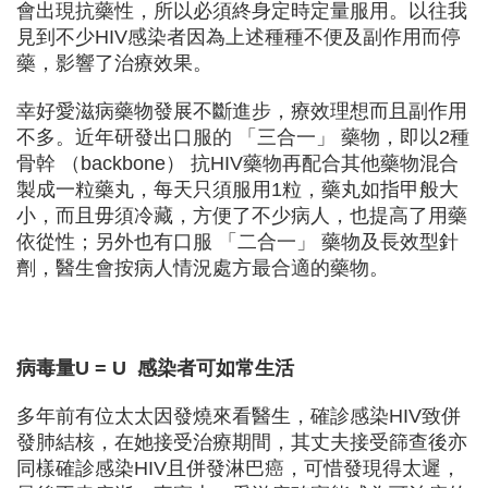
會出現抗藥性，所以必須終身定時定量服用。以往我
見到不少HIV感染者因為上述種種不便及副作用而停
藥，影響了治療效果。
幸好愛滋病藥物發展不斷進步，療效理想而且副作用
不多。近年研發出口服的 「三合一」 藥物，即以2種
骨幹 （backbone） 抗HIV藥物再配合其他藥物混合
製成一粒藥丸，每天只須服用1粒，藥丸如指甲般大
小，而且毋須冷藏，方便了不少病人，也提高了用藥
依從性；另外也有口服 「二合一」 藥物及長效型針
劑，醫生會按病人情況處方最合適的藥物。
病毒量U = U 感染者可如常生活
多年前有位太太因發燒來看醫生，確診感染HIV致併
發肺結核，在她接受治療期間，其丈夫接受篩查後亦
同樣確診感染HIV且併發淋巴癌，可惜發現得太遲，