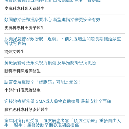
濕疹影響睡眠成惡性循環 口服治療助患者一夜好眠
皮膚科專科鄭天錫醫生
類固醇治臉頸濕疹要小心 新型進階治療更安全有效
皮膚科專科王慶榮醫生
尿頻尿急苦忍致膀胱「過勞」：前列腺增生問題長期拖延嚴重
可致腎衰竭
簡煒文醫生
黃斑病變可致永久視力損傷 及早預防降患病風險
眼科專科陳迅傑醫生
語言發展遲慢？「黐脷筋」可能是元凶！
小兒外科廖思維醫生
迎接治療新希望 SMA成人藥物資助擴展 最新安排全面睇
腦神經科專科彭彥茹醫生
童年因病行動受限 血友病患者靠「預防性治療」重拾自由人
生 醫生：超聲波助早期發現關節損傷