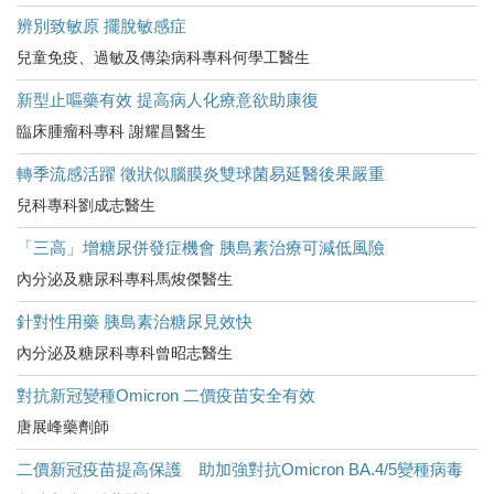
辨別致敏原 擺脫敏感症
兒童免疫、過敏及傳染病科專科何學工醫生
新型止嘔藥有效 提高病人化療意欲助康復
臨床腫瘤科專科 謝耀昌醫生
轉季流感活躍 徵狀似腦膜炎雙球菌易延醫後果嚴重
兒科專科劉成志醫生
「三高」增糖尿併發症機會 胰島素治療可減低風險
內分泌及糖尿科專科馬焌傑醫生
針對性用藥 胰島素治糖尿見效快
內分泌及糖尿科專科曾昭志醫生
對抗新冠變種Omicron 二價疫苗安全有效
唐展峰藥劑師
二價新冠疫苗提高保護 助加強對抗Omicron BA.4/5變種病毒