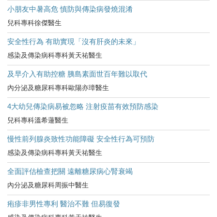
小朋友中暑高危​ 慎防與傳染病發燒混淆
兒科專科徐傑醫生
安全性行為 有助實現「沒有肝炎的未來」
感染及傳染病科專科黃天祐醫生
及早介入有助控糖 胰島素面世百年難以取代
內分泌及糖尿科專科歐陽亦璋醫生
4大幼兒傳染病易被忽略 注射疫苗有效預防感染
兒科專科溫希蓮醫生
慢性前列腺炎致性功能障礙 安全性行為可預防
感染及傳染病科專科黃天祐醫生
全面評估檢查把關 遠離糖尿病心腎衰竭
內分泌及糖尿科周振中醫生
疱疹非男性專利 醫治不難 但易復發