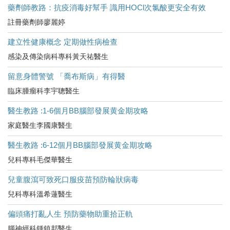
藥劑師教路：抗疫消毒好幫手 識用HOCl次氯酸更安全有效
註冊藥劑師廖麗婷
建立性健康概念 定期做性病檢查
感染及傳染病科專科黃天祐醫生
留意身體警號 「喬布斯病」有得醫
臨床腫瘤科李宇聰醫生
醫生教路 :1-6個月BB腦部發展黄金期攻略
家庭醫生李國康醫生
醫生教路 :6-12個月BB腦部發展黄金期攻略
兒科專科毛傑華醫生
兒童腹瀉可致死口服疫苗預防輪狀病毒
兒科專科溫希蓮醫生
偏頭痛打亂人生 預防藥物助重拾正軌
腦神經科鍾鎮邦醫生