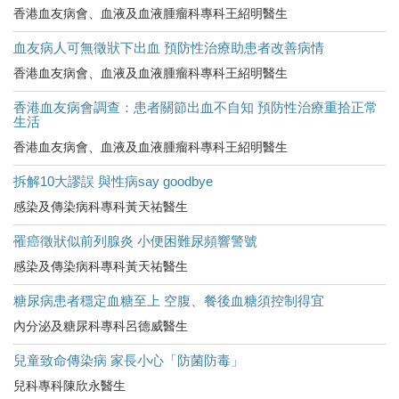
香港血友病會、血液及血液腫瘤科專科王紹明醫生
血友病人可無徵狀下出血 預防性治療助患者改善病情
香港血友病會、血液及血液腫瘤科專科王紹明醫生
香港血友病會調查：患者關節出血不自知 預防性治療重拾正常
生活
香港血友病會、血液及血液腫瘤科專科王紹明醫生
拆解10大謬誤 與性病say goodbye
感染及傳染病科專科黃天祐醫生
罹癌徵狀似前列腺炎 小便困難尿頻響警號
感染及傳染病科專科黃天祐醫生
糖尿病患者穩定血糖至上 空腹、餐後血糖須控制得宜
內分泌及糖尿科專科呂德威醫生
兒童致命傳染病 家長小心「防菌防毒」
兒科專科陳欣永醫生