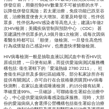
併發症前，用藥控制HIV數量至不可被偵察的水平，
以降低併發症風險；若太遲治療，免疫功能已跌至谷
底，治療難度便會大大增加。若要及時發現，性伴侶
眾多、性伴侶為HIV感染者等高危人士，建議1年做2
次HIV檢測；美國疾病管制與預防中心 （CDC） 甚
至建議性伴侶眾多的人3個月做1次檢測，或每次因病
看醫生時都可以 「順便」 做檢測。一旦發生高危性
行為或懷疑自己感染HIV，也應盡快求醫做檢測。
HIV病毒檢測一般是抽取血液以測試血中有否HIV抗
原或抗體，一日便有結果，而提供愛滋病測試服務機
構包括: 衞生署轄下的「愛滋熱線 2780 2211」、社
會衞生科診所及多個社區組織等。部分私家診所亦有
提供有關測試，亦可自行在合規格藥房購買HIV病毒
快測劑，在家以血液或唾液檢測，約15分鐘有結果，
準確度達99%。一旦確診，可聯絡衞生署綜合治療中
心，中心提供愛滋病病毒感染臨床服務。現時，大部
份的愛滋病病人會選擇公營機構包括衞生署綜合治療