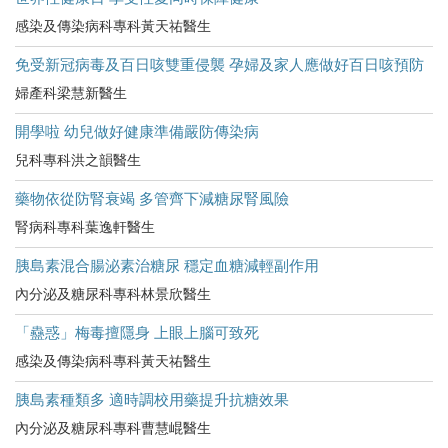
感染及傳染病科專科黃天祐醫生
免受新冠病毒及百日咳雙重侵襲 孕婦及家人應做好百日咳預防
婦產科梁慧新醫生
開學啦 幼兒做好健康準備嚴防傳染病
兒科專科洪之韻醫生
藥物依從防腎衰竭 多管齊下減糖尿腎風險
腎病科專科葉逸軒醫生
胰島素混合腸泌素治糖尿 穩定血糖減輕副作用
內分泌及糖尿科專科林景欣醫生
「蠱惑」梅毒擅隱身 上眼上腦可致死
感染及傳染病科專科黃天祐醫生
胰島素種類多 適時調校用藥提升抗糖效果
內分泌及糖尿科專科曹慧崐醫生