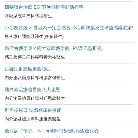
四藥聯合治療 EGFR晚期肺癌延活有望
呼吸系統科專科林冰醫生
小朋友發燒 不要以為一定是感冒 小心同腦膜炎雙球菌感染混淆!
兒科專科譚婉珊醫生(多多醫生)
癌症會傳染嗎？兩大致癌傳染病HPV及乙型肝炎
感染及傳染病科專科黃天祐醫生
正確注射胰島素四步曲
内分泌及糖尿科專科張富強醫生
胰島素治療糖尿病八大迷思
内分泌及糖尿科專科丘思欣醫生
世界糖尿日 認識糖尿併發症
內分泌及糖尿專科唐俊業醫生
糖尿病「傷心」 NT-proBNP指標助篩查糖尿心