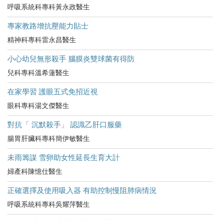
呼吸系統科專科黃永政醫生
專家教路增抗壓能力貼士
精神科專科雷永昌醫生
小心幼兒無形殺手 腦膜炎雙球菌有得防
兒科專科溫希蓮醫生
在家學習 護眼五式免招近視
眼科專科湯文傑醫生
對抗「 沉默殺手」 認識乙肝口服藥
腸胃肝臟科專科簡伊敏醫生
未雨籌謀 雪卵助女性延長生育大計
婦產科陳憶仕醫生
正確選擇及使用吸入器 有助控制慢阻肺病情況
呼吸系統科專科吳耀萍醫生