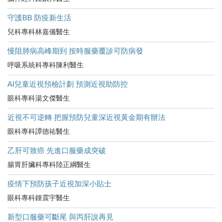
守護BB 防疫新生活
兒科專科林嘉儀醫生
慢阻肺病高峰期到 按時服藥覆診可防病發
呼吸系統科專科陳利醫生
AI兒童近視預檢計劃 預測近視助防控
眼科專科湯文傑醫生
近視不可逆轉 把握預防兒童深近視黃金期有辦法
眼科專科譚德祐醫生
乙肝可致癌 先進口服藥成突破
腸胃肝臟科專科陸正綱醫生
疫情下預防孩子近視加深小貼士
眼科專科鍾震宇醫生
新型口服藥可斷尾 與丙肝說再見