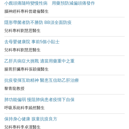
小覤頭痛隨時變慢性病 用藥預防減偏頭痛發作
腦神經科專科曾建倫醫生
隱形帶菌者防不勝防 BB須全面防疫
兒科專科劉慧思醫生
去母嬰健康院 事前5個小貼士
兒科專科劉慧思醫生
乙肝共病症大挑戰 適當用藥重中之重
腸胃肝臟專科張穎儀醫生
抗疫發揮互助精神 醫患互信助乙肝治療
黎青龍教授
肺功能偏弱 慢阻肺病患者疫情下自保
呼吸系統科李嫣然醫生
保持身心健康 孩童抗疫良方
兒科專科李卓漢醫生