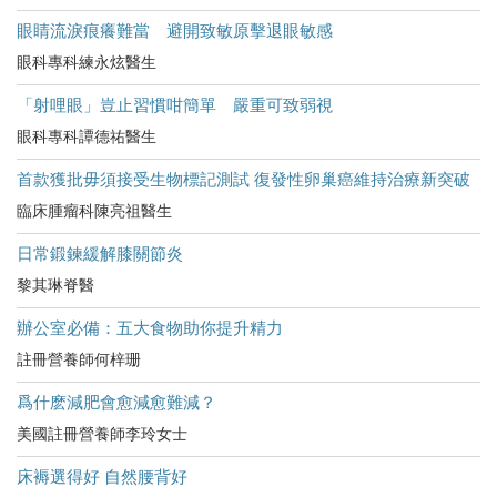
眼睛流淚痕癢難當 避開致敏原擊退眼敏感
眼科專科練永炫醫生
「射哩眼」豈止習慣咁簡單 嚴重可致弱視
眼科專科譚德祐醫生
首款獲批毋須接受生物標記測試 復發性卵巢癌維持治療新突破
臨床腫瘤科陳亮祖醫生
日常鍛鍊緩解膝關節炎
黎其琳脊醫
辦公室必備：五大食物助你提升精力
註冊營養師何梓珊
爲什麽減肥會愈減愈難減？
美國註冊營養師李玲女士
床褥選得好 自然腰背好