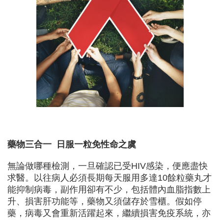
藥物三合一 日服一粒免性命之虞
無論做哪種檢測，一旦確認已受HIV感染，便應盡快
求醫。以往病人必須長期每天服用多達10餘粒藥丸才
能抑制病毒，副作用卻有不少，包括體內血脂指數上
升、損害肝功能等，藥物又須儲存於雪櫃。假如停
藥，病毒又會重新活躍起來，繼續損害免疫系統，亦