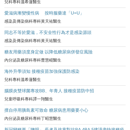
兒科專科溫希蓮醫生
愛滋病漸變慢性病 按時服藥達「U=U」
感染及傳染病科專科黃天祐醫生
同志不等於愛滋，不安全性行為才是感染源頭
感染及傳染病科專科黃天祐醫生
糖友用藥須度身定做 以降低糖尿病併發症風險
內分泌及糖尿科專科曹慧崐醫生
海外升學須知 接種疫苗加強保護防感染
兒科專科溫希蓮醫生
腦膜炎雙球菌專攻BB、年青人 接種疫苗防中招
兒童呼吸科專科譚一翔醫生
擅自停用胰島素可致命 糖尿病患用藥要小心
內分泌及糖尿科專科丁昭慧醫生
新冠變種更「聰明」 長者及孩童對抗BA.4BA.5建議盡快接種疫