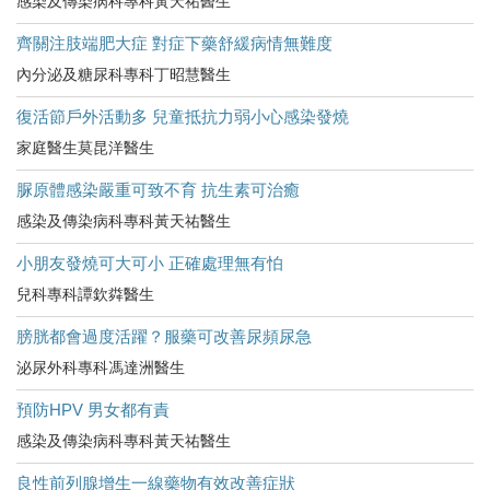
感染及傳染病科專科黃天祐醫生
齊關注肢端肥大症 對症下藥舒緩病情無難度
內分泌及糖尿科專科丁昭慧醫生
復活節戶外活動多 兒童抵抗力弱小心感染發燒
家庭醫生莫昆洋醫生
脲原體感染嚴重可致不育 抗生素可治癒
感染及傳染病科專科黃天祐醫生
小朋友發燒可大可小 正確處理無有怕
兒科專科譚欽粦醫生
膀胱都會過度活躍？服藥可改善尿頻尿急
泌尿外科專科馮達洲醫生
預防HPV 男女都有責
感染及傳染病科專科黃天祐醫生
良性前列腺增生一線藥物有效改善症狀