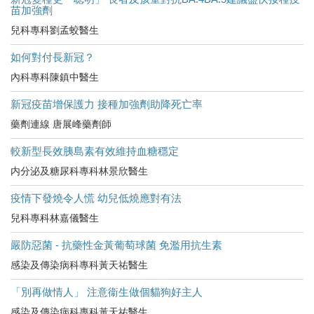
苗加強劑
兒科專科劉孟蛟醫生
如何對付長新冠？
內科專科陳鎮中醫生
新冠疫苗增保護力 接種加強劑助降死亡率
藥劑連線 唐展峰藥劑師
較新型長效胰島素有效維持血糖穩定
内分泌及糖尿科專科林景欣醫生
疫情下發燒令人慌 幼兒低燒應對有法
兒科專科林嘉儀醫生
嚴防惡菌 - 抗藥性金黃葡萄球菌 免濫用抗生素
感染及傳染病科專科黃天祐醫生
「別再做情人」 注意衞生做個貓狗好主人
感染及傳染病科專科黃天祐醫生