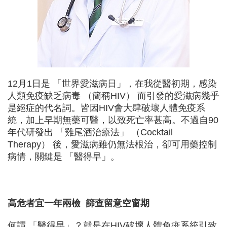
12月1日是 「世界愛滋病日」，在我從醫初期，感染
人類免疫缺乏病毒 （簡稱HIV） 而引發的愛滋病幾乎
是絕症的代名詞。皆因HIV會大肆破壞人體免疫系
統，加上早期無藥可醫，以致死亡率甚高。不過自90
年代研發出 「雞尾酒治療法」 （Cocktail
Therapy） 後，愛滋病雖仍無法根治，卻可用藥控制
病情，關鍵是 「醫得早」。
高危者宜一年兩檢 篩查留意空窗期
何謂 「醫得早」？就是在HIV破壞人體免疫系統引致