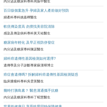
內分泌及糖尿科專科周振中醫生
百日咳個案急升 孕婦及家人產前做好預防
婦產科專科姚嘉樺醫生
軟疣傳染度高 勿擅找美容院清除
感染及傳染病科專科黃天祐醫生
糖尿病年輕化 及早正視防併發症
內分泌及糖尿專科陳諾醫生
婦科癌遺傳性基因檢測如何選擇?
遺傳學及分子診斷專家蘇漢暉博士
癌症會遺傳嗎? 拆解婦科癌遺傳性基因檢測疑惑
臨床腫瘤科專科吳雲英醫生
幾時打胰島素？ 醫患溝通攜手抗糖
内分泌及糖尿科專科丁昭慧醫生
世界性健康日 享受性愛同時保障健康