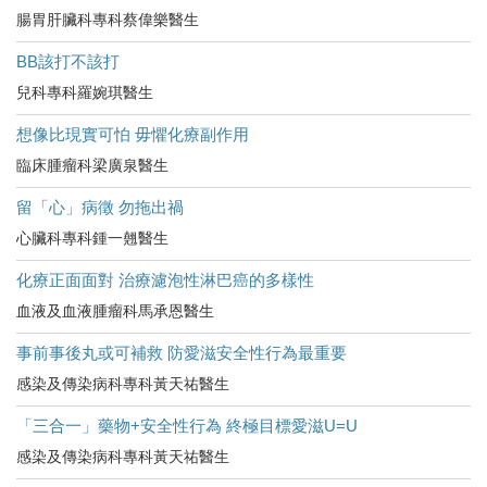
腸胃肝臟科專科蔡偉樂醫生
BB該打不該打
兒科專科羅婉琪醫生
想像比現實可怕 毋懼化療副作用
臨床腫瘤科梁廣泉醫生
留「心」病徵 勿拖出禍
心臟科專科鍾一翹醫生
化療正面面對 治療濾泡性淋巴癌的多樣性
血液及血液腫瘤科馬承恩醫生
事前事後丸或可補救 防愛滋安全性行為最重要
感染及傳染病科專科黃天祐醫生
「三合一」藥物+安全性行為 終極目標愛滋U=U
感染及傳染病科專科黃天祐醫生