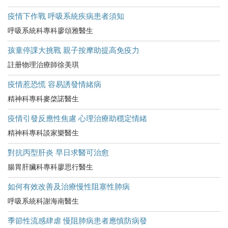
疫情下作戰 呼吸系統疾病患者須知
呼吸系統科專科廖頌雅醫生
孩童停課大挑戰 親子按摩助提高免疫力
註册物理治療師徐美琪
疫情惹恐慌 容易誘發情緒病
精神科專科麥棨諾醫生
疫情引發反應性焦慮 心理治療助穩定情緒
精神科專科談家樂醫生
對抗丙型肝炎 早日求醫可治愈
腸胃肝臟科專科廖思行醫生
如何有效改善及治療慢性阻塞性肺病
呼吸系統科謝海南醫生
季節性流感肆虐 慢阻肺病患者應慎防病發