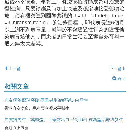
最後不幸病逝。事實上，愛滋病確實能成為可治療的
慢性病，只要診斷及時加上快速及穩定地接受藥物治
療，便有機會達到國際共識的U = U （Undetectable
= Untransmittable） 的治療目標 ，即代表長達6個月
以上測不到病毒量，就等於不會透過性行為的途徑傳
染病毒給他人，而患者的日常生活甚至壽命亦可與一
般人無太大差異。
上一篇
下一篇
返回
相關文章
血友病治療現突破 病患男生從絕望走向新生
香港血友病會、兒科專科梁永堃醫生
血友病男生「戴頭盔」上學防出血 苦等16年獲新型治療獲新生
香港血友病會