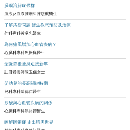
腫瘤溶解症候群
血液及血液腫瘤科陳敏航醫生
了解痔瘡問題 醫生教您預防及治療
外科專科黃卓忠醫生
為何痛風增加心血管疾病？
心臟科專科甄振庭醫生
聖誕節後瘦身迎接新年
註冊營養師陳玉儀女士
嬰幼兒的長高關鍵時期
兒科專科陳德仁醫生
尿酸與心血管疾病的關係
心臟科專科洪裕德醫生
瞭解躁鬱症 走出暗黑世界