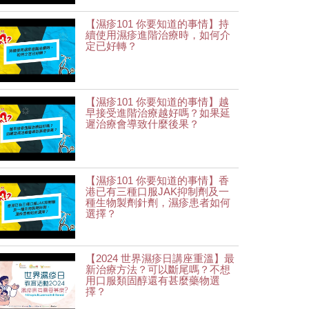
【濕疹101 你要知道的事情】持
續使用濕疹進階治療時，如何介
定已好轉？
【濕疹101 你要知道的事情】越
早接受進階治療越好嗎？如果延
遲治療會導致什麼後果？
【濕疹101 你要知道的事情】香
港已有三種口服JAK抑制劑及一
種生物製劑針劑，濕疹患者如何
選擇？
【2024 世界濕疹日講座重溫】最
新治療方法？可以斷尾嗎？不想
用口服類固醇還有甚麼藥物選
擇？