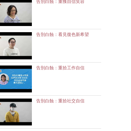
告別白蝕：重獲自信笑容
告別白蝕：看見復色新希望
告別白蝕：重拾工作自信
告別白蝕：重拾社交自信