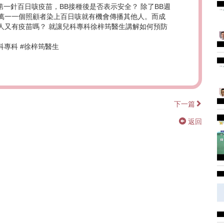
第一針百日咳疫苗，BB接種後是否表示安全？ 除了BB週
萬一一個照顧者染上百日咳就有機會傳播其他人。而成
人又有疫苗嗎？ 就讓兒科專科徐梓筠醫生講解如何預防
兒科專科 #徐梓筠醫生
下一篇
返回