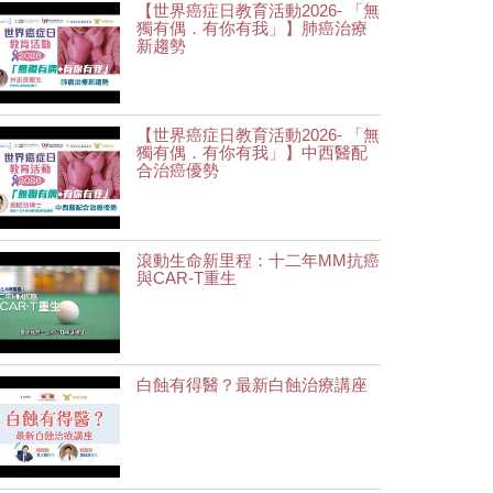
【世界癌症日教育活動2026- 「無
獨有偶．有你有我」】肺癌治療
新趨勢
【世界癌症日教育活動2026- 「無
獨有偶．有你有我」】中西醫配
合治癌優勢
滾動生命新里程：十二年MM抗癌
與CAR-T重生
白蝕有得醫？最新白蝕治療講座