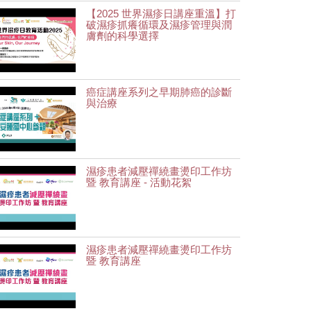
【2025 世界濕疹日講座重溫】打
破濕疹抓癢循環及濕疹管理與潤
膚劑的科學選擇
癌症講座系列之早期肺癌的診斷
與治療
濕疹患者減壓禪繞畫燙印工作坊
暨 教育講座 - 活動花絮
濕疹患者減壓禪繞畫燙印工作坊
暨 教育講座