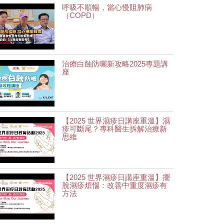
呼吸不順暢，當心慢阻肺病
（COPD）
治療白蝕防曬新攻略2025專題講
座
【2025 世界濕疹日講座重溫】濕
疹可斷尾？專科醫生拆解治療新
思維
【2025 世界濕疹日講座重溫】擺
脫濕疹煩惱：改善中重度濕疹有
方法