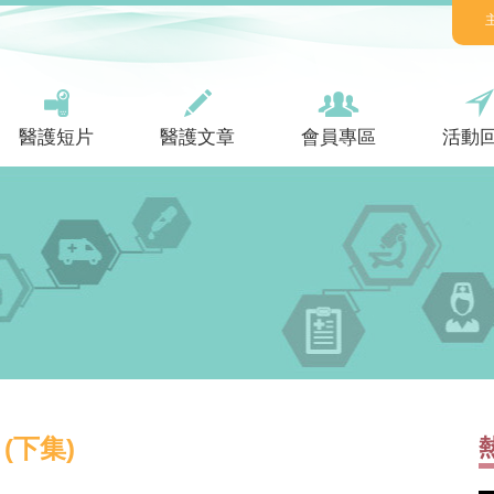
醫護短片
醫護文章
會員專區
活動
(下集)