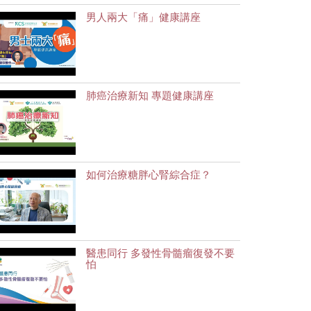
男人兩大「痛」健康講座
肺癌治療新知 專題健康講座
如何治療糖胖心腎綜合症？
醫患同行 多發性骨髓瘤復發不要
怕