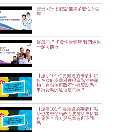
醫患同行 初確診無懼多發性骨髓
瘤
醫患同行 多發性骨髓瘤 我們伴你
一起向前行
【濕疹101 你要知道的事情】如
何在政府皮膚科獲得進階治療藥
物？進階治療政府也有資助嗎？
申請資助的途徑是怎樣？
【濕疹101 你要知道的事情】濕
疹患者想預約政府皮膚科專科有
何途徑？成人與兒童有所不同
嗎？