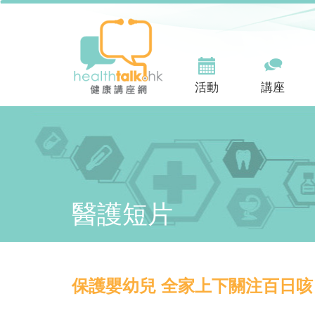
活動
講座
醫護短片
保護嬰幼兒 全家上下關注百日咳 