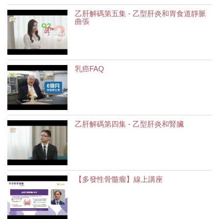
乙肝解碼第五集 - 乙型肝炎和胃食道靜脈
曲張
乳癌FAQ
乙肝解碼第四集 - 乙型肝炎和腎臟
【多發性骨髓瘤】線上講座