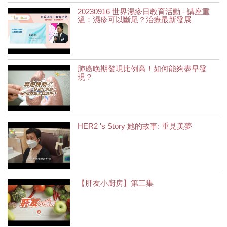
20230916 世界濕疹日教育活動 - 講座重
溫：濕疹可以斷尾？治療最新發展
肺癌晚期發現比例高！如何能夠盡早發
現？
HER2 's Story 她的故事: 重見美夢
【肝友小廚房】第三集