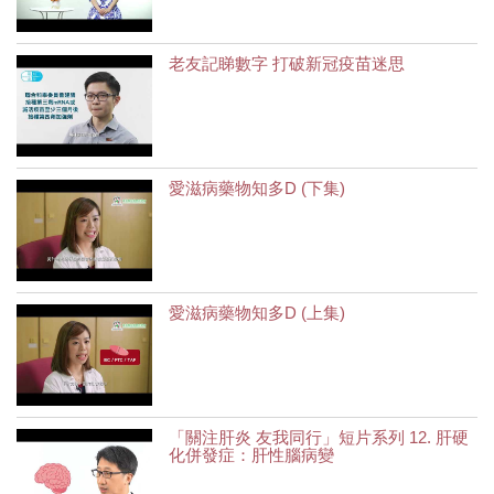
老友記睇數字 打破新冠疫苗迷思
愛滋病藥物知多D (下集)
愛滋病藥物知多D (上集)
「關注肝炎 友我同行」短片系列 12. 肝硬
化併發症：肝性腦病變