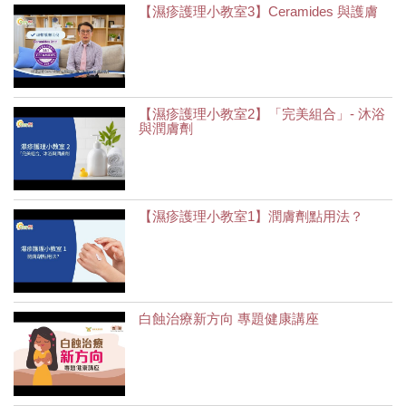
【濕疹護理小教室3】Ceramides 與護膚
【濕疹護理小教室2】「完美組合」- 沐浴
與潤膚劑
【濕疹護理小教室1】潤膚劑點用法？
白蝕治療新方向 專題健康講座