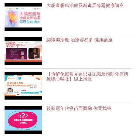
大腸直腸癌治療及新進展專題健康講座
認識濕疹魔 治療容易多 健康講座
【拆解化療常見迷思及認識及預防化療所
致噁心嘔吐】線上講座
後新冠年代疫苗面面睇 你問我答