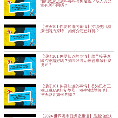
預約政府皮膚科專科有何途徑？成人與兒
童有所不同嗎？
【濕疹101 你要知道的事情】持續使用濕
疹進階治療時，如何介定已好轉？
【濕疹101 你要知道的事情】越早接受進
階治療越好嗎？如果延遲治療會導致什麼
後果？
【濕疹101 你要知道的事情】香港已有三
種口服JAK抑制劑及一種生物製劑針劑，
濕疹患者如何選擇？
【2024 世界濕疹日講座重溫】最新治療方