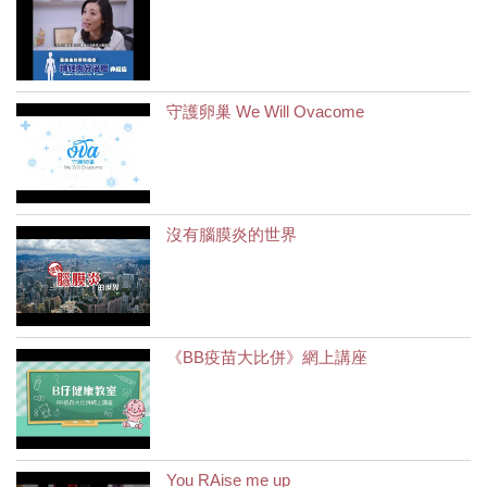
守護卵巢 We Will Ovacome
沒有腦膜炎的世界
《BB疫苗大比併》網上講座
You RAise me up