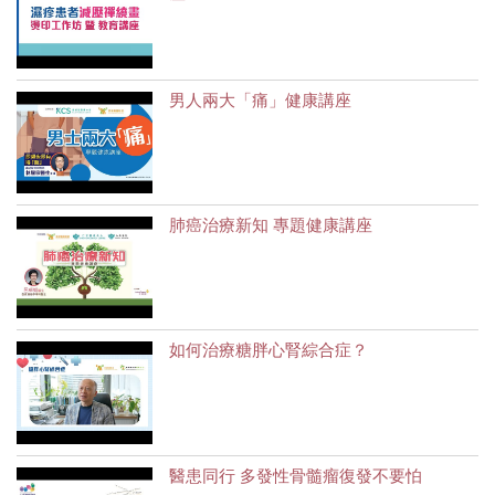
男人兩大「痛」健康講座
肺癌治療新知 專題健康講座
如何治療糖胖心腎綜合症？
醫患同行 多發性骨髓瘤復發不要怕