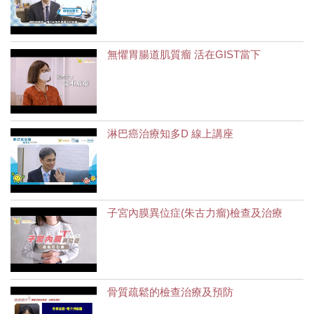
無懼胃腸道肌質瘤 活在GIST當下
淋巴癌治療知多D 線上講座
子宮內膜異位症(朱古力瘤)檢查及治療
骨質疏鬆的檢查治療及預防