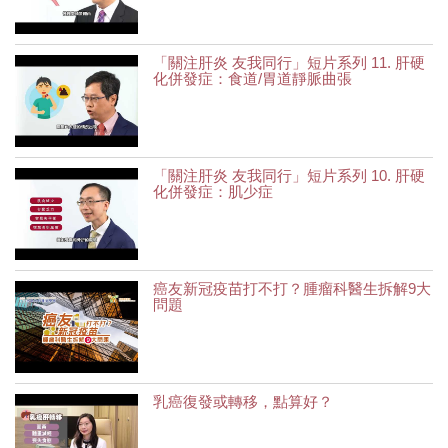
「關注肝炎 友我同行」短片系列 11. 肝硬
化併發症：食道/胃道靜脈曲張
「關注肝炎 友我同行」短片系列 10. 肝硬
化併發症：肌少症
癌友新冠疫苗打不打？腫瘤科醫生拆解9大
問題
乳癌復發或轉移，點算好？