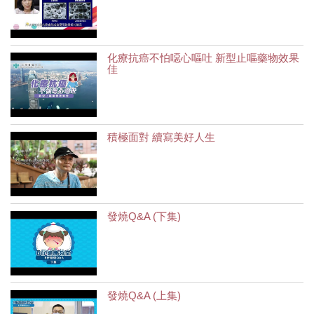
化療抗癌不怕噁心嘔吐 新型止嘔藥物效果
佳
積極面對 續寫美好人生
發燒Q&A (下集)
發燒Q&A (上集)