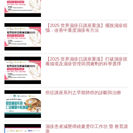
【2025 世界濕疹日講座重溫】擺脫濕疹煩
惱：改善中重度濕疹有方法
【2025 世界濕疹日講座重溫】打破濕疹抓
癢循環及濕疹管理與潤膚劑的科學選擇
癌症講座系列之早期肺癌的診斷與治療
濕疹患者減壓禪繞畫燙印工作坊 暨 教育講
座