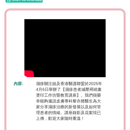
內容:
濕疹關注姐及香港醫護聯盟於2025年
4月6日舉辦了【濕疹患者減壓襌繞畫
燙印工作坊暨教育講座】。我們很榮
幸能夠邀請皮膚專科黎亦翹醫生為大
家分享濕疹治療的新發展以及如何管
理患者的情緒。講座錄影及花絮現已
上傳，歡迎大家隨時重溫！