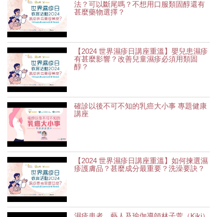
法？可以斷尾嗎？不想用口服類固醇還有
甚麼藥物選擇？
【2024 世界濕疹日講座重溫】嬰兒患濕疹
有甚麼影響？改善兒童濕疹必須用類固
醇？
確診以後不可不知的乳癌大小事 專題健康
講座
【2024 世界濕疹日講座重溫】如何揀選濕
疹護膚品？甚麼成分最重要？洗澡要訣？
濕疹患者、藝人及瑜伽導師林子萱（Kiki）