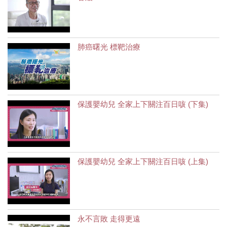
肺癌曙光 標靶治療
保護嬰幼兒 全家上下關注百日咳 (下集)
保護嬰幼兒 全家上下關注百日咳 (上集)
永不言敗 走得更遠