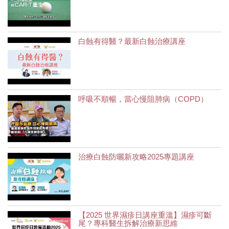
白蝕有得醫？最新白蝕治療講座
呼吸不順暢，當心慢阻肺病（COPD）
治療白蝕防曬新攻略2025專題講座
【2025 世界濕疹日講座重溫】濕疹可斷
尾？專科醫生拆解治療新思維