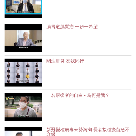
腸胃道肌質瘤 一步一希望
關注肝炎 友我同行
一名康復者的自白 - 為何是我？
新冠變種病毒來勢洶洶 長者接種疫苗急不
容緩