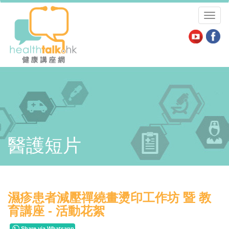
Toggl
naviga
醫護短片
濕疹患者減壓禪繞畫燙印工作坊 暨 教
育講座 - 活動花絮
Share via Whatsapp