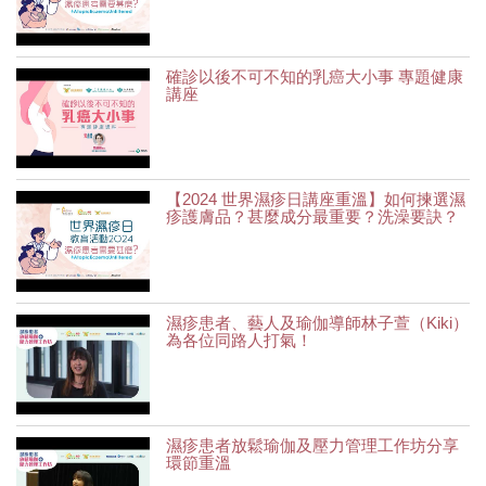
確診以後不可不知的乳癌大小事 專題健康
講座
【2024 世界濕疹日講座重溫】如何揀選濕
疹護膚品？甚麼成分最重要？洗澡要訣？
濕疹患者、藝人及瑜伽導師林子萱（Kiki）
為各位同路人打氣！
濕疹患者放鬆瑜伽及壓力管理工作坊分享
環節重溫