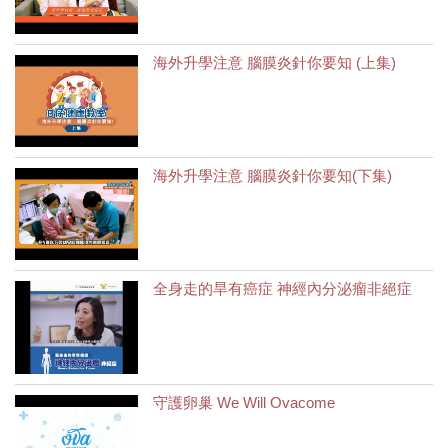
海外升學注意 腦膜炎針你要知 (上集)
海外升學注意 腦膜炎針你要知(下集)
全身走的旱有癌症 神經內分泌瘤非絕症
守護卵巢 We Will Ovacome