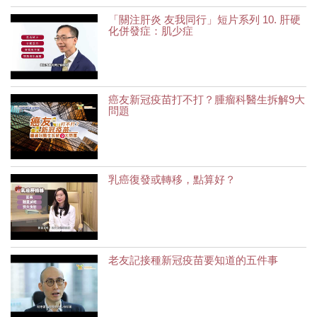
「關注肝炎 友我同行」短片系列 10. 肝硬
化併發症：肌少症
癌友新冠疫苗打不打？腫瘤科醫生拆解9大
問題
乳癌復發或轉移，點算好？
老友記接種新冠疫苗要知道的五件事