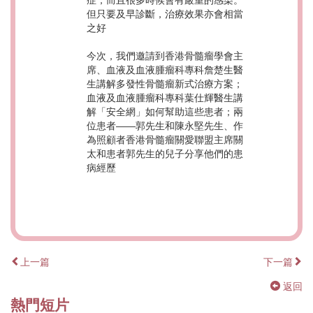
症，而且很多時候會有嚴重的感染。
但只要及早診斷，治療效果亦會相當
之好
今次，我們邀請到香港骨髓瘤學會主
席、血液及血液腫瘤科專科詹楚生醫
生講解多發性骨髓瘤新式治療方案；
血液及血液腫瘤科專科葉仕輝醫生講
解「安全網」如何幫助這些患者；兩
位患者——郭先生和陳永堅先生、作
為照顧者香港骨髓瘤關愛聯盟主席關
太和患者郭先生的兒子分享他們的患
病經歷
上一篇
下一篇
返回
熱門短片