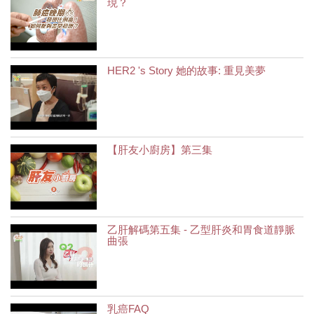
現？
HER2 's Story 她的故事: 重見美夢
【肝友小廚房】第三集
乙肝解碼第五集 - 乙型肝炎和胃食道靜脈
曲張
乳癌FAQ