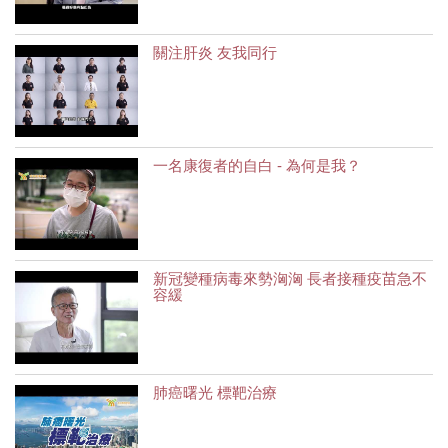
關注肝炎 友我同行
一名康復者的自白 - 為何是我？
新冠變種病毒來勢洶洶 長者接種疫苗急不
容緩
肺癌曙光 標靶治療