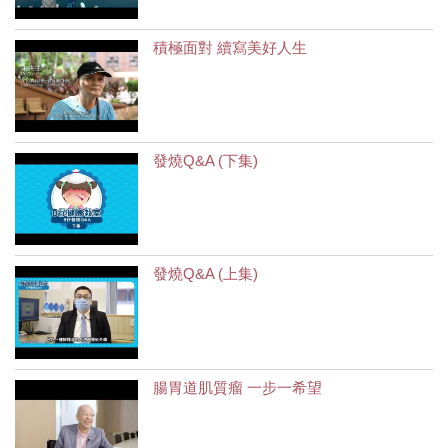
積極面對 續寫美好人生
發燒Q&A (下集)
發燒Q&A (上集)
腸胃道肌質瘤 一步一希望