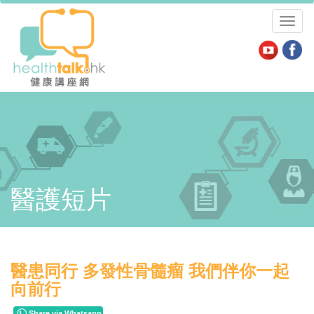
Toggl
naviga
醫護短片
醫患同行 多發性骨髓瘤 我們伴你一起
向前行
Share via Whatsapp