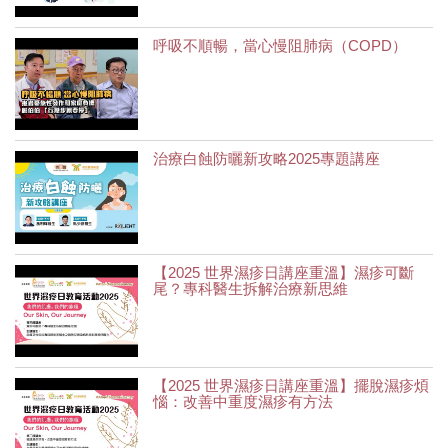
呼吸不順暢，當心慢阻肺病（COPD）
治療白蝕防曬新攻略2025專題講座
【2025 世界濕疹日講座重溫】濕疹可斷
尾？專科醫生拆解治療新思維
【2025 世界濕疹日講座重溫】擺脫濕疹煩
惱：改善中重度濕疹有方法