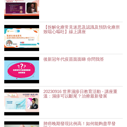
【拆解化療常見迷思及認識及預防化療所
致噁心嘔吐】線上講座
後新冠年代疫苗面面睇 你問我答
20230916 世界濕疹日教育活動 - 講座重
溫：濕疹可以斷尾？治療最新發展
肺癌晚期發現比例高！如何能夠盡早發