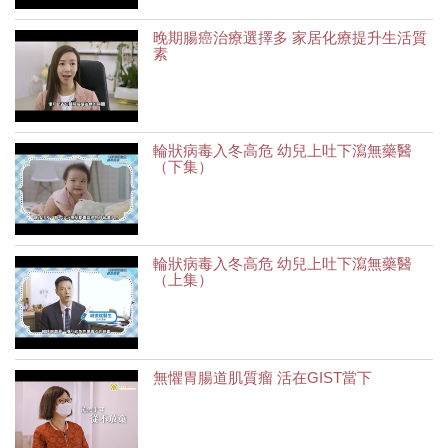
晚期腸癌治療選擇多 家居化療提升生活質
素
輪狀病毒入冬高危 幼兒上吐下瀉無藥醫
（下集）
輪狀病毒入冬高危 幼兒上吐下瀉無藥醫
（上集）
無懼胃腸道肌質瘤 活在GIST當下