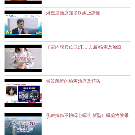
淋巴癌治療知多D 線上講座
子宮內膜異位症(朱古力瘤)檢查及治療
骨質疏鬆的檢查治療及預防
化療抗癌不怕噁心嘔吐 新型止嘔藥物效果
佳