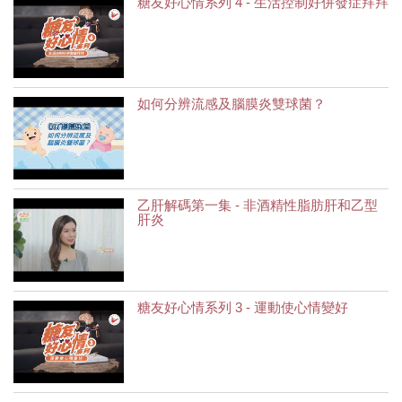
糖友好心情系列 4 - 生活控制好併發症拜拜
如何分辨流感及腦膜炎雙球菌？
乙肝解碼第一集 - 非酒精性脂肪肝和乙型
肝炎
糖友好心情系列 3 - 運動使心情變好