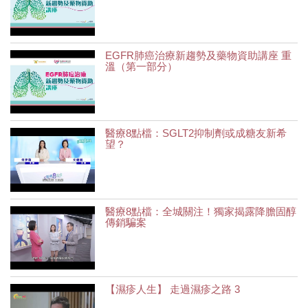
EGFR肺癌治療新趨勢及藥物資助講座 重
溫（第一部分）
醫療8點檔：SGLT2抑制劑或成糖友新希
望？
醫療8點檔：全城關注！獨家揭露降膽固醇
傳銷騙案
【濕疹人生】 走過濕疹之路 3