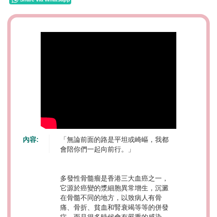
內容:
「無論前面的路是平坦或崎嶇，我都
會陪你們一起向前行。」
多發性骨髓瘤是香港三大血癌之一，
它源於癌變的漿細胞異常增生，沉澱
在骨髓不同的地方，以致病人有骨
痛、骨折、貧血和腎衰竭等等的併發