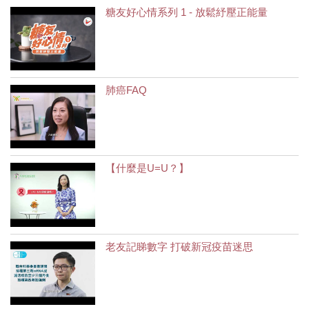
糖友好心情系列 1 - 放鬆紓壓正能量
肺癌FAQ
【什麼是U=U？】
老友記睇數字 打破新冠疫苗迷思