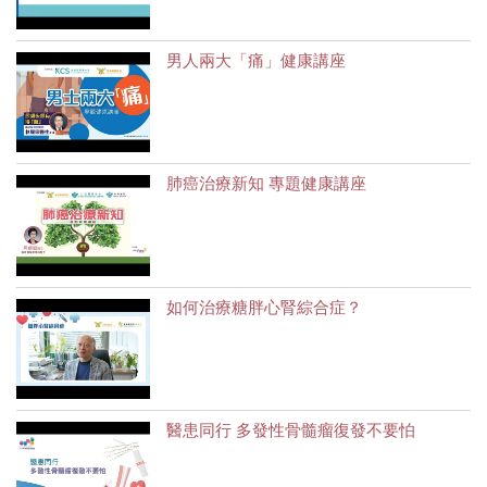
男人兩大「痛」健康講座
肺癌治療新知 專題健康講座
如何治療糖胖心腎綜合症？
醫患同行 多發性骨髓瘤復發不要怕