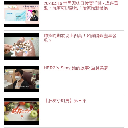
20230916 世界濕疹日教育活動 - 講座重
溫：濕疹可以斷尾？治療最新發展
肺癌晚期發現比例高！如何能夠盡早發
現？
HER2 's Story 她的故事: 重見美夢
【肝友小廚房】第三集