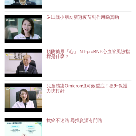
5-11歲小朋友新冠疫苗副作用睇真啲
預防糖尿「心」 NT-proBNP心血管風險指
標是什麼？
兒童感染Omicron也可致重症！提升保護
力快打針
抗癌不迷路 尋找資源有門路