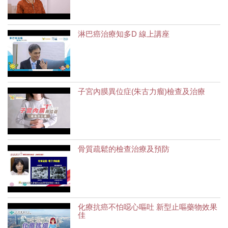
淋巴癌治療知多D 線上講座
子宮內膜異位症(朱古力瘤)檢查及治療
骨質疏鬆的檢查治療及預防
化療抗癌不怕噁心嘔吐 新型止嘔藥物效果
佳