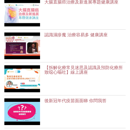
大腸直腸癌治療及新進展專題健康講座
認識濕疹魔 治療容易多 健康講座
【拆解化療常見迷思及認識及預防化療所
致噁心嘔吐】線上講座
後新冠年代疫苗面面睇 你問我答