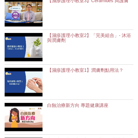
【濕疹護理小教室3】Ceramides 與護膚
【濕疹護理小教室2】「完美組合」- 沐浴
與潤膚劑
【濕疹護理小教室1】潤膚劑點用法？
白蝕治療新方向 專題健康講座