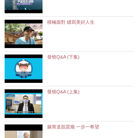
積極面對 續寫美好人生
發燒Q&A (下集)
發燒Q&A (上集)
腸胃道肌質瘤 一步一希望