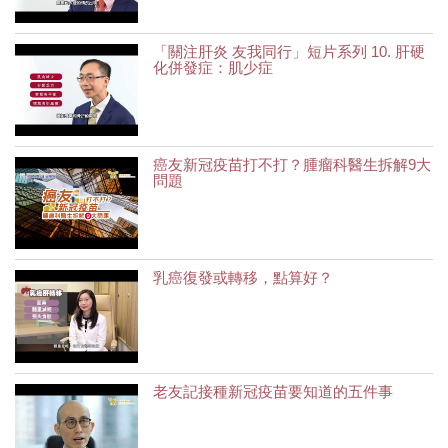
「關注肝炎 友我同行」短片系列 10. 肝硬
化併發症：肌少症
癌友新冠疫苗打不打？腫瘤科醫生拆解9大
問題
乳癌復發或轉移，點算好？
老友記接種新冠疫苗要知道的五件事