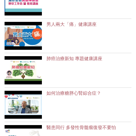
男人兩大「痛」健康講座
肺癌治療新知 專題健康講座
如何治療糖胖心腎綜合症？
醫患同行 多發性骨髓瘤復發不要怕