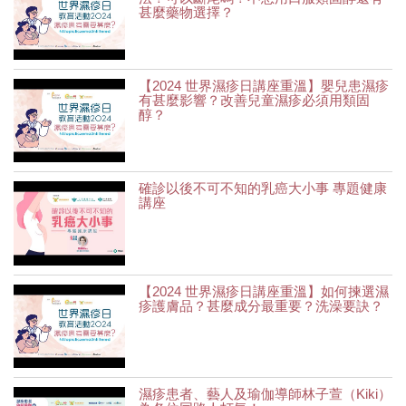
甚麼藥物選擇？
【2024 世界濕疹日講座重溫】嬰兒患濕疹
有甚麼影響？改善兒童濕疹必須用類固
醇？
確診以後不可不知的乳癌大小事 專題健康
講座
【2024 世界濕疹日講座重溫】如何揀選濕
疹護膚品？甚麼成分最重要？洗澡要訣？
濕疹患者、藝人及瑜伽導師林子萱（Kiki）