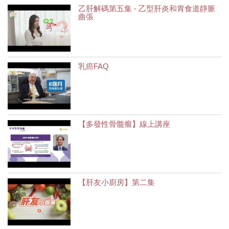
乙肝解碼第五集 - 乙型肝炎和胃食道靜脈
曲張
乳癌FAQ
【多發性骨髓瘤】線上講座
【肝友小廚房】第二集