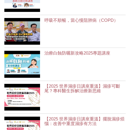
呼吸不順暢，當心慢阻肺病（COPD）
治療白蝕防曬新攻略2025專題講座
【2025 世界濕疹日講座重溫】濕疹可斷
尾？專科醫生拆解治療新思維
【2025 世界濕疹日講座重溫】擺脫濕疹煩
惱：改善中重度濕疹有方法