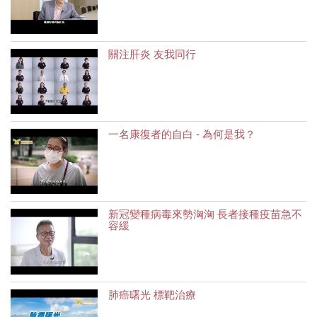
關注肝炎 友我同行
一名康復者的自白 - 為何是我？
新冠變種病毒來勢洶洶 長者接種疫苗急不
容緩
肺癌曙光 標靶治療