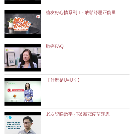
糖友好心情系列 1 - 放鬆紓壓正能量
肺癌FAQ
【什麼是U=U？】
老友記睇數字 打破新冠疫苗迷思