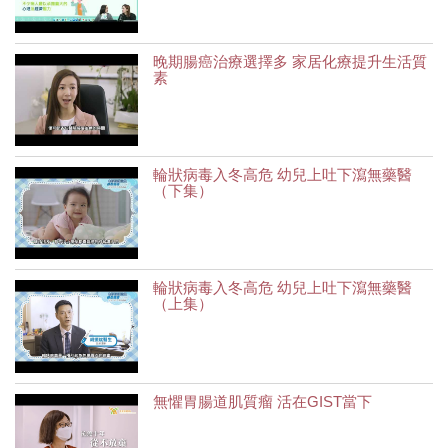
晚期腸癌治療選擇多 家居化療提升生活質
素
輪狀病毒入冬高危 幼兒上吐下瀉無藥醫
（下集）
輪狀病毒入冬高危 幼兒上吐下瀉無藥醫
（上集）
無懼胃腸道肌質瘤 活在GIST當下