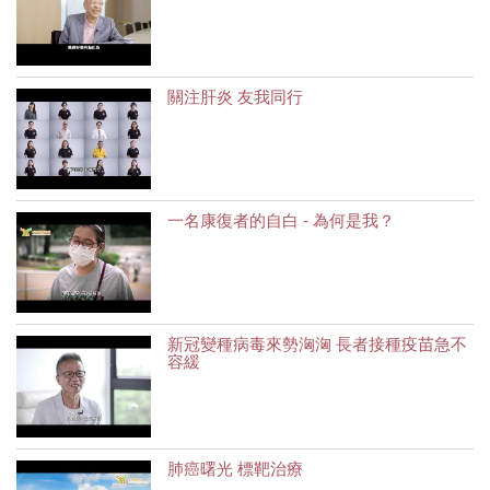
關注肝炎 友我同行
一名康復者的自白 - 為何是我？
新冠變種病毒來勢洶洶 長者接種疫苗急不
容緩
肺癌曙光 標靶治療