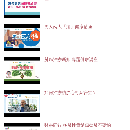
男人兩大「痛」健康講座
肺癌治療新知 專題健康講座
如何治療糖胖心腎綜合症？
醫患同行 多發性骨髓瘤復發不要怕