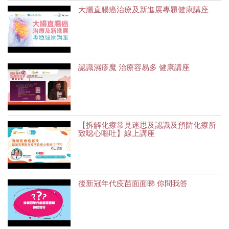
大腸直腸癌治療及新進展專題健康講座
認識濕疹魔 治療容易多 健康講座
【拆解化療常見迷思及認識及預防化療所
致噁心嘔吐】線上講座
後新冠年代疫苗面面睇 你問我答