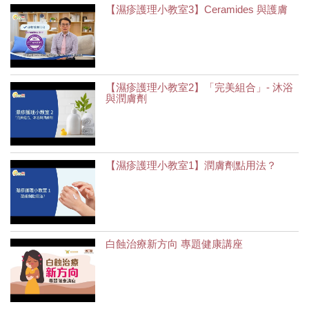
【濕疹護理小教室3】Ceramides 與護膚
【濕疹護理小教室2】「完美組合」- 沐浴
與潤膚劑
【濕疹護理小教室1】潤膚劑點用法？
白蝕治療新方向 專題健康講座