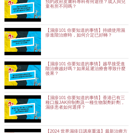
預約政府皮膚科專科有何途徑？成人與兒
童有所不同嗎？
【濕疹101 你要知道的事情】持續使用濕
疹進階治療時，如何介定已好轉？
【濕疹101 你要知道的事情】越早接受進
階治療越好嗎？如果延遲治療會導致什麼
後果？
【濕疹101 你要知道的事情】香港已有三
種口服JAK抑制劑及一種生物製劑針劑，
濕疹患者如何選擇？
【2024 世界濕疹日講座重溫】最新治療方