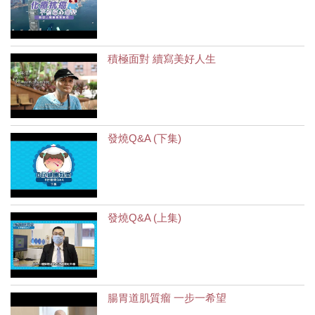
積極面對 續寫美好人生
發燒Q&A (下集)
發燒Q&A (上集)
腸胃道肌質瘤 一步一希望