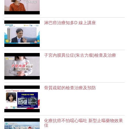
淋巴癌治療知多D 線上講座
子宮內膜異位症(朱古力瘤)檢查及治療
骨質疏鬆的檢查治療及預防
化療抗癌不怕噁心嘔吐 新型止嘔藥物效果
佳