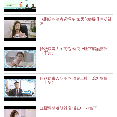
晚期腸癌治療選擇多 家居化療提升生活質
素
輪狀病毒入冬高危 幼兒上吐下瀉無藥醫
（下集）
輪狀病毒入冬高危 幼兒上吐下瀉無藥醫
（上集）
無懼胃腸道肌質瘤 活在GIST當下