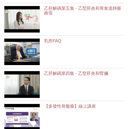
乙肝解碼第五集 - 乙型肝炎和胃食道靜脈
曲張
乳癌FAQ
乙肝解碼第四集 - 乙型肝炎和腎臟
【多發性骨髓瘤】線上講座