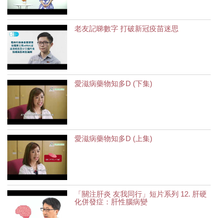
老友記睇數字 打破新冠疫苗迷思
愛滋病藥物知多D (下集)
愛滋病藥物知多D (上集)
「關注肝炎 友我同行」短片系列 12. 肝硬
化併發症：肝性腦病變