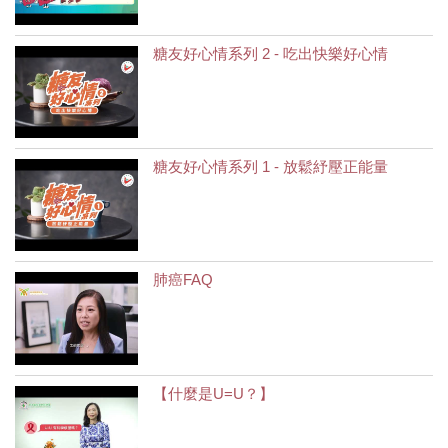
糖友好心情系列 2 - 吃出快樂好心情
糖友好心情系列 1 - 放鬆紓壓正能量
肺癌FAQ
【什麼是U=U？】