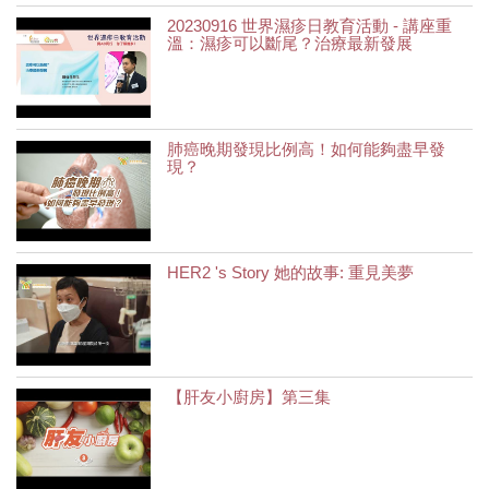
20230916 世界濕疹日教育活動 - 講座重
溫：濕疹可以斷尾？治療最新發展
肺癌晚期發現比例高！如何能夠盡早發
現？
HER2 's Story 她的故事: 重見美夢
【肝友小廚房】第三集