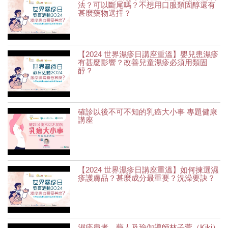
法？可以斷尾嗎？不想用口服類固醇還有
甚麼藥物選擇？
【2024 世界濕疹日講座重溫】嬰兒患濕疹
有甚麼影響？改善兒童濕疹必須用類固
醇？
確診以後不可不知的乳癌大小事 專題健康
講座
【2024 世界濕疹日講座重溫】如何揀選濕
疹護膚品？甚麼成分最重要？洗澡要訣？
濕疹患者、藝人及瑜伽導師林子萱（Kiki）