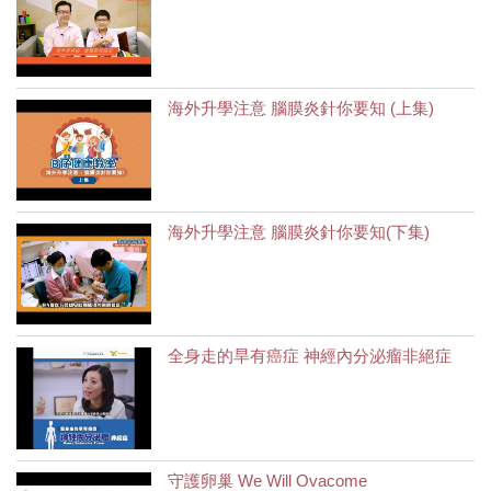
海外升學注意 腦膜炎針你要知 (上集)
海外升學注意 腦膜炎針你要知(下集)
全身走的旱有癌症 神經內分泌瘤非絕症
守護卵巢 We Will Ovacome