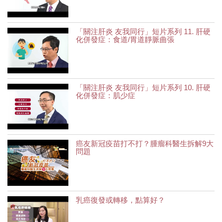
「關注肝炎 友我同行」短片系列 11. 肝硬
化併發症：食道/胃道靜脈曲張
「關注肝炎 友我同行」短片系列 10. 肝硬
化併發症：肌少症
癌友新冠疫苗打不打？腫瘤科醫生拆解9大
問題
乳癌復發或轉移，點算好？