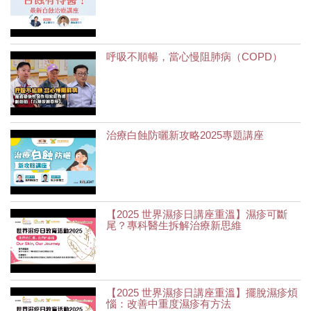
呼吸不順暢，當心慢阻肺病（COPD）
治療白蝕防曬新攻略2025專題講座
【2025 世界濕疹日講座重溫】濕疹可斷
尾？專科醫生拆解治療新思維
【2025 世界濕疹日講座重溫】擺脫濕疹煩
惱：改善中重度濕疹有方法