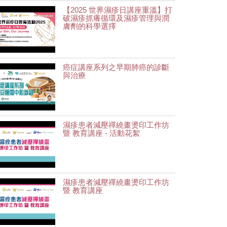
【2025 世界濕疹日講座重溫】打
破濕疹抓癢循環及濕疹管理與潤
膚劑的科學選擇
癌症講座系列之早期肺癌的診斷
與治療
濕疹患者減壓禪繞畫燙印工作坊
暨 教育講座 - 活動花絮
濕疹患者減壓禪繞畫燙印工作坊
暨 教育講座