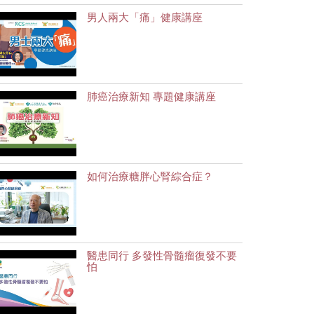
男人兩大「痛」健康講座
肺癌治療新知 專題健康講座
如何治療糖胖心腎綜合症？
醫患同行 多發性骨髓瘤復發不要
怕