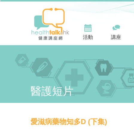
活動
講座
醫護短片
愛滋病藥物知多D (下集)