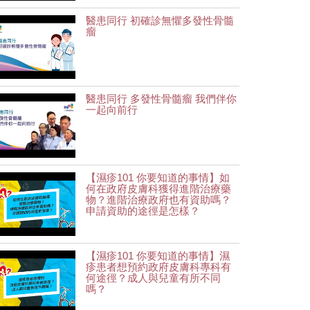
醫患同行 初確診無懼多發性骨髓
瘤
醫患同行 多發性骨髓瘤 我們伴你
一起向前行
【濕疹101 你要知道的事情】如
何在政府皮膚科獲得進階治療藥
物？進階治療政府也有資助嗎？
申請資助的途徑是怎樣？
【濕疹101 你要知道的事情】濕
疹患者想預約政府皮膚科專科有
何途徑？成人與兒童有所不同
嗎？