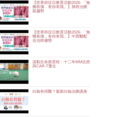
【世界癌症日教育活動2026- 「無
獨有偶．有你有我」】肺癌治療
新趨勢
【世界癌症日教育活動2026- 「無
獨有偶．有你有我」】中西醫配
合治癌優勢
滾動生命新里程：十二年MM抗癌
與CAR-T重生
白蝕有得醫？最新白蝕治療講座