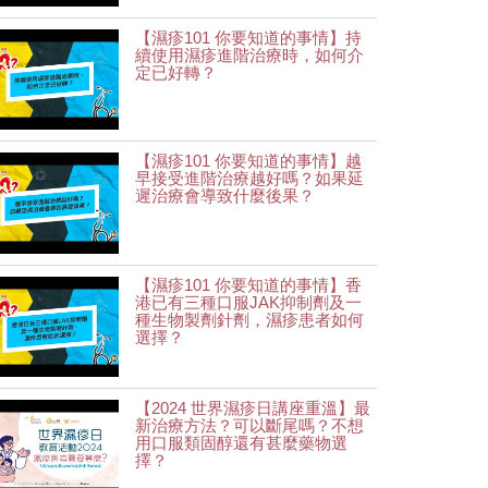
【濕疹101 你要知道的事情】持
續使用濕疹進階治療時，如何介
定已好轉？
【濕疹101 你要知道的事情】越
早接受進階治療越好嗎？如果延
遲治療會導致什麼後果？
【濕疹101 你要知道的事情】香
港已有三種口服JAK抑制劑及一
種生物製劑針劑，濕疹患者如何
選擇？
【2024 世界濕疹日講座重溫】最
新治療方法？可以斷尾嗎？不想
用口服類固醇還有甚麼藥物選
擇？