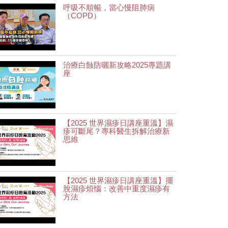
呼吸不順暢，當心慢阻肺病
（COPD）
治療白蝕防曬新攻略2025專題講
座
【2025 世界濕疹日講座重溫】濕
疹可斷尾？專科醫生拆解治療新
思維
【2025 世界濕疹日講座重溫】擺
脫濕疹煩惱：改善中重度濕疹有
方法