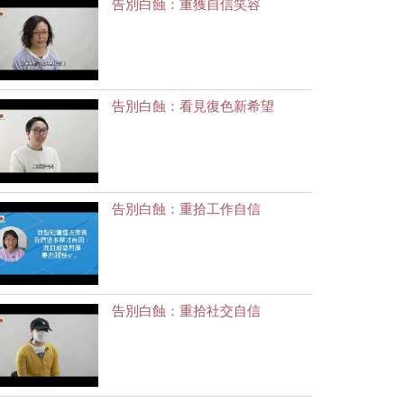
告別白蝕：重獲自信笑容
告別白蝕：看見復色新希望
告別白蝕：重拾工作自信
告別白蝕：重拾社交自信