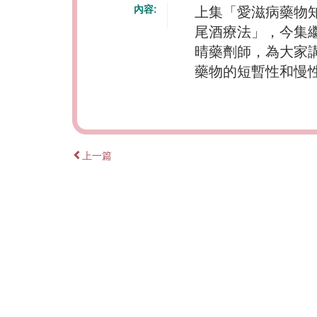
內容:
上集「愛滋病藥物
尾酒療法」，今集
晴藥劑師，為大家
藥物的短暫性和慢
上一篇