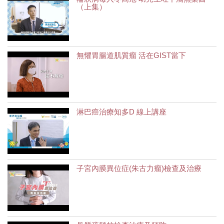
（上集）
無懼胃腸道肌質瘤 活在GIST當下
淋巴癌治療知多D 線上講座
子宮內膜異位症(朱古力瘤)檢查及治療