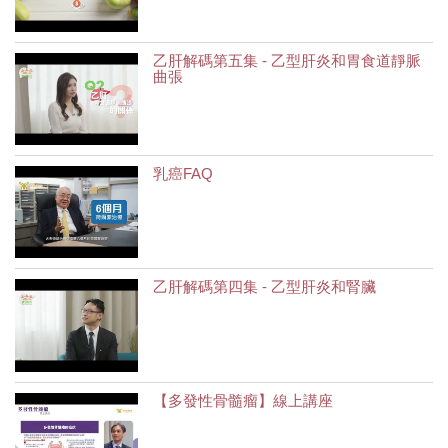
乙肝解碼第五集 - 乙型肝炎和胃食道靜脈
曲張
乳癌FAQ
乙肝解碼第四集 - 乙型肝炎和腎臟
【多發性骨髓瘤】線上講座