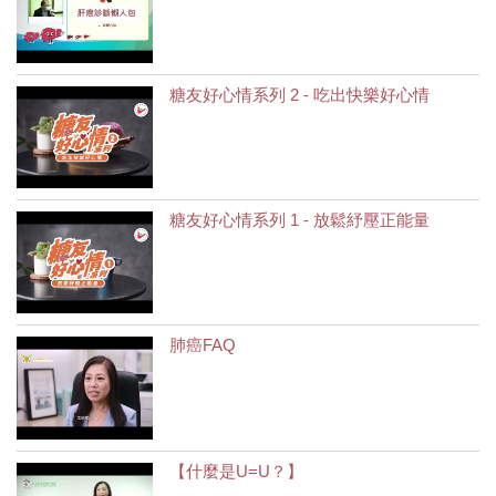
糖友好心情系列 2 - 吃出快樂好心情
糖友好心情系列 1 - 放鬆紓壓正能量
肺癌FAQ
【什麼是U=U？】