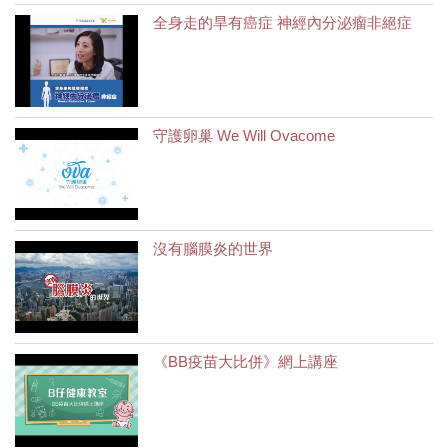
全身走的旱有癌症 神經內分泌瘤非絕症
守護卵巢 We Will Ovacome
沒有腦膜炎的世界
《BB疫苗大比併》網上講座