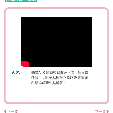
內容:
聽講ALK 肺癌容易擴散上腦，如果真
係發生，咁要點醫呀？睇吓臨床腫瘤
科蔡添成醫生點解答！
上一篇
下一篇