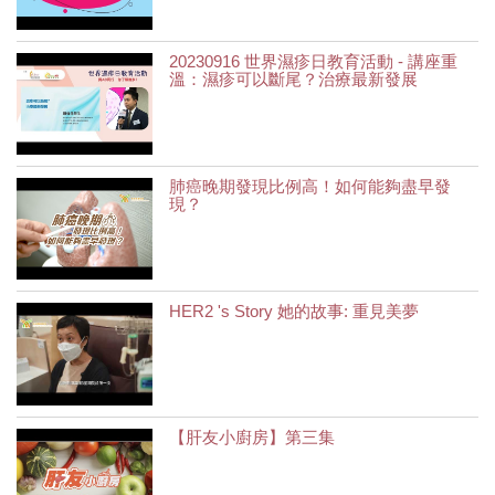
20230916 世界濕疹日教育活動 - 講座重
溫：濕疹可以斷尾？治療最新發展
肺癌晚期發現比例高！如何能夠盡早發
現？
HER2 's Story 她的故事: 重見美夢
【肝友小廚房】第三集