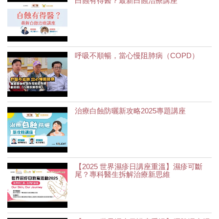
白蝕有得醫？最新白蝕治療講座
呼吸不順暢，當心慢阻肺病（COPD）
治療白蝕防曬新攻略2025專題講座
【2025 世界濕疹日講座重溫】濕疹可斷
尾？專科醫生拆解治療新思維