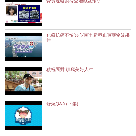
骨質疏鬆的檢查治療及預防
化療抗癌不怕噁心嘔吐 新型止嘔藥物效果
佳
積極面對 續寫美好人生
發燒Q&A (下集)