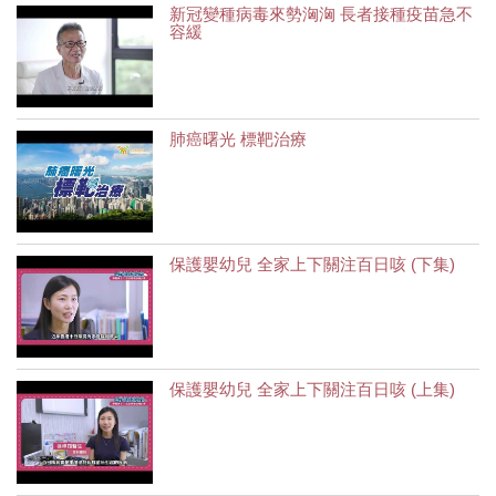
新冠變種病毒來勢洶洶 長者接種疫苗急不
容緩
肺癌曙光 標靶治療
保護嬰幼兒 全家上下關注百日咳 (下集)
保護嬰幼兒 全家上下關注百日咳 (上集)