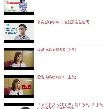
老友記睇數字 打破新冠疫苗迷思
愛滋病藥物知多D (下集)
愛滋病藥物知多D (上集)
「關注肝炎 友我同行」短片系列 12. 肝硬
化併發症：肝性腦病變