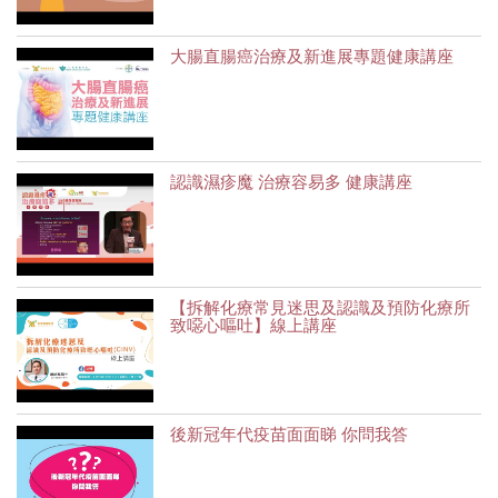
大腸直腸癌治療及新進展專題健康講座
認識濕疹魔 治療容易多 健康講座
【拆解化療常見迷思及認識及預防化療所
致噁心嘔吐】線上講座
後新冠年代疫苗面面睇 你問我答