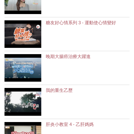
糖友好心情系列 3 - 運動使心情變好
晚期大腸癌治療大躍進
我的重生乙歷
肝炎小教室 4 - 乙肝媽媽