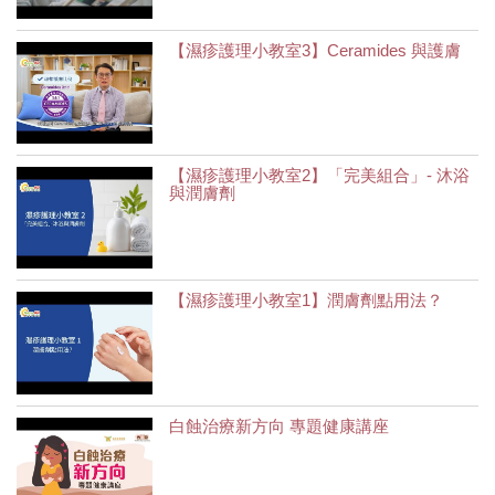
【濕疹護理小教室3】Ceramides 與護膚
【濕疹護理小教室2】「完美組合」- 沐浴
與潤膚劑
【濕疹護理小教室1】潤膚劑點用法？
白蝕治療新方向 專題健康講座