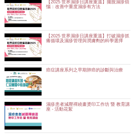
【2025 世界濕疹日講座重溫】擺脫濕疹煩
惱：改善中重度濕疹有方法
【2025 世界濕疹日講座重溫】打破濕疹抓
癢循環及濕疹管理與潤膚劑的科學選擇
癌症講座系列之早期肺癌的診斷與治療
濕疹患者減壓禪繞畫燙印工作坊 暨 教育講
座 - 活動花絮