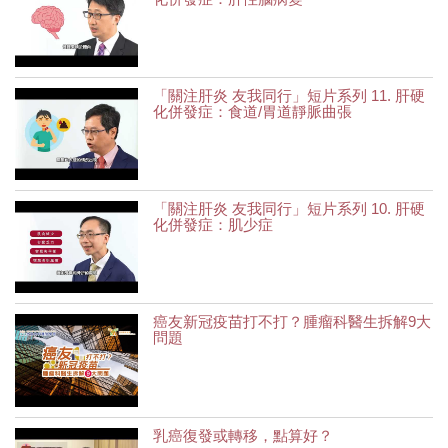
「關注肝炎 友我同行」短片系列 11. 肝硬
化併發症：食道/胃道靜脈曲張
「關注肝炎 友我同行」短片系列 10. 肝硬
化併發症：肌少症
癌友新冠疫苗打不打？腫瘤科醫生拆解9大
問題
乳癌復發或轉移，點算好？