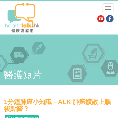
Toggl
naviga
醫護短片
1分鐘肺癌小知識－ALK 肺癌擴散上腦
後點醫？
Share via Whatsapp