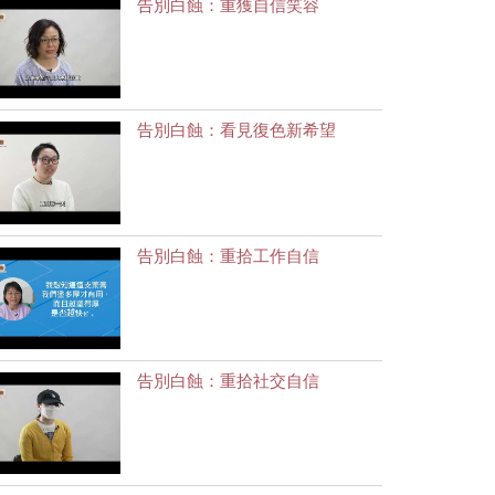
告別白蝕：重獲自信笑容
告別白蝕：看見復色新希望
告別白蝕：重拾工作自信
告別白蝕：重拾社交自信