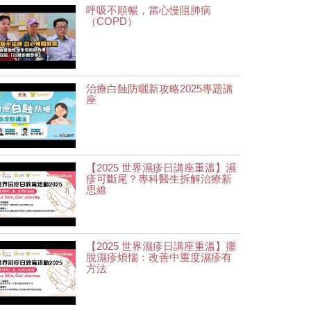
呼吸不順暢，當心慢阻肺病
（COPD）
治療白蝕防曬新攻略2025專題講
座
【2025 世界濕疹日講座重溫】濕
疹可斷尾？專科醫生拆解治療新
思維
【2025 世界濕疹日講座重溫】擺
脫濕疹煩惱：改善中重度濕疹有
方法