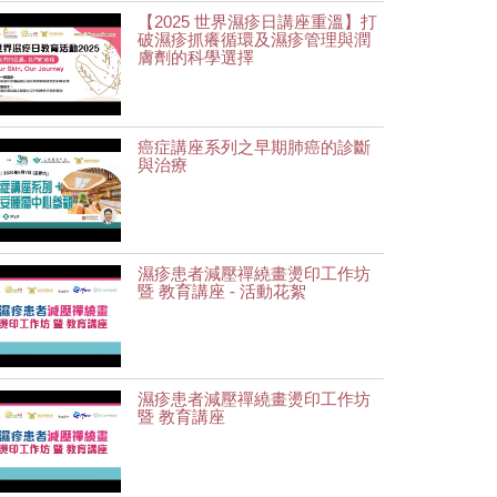
【2025 世界濕疹日講座重溫】打
破濕疹抓癢循環及濕疹管理與潤
膚劑的科學選擇
癌症講座系列之早期肺癌的診斷
與治療
濕疹患者減壓禪繞畫燙印工作坊
暨 教育講座 - 活動花絮
濕疹患者減壓禪繞畫燙印工作坊
暨 教育講座