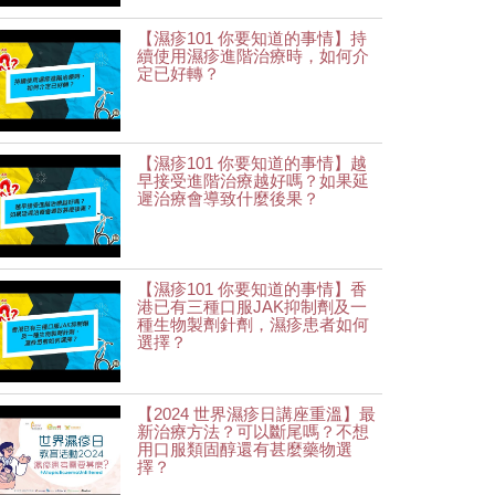
【濕疹101 你要知道的事情】持
續使用濕疹進階治療時，如何介
定已好轉？
【濕疹101 你要知道的事情】越
早接受進階治療越好嗎？如果延
遲治療會導致什麼後果？
【濕疹101 你要知道的事情】香
港已有三種口服JAK抑制劑及一
種生物製劑針劑，濕疹患者如何
選擇？
【2024 世界濕疹日講座重溫】最
新治療方法？可以斷尾嗎？不想
用口服類固醇還有甚麼藥物選
擇？