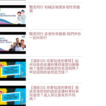
醫患同行 初確診無懼多發性骨髓
瘤
醫患同行 多發性骨髓瘤 我們伴你
一起向前行
【濕疹101 你要知道的事情】如
何在政府皮膚科獲得進階治療藥
物？進階治療政府也有資助嗎？
申請資助的途徑是怎樣？
【濕疹101 你要知道的事情】濕
疹患者想預約政府皮膚科專科有
何途徑？成人與兒童有所不同
嗎？