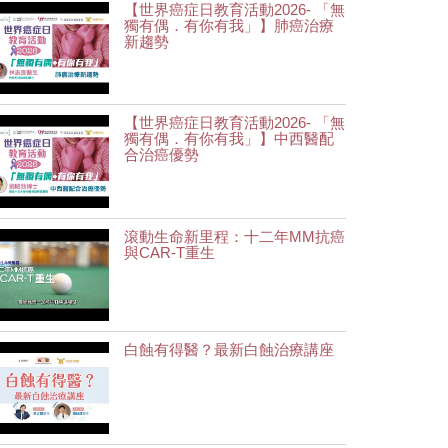
【世界癌症日教育活動2026- 「無
獨有偶．有你有我」】肺癌治療
新趨勢
【世界癌症日教育活動2026- 「無
獨有偶．有你有我」】中西醫配
合治癌優勢
滾動生命新里程：十二年MM抗癌
與CAR-T重生
白蝕有得醫？最新白蝕治療講座