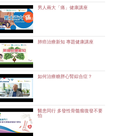
男人兩大「痛」健康講座
肺癌治療新知 專題健康講座
如何治療糖胖心腎綜合症？
醫患同行 多發性骨髓瘤復發不要
怕