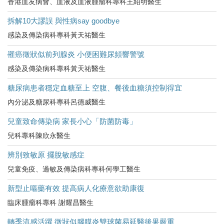
香港血友病會、血液及血液腫瘤科專科王紹明醫生
拆解10大謬誤 與性病say goodbye
感染及傳染病科專科黃天祐醫生
罹癌徵狀似前列腺炎 小便困難尿頻響警號
感染及傳染病科專科黃天祐醫生
糖尿病患者穩定血糖至上 空腹、餐後血糖須控制得宜
內分泌及糖尿科專科呂德威醫生
兒童致命傳染病 家長小心「防菌防毒」
兒科專科陳欣永醫生
辨別致敏原 擺脫敏感症
兒童免疫、過敏及傳染病科專科何學工醫生
新型止嘔藥有效 提高病人化療意欲助康復
臨床腫瘤科專科 謝耀昌醫生
轉季流感活躍 徵狀似腦膜炎雙球菌易延醫後果嚴重