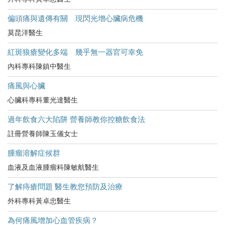
偏頭痛與遺傳有關 現閃光增心臟病危機
莫昆洋醫生
紅斑狼瘡變化多端 幾乎無一器官可幸免
內科專科陳鎮中醫生
痛風與心臟
心臟科專科董光達醫生
過年飲食六大陷阱 營養師教你控糖飲食法
註冊營養師陳玉儀女士
腫瘤溶解症候群
血液及血液腫瘤科陳敏航醫生
了解痔瘡問題 醫生教您預防及治療
外科專科黃卓忠醫生
為何痛風增加心血管疾病？