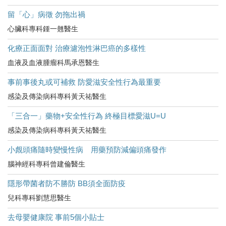
留「心」病徵 勿拖出禍
心臟科專科鍾一翹醫生
化療正面面對 治療濾泡性淋巴癌的多樣性
血液及血液腫瘤科馬承恩醫生
事前事後丸或可補救 防愛滋安全性行為最重要
感染及傳染病科專科黃天祐醫生
「三合一」藥物+安全性行為 終極目標愛滋U=U
感染及傳染病科專科黃天祐醫生
小覤頭痛隨時變慢性病 用藥預防減偏頭痛發作
腦神經科專科曾建倫醫生
隱形帶菌者防不勝防 BB須全面防疫
兒科專科劉慧思醫生
去母嬰健康院 事前5個小貼士