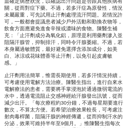
血確定病歷狀況，以確認出汗問題是否跟其他疾病有
關，從而對症下藥。不過，若多汗症為原發性，情況
未屬嚴重，可先試用止汗劑處理流汗問題。若情況許
可，一般都會提議患者減少戶外活動和勤換衣物等，
飲食方面應避免進食辛辣或濃味的食物。陳醫生補
充：「止汗劑成分為氧化鋁，原理是利用藥劑滲入並
阻隔汗腺管，抑制排汗，同時令汗腺萎縮。不過，若
本身屬過敏體質，最好避免選擇含添加成分，如美
白、冰涼或花味體香等止汗劑，以免引起皮膚敏
感。」
止汗劑用法簡單，惟需長期使用，若多汗情況持續，
可考慮使用電解方法治療。陳醫生指出，進行自來水
電解療法的患者，需要將手掌浸泡於通過微弱電流的
水中，透過電流阻止交感神經給汗腺發出訊號，從而
減少出汗。「每次療程約30分鐘，不過每星期要進行
數次，不算太方便。若希望治療效果較長，可考慮注
射肉毒桿菌，阻隔汗腺的神經傳遞，從而抑制汗水的
分泌，效果可維持半年至9個月。」惟陳醫生指每次