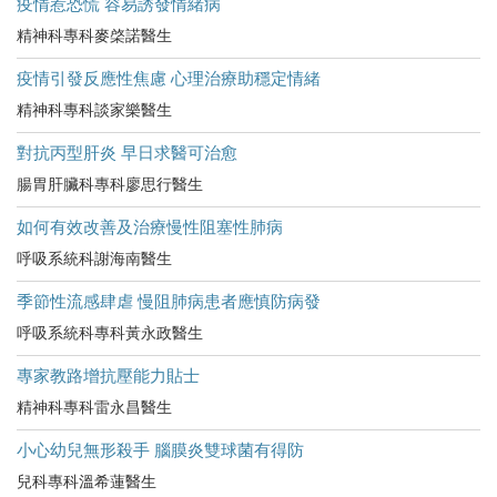
疫情惹恐慌 容易誘發情緒病
精神科專科麥棨諾醫生
疫情引發反應性焦慮 心理治療助穩定情緒
精神科專科談家樂醫生
對抗丙型肝炎 早日求醫可治愈
腸胃肝臟科專科廖思行醫生
如何有效改善及治療慢性阻塞性肺病
呼吸系統科謝海南醫生
季節性流感肆虐 慢阻肺病患者應慎防病發
呼吸系統科專科黃永政醫生
專家教路增抗壓能力貼士
精神科專科雷永昌醫生
小心幼兒無形殺手 腦膜炎雙球菌有得防
兒科專科溫希蓮醫生