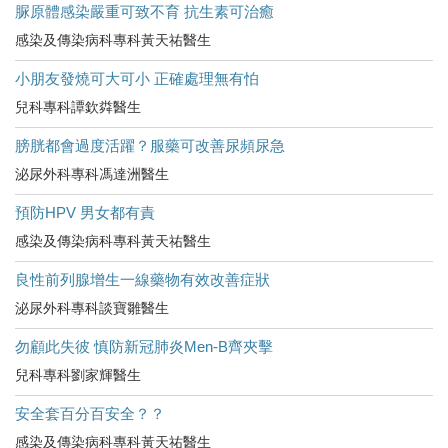
脲原體感染嚴重可致不育 抗生素可治癒
感染及傳染病科專科黃天祐醫生
小朋友發燒可大可小 正確處理無有怕
兒科專科譚欽粦醫生
膀胱都會過度活躍？服藥可改善尿頻尿急
泌尿外科專科馮達洲醫生
預防HPV 男女都有責
感染及傳染病科專科黃天祐醫生
良性前列腺增生一線藥物有效改善症狀
泌尿外科專科談寶雛醫生
勿顧此失彼 慎防新冠肺炎Men-B齊夾擊
兒科專科劉家輝醫生
安全套百分百安全？？
感染及傳染病科專科黃天祐醫生