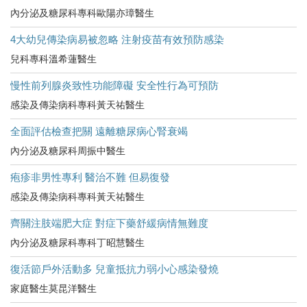
內分泌及糖尿科專科歐陽亦璋醫生
4大幼兒傳染病易被忽略 注射疫苗有效預防感染
兒科專科溫希蓮醫生
慢性前列腺炎致性功能障礙 安全性行為可預防
感染及傳染病科專科黃天祐醫生
全面評估檢查把關 遠離糖尿病心腎衰竭
內分泌及糖尿科周振中醫生
疱疹非男性專利 醫治不難 但易復發
感染及傳染病科專科黃天祐醫生
齊關注肢端肥大症 對症下藥舒緩病情無難度
內分泌及糖尿科專科丁昭慧醫生
復活節戶外活動多 兒童抵抗力弱小心感染發燒
家庭醫生莫昆洋醫生