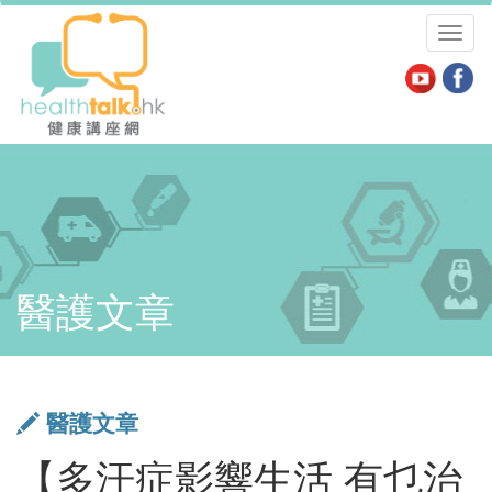
Toggl
naviga
醫護文章
醫護文章
【多汗症影響生活 有乜治