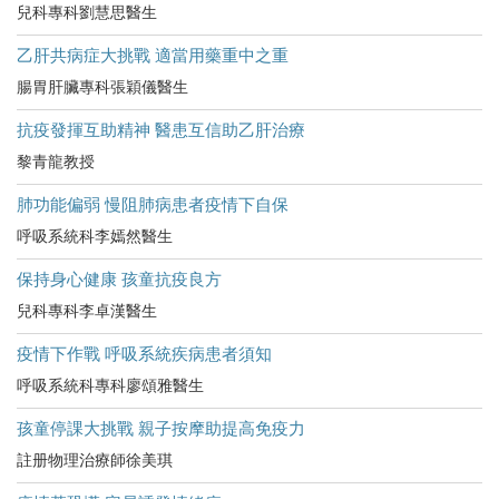
兒科專科劉慧思醫生
乙肝共病症大挑戰 適當用藥重中之重
腸胃肝臟專科張穎儀醫生
抗疫發揮互助精神 醫患互信助乙肝治療
黎青龍教授
肺功能偏弱 慢阻肺病患者疫情下自保
呼吸系統科李嫣然醫生
保持身心健康 孩童抗疫良方
兒科專科李卓漢醫生
疫情下作戰 呼吸系統疾病患者須知
呼吸系統科專科廖頌雅醫生
孩童停課大挑戰 親子按摩助提高免疫力
註册物理治療師徐美琪