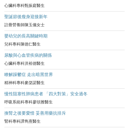
心臟科專科甄振庭醫生
聖誕節後瘦身迎接新年
註冊營養師陳玉儀女士
嬰幼兒的長高關鍵時期
兒科專科陳德仁醫生
尿酸與心血管疾病的關係
心臟科專科洪裕德醫生
瞭解躁鬱症 走出暗黑世界
精神科專科麥棨諾醫生
慢性阻塞性肺病患者 「四大對策」安全過冬
呼吸系統科專科廖頌雅醫生
換腎之後要愛惜 妥善用藥抗排斥
腎科專科譚雋熹醫生