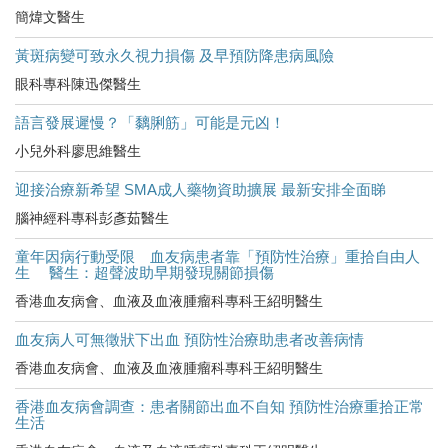
簡煒文醫生
黃斑病變可致永久視力損傷 及早預防降患病風險
眼科專科陳迅傑醫生
語言發展遲慢？「黐脷筋」可能是元凶！
小兒外科廖思維醫生
迎接治療新希望 SMA成人藥物資助擴展 最新安排全面睇
腦神經科專科彭彥茹醫生
童年因病行動受限 血友病患者靠「預防性治療」重拾自由人
生 醫生：超聲波助早期發現關節損傷
香港血友病會、血液及血液腫瘤科專科王紹明醫生
血友病人可無徵狀下出血 預防性治療助患者改善病情
香港血友病會、血液及血液腫瘤科專科王紹明醫生
香港血友病會調查：患者關節出血不自知 預防性治療重拾正常
生活