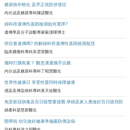
糖尿病年輕化 及早正視防併發症
內分泌及糖尿專科陳諾醫生
婦科癌遺傳性基因檢測如何選擇?
遺傳學及分子診斷專家蘇漢暉博士
癌症會遺傳嗎? 拆解婦科癌遺傳性基因檢測疑惑
臨床腫瘤科專科吳雲英醫生
幾時打胰島素？ 醫患溝通攜手抗糖
内分泌及糖尿科專科丁昭慧醫生
世界性健康日 享受性愛同時保障健康
感染及傳染病科專科黃天祐醫生
免受新冠病毒及百日咳雙重侵襲 孕婦及家人應做好百日咳預防
婦產科梁慧新醫生
開學啦 幼兒做好健康準備嚴防傳染病
兒科專科洪之韻醫生