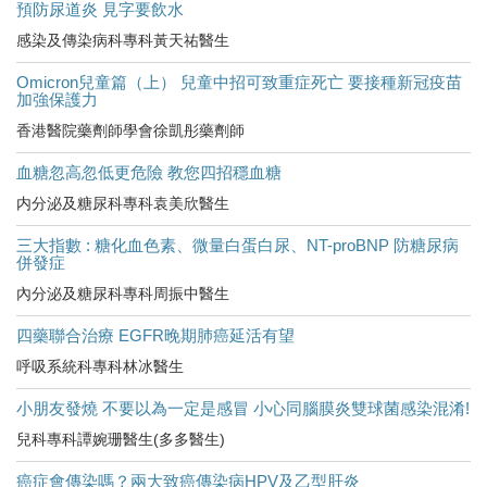
預防尿道炎 見字要飲水
感染及傳染病科專科黃天祐醫生
Omicron兒童篇（上） 兒童中招可致重症死亡 要接種新冠疫苗
加強保護力
香港醫院藥劑師學會徐凱彤藥劑師
血糖忽高忽低更危險 教您四招穩血糖
内分泌及糖尿科專科袁美欣醫生
三大指數 : 糖化血色素、微量白蛋白尿、NT-proBNP 防糖尿病
併發症
內分泌及糖尿科專科周振中醫生
四藥聯合治療 EGFR晚期肺癌延活有望
呼吸系統科專科林冰醫生
小朋友發燒 不要以為一定是感冒 小心同腦膜炎雙球菌感染混淆!
兒科專科譚婉珊醫生(多多醫生)
癌症會傳染嗎？兩大致癌傳染病HPV及乙型肝炎