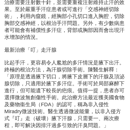
治療需要注射數十針，並需要重複注射維持止汗的效
果。至於嚴重手汗症患者或可進行「交感神經切除
術」，利用內窺鏡，經胸部小孔切口進入胸腔，切除
胸部交感神經，以根治手汗問題。另外，有少數病患
者可能會有補償性多汗症，背部或胸部因而會出現汗
水增加的情況。
最新治療「叮」走汗腺
比起手汗，更容易令人尷尬的多汗情況是腋下出汗。
終極的根治方法，為汗腺切除手術。陳醫生解釋：
「原理是透過腋下切口，將腋下皮層下的汗腺及頂泌
腺切除，只適用於腋下多汗症。手術可於局部麻醉下
進行，但可能遺下較長的疤痕。值得一提，患者亦可
選擇微波無創傷性手術。此治療方法最近獲美國食物
及藥物衞生局（FDA）的認可，稱為非入侵性
Miradry微波技術。醫生透過微波能量，以非入侵方
式『叮』走（破壞）腋下汗腺，只需要一、兩次療
程，即可解決因排汗過多引致的汗臭問題。」