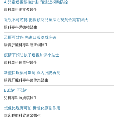
AI兒童近視預檢計劃 預測近視助防控
眼科專科湯文傑醫生
近視不可逆轉 把握預防兒童深近視黃金期有辦法
眼科專科譚德祐醫生
乙肝可致癌 先進口服藥成突破
腸胃肝臟科專科陸正綱醫生
疫情下預防孩子近視加深小貼士
眼科專科鍾震宇醫生
新型口服藥可斷尾 與丙肝說再見
腸胃肝臟科專科蔡偉樂醫生
BB該打不該打
兒科專科羅婉琪醫生
想像比現實可怕 毋懼化療副作用
臨床腫瘤科梁廣泉醫生