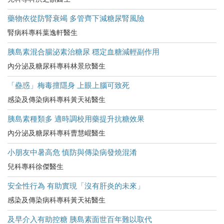
藥物依從防腎衰竭 多管齊下減糖尿腎風險
腎病科專科葉逸軒醫生
胰島素混合腸泌素治糖尿 穩定血糖減輕副作用
內分泌及糖尿科專科林景欣醫生
「蠱惑」梅毒擅隱身 上眼上腦可致死
感染及傳染病科專科黃天祐醫生
胰島素種類多 適時調校用藥提升抗糖效果
內分泌及糖尿科專科曹慧崐醫生
小朋友中暑高危​ 慎防與傳染病發燒混淆
兒科專科徐傑醫生
安全性行為 有助實現「沒有肝炎的未來」
感染及傳染病科專科黃天祐醫生
及早介入有助控糖 胰島素面世百年難以取代