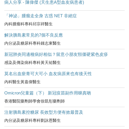
病人分享 - 陳偉傑 (天生患A型血友病患者)
「神泌」腫瘤走全身 古惑 NET 非絕症
內科腫瘤科專科邱宗祥醫生
解決胰島素常見的7個不良反應
内分泌及糖尿科專科鍾志東醫生
新冠肺炎同邊種病好相似？留意小朋友頸僵硬紫色皮疹
感染及傳染病科專科黃天祐醫生
莫名出血瘀青可大可小 血友病原來也有後天性
內科醫生黃嘉偉醫生
Omicron兒童篇（下） 新冠疫苗副作用睇真啲
香港醫院藥劑師學會徐凱彤藥劑師
注射胰島素控糖尿 長效型方便有效最普及
內分泌及糖尿科專科劉詠恩醫生