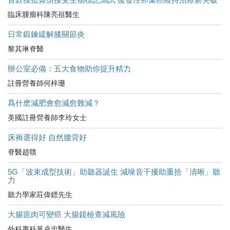
臨床腫瘤科陳亮祖醫生
日常鍛鍊緩解膝關節炎
黎其琳脊醫
辦公室必備：五大食物助你提升精力
註冊營養師何梓珊
爲什麽減肥會愈減愈難減？
美國註冊營養師李玲女士
床褥選得好 自然腰背好
脊醫趙贛
5G「波束成型技術」助聽器誕生 減噪音干擾助重拾「清晰」聽
力
聽力學家莊偉鏢先生
大腸瘜肉可變癌 大腸鏡檢查減風險
外科專科黃卓忠醫生