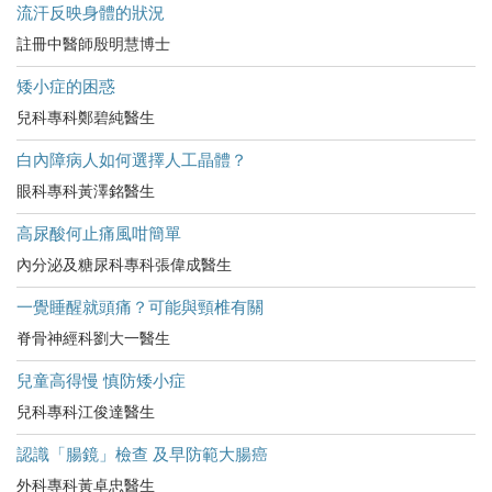
流汗反映身體的狀況
註冊中醫師殷明慧博士
矮小症的困惑
兒科專科鄭碧純醫生
白內障病人如何選擇人工晶體？
眼科專科黃澤銘醫生
高尿酸何止痛風咁簡單
內分泌及糖尿科專科張偉成醫生
一覺睡醒就頭痛？可能與頸椎有關
脊骨神經科劉大一醫生
兒童高得慢 慎防矮小症
兒科專科江俊達醫生
認識「腸鏡」檢查 及早防範大腸癌
外科專科黃卓忠醫生