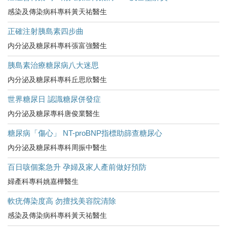
感染及傳染病科專科黃天祐醫生
正確注射胰島素四步曲
内分泌及糖尿科專科張富強醫生
胰島素治療糖尿病八大迷思
内分泌及糖尿科專科丘思欣醫生
世界糖尿日 認識糖尿併發症
內分泌及糖尿專科唐俊業醫生
糖尿病「傷心」 NT-proBNP指標助篩查糖尿心
內分泌及糖尿科專科周振中醫生
百日咳個案急升 孕婦及家人產前做好預防
婦產科專科姚嘉樺醫生
軟疣傳染度高 勿擅找美容院清除
感染及傳染病科專科黃天祐醫生