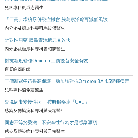
兒科專科劉成志醫生
「三高」增糖尿併發症機會 胰島素治療可減低風險
內分泌及糖尿科專科馬焌傑醫生
針對性用藥 胰島素治糖尿見效快
內分泌及糖尿科專科曾昭志醫生
對抗新冠變種Omicron 二價疫苗安全有效
唐展峰藥劑師
二價新冠疫苗提高保護 助加強對抗Omicron BA.4/5變種病毒
兒科專科溫希蓮醫生
愛滋病漸變慢性病 按時服藥達「U=U」
感染及傳染病科專科黃天祐醫生
同志不等於愛滋，不安全性行為才是感染源頭
感染及傳染病科專科黃天祐醫生