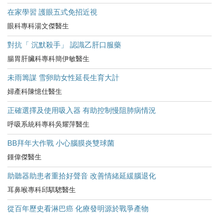
在家學習 護眼五式免招近視
眼科專科湯文傑醫生
對抗「 沉默殺手」 認識乙肝口服藥
腸胃肝臟科專科簡伊敏醫生
未雨籌謀 雪卵助女性延長生育大計
婦產科陳憶仕醫生
正確選擇及使用吸入器 有助控制慢阻肺病情況
呼吸系統科專科吳耀萍醫生
BB拜年大作戰 小心腦膜炎雙球菌
鍾偉傑醫生
助聽器助患者重拾好聲音 改善情緒延緩腦退化
耳鼻喉專科邱騏驄醫生
從百年歷史看淋巴癌 化療發明源於戰爭產物