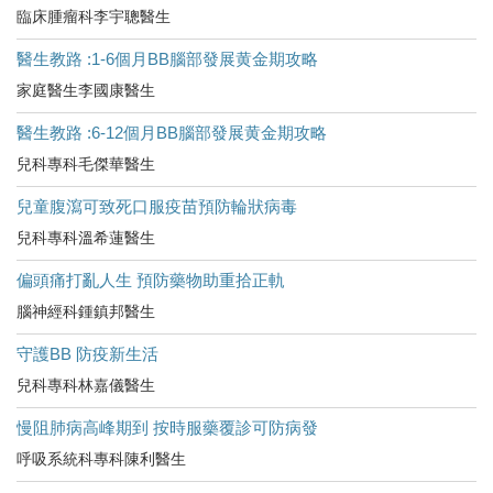
臨床腫瘤科李宇聰醫生
醫生教路 :1-6個月BB腦部發展黄金期攻略
家庭醫生李國康醫生
醫生教路 :6-12個月BB腦部發展黄金期攻略
兒科專科毛傑華醫生
兒童腹瀉可致死口服疫苗預防輪狀病毒
兒科專科溫希蓮醫生
偏頭痛打亂人生 預防藥物助重拾正軌
腦神經科鍾鎮邦醫生
守護BB 防疫新生活
兒科專科林嘉儀醫生
慢阻肺病高峰期到 按時服藥覆診可防病發
呼吸系統科專科陳利醫生