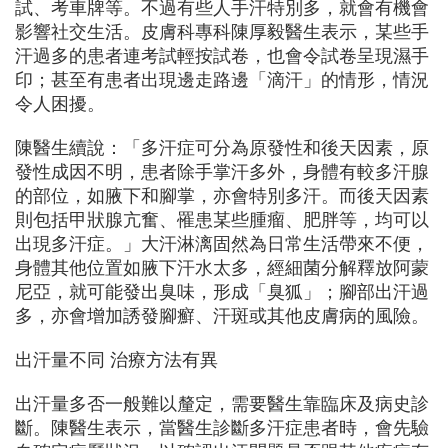
試、考車牌等。不過有些人手汗特別多，就會有機會
影響社交生活。皮膚科專科陳厚毅醫生表示，某些手
汗過多的患者連考試輕按試卷，也會令試卷呈現濕手
印；甚至有患者出現邊走路邊「滴汗」的情形，情況
令人困擾。
陳醫生續說：「多汗症可分為原發性和後天因素，原
發性成因不明，患者除手掌汗多外，身體有較多汗腺
的部位，如腋下和腳掌，亦會特別多汗。而後天因素
則包括甲狀腺亢奮、罹患某些腫瘤、肥胖等，均可以
出現多汗症。」大汗淋漓固然為日常生活帶來不便，
身體其他位置如腋下汗水太多，經細菌分解釋放阿蒙
尼亞，就可能發出臭味，形成「臭狐」；腳部出汗過
多，亦會增加誘發腳癬、汗斑或其他皮膚病的風險。
出汗量不同 治療方法有異
出汗量多否一般難以釐定，需要醫生靠臨床及病史診
斷。陳醫生表示，當醫生診斷多汗症患者時，會先驗