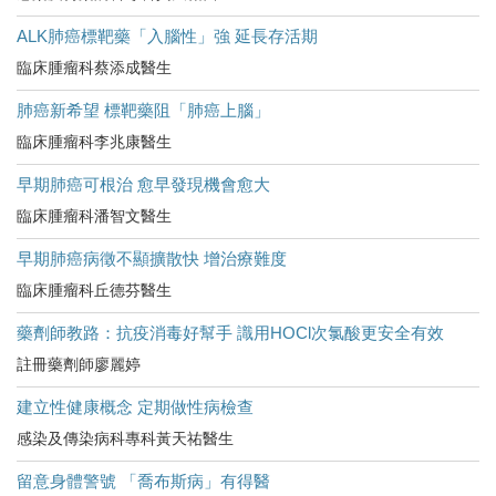
ALK肺癌標靶藥「入腦性」強 延長存活期
臨床腫瘤科蔡添成醫生
肺癌新希望 標靶藥阻「肺癌上腦」
臨床腫瘤科李兆康醫生
早期肺癌可根治 愈早發現機會愈大
臨床腫瘤科潘智文醫生
早期肺癌病徵不顯擴散快 增治療難度
臨床腫瘤科丘德芬醫生
藥劑師教路：抗疫消毒好幫手 識用HOCl次氯酸更安全有效
註冊藥劑師廖麗婷
建立性健康概念 定期做性病檢查
感染及傳染病科專科黃天祐醫生
留意身體警號 「喬布斯病」有得醫