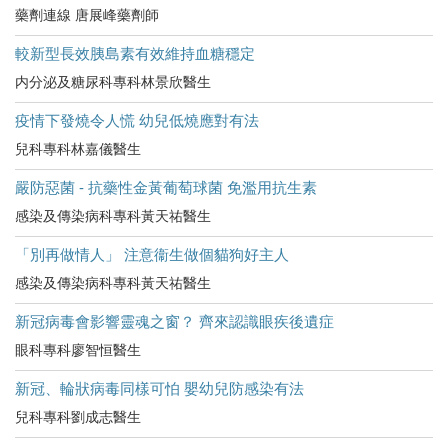
藥劑連線 唐展峰藥劑師
較新型長效胰島素有效維持血糖穩定
内分泌及糖尿科專科林景欣醫生
疫情下發燒令人慌 幼兒低燒應對有法
兒科專科林嘉儀醫生
嚴防惡菌 - 抗藥性金黃葡萄球菌 免濫用抗生素
感染及傳染病科專科黃天祐醫生
「別再做情人」 注意衞生做個貓狗好主人
感染及傳染病科專科黃天祐醫生
新冠病毒會影響靈魂之窗？ 齊來認識眼疾後遺症
眼科專科廖智恒醫生
新冠、輪狀病毒同樣可怕 嬰幼兒防感染有法
兒科專科劉成志醫生