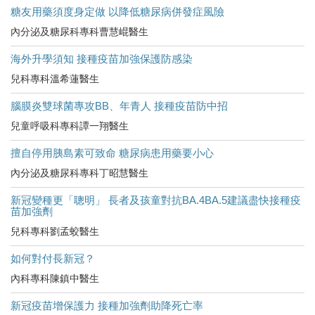
糖友用藥須度身定做 以降低糖尿病併發症風險
內分泌及糖尿科專科曹慧崐醫生
海外升學須知 接種疫苗加強保護防感染
兒科專科溫希蓮醫生
腦膜炎雙球菌專攻BB、年青人 接種疫苗防中招
兒童呼吸科專科譚一翔醫生
擅自停用胰島素可致命 糖尿病患用藥要小心
內分泌及糖尿科專科丁昭慧醫生
新冠變種更「聰明」 長者及孩童對抗BA.4BA.5建議盡快接種疫
苗加強劑
兒科專科劉孟蛟醫生
如何對付長新冠？
內科專科陳鎮中醫生
新冠疫苗增保護力 接種加強劑助降死亡率