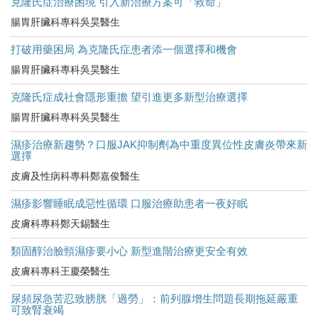
克隆氏症治療困境 引入新治療方案可「救命」
腸胃肝臟科專科吳昊醫生
打破用藥困局 為克隆氏症患者添一個選擇和機會
腸胃肝臟科專科吳昊醫生
克隆氏症成社會隱形重擔 望引進更多新型治療選擇
腸胃肝臟科專科吳昊醫生
濕疹治療新趨勢？口服JAK抑制劑為中重度異位性皮膚炎帶來新
選擇
皮膚及性病科專科鄭嘉俊醫生
濕疹影響睡眠成惡性循環 口服治療助患者一夜好眠
皮膚科專科鄭天錫醫生
類固醇治臉頸濕疹要小心 新型進階治療更安全有效
皮膚科專科王慶榮醫生
尿頻尿急苦忍致膀胱「過勞」：前列腺增生問題長期拖延嚴重
可致腎衰竭