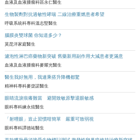
血液及血液腫瘤科區永仁醫生
生物製劑對抗過敏性哮喘 二線治療重燃患者希望
呼吸系統科專科溫志堅醫生
腦膜炎雙球菌 你知道多少？
莫昆洋家庭醫生
濾泡性淋巴癌藥物新突破 舊藥新用副作用大減患者更滿意
血液及血液腫瘤科麥耀光醫生
醫生我好無用，我連乘搭升降機都驚
精神科專科麥棨諾醫生
眼睛流淚痕癢難當 避開致敏原擊退眼敏感
眼科專科練永炫醫生
「射哩眼」豈止習慣咁簡單 嚴重可致弱視
眼科專科譚德祐醫生
首款獲批毋須接受生物標記測試 復發性卵巢癌維持治療新突破