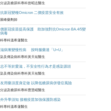
分泌及糖尿科專科曾昭志醫生
抗新冠變種Omicron 二價疫苗安全有效
展峰藥劑師
價新冠疫苗提高保護 助加強對抗Omicron BA.4/5變
種病毒
科專科溫希蓮醫生
愛滋病漸變慢性病 按時服藥達「U=U」
染及傳染病科專科黃天祐醫生
同志不等於愛滋，不安全性行為才是感染源頭
染及傳染病科專科黃天祐醫生
糖友用藥須度身定做 以降低糖尿病併發症風險
分泌及糖尿科專科曹慧崐醫生
海外升學須知 接種疫苗加強保護防感染
科專科溫希蓮醫生