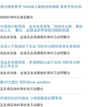
接治療新希望 SMA成人藥物資助擴展 最新安排全面
睇
神經科專科彭彥茹醫生
童年因病行動受限 血友病患者靠「預防性治療」重拾
自由人生 醫生：超聲波助早期發現關節損傷
港血友病會、血液及血液腫瘤科專科王紹明醫生
血友病人可無徵狀下出血 預防性治療助患者改善病情
港血友病會、血液及血液腫瘤科專科王紹明醫生
香港血友病會調查：患者關節出血不自知 預防性治療
重拾正常生活
港血友病會、血液及血液腫瘤科專科王紹明醫生
解10大謬誤 與性病say goodbye
染及傳染病科專科黃天祐醫生
罹癌徵狀似前列腺炎 小便困難尿頻響警號
染及傳染病科專科黃天祐醫生