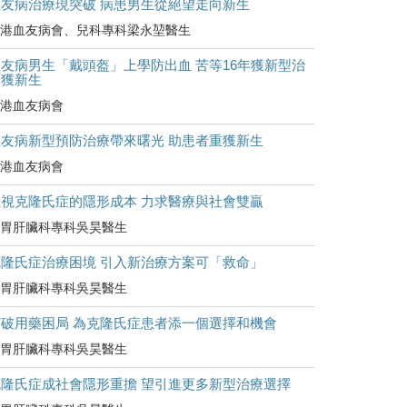
血友病治療現突破 病患男生從絕望走向新生
港血友病會、兒科專科梁永堃醫生
友病男生「戴頭盔」上學防出血 苦等16年獲新型治
療獲新生
港血友病會
血友病新型預防治療帶來曙光 助患者重獲新生
港血友病會
正視克隆氏症的隱形成本 力求醫療與社會雙贏
胃肝臟科專科吳昊醫生
克隆氏症治療困境 引入新治療方案可「救命」
胃肝臟科專科吳昊醫生
打破用藥困局 為克隆氏症患者添一個選擇和機會
胃肝臟科專科吳昊醫生
克隆氏症成社會隱形重擔 望引進更多新型治療選擇