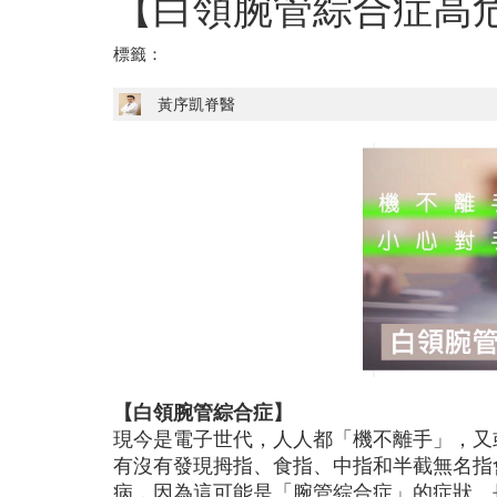
【白領腕管綜合症高
標籤：
黃序凱脊醫
【白領腕管綜合症】
現今是電子世代，人人都「機不離手」，又
有沒有發現拇指、食指、中指和半截無名指
病，因為這可能是「腕管綜合症」的症狀。