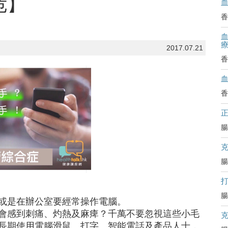
危】
香
血
2017.07.21
香
香
腸
腸
腸
或是在辦公室要經常操作電腦。
會感到刺痛、灼熱及麻痺？千萬不要忽視這些小毛
長期使用電腦滑鼠、打字、智能電話及產品人士，