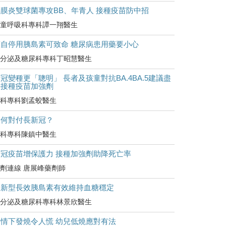
腦膜炎雙球菌專攻BB、年青人 接種疫苗防中招
童呼吸科專科譚一翔醫生
擅自停用胰島素可致命 糖尿病患用藥要小心
分泌及糖尿科專科丁昭慧醫生
冠變種更「聰明」 長者及孩童對抗BA.4BA.5建議盡
快接種疫苗加強劑
科專科劉孟蛟醫生
如何對付長新冠？
科專科陳鎮中醫生
新冠疫苗增保護力 接種加強劑助降死亡率
劑連線 唐展峰藥劑師
較新型長效胰島素有效維持血糖穩定
分泌及糖尿科專科林景欣醫生
疫情下發燒令人慌 幼兒低燒應對有法