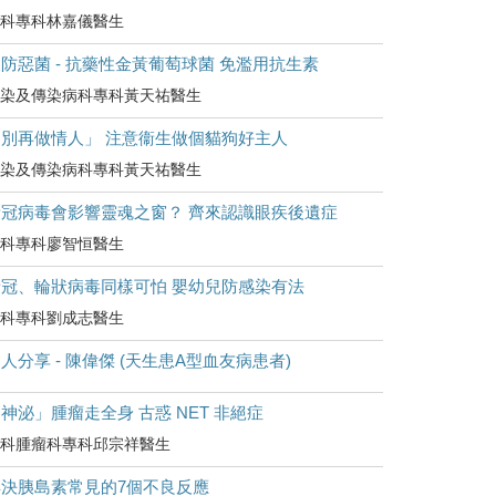
科專科林嘉儀醫生
防惡菌 - 抗藥性金黃葡萄球菌 免濫用抗生素
染及傳染病科專科黃天祐醫生
「別再做情人」 注意衞生做個貓狗好主人
染及傳染病科專科黃天祐醫生
新冠病毒會影響靈魂之窗？ 齊來認識眼疾後遺症
科專科廖智恒醫生
新冠、輪狀病毒同樣可怕 嬰幼兒防感染有法
科專科劉成志醫生
人分享 - 陳偉傑 (天生患A型血友病患者)
神泌」腫瘤走全身 古惑 NET 非絕症
科腫瘤科專科邱宗祥醫生
解決胰島素常見的7個不良反應