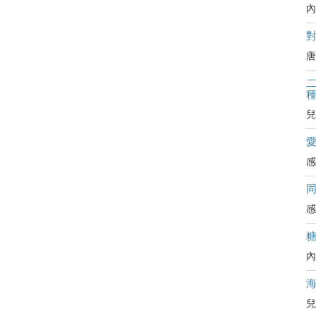
內
對
唐
二
兒
感
感
內
兒