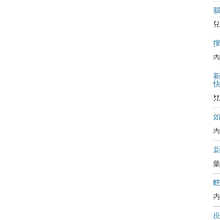
兒
內
新
兒
內
藥
内