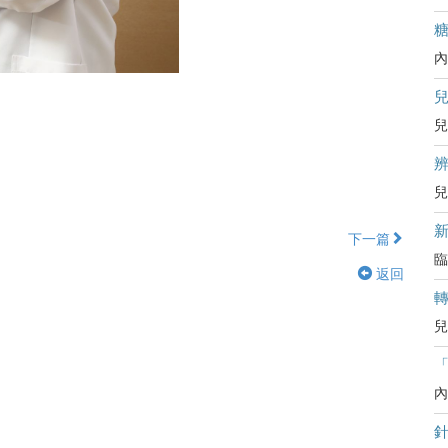
內
兒
辨
兒
下一篇
臨
返回
兒
內