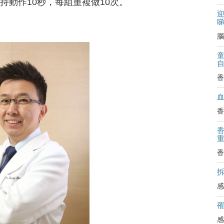
保持動作10秒，每組重複做10次。
迎
腦
香
香
香
拆
感
感