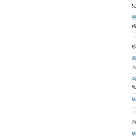
兒
嚴
感
感
眼
兒
病
「
內