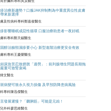
胃肝臟科專科吳昊醫生
濕疹治療新趨勢？口服JAK抑制劑為中重度異位性皮膚
炎帶來新選擇
膚及性病科專科鄭嘉俊醫生
濕疹影響睡眠成惡性循環 口服治療助患者一夜好眠
膚科專科鄭天錫醫生
類固醇治臉頸濕疹要小心 新型進階治療更安全有效
膚科專科王慶榮醫生
尿頻尿急苦忍致膀胱「過勞」：前列腺增生問題長期拖
延嚴重可致腎衰竭
煒文醫生
黃斑病變可致永久視力損傷 及早預防降患病風險
科專科陳迅傑醫生
語言發展遲慢？「黐脷筋」可能是元凶！
兒外科廖思維醫生