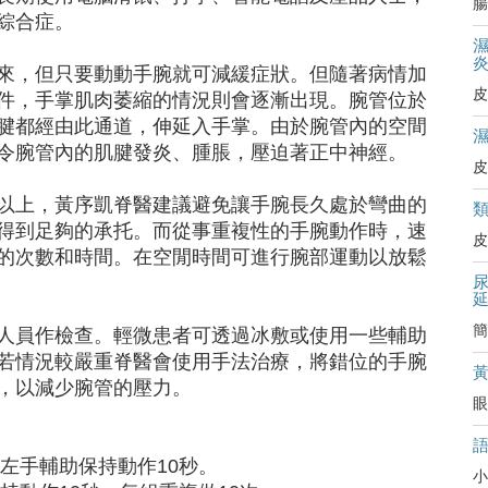
腸
綜合症。
來，但只要動動手腕就可減緩症狀。但隨著病情加
皮
件，手掌肌肉萎縮的情況則會逐漸出現。腕管位於
腱都經由此通道，伸延入手掌。由於腕管內的空間
令腕管內的肌腱發炎、腫脹，壓迫著正中神經。
皮
以上，黃序凱脊醫建議避免讓手腕長久處於彎曲的
得到足夠的承托。而從事重複性的手腕動作時，速
皮
的次數和時間。在空閒時間可進行腕部運動以放鬆
簡
人員作檢查。輕微患者可透過冰敷或使用一些輔助
若情況較嚴重脊醫會使用手法治療，將錯位的手腕
，以減少腕管的壓力。
眼
以左手輔助保持動作10秒。
小