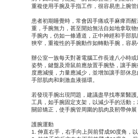
重複使用手腕及手指工作，很容易患上腕管
患者初期睡覺時，常會因手痛或手麻痺而醒
重，手腕無力，甚至開始無法自如地拿取物
手腕內，仿如一條通道，正中神經和手部肌
狹窄，重複性的手腕動作如轉動手腕，容易
辦公室一族每天對著電腦工作長達八小時或
姿勢，鍵盤及滑鼠前應放置手腕墊，讓手腕
度應減慢，力量應減少，並增加讓手部休息
手部肌肉和刺激血液循環。
若發現手腕出現問題，建議盡早找專業醫護
工具，如手腕固定支架，以減少手的活動；
關節矯正，使手腕管周圍的肌肉及靭帶伸展
護腕運動
1. 伸直右手，右手向上與前臂成90度角，