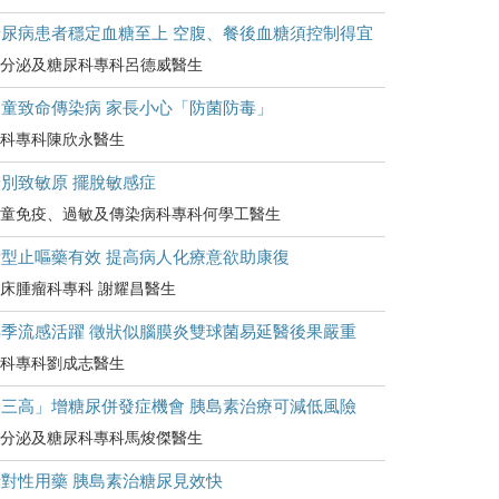
糖尿病患者穩定血糖至上 空腹、餐後血糖須控制得宜
分泌及糖尿科專科呂德威醫生
兒童致命傳染病 家長小心「防菌防毒」
科專科陳欣永醫生
別致敏原 擺脫敏感症
童免疫、過敏及傳染病科專科何學工醫生
新型止嘔藥有效 提高病人化療意欲助康復
床腫瘤科專科 謝耀昌醫生
轉季流感活躍 徵狀似腦膜炎雙球菌易延醫後果嚴重
科專科劉成志醫生
「三高」增糖尿併發症機會 胰島素治療可減低風險
分泌及糖尿科專科馬焌傑醫生
針對性用藥 胰島素治糖尿見效快