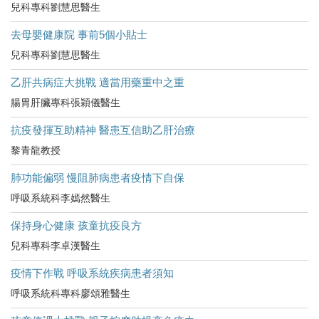
兒科專科劉慧思醫生
去母嬰健康院 事前5個小貼士
兒科專科劉慧思醫生
乙肝共病症大挑戰 適當用藥重中之重
腸胃肝臟專科張穎儀醫生
抗疫發揮互助精神 醫患互信助乙肝治療
黎青龍教授
肺功能偏弱 慢阻肺病患者疫情下自保
呼吸系統科李嫣然醫生
保持身心健康 孩童抗疫良方
兒科專科李卓漢醫生
疫情下作戰 呼吸系統疾病患者須知
呼吸系統科專科廖頌雅醫生