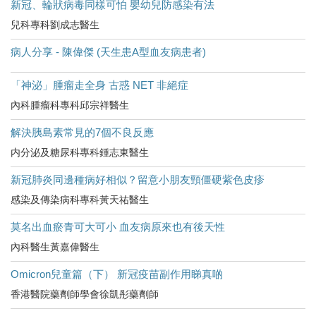
新冠、輪狀病毒同樣可怕 嬰幼兒防感染有法
兒科專科劉成志醫生
病人分享 - 陳偉傑 (天生患A型血友病患者)
「神泌」腫瘤走全身 古惑 NET 非絕症
內科腫瘤科專科邱宗祥醫生
解決胰島素常見的7個不良反應
内分泌及糖尿科專科鍾志東醫生
新冠肺炎同邊種病好相似？留意小朋友頸僵硬紫色皮疹
感染及傳染病科專科黃天祐醫生
莫名出血瘀青可大可小 血友病原來也有後天性
內科醫生黃嘉偉醫生
Omicron兒童篇（下） 新冠疫苗副作用睇真啲
香港醫院藥劑師學會徐凱彤藥劑師