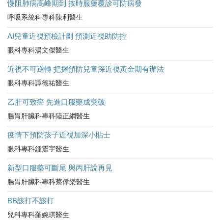
慢阻肺病高峰期到 按時服藥覆診可防病發
呼吸系統科專科陳利醫生
AI兒童近視預檢計劃 預測近視助防控
眼科專科湯文傑醫生
近視不可逆轉 把握預防兒童深近視黃金期有辦法
眼科專科譚德祐醫生
乙肝可致癌 先進口服藥成突破
腸胃肝臟科專科陸正綱醫生
疫情下預防孩子近視加深小貼士
眼科專科鍾震宇醫生
新型口服藥可斷尾 與丙肝說再見
腸胃肝臟科專科蔡偉樂醫生
BB該打不該打
兒科專科羅婉琪醫生