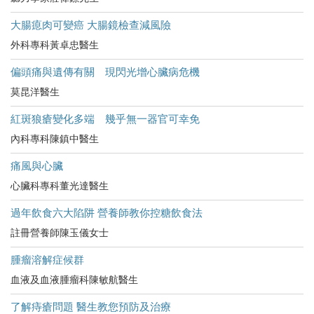
大腸瘜肉可變癌 大腸鏡檢查減風險
外科專科黃卓忠醫生
偏頭痛與遺傳有關 現閃光增心臟病危機
莫昆洋醫生
紅斑狼瘡變化多端 幾乎無一器官可幸免
內科專科陳鎮中醫生
痛風與心臟
心臟科專科董光達醫生
過年飲食六大陷阱 營養師教你控糖飲食法
註冊營養師陳玉儀女士
腫瘤溶解症候群
血液及血液腫瘤科陳敏航醫生
了解痔瘡問題 醫生教您預防及治療