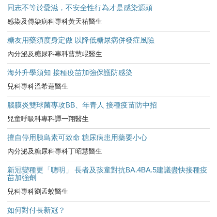
同志不等於愛滋，不安全性行為才是感染源頭
感染及傳染病科專科黃天祐醫生
糖友用藥須度身定做 以降低糖尿病併發症風險
內分泌及糖尿科專科曹慧崐醫生
海外升學須知 接種疫苗加強保護防感染
兒科專科溫希蓮醫生
腦膜炎雙球菌專攻BB、年青人 接種疫苗防中招
兒童呼吸科專科譚一翔醫生
擅自停用胰島素可致命 糖尿病患用藥要小心
內分泌及糖尿科專科丁昭慧醫生
新冠變種更「聰明」 長者及孩童對抗BA.4BA.5建議盡快接種疫
苗加強劑
兒科專科劉孟蛟醫生
如何對付長新冠？