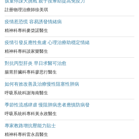
孩童停課大挑戰 親子按摩助提高免疫力
註册物理治療師徐美琪
疫情惹恐慌 容易誘發情緒病
精神科專科麥棨諾醫生
疫情引發反應性焦慮 心理治療助穩定情緒
精神科專科談家樂醫生
對抗丙型肝炎 早日求醫可治愈
腸胃肝臟科專科廖思行醫生
如何有效改善及治療慢性阻塞性肺病
呼吸系統科謝海南醫生
季節性流感肆虐 慢阻肺病患者應慎防病發
呼吸系統科專科黃永政醫生
專家教路增抗壓能力貼士
精神科專科雷永昌醫生