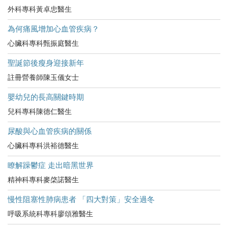
外科專科黃卓忠醫生
為何痛風增加心血管疾病？
心臟科專科甄振庭醫生
聖誕節後瘦身迎接新年
註冊營養師陳玉儀女士
嬰幼兒的長高關鍵時期
兒科專科陳德仁醫生
尿酸與心血管疾病的關係
心臟科專科洪裕德醫生
瞭解躁鬱症 走出暗黑世界
精神科專科麥棨諾醫生
慢性阻塞性肺病患者 「四大對策」安全過冬
呼吸系統科專科廖頌雅醫生