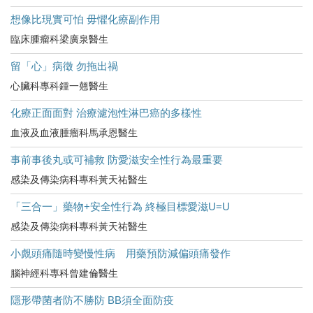
想像比現實可怕 毋懼化療副作用
臨床腫瘤科梁廣泉醫生
留「心」病徵 勿拖出禍
心臟科專科鍾一翹醫生
化療正面面對 治療濾泡性淋巴癌的多樣性
血液及血液腫瘤科馬承恩醫生
事前事後丸或可補救 防愛滋安全性行為最重要
感染及傳染病科專科黃天祐醫生
「三合一」藥物+安全性行為 終極目標愛滋U=U
感染及傳染病科專科黃天祐醫生
小覤頭痛隨時變慢性病 用藥預防減偏頭痛發作
腦神經科專科曾建倫醫生
隱形帶菌者防不勝防 BB須全面防疫