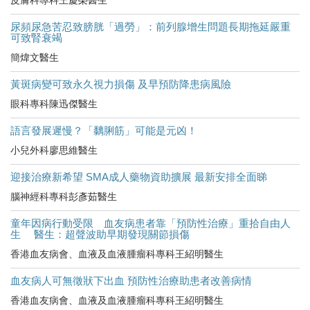
皮膚科專科王慶榮醫生
尿頻尿急苦忍致膀胱「過勞」：前列腺增生問題長期拖延嚴重
可致腎衰竭
簡煒文醫生
黃斑病變可致永久視力損傷 及早預防降患病風險
眼科專科陳迅傑醫生
語言發展遲慢？「黐脷筋」可能是元凶！
小兒外科廖思維醫生
迎接治療新希望 SMA成人藥物資助擴展 最新安排全面睇
腦神經科專科彭彥茹醫生
童年因病行動受限 血友病患者靠「預防性治療」重拾自由人
生 醫生：超聲波助早期發現關節損傷
香港血友病會、血液及血液腫瘤科專科王紹明醫生
血友病人可無徵狀下出血 預防性治療助患者改善病情
香港血友病會、血液及血液腫瘤科專科王紹明醫生