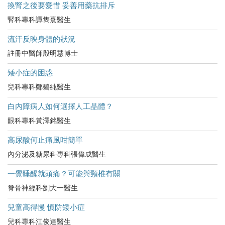
換腎之後要愛惜 妥善用藥抗排斥
腎科專科譚雋熹醫生
流汗反映身體的狀況
註冊中醫師殷明慧博士
矮小症的困惑
兒科專科鄭碧純醫生
白內障病人如何選擇人工晶體？
眼科專科黃澤銘醫生
高尿酸何止痛風咁簡單
內分泌及糖尿科專科張偉成醫生
一覺睡醒就頭痛？可能與頸椎有關
脊骨神經科劉大一醫生
兒童高得慢 慎防矮小症
兒科專科江俊達醫生