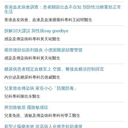
香港血友病會調查：患者關節出血不自知 預防性治療重拾正常
生活
香港血友病會、血液及血液腫瘤科專科王紹明醫生
拆解10大謬誤 與性病say goodbye
感染及傳染病科專科黃天祐醫生
罹癌徵狀似前列腺炎 小便困難尿頻響警號
感染及傳染病科專科黃天祐醫生
糖尿病患者穩定血糖至上 空腹、餐後血糖須控制得宜
內分泌及糖尿科專科呂德威醫生
兒童致命傳染病 家長小心「防菌防毒」
兒科專科陳欣永醫生
辨別致敏原 擺脫敏感症
兒童免疫、過敏及傳染病科專科何學工醫生
新型止嘔藥有效 提高病人化療意欲助康復