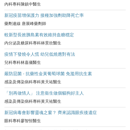
內科專科陳鎮中醫生
新冠疫苗增保護力 接種加強劑助降死亡率
藥劑連線 唐展峰藥劑師
較新型長效胰島素有效維持血糖穩定
内分泌及糖尿科專科林景欣醫生
疫情下發燒令人慌 幼兒低燒應對有法
兒科專科林嘉儀醫生
嚴防惡菌 - 抗藥性金黃葡萄球菌 免濫用抗生素
感染及傳染病科專科黃天祐醫生
「別再做情人」 注意衞生做個貓狗好主人
感染及傳染病科專科黃天祐醫生
新冠病毒會影響靈魂之窗？ 齊來認識眼疾後遺症
眼科專科廖智恒醫生