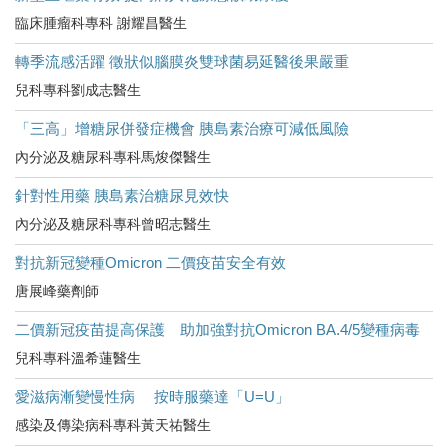
臨床腫瘤科專科 謝耀昌醫生
轉季流感活躍 徵狀似腦膜炎雙球菌易延醫後果嚴重
兒科專科劉成志醫生
「三高」增糖尿併發症機會 胰島素治療可減低風險
內分泌及糖尿科專科馬焌傑醫生
針對性用藥 胰島素治糖尿見效快
內分泌及糖尿科專科曾昭志醫生
對抗新冠變種Omicron 二價疫苗安全有效
唐展峰藥劑師
二價新冠疫苗提高保護 助加強對抗Omicron BA.4/5變種病毒
兒科專科溫希蓮醫生
愛滋病漸變慢性病 按時服藥達「U=U」
感染及傳染病科專科黃天祐醫生