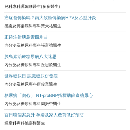
兒科專科譚婉珊醫生(多多醫生)
癌症會傳染嗎？兩大致癌傳染病HPV及乙型肝炎
感染及傳染病科專科黃天祐醫生
正確注射胰島素四步曲
内分泌及糖尿科專科張富強醫生
胰島素治療糖尿病八大迷思
内分泌及糖尿科專科丘思欣醫生
世界糖尿日 認識糖尿併發症
內分泌及糖尿專科唐俊業醫生
糖尿病「傷心」 NT-proBNP指標助篩查糖尿心
內分泌及糖尿科專科周振中醫生
百日咳個案急升 孕婦及家人產前做好預防
婦產科專科姚嘉樺醫生