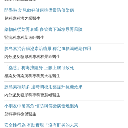
開學啦 幼兒做好健康準備嚴防傳染病
兒科專科洪之韻醫生
藥物依從防腎衰竭 多管齊下減糖尿腎風險
腎病科專科葉逸軒醫生
胰島素混合腸泌素治糖尿 穩定血糖減輕副作用
內分泌及糖尿科專科林景欣醫生
「蠱惑」梅毒擅隱身 上眼上腦可致死
感染及傳染病科專科黃天祐醫生
胰島素種類多 適時調校用藥提升抗糖效果
內分泌及糖尿科專科曹慧崐醫生
小朋友中暑高危​ 慎防與傳染病發燒混淆
兒科專科徐傑醫生
安全性行為 有助實現「沒有肝炎的未來」