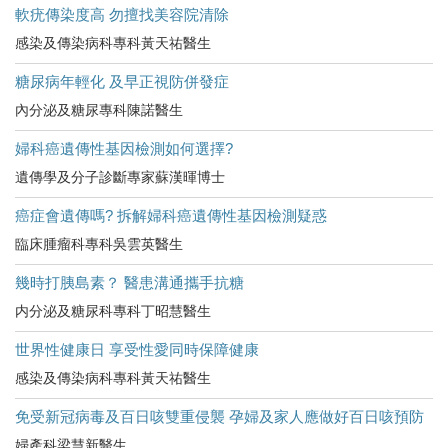
軟疣傳染度高 勿擅找美容院清除
感染及傳染病科專科黃天祐醫生
糖尿病年輕化 及早正視防併發症
內分泌及糖尿專科陳諾醫生
婦科癌遺傳性基因檢測如何選擇?
遺傳學及分子診斷專家蘇漢暉博士
癌症會遺傳嗎? 拆解婦科癌遺傳性基因檢測疑惑
臨床腫瘤科專科吳雲英醫生
幾時打胰島素？ 醫患溝通攜手抗糖
内分泌及糖尿科專科丁昭慧醫生
世界性健康日 享受性愛同時保障健康
感染及傳染病科專科黃天祐醫生
免受新冠病毒及百日咳雙重侵襲 孕婦及家人應做好百日咳預防
婦產科梁慧新醫生