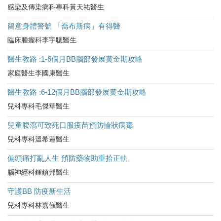
感染及傳染病科專科黃天祐醫生
留意身體警號 「喬布斯病」有得醫
臨床腫瘤科李宇聰醫生
醫生教路 :1-6個月BB腦部發展黄金期攻略
家庭醫生李國康醫生
醫生教路 :6-12個月BB腦部發展黄金期攻略
兒科專科毛傑華醫生
兒童腹瀉可致死口服疫苗預防輪狀病毒
兒科專科溫希蓮醫生
偏頭痛打亂人生 預防藥物助重拾正軌
腦神經科鍾鎮邦醫生
守護BB 防疫新生活
兒科專科林嘉儀醫生