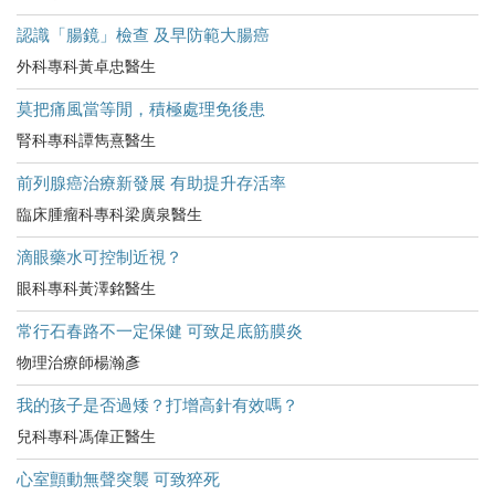
認識「腸鏡」檢查 及早防範大腸癌
外科專科黃卓忠醫生
莫把痛風當等閒，積極處理免後患
腎科專科譚雋熹醫生
前列腺癌治療新發展 有助提升存活率
臨床腫瘤科專科梁廣泉醫生
滴眼藥水可控制近視？
眼科專科黃澤銘醫生
常行石春路不一定保健 可致足底筋膜炎
物理治療師楊瀚彥
我的孩子是否過矮？打增高針有效嗎？
兒科專科馮偉正醫生
心室顫動無聲突襲 可致猝死