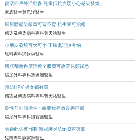
復活節戶外活動多 兒童抵抗力弱小心感染發燒
家庭醫生莫昆洋醫生
脲原體感染嚴重可致不育 抗生素可治癒
感染及傳染病科專科黃天祐醫生
小朋友發燒可大可小 正確處理無有怕
兒科專科譚欽粦醫生
膀胱都會過度活躍？服藥可改善尿頻尿急
泌尿外科專科馮達洲醫生
預防HPV 男女都有責
感染及傳染病科專科黃天祐醫生
良性前列腺增生一線藥物有效改善症狀
泌尿外科專科談寶雛醫生
勿顧此失彼 慎防新冠肺炎Men-B齊夾擊
兒科專科劉家輝醫生