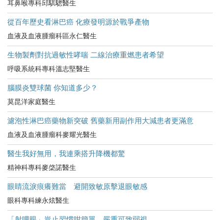
耳鼻喉專科邱騏驄醫生
從百年歷史看淋巴癌 化療發明源於戰爭產物
血液及血液腫瘤科區永仁醫生
生物製劑對抗過敏性哮喘 二線治療重燃患者希望
呼吸系統科專科溫志堅醫生
腦膜炎雙球菌 你知道多少？
莫昆洋家庭醫生
濾泡性淋巴癌藥物新突破 舊藥新用副作用大減患者更滿意
血液及血液腫瘤科麥耀光醫生
醫生我好無用，我連乘搭升降機都驚
精神科專科麥棨諾醫生
眼睛流淚痕癢難當 避開致敏原擊退眼敏感
眼科專科練永炫醫生
「射哩眼」豈止習慣咁簡單 嚴重可致弱視