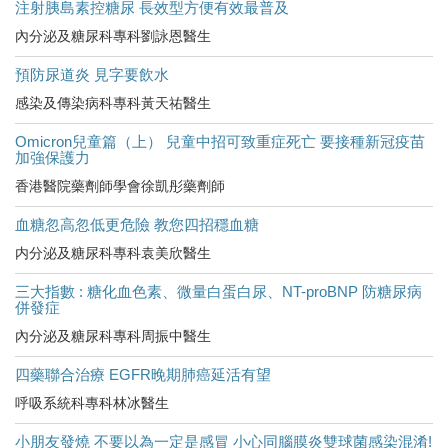
注射胰島素控糖尿 長效型方便有效最普及
內分泌及糖尿科專科劉詠恩醫生
預防尿道炎 見字要飲水
感染及傳染病科專科黃天祐醫生
Omicron兒童篇（上） 兒童中招可致重症死亡 要接種新冠疫苗
加強保護力
香港醫院藥劑師學會徐凱彤藥劑師
血糖忽高忽低更危險 教您四招穩血糖
内分泌及糖尿科專科袁美欣醫生
三大指數 : 糖化血色素、微量白蛋白尿、NT-proBNP 防糖尿病
併發症
內分泌及糖尿科專科周振中醫生
四藥聯合治療 EGFR晚期肺癌延活有望
呼吸系統科專科林冰醫生
小朋友發燒 不要以為一定是感冒 小心同腦膜炎雙球菌感染混淆!