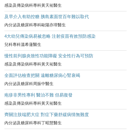
感染及傳染病科專科黃天祐醫生
及早介入有助控糖 胰島素面世百年難以取代
內分泌及糖尿科專科歐陽亦璋醫生
4大幼兒傳染病易被忽略 注射疫苗有效預防感染
兒科專科溫希蓮醫生
慢性前列腺炎致性功能障礙 安全性行為可預防
感染及傳染病科專科黃天祐醫生
全面評估檢查把關 遠離糖尿病心腎衰竭
內分泌及糖尿科周振中醫生
疱疹非男性專利 醫治不難 但易復發
感染及傳染病科專科黃天祐醫生
齊關注肢端肥大症 對症下藥舒緩病情無難度
內分泌及糖尿科專科丁昭慧醫生