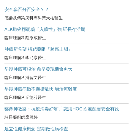
安全套百分百安全？？
感染及傳染病科專科黃天祐醫生
ALK肺癌標靶藥「入腦性」強 延長存活期
臨床腫瘤科蔡添成醫生
肺癌新希望 標靶藥阻「肺癌上腦」
臨床腫瘤科李兆康醫生
早期肺癌可根治 愈早發現機會愈大
臨床腫瘤科潘智文醫生
早期肺癌病徵不顯擴散快 增治療難度
臨床腫瘤科丘德芬醫生
藥劑師教路：抗疫消毒好幫手 識用HOCl次氯酸更安全有效
註冊藥劑師廖麗婷
建立性健康概念 定期做性病檢查