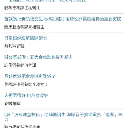
眼科專科譚德祐醫生
首款獲批毋須接受生物標記測試 復發性卵巢癌維持治療新突破
臨床腫瘤科陳亮祖醫生
日常鍛鍊緩解膝關節炎
黎其琳脊醫
辦公室必備：五大食物助你提升精力
註冊營養師何梓珊
爲什麽減肥會愈減愈難減？
美國註冊營養師李玲女士
床褥選得好 自然腰背好
脊醫趙贛
5G「波束成型技術」助聽器誕生 減噪音干擾助重拾「清晰」聽
力
聽力學家莊偉鏢先生