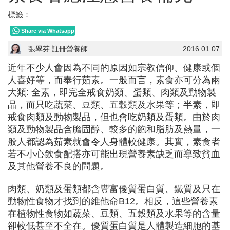
標籤：
Share via Whatsapp
張翠芬 註冊營養師
2016.01.07
近年不少人會因為不同的原因如宗教信仰、健康或個
人喜好等，而奉行茹素。一般而言，素食亦可分為兩
大類: 全素，即完全戒食奶類、蛋類、肉類及動物製
品，而只吃蔬菜、豆類、五穀類及水果等；半素，即
戒食肉類及動物製品，但也會吃奶類及蛋類。由於肉
類及動物製品含膽固醇、較多的飽和脂肪及熱量，一
般人都認為茹素就會令人身體較健康。其實，素食者
若不小心飲食配搭亦可能出現營養素缺乏而導致貧血
及其他營養不良的問題。
肉類、奶類及蛋類都含豐富優質蛋白質、鐵質及只在
動物性食物才找到的維他命B12。相反，這些營養素
在植物性食物如蔬菜、豆類、五穀類及水果等的含量
卻較低甚至不全在。優質蛋白質是人體製造細胞的基