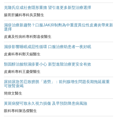
克隆氏症成社會隱形重擔 望引進更多新型治療選擇
腸胃肝臟科專科吳昊醫生
濕疹治療新趨勢？口服JAK抑制劑為中重度異位性皮膚炎帶來新
選擇
皮膚及性病科專科鄭嘉俊醫生
濕疹影響睡眠成惡性循環 口服治療助患者一夜好眠
皮膚科專科鄭天錫醫生
類固醇治臉頸濕疹要小心 新型進階治療更安全有效
皮膚科專科王慶榮醫生
尿頻尿急苦忍致膀胱「過勞」：前列腺增生問題長期拖延嚴重
可致腎衰竭
簡煒文醫生
黃斑病變可致永久視力損傷 及早預防降患病風險
眼科專科陳迅傑醫生