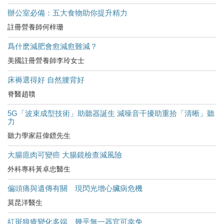
辦公室必備：五大食物助你提升精力
註冊營養師何梓珊
爲什麽減肥會愈減愈難減？
美國註冊營養師李玲女士
床褥選得好 自然腰背好
脊醫趙贛
5G「波束成型技術」助聽器誕生 減噪音干擾助重拾「清晰」聽
力
聽力學家莊偉鏢先生
大腸瘜肉可變癌 大腸鏡檢查減風險
外科專科黃卓忠醫生
偏頭痛與遺傳有關 現閃光增心臟病危機
莫昆洋醫生
紅斑狼瘡變化多端 幾乎無一器官可幸免