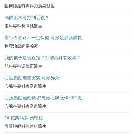
臨床腫瘤科專科梁廣泉醫生
滴眼藥水可控制近視？
眼科專科黃澤銘醫生
常行石春路不一定保健 可致足底筋膜炎
物理治療師楊瀚彥
我的孩子是否過矮？打增高針有效嗎？
兒科專科馮偉正醫生
心室顫動無聲突襲 可致猝死
心臟科專科袁浩泉醫生
心房顫動難察覺 易導致心臟衰竭和中風
心臟科專科袁浩泉醫生
OL職業病多 勿輕視
脊骨神經科何維琪醫生