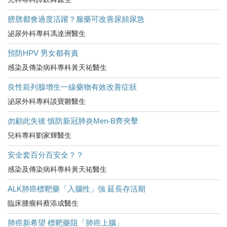
膀胱都會過度活躍？服藥可改善尿頻尿急
泌尿外科專科馮達洲醫生
預防HPV 男女都有責
感染及傳染病科專科黃天祐醫生
良性前列腺增生一線藥物有效改善症狀
泌尿外科專科談寶雛醫生
勿顧此失彼 慎防新冠肺炎Men-B齊夾擊
兒科專科劉家輝醫生
安全套百分百安全？？
感染及傳染病科專科黃天祐醫生
ALK肺癌標靶藥「入腦性」強 延長存活期
臨床腫瘤科蔡添成醫生
肺癌新希望 標靶藥阻「肺癌上腦」