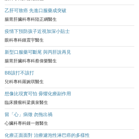
乙肝可致癌 先進口服藥成突破
腸胃肝臟科專科陸正綱醫生
疫情下預防孩子近視加深小貼士
眼科專科鍾震宇醫生
新型口服藥可斷尾 與丙肝說再見
腸胃肝臟科專科蔡偉樂醫生
BB該打不該打
兒科專科羅婉琪醫生
想像比現實可怕 毋懼化療副作用
臨床腫瘤科梁廣泉醫生
留「心」病徵 勿拖出禍
心臟科專科鍾一翹醫生
化療正面面對 治療濾泡性淋巴癌的多樣性