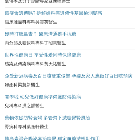
遺傳學及分子診斷專家蘇漢暉博士
癌症會遺傳嗎? 拆解婦科癌遺傳性基因檢測疑惑
臨床腫瘤科專科吳雲英醫生
幾時打胰島素？ 醫患溝通攜手抗糖
内分泌及糖尿科專科丁昭慧醫生
世界性健康日 享受性愛同時保障健康
感染及傳染病科專科黃天祐醫生
免受新冠病毒及百日咳雙重侵襲 孕婦及家人應做好百日咳預防
婦產科梁慧新醫生
開學啦 幼兒做好健康準備嚴防傳染病
兒科專科洪之韻醫生
藥物依從防腎衰竭 多管齊下減糖尿腎風險
腎病科專科葉逸軒醫生
胰島素混合腸泌素治糖尿 穩定血糖減輕副作用