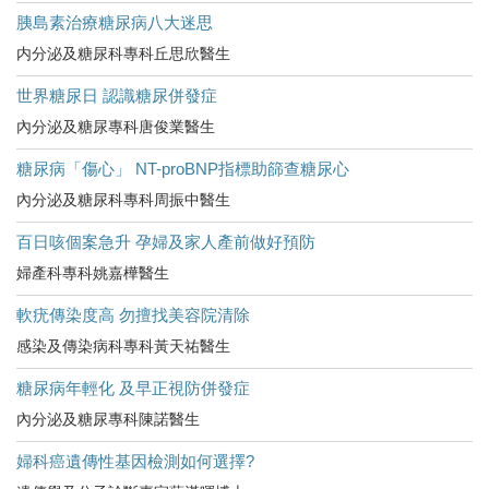
胰島素治療糖尿病八大迷思
内分泌及糖尿科專科丘思欣醫生
世界糖尿日 認識糖尿併發症
內分泌及糖尿專科唐俊業醫生
糖尿病「傷心」 NT-proBNP指標助篩查糖尿心
內分泌及糖尿科專科周振中醫生
百日咳個案急升 孕婦及家人產前做好預防
婦產科專科姚嘉樺醫生
軟疣傳染度高 勿擅找美容院清除
感染及傳染病科專科黃天祐醫生
糖尿病年輕化 及早正視防併發症
內分泌及糖尿專科陳諾醫生
婦科癌遺傳性基因檢測如何選擇?