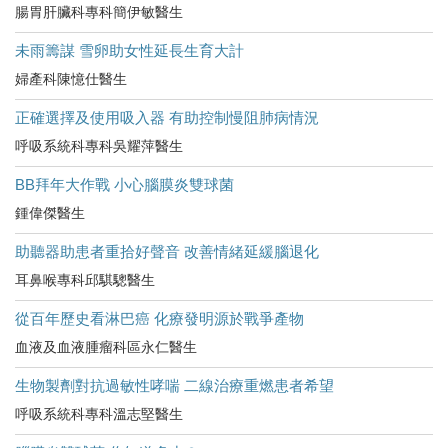
腸胃肝臟科專科簡伊敏醫生
未雨籌謀 雪卵助女性延長生育大計
婦產科陳憶仕醫生
正確選擇及使用吸入器 有助控制慢阻肺病情況
呼吸系統科專科吳耀萍醫生
BB拜年大作戰 小心腦膜炎雙球菌
鍾偉傑醫生
助聽器助患者重拾好聲音 改善情緒延緩腦退化
耳鼻喉專科邱騏驄醫生
從百年歷史看淋巴癌 化療發明源於戰爭產物
血液及血液腫瘤科區永仁醫生
生物製劑對抗過敏性哮喘 二線治療重燃患者希望
呼吸系統科專科溫志堅醫生