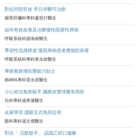
對抗丙型肝炎 早日求醫可治愈
腸胃肝臟科專科廖思行醫生
如何有效改善及治療慢性阻塞性肺病
呼吸系統科謝海南醫生
季節性流感肆虐 慢阻肺病患者應慎防病發
呼吸系統科專科黃永政醫生
專家教路增抗壓能力貼士
精神科專科雷永昌醫生
小心幼兒無形殺手 腦膜炎雙球菌有得防
兒科專科溫希蓮醫生
在家學習 護眼五式免招近視
眼科專科湯文傑醫生
對抗「 沉默殺手」 認識乙肝口服藥