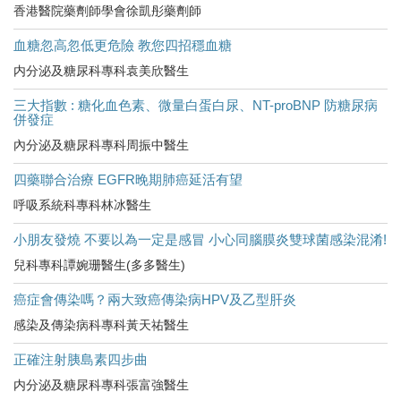
香港醫院藥劑師學會徐凱彤藥劑師
血糖忽高忽低更危險 教您四招穩血糖
内分泌及糖尿科專科袁美欣醫生
三大指數 : 糖化血色素、微量白蛋白尿、NT-proBNP 防糖尿病
併發症
內分泌及糖尿科專科周振中醫生
四藥聯合治療 EGFR晚期肺癌延活有望
呼吸系統科專科林冰醫生
小朋友發燒 不要以為一定是感冒 小心同腦膜炎雙球菌感染混淆!
兒科專科譚婉珊醫生(多多醫生)
癌症會傳染嗎？兩大致癌傳染病HPV及乙型肝炎
感染及傳染病科專科黃天祐醫生
正確注射胰島素四步曲
内分泌及糖尿科專科張富強醫生