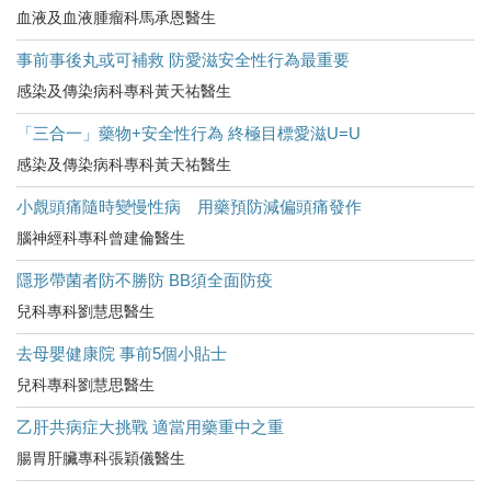
血液及血液腫瘤科馬承恩醫生
事前事後丸或可補救 防愛滋安全性行為最重要
感染及傳染病科專科黃天祐醫生
「三合一」藥物+安全性行為 終極目標愛滋U=U
感染及傳染病科專科黃天祐醫生
小覤頭痛隨時變慢性病 用藥預防減偏頭痛發作
腦神經科專科曾建倫醫生
隱形帶菌者防不勝防 BB須全面防疫
兒科專科劉慧思醫生
去母嬰健康院 事前5個小貼士
兒科專科劉慧思醫生
乙肝共病症大挑戰 適當用藥重中之重
腸胃肝臟專科張穎儀醫生