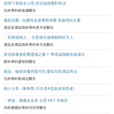
疫情下發燒令人慌 幼兒低燒應對有法
兒科專科林嘉儀醫生
嚴防惡菌 - 抗藥性金黃葡萄球菌 免濫用抗生素
感染及傳染病科專科黃天祐醫生
「別再做情人」 注意衞生做個貓狗好主人
感染及傳染病科專科黃天祐醫生
新冠病毒會影響靈魂之窗？ 齊來認識眼疾後遺症
眼科專科廖智恒醫生
新冠、輪狀病毒同樣可怕 嬰幼兒防感染有法
兒科專科劉成志醫生
病人分享 - 陳偉傑 (天生患A型血友病患者)
「神泌」腫瘤走全身 古惑 NET 非絕症
內科腫瘤科專科邱宗祥醫生