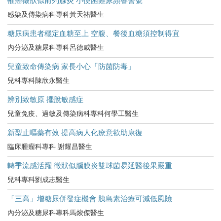
罹癌徵狀似前列腺炎 小便困難尿頻響警號
感染及傳染病科專科黃天祐醫生
糖尿病患者穩定血糖至上 空腹、餐後血糖須控制得宜
內分泌及糖尿科專科呂德威醫生
兒童致命傳染病 家長小心「防菌防毒」
兒科專科陳欣永醫生
辨別致敏原 擺脫敏感症
兒童免疫、過敏及傳染病科專科何學工醫生
新型止嘔藥有效 提高病人化療意欲助康復
臨床腫瘤科專科 謝耀昌醫生
轉季流感活躍 徵狀似腦膜炎雙球菌易延醫後果嚴重
兒科專科劉成志醫生
「三高」增糖尿併發症機會 胰島素治療可減低風險
內分泌及糖尿科專科馬焌傑醫生