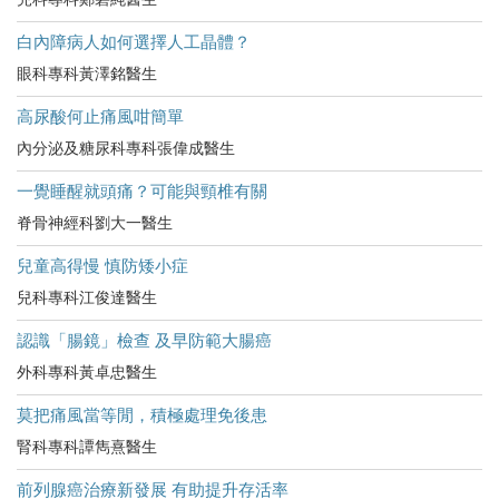
白內障病人如何選擇人工晶體？
眼科專科黃澤銘醫生
高尿酸何止痛風咁簡單
內分泌及糖尿科專科張偉成醫生
一覺睡醒就頭痛？可能與頸椎有關
脊骨神經科劉大一醫生
兒童高得慢 慎防矮小症
兒科專科江俊達醫生
認識「腸鏡」檢查 及早防範大腸癌
外科專科黃卓忠醫生
莫把痛風當等閒，積極處理免後患
腎科專科譚雋熹醫生
前列腺癌治療新發展 有助提升存活率