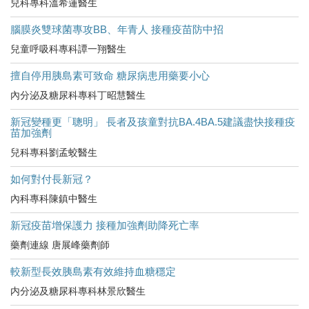
兒科專科溫希蓮醫生
腦膜炎雙球菌專攻BB、年青人 接種疫苗防中招
兒童呼吸科專科譚一翔醫生
擅自停用胰島素可致命 糖尿病患用藥要小心
內分泌及糖尿科專科丁昭慧醫生
新冠變種更「聰明」 長者及孩童對抗BA.4BA.5建議盡快接種疫
苗加強劑
兒科專科劉孟蛟醫生
如何對付長新冠？
內科專科陳鎮中醫生
新冠疫苗增保護力 接種加強劑助降死亡率
藥劑連線 唐展峰藥劑師
較新型長效胰島素有效維持血糖穩定
内分泌及糖尿科專科林景欣醫生