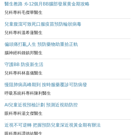
醫生教路 :6-12個月BB腦部發展黄金期攻略
兒科專科毛傑華醫生
兒童腹瀉可致死口服疫苗預防輪狀病毒
兒科專科溫希蓮醫生
偏頭痛打亂人生 預防藥物助重拾正軌
腦神經科鍾鎮邦醫生
守護BB 防疫新生活
兒科專科林嘉儀醫生
慢阻肺病高峰期到 按時服藥覆診可防病發
呼吸系統科專科陳利醫生
AI兒童近視預檢計劃 預測近視助防控
眼科專科湯文傑醫生
近視不可逆轉 把握預防兒童深近視黃金期有辦法
眼科專科譚德祐醫生