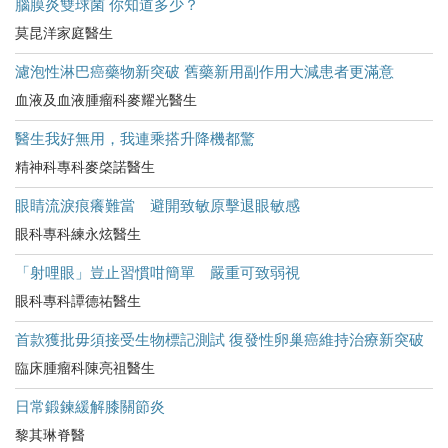
腦膜炎雙球菌 你知道多少？
莫昆洋家庭醫生
濾泡性淋巴癌藥物新突破 舊藥新用副作用大減患者更滿意
血液及血液腫瘤科麥耀光醫生
醫生我好無用，我連乘搭升降機都驚
精神科專科麥棨諾醫生
眼睛流淚痕癢難當 避開致敏原擊退眼敏感
眼科專科練永炫醫生
「射哩眼」豈止習慣咁簡單 嚴重可致弱視
眼科專科譚德祐醫生
首款獲批毋須接受生物標記測試 復發性卵巢癌維持治療新突破
臨床腫瘤科陳亮祖醫生
日常鍛鍊緩解膝關節炎
黎其琳脊醫