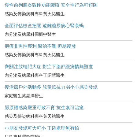
慢性前列腺炎致性功能障礙 安全性行為可預防
感染及傳染病科專科黃天祐醫生
全面評估檢查把關 遠離糖尿病心腎衰竭
內分泌及糖尿科周振中醫生
疱疹非男性專利 醫治不難 但易復發
感染及傳染病科專科黃天祐醫生
齊關注肢端肥大症 對症下藥舒緩病情無難度
內分泌及糖尿科專科丁昭慧醫生
復活節戶外活動多 兒童抵抗力弱小心感染發燒
家庭醫生莫昆洋醫生
脲原體感染嚴重可致不育 抗生素可治癒
感染及傳染病科專科黃天祐醫生
小朋友發燒可大可小 正確處理無有怕
兒科專科譚欽粦醫生