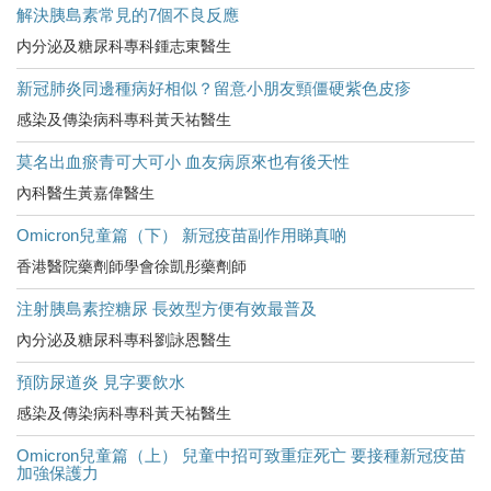
解決胰島素常見的7個不良反應
内分泌及糖尿科專科鍾志東醫生
新冠肺炎同邊種病好相似？留意小朋友頸僵硬紫色皮疹
感染及傳染病科專科黃天祐醫生
莫名出血瘀青可大可小 血友病原來也有後天性
內科醫生黃嘉偉醫生
Omicron兒童篇（下） 新冠疫苗副作用睇真啲
香港醫院藥劑師學會徐凱彤藥劑師
注射胰島素控糖尿 長效型方便有效最普及
內分泌及糖尿科專科劉詠恩醫生
預防尿道炎 見字要飲水
感染及傳染病科專科黃天祐醫生
Omicron兒童篇（上） 兒童中招可致重症死亡 要接種新冠疫苗
加強保護力