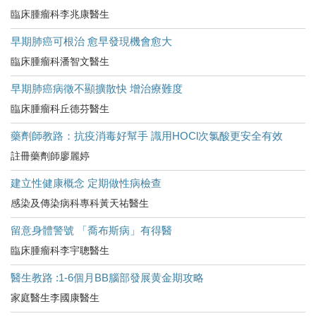
臨床腫瘤科李兆康醫生
早期肺癌可根治 愈早發現機會愈大
臨床腫瘤科潘智文醫生
早期肺癌病徵不顯擴散快 增治療難度
臨床腫瘤科丘德芬醫生
藥劑師教路：抗疫消毒好幫手 識用HOCl次氯酸更安全有效
註冊藥劑師廖麗婷
建立性健康概念 定期做性病檢查
感染及傳染病科專科黃天祐醫生
留意身體警號 「喬布斯病」有得醫
臨床腫瘤科李宇聰醫生
醫生教路 :1-6個月BB腦部發展黄金期攻略
家庭醫生李國康醫生