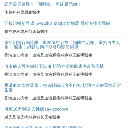
語言發展遲慢？「黐脷筋」可能是元凶！
小兒外科廖思維醫生
迎接治療新希望 SMA成人藥物資助擴展 最新安排全面睇
腦神經科專科彭彥茹醫生
童年因病行動受限 血友病患者靠「預防性治療」重拾自由人
生 醫生：超聲波助早期發現關節損傷
香港血友病會、血液及血液腫瘤科專科王紹明醫生
血友病人可無徵狀下出血 預防性治療助患者改善病情
香港血友病會、血液及血液腫瘤科專科王紹明醫生
香港血友病會調查：患者關節出血不自知 預防性治療重拾正常
生活
香港血友病會、血液及血液腫瘤科專科王紹明醫生
拆解10大謬誤 與性病say goodbye
感染及傳染病科專科黃天祐醫生