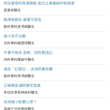
癌症爆發性疼痛難耐 新式止痛藥能抑制痛楚
梁廣泉醫生
吸煙致眼疾 嚴重可致盲
眼科專科黃澤銘醫生
矮小也可治癒
兒科專科楊寶琪醫生
中暑可致命 急救、預防要謹記
內科專科陳鎮中醫生
感染「紅眼症」 泳池暗藏危機
眼科專科黃澤銘醫生
正確睡姿減輕腰背負擔
朱珏欣脊骨神經科醫生
長得矮小影響心理？
馮偉正兒科專科醫生