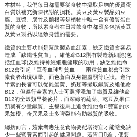
本材料，我們每日都需要從食物中攝取足夠的優質蛋
白質以補充新陳代謝的損耗。黄豆及黃豆製品如豆
腐、豆漿、腐竹及麵根等是植物中唯一含有優質蛋白
質的食物，所以素食者在日常飲食中都應多包括黄豆
及黃豆製品以達致身體的需要。
鐵質的主要功能是幫助製造血紅素，缺乏鐵質會容易
造成「缺鐵性貧血」。維他命B12則有製造新細胞(包
括紅血球)及維持神經細胞健康的功用，缺乏維他命
B12會引起「巨母血球型貧血」。兩種貧血都會引致
素食者出現頭暈、面色蒼白及身體虛弱等症狀。遵行
半素的長者可以從雞蛋黄、奶類等攝取鐵質及維他命
B12，但遵行全素的人士可選擇添加了鐵質及維他命
B12的全穀類早餐麥片，而深綠的蔬菜、乾豆及果仁
類就有少量鐵質。主餐後馬上進食維他命C豐富的水
果如橙、奇異果及士多啤梨能有助鐵質的吸收。
總括而言，茹素者應注意食物要配塔得宜才能避免缺
少一些營養素而引起的健康問題。若胃口差，便要