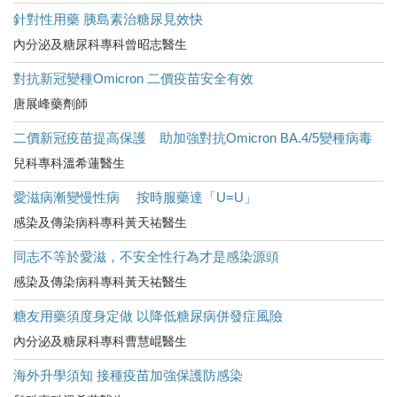
針對性用藥 胰島素治糖尿見效快
內分泌及糖尿科專科曾昭志醫生
對抗新冠變種Omicron 二價疫苗安全有效
唐展峰藥劑師
二價新冠疫苗提高保護 助加強對抗Omicron BA.4/5變種病毒
兒科專科溫希蓮醫生
愛滋病漸變慢性病 按時服藥達「U=U」
感染及傳染病科專科黃天祐醫生
同志不等於愛滋，不安全性行為才是感染源頭
感染及傳染病科專科黃天祐醫生
糖友用藥須度身定做 以降低糖尿病併發症風險
內分泌及糖尿科專科曹慧崐醫生
海外升學須知 接種疫苗加強保護防感染