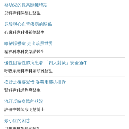
嬰幼兒的長高關鍵時期
兒科專科陳德仁醫生
尿酸與心血管疾病的關係
心臟科專科洪裕德醫生
瞭解躁鬱症 走出暗黑世界
精神科專科麥棨諾醫生
慢性阻塞性肺病患者 「四大對策」安全過冬
呼吸系統科專科廖頌雅醫生
換腎之後要愛惜 妥善用藥抗排斥
腎科專科譚雋熹醫生
流汗反映身體的狀況
註冊中醫師殷明慧博士
矮小症的困惑
兒科專科鄭碧純醫生