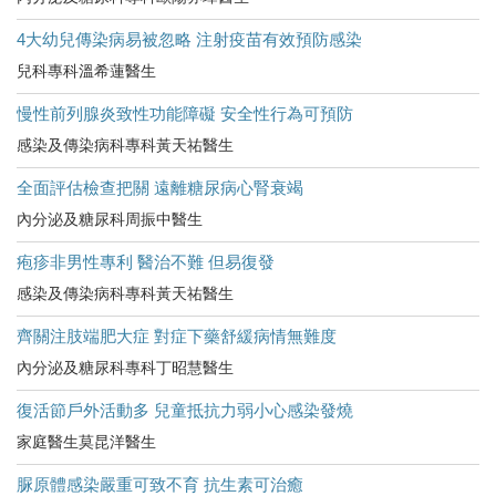
4大幼兒傳染病易被忽略 注射疫苗有效預防感染
兒科專科溫希蓮醫生
慢性前列腺炎致性功能障礙 安全性行為可預防
感染及傳染病科專科黃天祐醫生
全面評估檢查把關 遠離糖尿病心腎衰竭
內分泌及糖尿科周振中醫生
疱疹非男性專利 醫治不難 但易復發
感染及傳染病科專科黃天祐醫生
齊關注肢端肥大症 對症下藥舒緩病情無難度
內分泌及糖尿科專科丁昭慧醫生
復活節戶外活動多 兒童抵抗力弱小心感染發燒
家庭醫生莫昆洋醫生
脲原體感染嚴重可致不育 抗生素可治癒