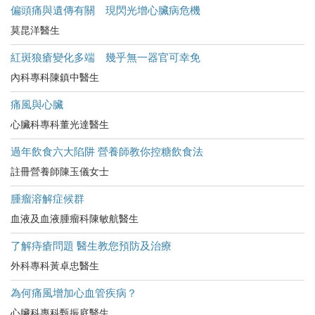
偏頭痛與遺傳有關 現閃光增心臟病危機
莫昆洋醫生
紅斑狼瘡變化多端 幾乎無一器官可幸免
內科專科陳鎮中醫生
痛風與心臟
心臟科專科董光達醫生
過年飲食六大陷阱 營養師教你控糖飲食法
註冊營養師陳玉儀女士
腫瘤溶解症候群
血液及血液腫瘤科陳敏航醫生
了解痔瘡問題 醫生教您預防及治療
外科專科黃卓忠醫生
為何痛風增加心血管疾病？
心臟科專科甄振庭醫生