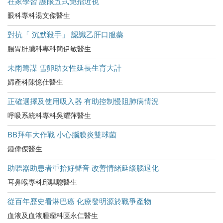
在家學習 護眼五式免招近視
眼科專科湯文傑醫生
對抗「 沉默殺手」 認識乙肝口服藥
腸胃肝臟科專科簡伊敏醫生
未雨籌謀 雪卵助女性延長生育大計
婦產科陳憶仕醫生
正確選擇及使用吸入器 有助控制慢阻肺病情況
呼吸系統科專科吳耀萍醫生
BB拜年大作戰 小心腦膜炎雙球菌
鍾偉傑醫生
助聽器助患者重拾好聲音 改善情緒延緩腦退化
耳鼻喉專科邱騏驄醫生
從百年歷史看淋巴癌 化療發明源於戰爭產物
血液及血液腫瘤科區永仁醫生