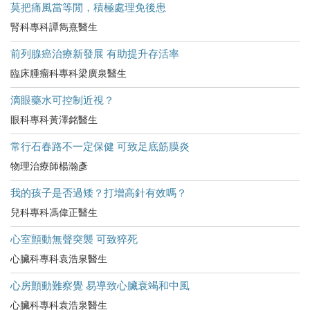
莫把痛風當等閒，積極處理免後患
腎科專科譚雋熹醫生
前列腺癌治療新發展 有助提升存活率
臨床腫瘤科專科梁廣泉醫生
滴眼藥水可控制近視？
眼科專科黃澤銘醫生
常行石春路不一定保健 可致足底筋膜炎
物理治療師楊瀚彥
我的孩子是否過矮？打增高針有效嗎？
兒科專科馮偉正醫生
心室顫動無聲突襲 可致猝死
心臟科專科袁浩泉醫生
心房顫動難察覺 易導致心臟衰竭和中風
心臟科專科袁浩泉醫生