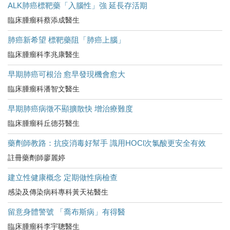
ALK肺癌標靶藥「入腦性」強 延長存活期
臨床腫瘤科蔡添成醫生
肺癌新希望 標靶藥阻「肺癌上腦」
臨床腫瘤科李兆康醫生
早期肺癌可根治 愈早發現機會愈大
臨床腫瘤科潘智文醫生
早期肺癌病徵不顯擴散快 增治療難度
臨床腫瘤科丘德芬醫生
藥劑師教路：抗疫消毒好幫手 識用HOCl次氯酸更安全有效
註冊藥劑師廖麗婷
建立性健康概念 定期做性病檢查
感染及傳染病科專科黃天祐醫生
留意身體警號 「喬布斯病」有得醫
臨床腫瘤科李宇聰醫生