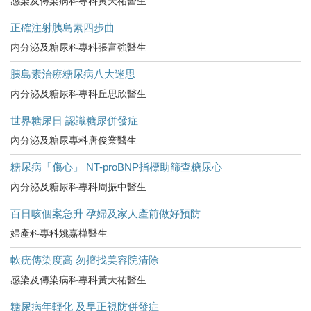
感染及傳染病科專科黃天祐醫生
正確注射胰島素四步曲
内分泌及糖尿科專科張富強醫生
胰島素治療糖尿病八大迷思
内分泌及糖尿科專科丘思欣醫生
世界糖尿日 認識糖尿併發症
內分泌及糖尿專科唐俊業醫生
糖尿病「傷心」 NT-proBNP指標助篩查糖尿心
內分泌及糖尿科專科周振中醫生
百日咳個案急升 孕婦及家人產前做好預防
婦產科專科姚嘉樺醫生
軟疣傳染度高 勿擅找美容院清除
感染及傳染病科專科黃天祐醫生
糖尿病年輕化 及早正視防併發症