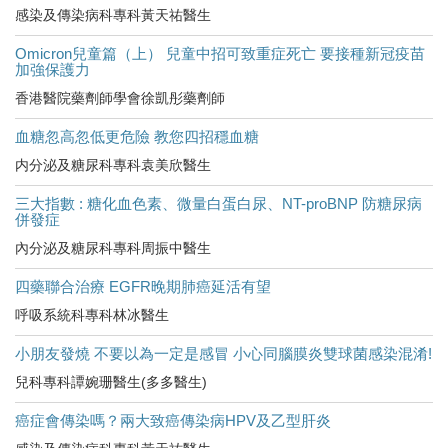
感染及傳染病科專科黃天祐醫生
Omicron兒童篇（上） 兒童中招可致重症死亡 要接種新冠疫苗
加強保護力
香港醫院藥劑師學會徐凱彤藥劑師
血糖忽高忽低更危險 教您四招穩血糖
内分泌及糖尿科專科袁美欣醫生
三大指數 : 糖化血色素、微量白蛋白尿、NT-proBNP 防糖尿病
併發症
內分泌及糖尿科專科周振中醫生
四藥聯合治療 EGFR晚期肺癌延活有望
呼吸系統科專科林冰醫生
小朋友發燒 不要以為一定是感冒 小心同腦膜炎雙球菌感染混淆!
兒科專科譚婉珊醫生(多多醫生)
癌症會傳染嗎？兩大致癌傳染病HPV及乙型肝炎