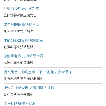
聖誕節後瘦身迎接新年
註冊營養師陳玉儀女士
嬰幼兒的長高關鍵時期
兒科專科陳德仁醫生
尿酸與心血管疾病的關係
心臟科專科洪裕德醫生
瞭解躁鬱症 走出暗黑世界
精神科專科麥棨諾醫生
慢性阻塞性肺病患者 「四大對策」安全過冬
呼吸系統科專科廖頌雅醫生
換腎之後要愛惜 妥善用藥抗排斥
腎科專科譚雋熹醫生
流汗反映身體的狀況