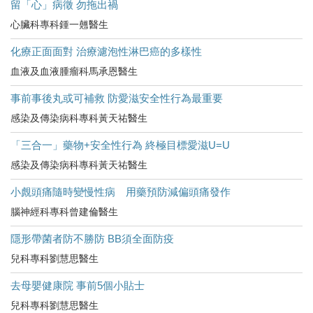
留「心」病徵 勿拖出禍
心臟科專科鍾一翹醫生
化療正面面對 治療濾泡性淋巴癌的多樣性
血液及血液腫瘤科馬承恩醫生
事前事後丸或可補救 防愛滋安全性行為最重要
感染及傳染病科專科黃天祐醫生
「三合一」藥物+安全性行為 終極目標愛滋U=U
感染及傳染病科專科黃天祐醫生
小覤頭痛隨時變慢性病 用藥預防減偏頭痛發作
腦神經科專科曾建倫醫生
隱形帶菌者防不勝防 BB須全面防疫
兒科專科劉慧思醫生
去母嬰健康院 事前5個小貼士
兒科專科劉慧思醫生