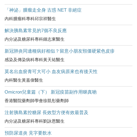
「神泌」腫瘤走全身 古惑 NET 非絕症
內科腫瘤科專科邱宗祥醫生
解決胰島素常見的7個不良反應
内分泌及糖尿科專科鍾志東醫生
新冠肺炎同邊種病好相似？留意小朋友頸僵硬紫色皮疹
感染及傳染病科專科黃天祐醫生
莫名出血瘀青可大可小 血友病原來也有後天性
內科醫生黃嘉偉醫生
Omicron兒童篇（下） 新冠疫苗副作用睇真啲
香港醫院藥劑師學會徐凱彤藥劑師
注射胰島素控糖尿 長效型方便有效最普及
內分泌及糖尿科專科劉詠恩醫生
預防尿道炎 見字要飲水