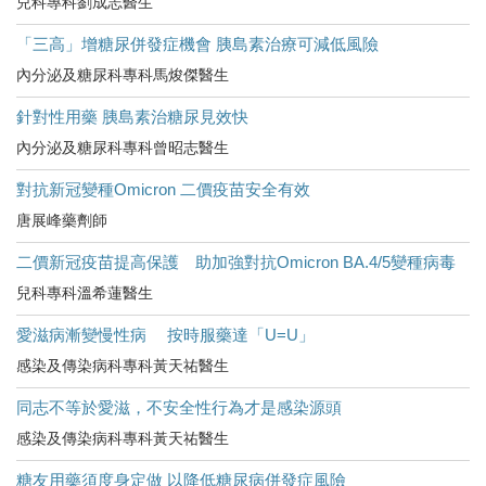
兒科專科劉成志醫生
「三高」增糖尿併發症機會 胰島素治療可減低風險
內分泌及糖尿科專科馬焌傑醫生
針對性用藥 胰島素治糖尿見效快
內分泌及糖尿科專科曾昭志醫生
對抗新冠變種Omicron 二價疫苗安全有效
唐展峰藥劑師
二價新冠疫苗提高保護 助加強對抗Omicron BA.4/5變種病毒
兒科專科溫希蓮醫生
愛滋病漸變慢性病 按時服藥達「U=U」
感染及傳染病科專科黃天祐醫生
同志不等於愛滋，不安全性行為才是感染源頭
感染及傳染病科專科黃天祐醫生
糖友用藥須度身定做 以降低糖尿病併發症風險