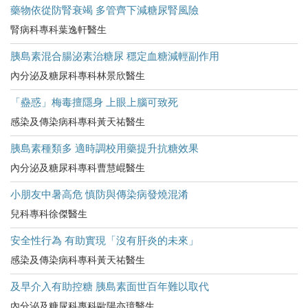
藥物依從防腎衰竭 多管齊下減糖尿腎風險
腎病科專科葉逸軒醫生
胰島素混合腸泌素治糖尿 穩定血糖減輕副作用
內分泌及糖尿科專科林景欣醫生
「蠱惑」梅毒擅隱身 上眼上腦可致死
感染及傳染病科專科黃天祐醫生
胰島素種類多 適時調校用藥提升抗糖效果
內分泌及糖尿科專科曹慧崐醫生
小朋友中暑高危​ 慎防與傳染病發燒混淆
兒科專科徐傑醫生
安全性行為 有助實現「沒有肝炎的未來」
感染及傳染病科專科黃天祐醫生
及早介入有助控糖 胰島素面世百年難以取代
內分泌及糖尿科專科歐陽亦璋醫生