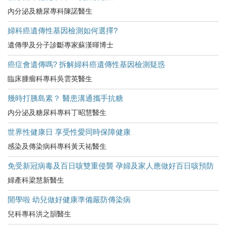
內分泌及糖尿專科陳諾醫生
婦科癌遺傳性基因檢測如何選擇?
遺傳學及分子診斷專家蘇漢暉博士
癌症會遺傳嗎? 拆解婦科癌遺傳性基因檢測疑惑
臨床腫瘤科專科吳雲英醫生
幾時打胰島素？ 醫患溝通攜手抗糖
内分泌及糖尿科專科丁昭慧醫生
世界性健康日 享受性愛同時保障健康
感染及傳染病科專科黃天祐醫生
免受新冠病毒及百日咳雙重侵襲 孕婦及家人應做好百日咳預防
婦產科梁慧新醫生
開學啦 幼兒做好健康準備嚴防傳染病
兒科專科洪之韻醫生