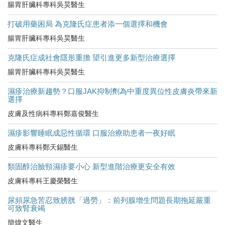
腸胃肝臟科專科吳昊醫生
打破用藥困局 為克隆氏症患者添一個選擇和機會
腸胃肝臟科專科吳昊醫生
克隆氏症成社會隱形重擔 望引進更多新型治療選擇
腸胃肝臟科專科吳昊醫生
濕疹治療新趨勢？口服JAK抑制劑為中重度異位性皮膚炎帶來新
選擇
皮膚及性病科專科鄭嘉俊醫生
濕疹影響睡眠成惡性循環 口服治療助患者一夜好眠
皮膚科專科鄭天錫醫生
類固醇治臉頸濕疹要小心 新型進階治療更安全有效
皮膚科專科王慶榮醫生
尿頻尿急苦忍致膀胱「過勞」：前列腺增生問題長期拖延嚴重
可致腎衰竭
簡煒文醫生