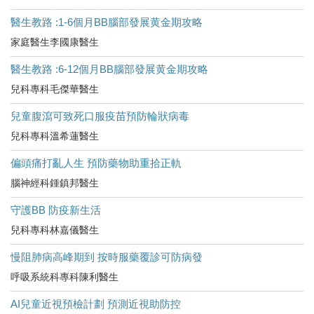
醫生教路 :1-6個月BB腦部發展黄金期攻略
家庭醫生李國康醫生
醫生教路 :6-12個月BB腦部發展黄金期攻略
兒科專科毛傑華醫生
兒童腹瀉可致死口服疫苗預防輪狀病毒
兒科專科溫希蓮醫生
偏頭痛打亂人生 預防藥物助重拾正軌
腦神經科鍾鎮邦醫生
守護BB 防疫新生活
兒科專科林嘉儀醫生
慢阻肺病高峰期到 按時服藥覆診可防病發
呼吸系統科專科陳利醫生
AI兒童近視預檢計劃 預測近視助防控