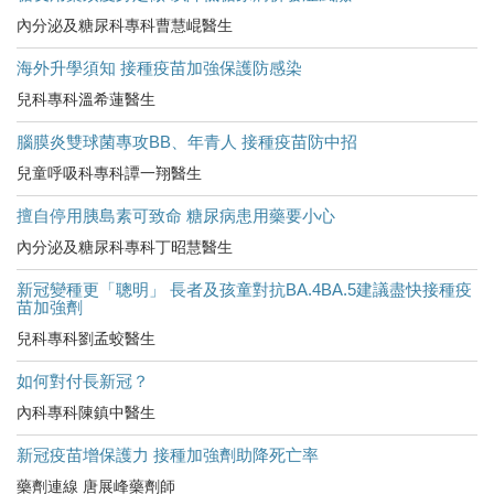
內分泌及糖尿科專科曹慧崐醫生
海外升學須知 接種疫苗加強保護防感染
兒科專科溫希蓮醫生
腦膜炎雙球菌專攻BB、年青人 接種疫苗防中招
兒童呼吸科專科譚一翔醫生
擅自停用胰島素可致命 糖尿病患用藥要小心
內分泌及糖尿科專科丁昭慧醫生
新冠變種更「聰明」 長者及孩童對抗BA.4BA.5建議盡快接種疫
苗加強劑
兒科專科劉孟蛟醫生
如何對付長新冠？
內科專科陳鎮中醫生
新冠疫苗增保護力 接種加強劑助降死亡率
藥劑連線 唐展峰藥劑師