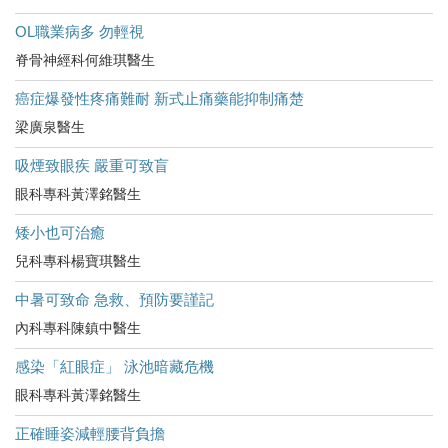
OL職業病多 勿輕視
脊骨神經科何維琪醫生
癌症爆發性疼痛難耐 新式止痛藥能抑制痛楚
梁廣泉醫生
吸煙致眼疾 嚴重可致盲
眼科專科黃澤銘醫生
矮小也可治癒
兒科專科楊寶琪醫生
中暑可致命 急救、預防要謹記
內科專科陳鎮中醫生
感染「紅眼症」 泳池暗藏危機
眼科專科黃澤銘醫生
正確睡姿減輕腰背負擔