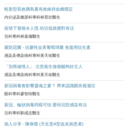
較新型長效胰島素有效維持血糖穩定
内分泌及糖尿科專科林景欣醫生
疫情下發燒令人慌 幼兒低燒應對有法
兒科專科林嘉儀醫生
嚴防惡菌 - 抗藥性金黃葡萄球菌 免濫用抗生素
感染及傳染病科專科黃天祐醫生
「別再做情人」 注意衞生做個貓狗好主人
感染及傳染病科專科黃天祐醫生
新冠病毒會影響靈魂之窗？ 齊來認識眼疾後遺症
眼科專科廖智恒醫生
新冠、輪狀病毒同樣可怕 嬰幼兒防感染有法
兒科專科劉成志醫生
病人分享 - 陳偉傑 (天生患A型血友病患者)