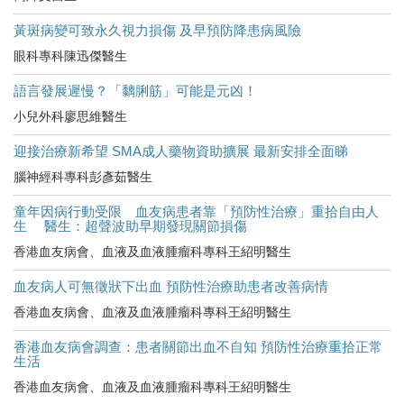
黃斑病變可致永久視力損傷 及早預防降患病風險
眼科專科陳迅傑醫生
語言發展遲慢？「黐脷筋」可能是元凶！
小兒外科廖思維醫生
迎接治療新希望 SMA成人藥物資助擴展 最新安排全面睇
腦神經科專科彭彥茹醫生
童年因病行動受限 血友病患者靠「預防性治療」重拾自由人
生 醫生：超聲波助早期發現關節損傷
香港血友病會、血液及血液腫瘤科專科王紹明醫生
血友病人可無徵狀下出血 預防性治療助患者改善病情
香港血友病會、血液及血液腫瘤科專科王紹明醫生
香港血友病會調查：患者關節出血不自知 預防性治療重拾正常
生活
香港血友病會、血液及血液腫瘤科專科王紹明醫生