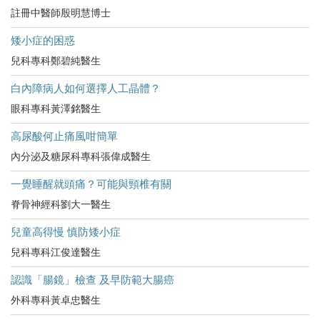
註冊中醫師殷明慧博士
矮小症的困惑
兒科專科鄭碧純醫生
白內障病人如何選擇人工晶體？
眼科專科黃澤銘醫生
高尿酸何止痛風咁簡單
內分泌及糖尿科專科張偉成醫生
一覺睡醒就頭痛？可能與頸椎有關
脊骨神經科劉大一醫生
兒童高得慢 慎防矮小症
兒科專科江俊達醫生
認識「腸鏡」檢查 及早防範大腸癌
外科專科黃卓忠醫生