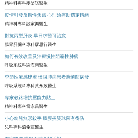
精神科專科麥棨諾醫生
疫情引發反應性焦慮 心理治療助穩定情緒
精神科專科談家樂醫生
對抗丙型肝炎 早日求醫可治愈
腸胃肝臟科專科廖思行醫生
如何有效改善及治療慢性阻塞性肺病
呼吸系統科謝海南醫生
季節性流感肆虐 慢阻肺病患者應慎防病發
呼吸系統科專科黃永政醫生
專家教路增抗壓能力貼士
精神科專科雷永昌醫生
小心幼兒無形殺手 腦膜炎雙球菌有得防
兒科專科溫希蓮醫生