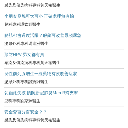
感染及傳染病科專科黃天祐醫生
小朋友發燒可大可小 正確處理無有怕
兒科專科譚欽粦醫生
膀胱都會過度活躍？服藥可改善尿頻尿急
泌尿外科專科馮達洲醫生
預防HPV 男女都有責
感染及傳染病科專科黃天祐醫生
良性前列腺增生一線藥物有效改善症狀
泌尿外科專科談寶雛醫生
勿顧此失彼 慎防新冠肺炎Men-B齊夾擊
兒科專科劉家輝醫生
安全套百分百安全？？
感染及傳染病科專科黃天祐醫生