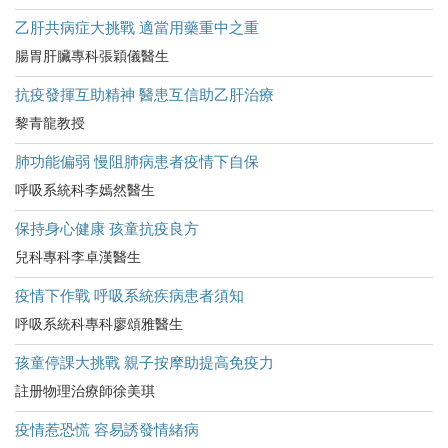
乙肝共病症大挑戰 適當用藥重中之重
腸胃肝臟專科張穎儀醫生
抗疫發揮互助精神 醫患互信助乙肝治療
黎青龍教授
肺功能偏弱 慢阻肺病患者疫情下自保
呼吸系統科李嫣然醫生
保持身心健康 孩童抗疫良方
兒科專科李卓漢醫生
疫情下作戰 呼吸系統疾病患者須知
呼吸系統科專科廖頌雅醫生
孩童停課大挑戰 親子按摩助提高免疫力
註册物理治療師徐美琪
疫情惹恐慌 容易誘發情緒病