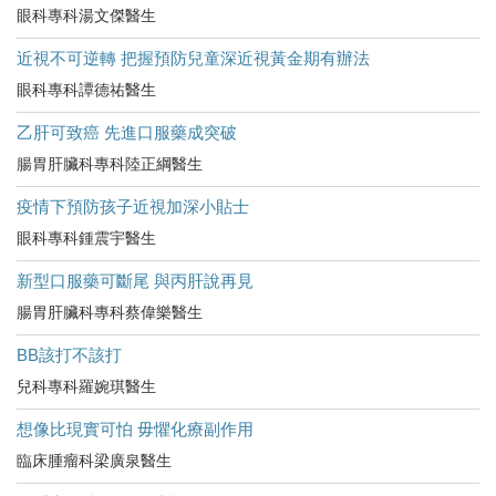
眼科專科湯文傑醫生
近視不可逆轉 把握預防兒童深近視黃金期有辦法
眼科專科譚德祐醫生
乙肝可致癌 先進口服藥成突破
腸胃肝臟科專科陸正綱醫生
疫情下預防孩子近視加深小貼士
眼科專科鍾震宇醫生
新型口服藥可斷尾 與丙肝說再見
腸胃肝臟科專科蔡偉樂醫生
BB該打不該打
兒科專科羅婉琪醫生
想像比現實可怕 毋懼化療副作用
臨床腫瘤科梁廣泉醫生