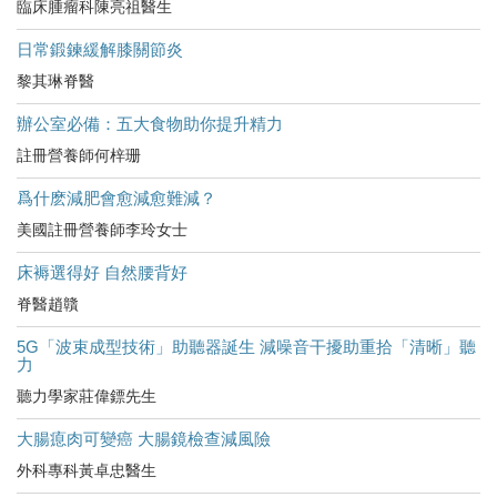
臨床腫瘤科陳亮祖醫生
日常鍛鍊緩解膝關節炎
黎其琳脊醫
辦公室必備：五大食物助你提升精力
註冊營養師何梓珊
爲什麽減肥會愈減愈難減？
美國註冊營養師李玲女士
床褥選得好 自然腰背好
脊醫趙贛
5G「波束成型技術」助聽器誕生 減噪音干擾助重拾「清晰」聽
力
聽力學家莊偉鏢先生
大腸瘜肉可變癌 大腸鏡檢查減風險
外科專科黃卓忠醫生