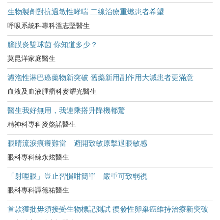
生物製劑對抗過敏性哮喘 二線治療重燃患者希望
呼吸系統科專科溫志堅醫生
腦膜炎雙球菌 你知道多少？
莫昆洋家庭醫生
濾泡性淋巴癌藥物新突破 舊藥新用副作用大減患者更滿意
血液及血液腫瘤科麥耀光醫生
醫生我好無用，我連乘搭升降機都驚
精神科專科麥棨諾醫生
眼睛流淚痕癢難當 避開致敏原擊退眼敏感
眼科專科練永炫醫生
「射哩眼」豈止習慣咁簡單 嚴重可致弱視
眼科專科譚德祐醫生
首款獲批毋須接受生物標記測試 復發性卵巢癌維持治療新突破