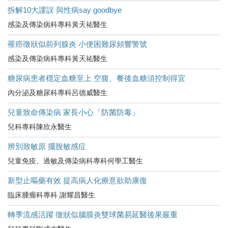
拆解10大謬誤 與性病say goodbye
感染及傳染病科專科黃天祐醫生
罹癌徵狀似前列腺炎 小便困難尿頻響警號
感染及傳染病科專科黃天祐醫生
糖尿病患者穩定血糖至上 空腹、餐後血糖須控制得宜
內分泌及糖尿科專科呂德威醫生
兒童致命傳染病 家長小心「防菌防毒」
兒科專科陳欣永醫生
辨別致敏原 擺脫敏感症
兒童免疫、過敏及傳染病科專科何學工醫生
新型止嘔藥有效 提高病人化療意欲助康復
臨床腫瘤科專科 謝耀昌醫生
轉季流感活躍 徵狀似腦膜炎雙球菌易延醫後果嚴重