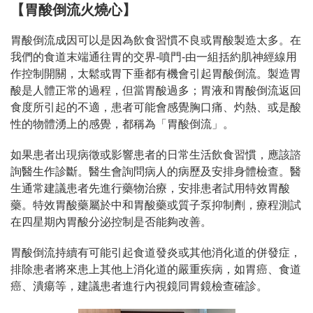
【胃酸倒流火燒心】
胃酸倒流成因可以是因為飲食習慣不良或胃酸製造太多。在
我們的食道末端通往胃的交界
-
噴門
-
由一組括約肌神經線用
作控制開關，太鬆或胃下垂都有機會引起胃酸倒流。製造胃
酸是人體正常的過程，但當胃酸過多；胃液和胃酸倒流返回
食度所引起的不適，患者可能會感覺胸口痛、灼熱、或是酸
性的物體湧上的感覺，都稱為「胃酸倒流」。
如果患者出現病徵或影響患者的日常生活飲食習慣，應該諮
詢醫生作診斷。醫生會詢問病人的病歷及安排身體檢查。醫
生通常建議患者先進行藥物治療，安排患者試用特效胃酸
藥。特效胃酸藥屬於中和胃酸藥或質子泵抑制劑，療程測試
在四星期內胃酸分泌控制是否能夠改善。
胃酸倒流持續有可能引起食道發炎或其他消化道的併發症，
排除患者將來患上其他上消化道的嚴重疾病，如胃癌、食道
癌、潰瘍等，建議患者進行內視鏡同胃鏡檢查確診。