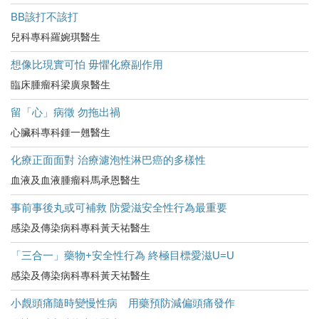
BB該打不該打
兒科專科羅婉琪醫生
想像比現實可怕 毋懼化療副作用
臨床腫瘤科梁廣泉醫生
留「心」病徵 勿拖出禍
心臟科專科鍾一翹醫生
化療正面面對 治療濾泡性淋巴癌的多樣性
血液及血液腫瘤科馬承恩醫生
事前事後丸或可補救 防愛滋安全性行為最重要
感染及傳染病科專科黃天祐醫生
「三合一」藥物+安全性行為 終極目標愛滋U=U
感染及傳染病科專科黃天祐醫生
小覤頭痛隨時變慢性病 用藥預防減偏頭痛發作