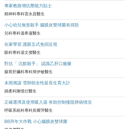
專家教路增抗壓能力貼士
精神科專科雷永昌醫生
小心幼兒無形殺手 腦膜炎雙球菌有得防
兒科專科溫希蓮醫生
在家學習 護眼五式免招近視
眼科專科湯文傑醫生
對抗「 沉默殺手」 認識乙肝口服藥
腸胃肝臟科專科簡伊敏醫生
未雨籌謀 雪卵助女性延長生育大計
婦產科陳憶仕醫生
正確選擇及使用吸入器 有助控制慢阻肺病情況
呼吸系統科專科吳耀萍醫生
BB拜年大作戰 小心腦膜炎雙球菌