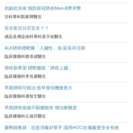
勿顧此失彼 慎防新冠肺炎Men-B齊夾擊
兒科專科劉家輝醫生
安全套百分百安全？？
感染及傳染病科專科黃天祐醫生
ALK肺癌標靶藥「入腦性」強 延長存活期
臨床腫瘤科蔡添成醫生
肺癌新希望 標靶藥阻「肺癌上腦」
臨床腫瘤科李兆康醫生
早期肺癌可根治 愈早發現機會愈大
臨床腫瘤科潘智文醫生
早期肺癌病徵不顯擴散快 增治療難度
臨床腫瘤科丘德芬醫生
藥劑師教路：抗疫消毒好幫手 識用HOCl次氯酸更安全有效