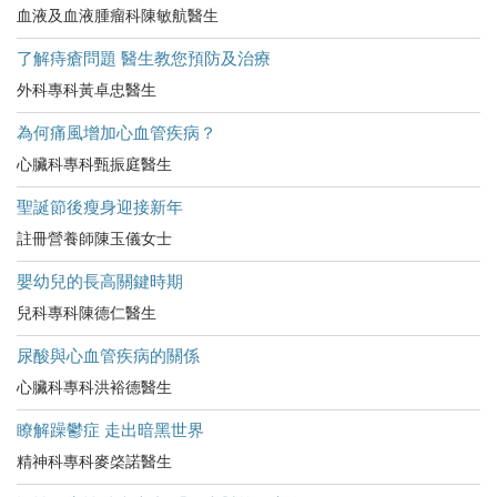
血液及血液腫瘤科陳敏航醫生
了解痔瘡問題 醫生教您預防及治療
外科專科黃卓忠醫生
為何痛風增加心血管疾病？
心臟科專科甄振庭醫生
聖誕節後瘦身迎接新年
註冊營養師陳玉儀女士
嬰幼兒的長高關鍵時期
兒科專科陳德仁醫生
尿酸與心血管疾病的關係
心臟科專科洪裕德醫生
瞭解躁鬱症 走出暗黑世界
精神科專科麥棨諾醫生