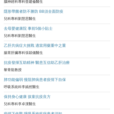
腦神經科專科曾建倫醫生
隱形帶菌者防不勝防 BB須全面防疫
兒科專科劉慧思醫生
去母嬰健康院 事前5個小貼士
兒科專科劉慧思醫生
乙肝共病症大挑戰 適當用藥重中之重
腸胃肝臟專科張穎儀醫生
抗疫發揮互助精神 醫患互信助乙肝治療
黎青龍教授
肺功能偏弱 慢阻肺病患者疫情下自保
呼吸系統科李嫣然醫生
保持身心健康 孩童抗疫良方
兒科專科李卓漢醫生
疫情下作戰 呼吸系統疾病患者須知