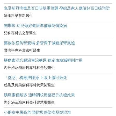
免受新冠病毒及百日咳雙重侵襲 孕婦及家人應做好百日咳預防
婦產科梁慧新醫生
開學啦 幼兒做好健康準備嚴防傳染病
兒科專科洪之韻醫生
藥物依從防腎衰竭 多管齊下減糖尿腎風險
腎病科專科葉逸軒醫生
胰島素混合腸泌素治糖尿 穩定血糖減輕副作用
內分泌及糖尿科專科林景欣醫生
「蠱惑」梅毒擅隱身 上眼上腦可致死
感染及傳染病科專科黃天祐醫生
胰島素種類多 適時調校用藥提升抗糖效果
內分泌及糖尿科專科曹慧崐醫生
小朋友中暑高危​ 慎防與傳染病發燒混淆