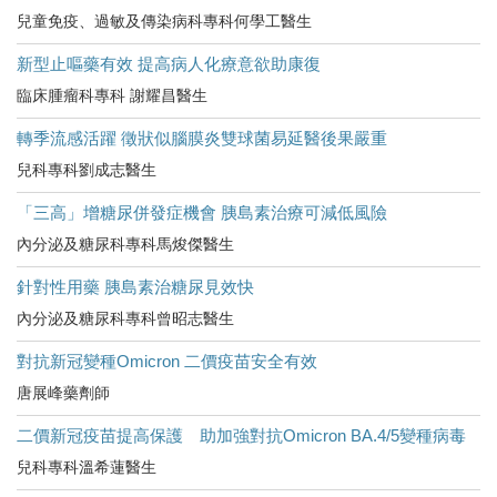
兒童免疫、過敏及傳染病科專科何學工醫生
新型止嘔藥有效 提高病人化療意欲助康復
臨床腫瘤科專科 謝耀昌醫生
轉季流感活躍 徵狀似腦膜炎雙球菌易延醫後果嚴重
兒科專科劉成志醫生
「三高」增糖尿併發症機會 胰島素治療可減低風險
內分泌及糖尿科專科馬焌傑醫生
針對性用藥 胰島素治糖尿見效快
內分泌及糖尿科專科曾昭志醫生
對抗新冠變種Omicron 二價疫苗安全有效
唐展峰藥劑師
二價新冠疫苗提高保護 助加強對抗Omicron BA.4/5變種病毒
兒科專科溫希蓮醫生