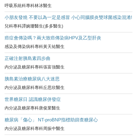
呼吸系統科專科林冰醫生
小朋友發燒 不要以為一定是感冒 小心同腦膜炎雙球菌感染混淆!
兒科專科譚婉珊醫生(多多醫生)
癌症會傳染嗎？兩大致癌傳染病HPV及乙型肝炎
感染及傳染病科專科黃天祐醫生
正確注射胰島素四步曲
内分泌及糖尿科專科張富強醫生
胰島素治療糖尿病八大迷思
内分泌及糖尿科專科丘思欣醫生
世界糖尿日 認識糖尿併發症
內分泌及糖尿專科唐俊業醫生
糖尿病「傷心」 NT-proBNP指標助篩查糖尿心
內分泌及糖尿科專科周振中醫生