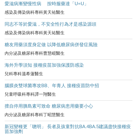
愛滋病漸變慢性病 按時服藥達「U=U」
感染及傳染病科專科黃天祐醫生
同志不等於愛滋，不安全性行為才是感染源頭
感染及傳染病科專科黃天祐醫生
糖友用藥須度身定做 以降低糖尿病併發症風險
內分泌及糖尿科專科曹慧崐醫生
海外升學須知 接種疫苗加強保護防感染
兒科專科溫希蓮醫生
腦膜炎雙球菌專攻BB、年青人 接種疫苗防中招
兒童呼吸科專科譚一翔醫生
擅自停用胰島素可致命 糖尿病患用藥要小心
內分泌及糖尿科專科丁昭慧醫生
新冠變種更「聰明」 長者及孩童對抗BA.4BA.5建議盡快接種疫
苗加強劑