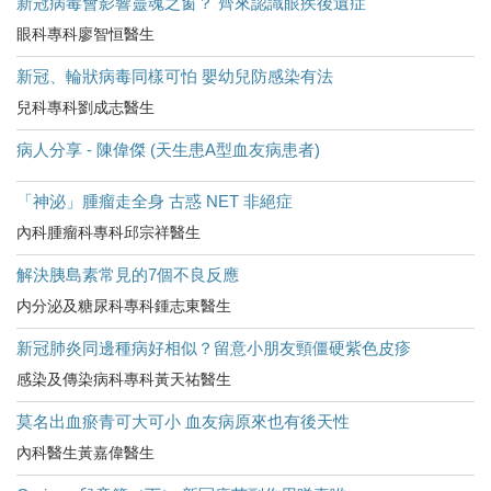
新冠病毒會影響靈魂之窗？ 齊來認識眼疾後遺症
眼科專科廖智恒醫生
新冠、輪狀病毒同樣可怕 嬰幼兒防感染有法
兒科專科劉成志醫生
病人分享 - 陳偉傑 (天生患A型血友病患者)
「神泌」腫瘤走全身 古惑 NET 非絕症
內科腫瘤科專科邱宗祥醫生
解決胰島素常見的7個不良反應
内分泌及糖尿科專科鍾志東醫生
新冠肺炎同邊種病好相似？留意小朋友頸僵硬紫色皮疹
感染及傳染病科專科黃天祐醫生
莫名出血瘀青可大可小 血友病原來也有後天性
內科醫生黃嘉偉醫生