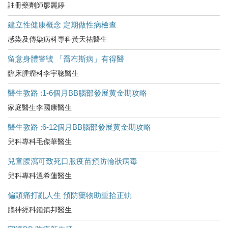
註冊藥劑師廖麗婷
建立性健康概念 定期做性病檢查
感染及傳染病科專科黃天祐醫生
留意身體警號 「喬布斯病」有得醫
臨床腫瘤科李宇聰醫生
醫生教路 :1-6個月BB腦部發展黄金期攻略
家庭醫生李國康醫生
醫生教路 :6-12個月BB腦部發展黄金期攻略
兒科專科毛傑華醫生
兒童腹瀉可致死口服疫苗預防輪狀病毒
兒科專科溫希蓮醫生
偏頭痛打亂人生 預防藥物助重拾正軌
腦神經科鍾鎮邦醫生