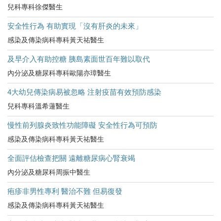
兒科專科徐傑醫生
安全性行為 有助實現「沒有肝炎的未來」
感染及傳染病科專科黃天祐醫生
及早介入有助控糖 胰島素面世百年難以取代
內分泌及糖尿科專科歐陽亦璋醫生
4大幼兒傳染病易被忽略 注射疫苗有效預防感染
兒科專科溫希蓮醫生
慢性前列腺炎致性功能障礙 安全性行為可預防
感染及傳染病科專科黃天祐醫生
全面評估檢查把關 遠離糖尿病心腎衰竭
內分泌及糖尿科周振中醫生
疱疹非男性專利 醫治不難 但易復發
感染及傳染病科專科黃天祐醫生