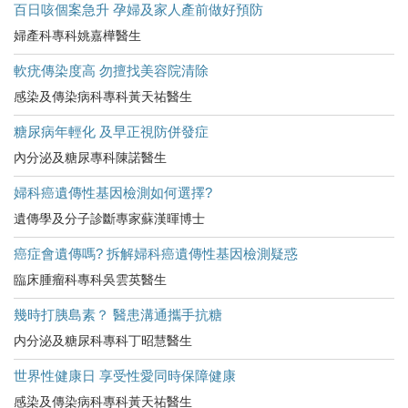
百日咳個案急升 孕婦及家人產前做好預防
婦產科專科姚嘉樺醫生
軟疣傳染度高 勿擅找美容院清除
感染及傳染病科專科黃天祐醫生
糖尿病年輕化 及早正視防併發症
內分泌及糖尿專科陳諾醫生
婦科癌遺傳性基因檢測如何選擇?
遺傳學及分子診斷專家蘇漢暉博士
癌症會遺傳嗎? 拆解婦科癌遺傳性基因檢測疑惑
臨床腫瘤科專科吳雲英醫生
幾時打胰島素？ 醫患溝通攜手抗糖
内分泌及糖尿科專科丁昭慧醫生
世界性健康日 享受性愛同時保障健康
感染及傳染病科專科黃天祐醫生