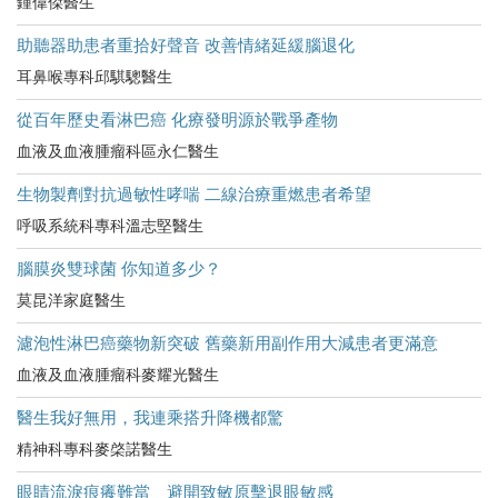
鍾偉傑醫生
助聽器助患者重拾好聲音 改善情緒延緩腦退化
耳鼻喉專科邱騏驄醫生
從百年歷史看淋巴癌 化療發明源於戰爭產物
血液及血液腫瘤科區永仁醫生
生物製劑對抗過敏性哮喘 二線治療重燃患者希望
呼吸系統科專科溫志堅醫生
腦膜炎雙球菌 你知道多少？
莫昆洋家庭醫生
濾泡性淋巴癌藥物新突破 舊藥新用副作用大減患者更滿意
血液及血液腫瘤科麥耀光醫生
醫生我好無用，我連乘搭升降機都驚
精神科專科麥棨諾醫生
眼睛流淚痕癢難當 避開致敏原擊退眼敏感