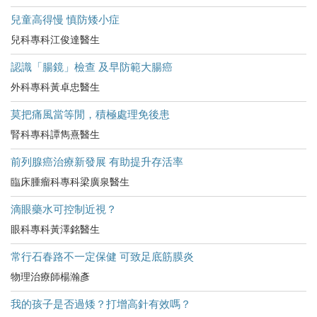
兒童高得慢 慎防矮小症
兒科專科江俊達醫生
認識「腸鏡」檢查 及早防範大腸癌
外科專科黃卓忠醫生
莫把痛風當等閒，積極處理免後患
腎科專科譚雋熹醫生
前列腺癌治療新發展 有助提升存活率
臨床腫瘤科專科梁廣泉醫生
滴眼藥水可控制近視？
眼科專科黃澤銘醫生
常行石春路不一定保健 可致足底筋膜炎
物理治療師楊瀚彥
我的孩子是否過矮？打增高針有效嗎？