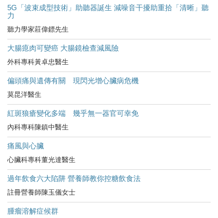
5G「波束成型技術」助聽器誕生 減噪音干擾助重拾「清晰」聽
力
聽力學家莊偉鏢先生
大腸瘜肉可變癌 大腸鏡檢查減風險
外科專科黃卓忠醫生
偏頭痛與遺傳有關 現閃光增心臟病危機
莫昆洋醫生
紅斑狼瘡變化多端 幾乎無一器官可幸免
內科專科陳鎮中醫生
痛風與心臟
心臟科專科董光達醫生
過年飲食六大陷阱 營養師教你控糖飲食法
註冊營養師陳玉儀女士
腫瘤溶解症候群