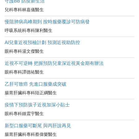
守護BB 防疫新生活
兒科專科林嘉儀醫生
慢阻肺病高峰期到 按時服藥覆診可防病發
呼吸系統科專科陳利醫生
AI兒童近視預檢計劃 預測近視助防控
眼科專科湯文傑醫生
近視不可逆轉 把握預防兒童深近視黃金期有辦法
眼科專科譚德祐醫生
乙肝可致癌 先進口服藥成突破
腸胃肝臟科專科陸正綱醫生
疫情下預防孩子近視加深小貼士
眼科專科鍾震宇醫生
新型口服藥可斷尾 與丙肝說再見
腸胃肝臟科專科蔡偉樂醫生