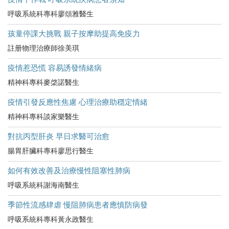
呼吸系統科專科廖頌雅醫生
孩童停課大挑戰 親子按摩助提高免疫力
註册物理治療師徐美琪
疫情惹恐慌 容易誘發情緒病
精神科專科麥棨諾醫生
疫情引發反應性焦慮 心理治療助穩定情緒
精神科專科談家樂醫生
對抗丙型肝炎 早日求醫可治愈
腸胃肝臟科專科廖思行醫生
如何有效改善及治療慢性阻塞性肺病
呼吸系統科謝海南醫生
季節性流感肆虐 慢阻肺病患者應慎防病發
呼吸系統科專科黃永政醫生