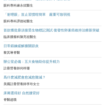
眼科專科練永炫醫生
「射哩眼」豈止習慣咁簡單 嚴重可致弱視
眼科專科譚德祐醫生
首款獲批毋須接受生物標記測試 復發性卵巢癌維持治療新突破
臨床腫瘤科陳亮祖醫生
日常鍛鍊緩解膝關節炎
黎其琳脊醫
辦公室必備：五大食物助你提升精力
註冊營養師何梓珊
爲什麽減肥會愈減愈難減？
美國註冊營養師李玲女士
床褥選得好 自然腰背好
脊醫趙贛