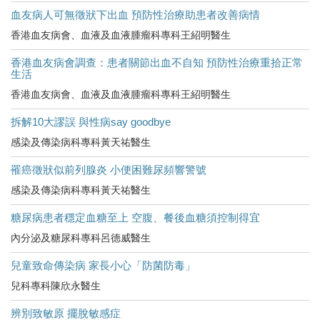
血友病人可無徵狀下出血 預防性治療助患者改善病情
香港血友病會、血液及血液腫瘤科專科王紹明醫生
香港血友病會調查：患者關節出血不自知 預防性治療重拾正常
生活
香港血友病會、血液及血液腫瘤科專科王紹明醫生
拆解10大謬誤 與性病say goodbye
感染及傳染病科專科黃天祐醫生
罹癌徵狀似前列腺炎 小便困難尿頻響警號
感染及傳染病科專科黃天祐醫生
糖尿病患者穩定血糖至上 空腹、餐後血糖須控制得宜
內分泌及糖尿科專科呂德威醫生
兒童致命傳染病 家長小心「防菌防毒」
兒科專科陳欣永醫生
辨別致敏原 擺脫敏感症