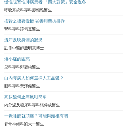
慢性阻塞性肺病患者 「四大對策」安全過冬
呼吸系統科專科廖頌雅醫生
換腎之後要愛惜 妥善用藥抗排斥
腎科專科譚雋熹醫生
流汗反映身體的狀況
註冊中醫師殷明慧博士
矮小症的困惑
兒科專科鄭碧純醫生
白內障病人如何選擇人工晶體？
眼科專科黃澤銘醫生
高尿酸何止痛風咁簡單
內分泌及糖尿科專科張偉成醫生
一覺睡醒就頭痛？可能與頸椎有關
脊骨神經科劉大一醫生