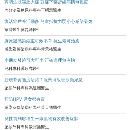
齊關注肢端肥大症 對症下藥舒緩病情無難度
內分泌及糖尿科專科丁昭慧醫生
復活節戶外活動多 兒童抵抗力弱小心感染發燒
家庭醫生莫昆洋醫生
脲原體感染嚴重可致不育 抗生素可治癒
感染及傳染病科專科黃天祐醫生
小朋友發燒可大可小 正確處理無有怕
兒科專科譚欽粦醫生
膀胱都會過度活躍？服藥可改善尿頻尿急
泌尿外科專科馮達洲醫生
預防HPV 男女都有責
感染及傳染病科專科黃天祐醫生
良性前列腺增生一線藥物有效改善症狀
泌尿外科專科談寶雛醫生