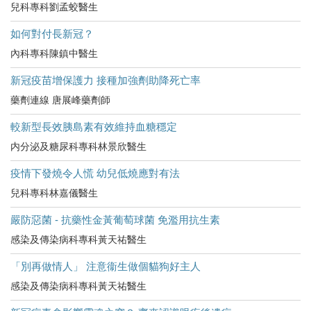
兒科專科劉孟蛟醫生
如何對付長新冠？
內科專科陳鎮中醫生
新冠疫苗增保護力 接種加強劑助降死亡率
藥劑連線 唐展峰藥劑師
較新型長效胰島素有效維持血糖穩定
内分泌及糖尿科專科林景欣醫生
疫情下發燒令人慌 幼兒低燒應對有法
兒科專科林嘉儀醫生
嚴防惡菌 - 抗藥性金黃葡萄球菌 免濫用抗生素
感染及傳染病科專科黃天祐醫生
「別再做情人」 注意衞生做個貓狗好主人
感染及傳染病科專科黃天祐醫生