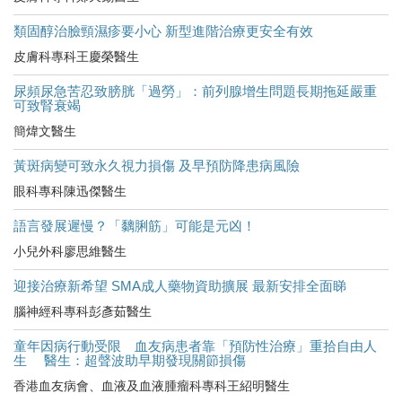
類固醇治臉頸濕疹要小心 新型進階治療更安全有效
皮膚科專科王慶榮醫生
尿頻尿急苦忍致膀胱「過勞」：前列腺增生問題長期拖延嚴重
可致腎衰竭
簡煒文醫生
黃斑病變可致永久視力損傷 及早預防降患病風險
眼科專科陳迅傑醫生
語言發展遲慢？「黐脷筋」可能是元凶！
小兒外科廖思維醫生
迎接治療新希望 SMA成人藥物資助擴展 最新安排全面睇
腦神經科專科彭彥茹醫生
童年因病行動受限 血友病患者靠「預防性治療」重拾自由人
生 醫生：超聲波助早期發現關節損傷
香港血友病會、血液及血液腫瘤科專科王紹明醫生