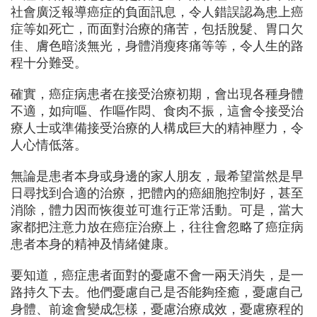
社會廣泛報導癌症的負面訊息，令人錯誤認為患上癌
症等如死亡，而面對治療的痛苦，包括脫髮、胃口欠
佳、膚色暗淡無光，身體消瘦疼痛等等，令人生的路
程十分難受。
確實，癌症病患者在接受治療初期，會出現各種身體
不適，如疴嘔、作嘔作悶、食肉不振，這會令接受治
療人士或準備接受治療的人構成巨大的精神壓力，令
人心情低落。
無論是患者本身或身邊的家人朋友，最希望當然是早
日尋找到合適的治療，把體內的癌細胞控制好，甚至
消除，體力因而恢復並可進行正常活動。可是，當大
家都把注意力放在癌症治療上，往往會忽略了癌症病
患者本身的精神及情緒健康。
要知道，癌症患者面對的憂慮不會一兩天消失，是一
路持久下去。他們憂慮自己是否能夠痊癒，憂慮自己
身體、前途會變成怎樣，憂慮治療成效，憂慮療程的