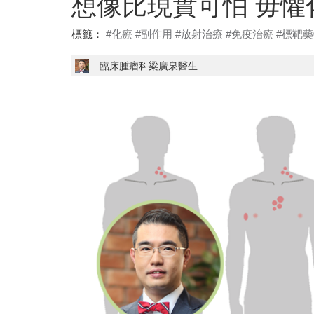
想像比現實可怕 毋懼
標籤：
#化療
#副作用
#放射治療
#免疫治療
#標靶
臨床腫瘤科梁廣泉醫生