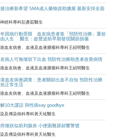
接治療新希望 SMA成人藥物資助擴展 最新安排全面
睇
神經科專科彭彥茹醫生
童年因病行動受限 血友病患者靠「預防性治療」重拾
自由人生 醫生：超聲波助早期發現關節損傷
港血友病會、血液及血液腫瘤科專科王紹明醫生
血友病人可無徵狀下出血 預防性治療助患者改善病情
港血友病會、血液及血液腫瘤科專科王紹明醫生
香港血友病會調查：患者關節出血不自知 預防性治療
重拾正常生活
港血友病會、血液及血液腫瘤科專科王紹明醫生
解10大謬誤 與性病say goodbye
染及傳染病科專科黃天祐醫生
罹癌徵狀似前列腺炎 小便困難尿頻響警號
染及傳染病科專科黃天祐醫生