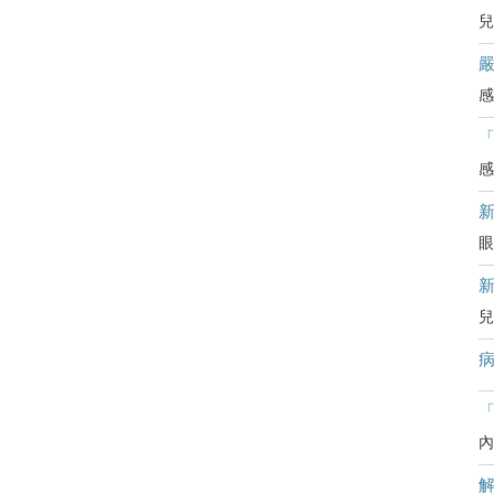
兒
嚴
感
感
眼
兒
病
「
內