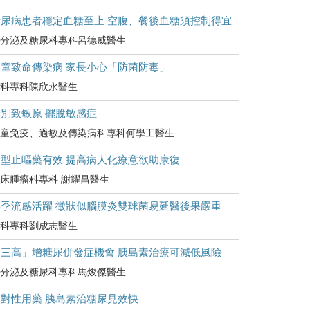
糖尿病患者穩定血糖至上 空腹、餐後血糖須控制得宜
分泌及糖尿科專科呂德威醫生
兒童致命傳染病 家長小心「防菌防毒」
科專科陳欣永醫生
別致敏原 擺脫敏感症
童免疫、過敏及傳染病科專科何學工醫生
新型止嘔藥有效 提高病人化療意欲助康復
床腫瘤科專科 謝耀昌醫生
轉季流感活躍 徵狀似腦膜炎雙球菌易延醫後果嚴重
科專科劉成志醫生
「三高」增糖尿併發症機會 胰島素治療可減低風險
分泌及糖尿科專科馬焌傑醫生
針對性用藥 胰島素治糖尿見效快