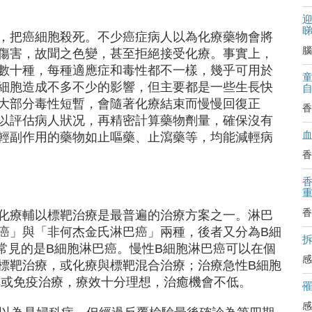
迎
，把癌細胞殺死。不少癌症病人以為化療藥物會將
腦
傷害，故聞之色變，甚至拒絕接受化療。事實上，
數十種，每種適應症和毒性都不一樣，幾乎可用於
細胞造成不多不少的影響，但主要都是一些生長快
大部分毒性短暫，會隨著化療結束而慢慢回復正
香
以評估病人狀况，再精密計算藥物劑量，確保沒有
輕副作用的藥物如止嘔藥、止瀉藥等，均能減輕病
香
香
化療輔以標靶治療是最普遍的治療方案之一。淋巴
癌」與「非何杰金氏淋巴癌」兩種，後者又分為B細
拆
常見的是B細胞淋巴癌。慢性B細胞淋巴癌可以在個
感
標靶治療，或化療與標靶混合治療；治療急性B細胞
靶或免疫治療，療效十分理想，治癒機會不低。
感