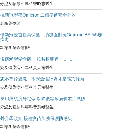
分泌及糖尿科專科曾昭志醫生
抗新冠變種Omicron 二價疫苗安全有效
展峰藥劑師
價新冠疫苗提高保護 助加強對抗Omicron BA.4/5變
種病毒
科專科溫希蓮醫生
愛滋病漸變慢性病 按時服藥達「U=U」
染及傳染病科專科黃天祐醫生
同志不等於愛滋，不安全性行為才是感染源頭
染及傳染病科專科黃天祐醫生
糖友用藥須度身定做 以降低糖尿病併發症風險
分泌及糖尿科專科曹慧崐醫生
海外升學須知 接種疫苗加強保護防感染
科專科溫希蓮醫生