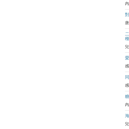
內
對
唐
二
兒
感
感
內
兒