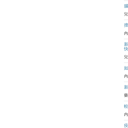
兒
內
新
兒
內
藥
内