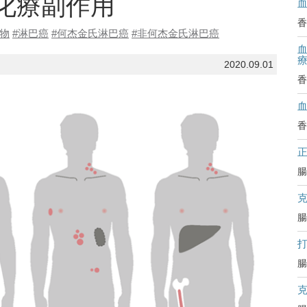
化療副作用
香
藥物
#淋巴癌
#何杰金氏淋巴癌
#非何杰金氏淋巴癌
血
2020.09.01
香
香
腸
腸
腸