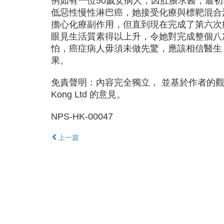
例如有一位50歲女病人，因肚脹求醫，最
低惡性慢性淋巴癌，她接受化療與標靶混合
擔心化療副作用，但直到現在完成了第六次
眼見生活質素得以上升，令她對完成整個八
怕，癌症病人毋須未做先驚，應該相信醫生
果。
免責聲明：內容完全獨立， 並基於作者的觀點，它可能
Kong Ltd 的意見。
NPS-HK-00047
上一篇