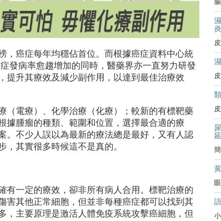
腸
皮
排行榜，癌症每年均穩佔首位。而根據癌症資料中心統
癌症發病率愈趨增加的同時，醫藥界亦一直努力研發
皮
，提升其療效及減少副作用，以達到最佳治療效
皮
療（電療）、化學治療（化療）；較新的有標靶藥
根據腫瘤的種類、範圍和位置，選擇最合適的療
案。不少人誤以為最新的療法總是最好，又有人認
步，其實很多時候這不是真的。
簡
眼
確有一定的療效，卻非所有病人合用。標靶治療的
傷害其他正常細胞，但並非每種癌症都可以找到其
多，主要原理是激活人體免疫系統攻擊癌細胞，但
小