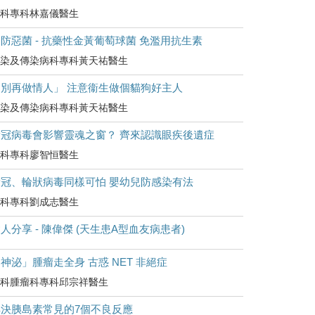
科專科林嘉儀醫生
防惡菌 - 抗藥性金黃葡萄球菌 免濫用抗生素
染及傳染病科專科黃天祐醫生
「別再做情人」 注意衞生做個貓狗好主人
染及傳染病科專科黃天祐醫生
新冠病毒會影響靈魂之窗？ 齊來認識眼疾後遺症
科專科廖智恒醫生
新冠、輪狀病毒同樣可怕 嬰幼兒防感染有法
科專科劉成志醫生
人分享 - 陳偉傑 (天生患A型血友病患者)
神泌」腫瘤走全身 古惑 NET 非絕症
科腫瘤科專科邱宗祥醫生
解決胰島素常見的7個不良反應