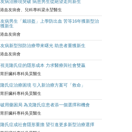
血友病治療現突破 病患男生從絕望走向新生
港血友病會、兒科專科梁永堃醫生
友病男生「戴頭盔」上學防出血 苦等16年獲新型治
療獲新生
港血友病會
血友病新型預防治療帶來曙光 助患者重獲新生
港血友病會
正視克隆氏症的隱形成本 力求醫療與社會雙贏
胃肝臟科專科吳昊醫生
克隆氏症治療困境 引入新治療方案可「救命」
胃肝臟科專科吳昊醫生
打破用藥困局 為克隆氏症患者添一個選擇和機會
胃肝臟科專科吳昊醫生
克隆氏症成社會隱形重擔 望引進更多新型治療選擇