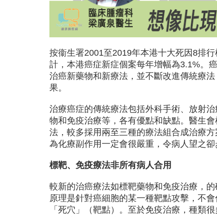
按衞生署2001至2019年本港十大死因8
計，本港癌症新症個案每年增幅為3.1%。
治癌新藥物和新療法，並不斷改進傳統療法
果。
治療癌症的傳統療法包括外科手術、放射治
物和免疫治療等，各有優點和缺點。醫生會
法，較多採用兩至三種的療法組合成治療方
為化療副作用一定會很嚴重，令病人望之卻
標靶、免疫療法非
所有病
人合用
較新的治癌療法如標靶藥物和免疫治療，的
原理是針對癌細胞的某一種靶點攻擊，不會
「死穴」（靶點）。至於免疫治療，種類很