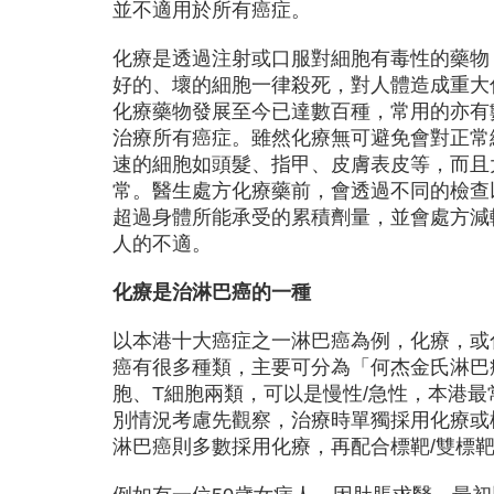
並不適用於所有癌症。
化療是透過注射或口服對細胞有毒性的藥物
好的、壞的細胞一律殺死，對人體造成重大
化療藥物發展至今已達數百種，常用的亦有
治療所有癌症。雖然化療無可避免會對正常
速的細胞如頭髮、指甲、皮膚表皮等，而且
常。醫生處方化療藥前，會透過不同的檢查
超過身體所能承受的累積劑量，並會處方減
人的不適。
化療
是
治淋巴癌
的一種
以本港十大癌症之一淋巴癌為例，化療，或
癌有很多種類，主要可分為「何杰金氏淋巴
胞、T細胞兩類，可以是慢性/急性，本港最
別情況考慮先觀察，治療時單獨採用化療或
淋巴癌則多數採用化療，再配合標靶/雙標