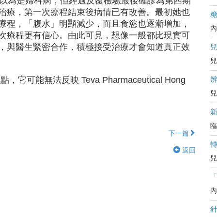
初以為是婦科病，但經過反覆檢驗最後確診為第四期
治療，第一次療程結束後病情已有改善。最初她也
療程，「腹水」明顯減少，而且食慾也逐漸增加，
內
次療程更有信心。由此可見，想像一般都比現實可
，與醫生緊密合作，積極接受治療才會知道真正效
兒
辨
無法反映 Teva Pharmaceutical Hong
兒
臨
下一篇
返回
兒
內