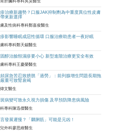
胃肝臟科專科吳昊醫生
濕疹治療新趨勢？口服JAK抑制劑為中重度異位性皮膚
炎帶來新選擇
膚及性病科專科鄭嘉俊醫生
濕疹影響睡眠成惡性循環 口服治療助患者一夜好眠
膚科專科鄭天錫醫生
類固醇治臉頸濕疹要小心 新型進階治療更安全有效
膚科專科王慶榮醫生
尿頻尿急苦忍致膀胱「過勞」：前列腺增生問題長期拖
延嚴重可致腎衰竭
煒文醫生
黃斑病變可致永久視力損傷 及早預防降患病風險
科專科陳迅傑醫生
語言發展遲慢？「黐脷筋」可能是元凶！
兒外科廖思維醫生