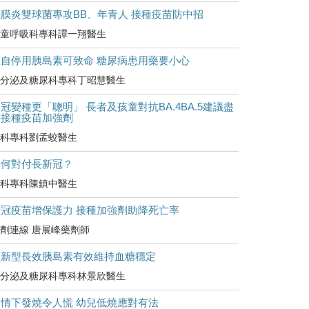
腦膜炎雙球菌專攻BB、年青人 接種疫苗防中招
童呼吸科專科譚一翔醫生
擅自停用胰島素可致命 糖尿病患用藥要小心
分泌及糖尿科專科丁昭慧醫生
冠變種更「聰明」 長者及孩童對抗BA.4BA.5建議盡
快接種疫苗加強劑
科專科劉孟蛟醫生
如何對付長新冠？
科專科陳鎮中醫生
新冠疫苗增保護力 接種加強劑助降死亡率
劑連線 唐展峰藥劑師
較新型長效胰島素有效維持血糖穩定
分泌及糖尿科專科林景欣醫生
疫情下發燒令人慌 幼兒低燒應對有法