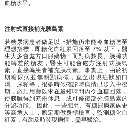
血糖水平。
注射式直接補充胰島素
若糖尿病患者做足以上措施仍未能令血糖達至
理想指標，即糖化血紅素回落至 7% 以下，醫
生大多會處方口服藥物；而對病齡長、胰臟功
能轉差的糖友，醫生可能會處方注射式胰島
素，直接為患者補充胰島素。事實上，由於初
期糖尿病並無明顯病徵，直至出現症狀如口
渴、尿頻等，很多時候確診時病情已步入中後
期，必須用藥以求在最短時間內令血糖回落，
使胰臟得到充份休息，或可修復部分胰島素的
分泌功能。 因此，一些肥胖、有糖尿病家族史
等高危人士，應定期做身體檢查，監測糖化血
紅素，有助及時發現病情，盡早醫治。