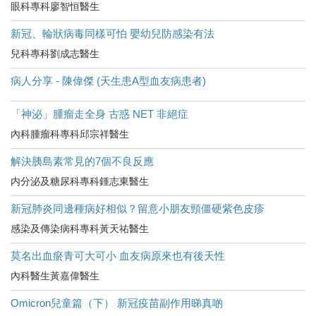
眼科專科廖智恒醫生
新冠、輪狀病毒同樣可怕 嬰幼兒防感染有法
兒科專科劉成志醫生
病人分享 - 陳偉傑 (天生患A型血友病患者)
「神泌」腫瘤走全身 古惑 NET 非絕症
內科腫瘤科專科邱宗祥醫生
解決胰島素常見的7個不良反應
内分泌及糖尿科專科鍾志東醫生
新冠肺炎同邊種病好相似？留意小朋友頸僵硬紫色皮疹
感染及傳染病科專科黃天祐醫生
莫名出血瘀青可大可小 血友病原來也有後天性
內科醫生黃嘉偉醫生
Omicron兒童篇（下） 新冠疫苗副作用睇真啲