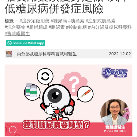
低糖尿病併發症風險
標籤：
#度身定做用藥
#糖尿病
#胰島素
#注射式胰島素
#混合藥物
#相輔相成
#腸泌素
#控制血糖
#內分泌及糖尿科專科
#曹慧崐醫生
Share via Whatsapp
內分泌及糖尿科專科曹慧崐醫生
2022.12.02