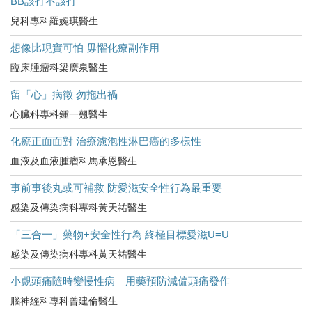
BB該打不該打
兒科專科羅婉琪醫生
想像比現實可怕 毋懼化療副作用
臨床腫瘤科梁廣泉醫生
留「心」病徵 勿拖出禍
心臟科專科鍾一翹醫生
化療正面面對 治療濾泡性淋巴癌的多樣性
血液及血液腫瘤科馬承恩醫生
事前事後丸或可補救 防愛滋安全性行為最重要
感染及傳染病科專科黃天祐醫生
「三合一」藥物+安全性行為 終極目標愛滋U=U
感染及傳染病科專科黃天祐醫生
小覤頭痛隨時變慢性病 用藥預防減偏頭痛發作
腦神經科專科曾建倫醫生