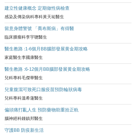
建立性健康概念 定期做性病檢查
感染及傳染病科專科黃天祐醫生
留意身體警號 「喬布斯病」有得醫
臨床腫瘤科李宇聰醫生
醫生教路 :1-6個月BB腦部發展黄金期攻略
家庭醫生李國康醫生
醫生教路 :6-12個月BB腦部發展黄金期攻略
兒科專科毛傑華醫生
兒童腹瀉可致死口服疫苗預防輪狀病毒
兒科專科溫希蓮醫生
偏頭痛打亂人生 預防藥物助重拾正軌
腦神經科鍾鎮邦醫生
守護BB 防疫新生活