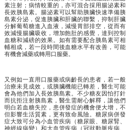
素注射；病情較重的，亦可混合採用腸泌素和
長效胰島素。腸泌素可以幫助胰臟快速準備胰
島素分泌，促進胰臟和肝臟的聯繫，抑制肝臟
分解葡萄糖進入血液，減慢胃部排空，從而有
效減慢腸臟吸收，增加飽肚的感覺，達到控制
血糖和減磅的效果。如有需要配合胰島素可相
輔相成，若一段時間後血糖水平有改善，可能
有機會減藥或轉用口服藥。
又例如一直用口服藥或病齡長的患者，若一般
治療未見成效，或胰臟機能已轉差，醫生可能
會為他們加入長效胰島素。不少糖友因怕打針
而抗拒注射胰島素，醫生需耐心解釋，讓他們
明白若血糖失控，患併發症的機會便大增，不
但影響生活質素，更有致命風險。糖尿病併發
症大致可分為小血管疾病（糖尿眼、糖尿腎、
神經線病變）和大血管疾病（冠狀動脈疾病、