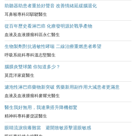
助聽器助患者重拾好聲音 改善情緒延緩腦退化
耳鼻喉專科邱騏驄醫生
從百年歷史看淋巴癌 化療發明源於戰爭產物
血液及血液腫瘤科區永仁醫生
生物製劑對抗過敏性哮喘 二線治療重燃患者希望
呼吸系統科專科溫志堅醫生
腦膜炎雙球菌 你知道多少？
莫昆洋家庭醫生
濾泡性淋巴癌藥物新突破 舊藥新用副作用大減患者更滿意
血液及血液腫瘤科麥耀光醫生
醫生我好無用，我連乘搭升降機都驚
精神科專科麥棨諾醫生
眼睛流淚痕癢難當 避開致敏原擊退眼敏感