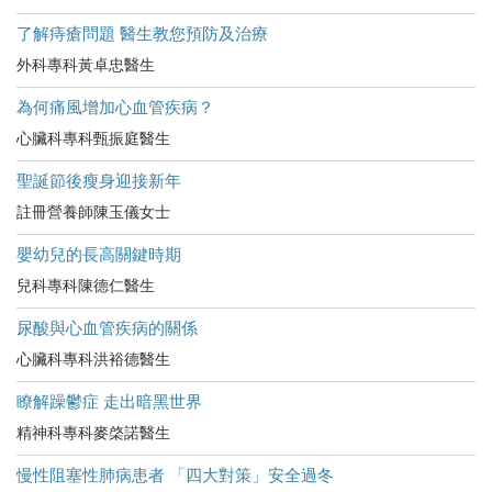
了解痔瘡問題 醫生教您預防及治療
外科專科黃卓忠醫生
為何痛風增加心血管疾病？
心臟科專科甄振庭醫生
聖誕節後瘦身迎接新年
註冊營養師陳玉儀女士
嬰幼兒的長高關鍵時期
兒科專科陳德仁醫生
尿酸與心血管疾病的關係
心臟科專科洪裕德醫生
瞭解躁鬱症 走出暗黑世界
精神科專科麥棨諾醫生
慢性阻塞性肺病患者 「四大對策」安全過冬