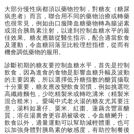
大部分慢性病都須以藥物控制，對糖友（糖尿
病患者）而言，聯合用不同的藥物治療或轉藥
也很常見，例如由口服降血糖藥物轉為腸泌素
或混合胰島素注射，以達到控制血糖水平的最
佳效果。糖友應聽從醫生指示，配合適當飲食
及運動，令血糖回落至比較理想指標，從而有
機會調低藥物的服用。
診斷初期的糖友要控制血糖水平，首先是控制
飲食，因為進食的食物是影響血糖升幅及波動
的主要因素，所以選擇低升糖指數的醣質攝取
十分重要，糖友應改變飲食習慣，例如挑選吃
高纖維麵包，少吃精製米或轉吃溝米（精製米
混合糙米）。愛喝中式老火湯的糖友尤其要注
意，湯料如薯仔、粟米、紅棗、蓮藕含豐富醣
質，溶在湯裏會更容易被吸收，令血糖飇升；
飲食以外，適量運動可以幫助減輕體重，也可
以加強身體對胰島素的敏感度，有助控制餐後