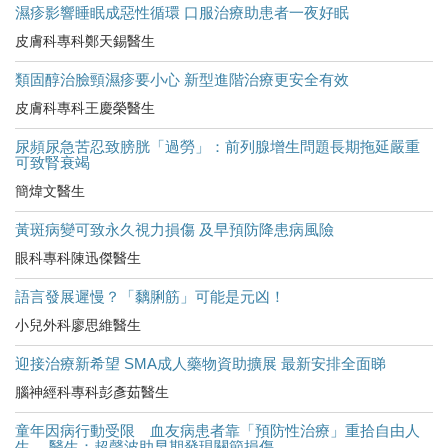
濕疹影響睡眠成惡性循環 口服治療助患者一夜好眠
皮膚科專科鄭天錫醫生
類固醇治臉頸濕疹要小心 新型進階治療更安全有效
皮膚科專科王慶榮醫生
尿頻尿急苦忍致膀胱「過勞」：前列腺增生問題長期拖延嚴重
可致腎衰竭
簡煒文醫生
黃斑病變可致永久視力損傷 及早預防降患病風險
眼科專科陳迅傑醫生
語言發展遲慢？「黐脷筋」可能是元凶！
小兒外科廖思維醫生
迎接治療新希望 SMA成人藥物資助擴展 最新安排全面睇
腦神經科專科彭彥茹醫生
童年因病行動受限 血友病患者靠「預防性治療」重拾自由人
生 醫生：超聲波助早期發現關節損傷