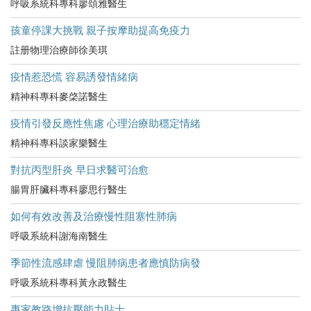
呼吸系統科專科廖頌雅醫生
孩童停課大挑戰 親子按摩助提高免疫力
註册物理治療師徐美琪
疫情惹恐慌 容易誘發情緒病
精神科專科麥棨諾醫生
疫情引發反應性焦慮 心理治療助穩定情緒
精神科專科談家樂醫生
對抗丙型肝炎 早日求醫可治愈
腸胃肝臟科專科廖思行醫生
如何有效改善及治療慢性阻塞性肺病
呼吸系統科謝海南醫生
季節性流感肆虐 慢阻肺病患者應慎防病發
呼吸系統科專科黃永政醫生
專家教路增抗壓能力貼士