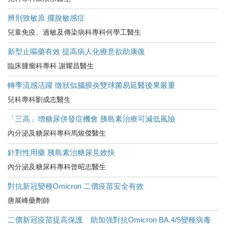
辨別致敏原 擺脫敏感症
兒童免疫、過敏及傳染病科專科何學工醫生
新型止嘔藥有效 提高病人化療意欲助康復
臨床腫瘤科專科 謝耀昌醫生
轉季流感活躍 徵狀似腦膜炎雙球菌易延醫後果嚴重
兒科專科劉成志醫生
「三高」增糖尿併發症機會 胰島素治療可減低風險
內分泌及糖尿科專科馬焌傑醫生
針對性用藥 胰島素治糖尿見效快
內分泌及糖尿科專科曾昭志醫生
對抗新冠變種Omicron 二價疫苗安全有效
唐展峰藥劑師
二價新冠疫苗提高保護 助加強對抗Omicron BA.4/5變種病毒