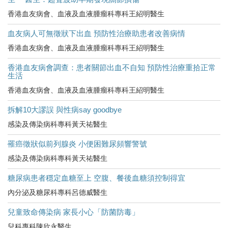
香港血友病會、血液及血液腫瘤科專科王紹明醫生
血友病人可無徵狀下出血 預防性治療助患者改善病情
香港血友病會、血液及血液腫瘤科專科王紹明醫生
香港血友病會調查：患者關節出血不自知 預防性治療重拾正常
生活
香港血友病會、血液及血液腫瘤科專科王紹明醫生
拆解10大謬誤 與性病say goodbye
感染及傳染病科專科黃天祐醫生
罹癌徵狀似前列腺炎 小便困難尿頻響警號
感染及傳染病科專科黃天祐醫生
糖尿病患者穩定血糖至上 空腹、餐後血糖須控制得宜
內分泌及糖尿科專科呂德威醫生
兒童致命傳染病 家長小心「防菌防毒」
兒科專科陳欣永醫生