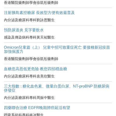
香港醫院藥劑師學會徐凱彤藥劑師
注射胰島素控糖尿 長效型方便有效最普及
內分泌及糖尿科專科劉詠恩醫生
預防尿道炎 見字要飲水
感染及傳染病科專科黃天祐醫生
Omicron兒童篇（上） 兒童中招可致重症死亡 要接種新冠疫苗
加強保護力
香港醫院藥劑師學會徐凱彤藥劑師
血糖忽高忽低更危險 教您四招穩血糖
内分泌及糖尿科專科袁美欣醫生
三大指數 : 糖化血色素、微量白蛋白尿、NT-proBNP 防糖尿病
併發症
內分泌及糖尿科專科周振中醫生
四藥聯合治療 EGFR晚期肺癌延活有望
呼吸系統科專科林冰醫生