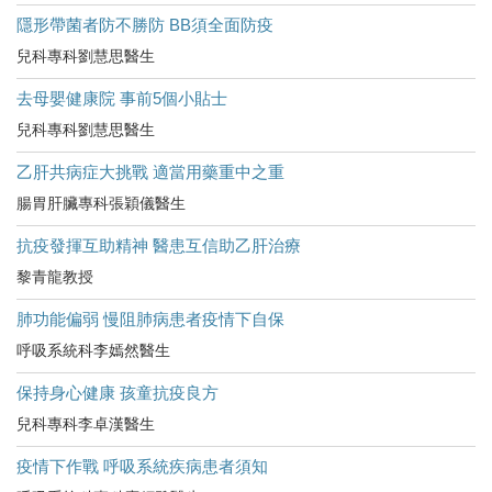
隱形帶菌者防不勝防 BB須全面防疫
兒科專科劉慧思醫生
去母嬰健康院 事前5個小貼士
兒科專科劉慧思醫生
乙肝共病症大挑戰 適當用藥重中之重
腸胃肝臟專科張穎儀醫生
抗疫發揮互助精神 醫患互信助乙肝治療
黎青龍教授
肺功能偏弱 慢阻肺病患者疫情下自保
呼吸系統科李嫣然醫生
保持身心健康 孩童抗疫良方
兒科專科李卓漢醫生
疫情下作戰 呼吸系統疾病患者須知