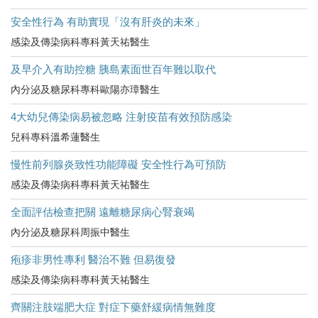
安全性行為 有助實現「沒有肝炎的未來」
感染及傳染病科專科黃天祐醫生
及早介入有助控糖 胰島素面世百年難以取代
內分泌及糖尿科專科歐陽亦璋醫生
4大幼兒傳染病易被忽略 注射疫苗有效預防感染
兒科專科溫希蓮醫生
慢性前列腺炎致性功能障礙 安全性行為可預防
感染及傳染病科專科黃天祐醫生
全面評估檢查把關 遠離糖尿病心腎衰竭
內分泌及糖尿科周振中醫生
疱疹非男性專利 醫治不難 但易復發
感染及傳染病科專科黃天祐醫生
齊關注肢端肥大症 對症下藥舒緩病情無難度