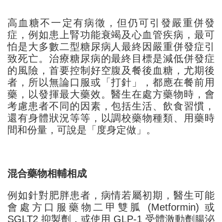
高血糖不一定有病徵，但仍可引發嚴重併發
症，例如患上腎功能衰竭及心血管疾病，最可
怕是大多數二型糖尿病人最終因嚴重併發症引
致死亡
。治療糖尿病的最終目
標
是減低併發症
的風險，
首要控制好空腹及餐後血糖，尤期後
者，所以無論口服或「打針」，都應在餐前用
藥，以發揮最大藥效。醫生在處方藥物時，會
考慮患者不同的因素，包括生活、飲食習慣，
還有身體狀況等等，以調校藥物種類、用藥時
間和份量，可說是「度身定做」。
混合藥物相輔相成
例如針對肥胖患者，病情若屬初期，醫生可能
會處方口服藥物二甲雙胍 (Metformin) 或
SGLT2 抑製劑，或使用 GLP-1 受體激動劑腸泌