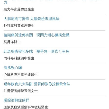
力
聽力學家莊偉鏢先生
大腸瘜肉可變癌 大腸鏡檢查減風險
外科專科黃卓忠醫生
偏頭痛與遺傳有關 現閃光增心臟病危機
莫昆洋醫生
紅斑狼瘡變化多端 幾乎無一器官可幸免
內科專科陳鎮中醫生
痛風與心臟
心臟科專科董光達醫生
過年飲食六大陷阱 營養師教你控糖飲食法
註冊營養師陳玉儀女士
腫瘤溶解症候群
血液及血液腫瘤科陳敏航醫生