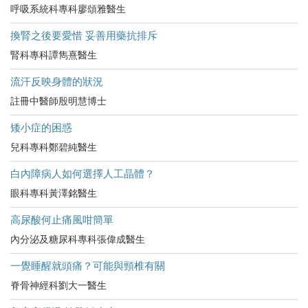
呼吸系統科專科廖頌雅醫生
換腎之後要愛惜 妥善用藥抗排斥
腎科專科譚雋熹醫生
流汗反映身體的狀況
註冊中醫師殷明慧博士
矮小症的困惑
兒科專科鄭碧純醫生
白內障病人如何選擇人工晶體？
眼科專科黃澤銘醫生
高尿酸何止痛風咁簡單
內分泌及糖尿科專科張偉成醫生
一覺睡醒就頭痛？可能與頸椎有關
脊骨神經科劉大一醫生