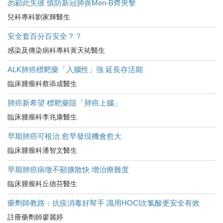
勿顧此失彼 慎防新冠肺炎Men-B齊夾擊
兒科專科劉家輝醫生
安全套百分百安全？？
感染及傳染病科專科黃天祐醫生
ALK肺癌標靶藥「入腦性」強 延長存活期
臨床腫瘤科蔡添成醫生
肺癌新希望 標靶藥阻「肺癌上腦」
臨床腫瘤科李兆康醫生
早期肺癌可根治 愈早發現機會愈大
臨床腫瘤科潘智文醫生
早期肺癌病徵不顯擴散快 增治療難度
臨床腫瘤科丘德芬醫生
藥劑師教路：抗疫消毒好幫手 識用HOCl次氯酸更安全有效
註冊藥劑師廖麗婷