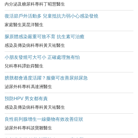
內分泌及糖尿科專科丁昭慧醫生
復活節戶外活動多 兒童抵抗力弱小心感染發燒
家庭醫生莫昆洋醫生
脲原體感染嚴重可致不育 抗生素可治癒
感染及傳染病科專科黃天祐醫生
小朋友發燒可大可小 正確處理無有怕
兒科專科譚欽粦醫生
膀胱都會過度活躍？服藥可改善尿頻尿急
泌尿外科專科馮達洲醫生
預防HPV 男女都有責
感染及傳染病科專科黃天祐醫生
良性前列腺增生一線藥物有效改善症狀
泌尿外科專科談寶雛醫生