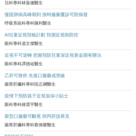
兒科專科林嘉儀醫生
慢阻肺病高峰期到 按時服藥覆診可防病發
呼吸系統科專科陳利醫生
AI兒童近視預檢計劃 預測近視助防控
眼科專科湯文傑醫生
近視不可逆轉 把握預防兒童深近視黃金期有辦法
眼科專科譚德祐醫生
乙肝可致癌 先進口服藥成突破
腸胃肝臟科專科陸正綱醫生
疫情下預防孩子近視加深小貼士
眼科專科鍾震宇醫生
新型口服藥可斷尾 與丙肝說再見
腸胃肝臟科專科蔡偉樂醫生