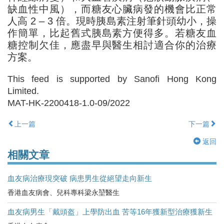
缺血性中風），而糖友心臟病發的機會比正常
人高 2 – 3 倍。現時胰島素注射筆針頭幼小，操
作簡單，比起舊式胰島素方便得多。若糖友血
糖控制欠佳，應盡早與醫生相討適合你的治療
方案。
This feed is supported by Sanofi Hong Kong
Limited.
MAT-HK-2200418-1.0-09/2022
上一篇
下一篇
返回
相關文章
血友病治療現突破 病患男生從絕望走向新生
香港血友病會、兒科專科梁永堃醫生
血友病男生「戴頭盔」上學防出血 苦等16年獲新型治療獲新生