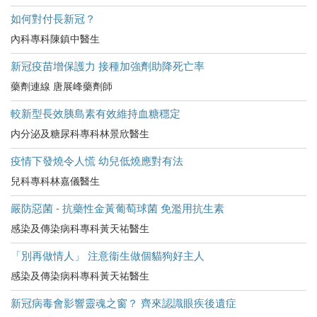
如何對付長新冠？
內科專科陳鎮中醫生
新冠疫苗增保護力 接種加強劑助降死亡率
藥劑連線 唐展峰藥劑師
較新型長效胰島素有效維持血糖穩定
内分泌及糖尿科專科林景欣醫生
疫情下發燒令人慌 幼兒低燒應對有法
兒科專科林嘉儀醫生
嚴防惡菌 - 抗藥性金黃葡萄球菌 免濫用抗生素
感染及傳染病科專科黃天祐醫生
「別再做情人」 注意衞生做個貓狗好主人
感染及傳染病科專科黃天祐醫生
新冠病毒會影響靈魂之窗？ 齊來認識眼疾後遺症