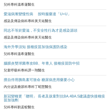
兒科專科溫希蓮醫生
愛滋病漸變慢性病 按時服藥達「U=U」
感染及傳染病科專科黃天祐醫生
同志不等於愛滋，不安全性行為才是感染源頭
感染及傳染病科專科黃天祐醫生
海外升學須知 接種疫苗加強保護防感染
兒科專科溫希蓮醫生
腦膜炎雙球菌專攻BB、年青人 接種疫苗防中招
兒童呼吸科專科譚一翔醫生
擅自停用胰島素可致命 糖尿病患用藥要小心
內分泌及糖尿科專科丁昭慧醫生
新冠變種更「聰明」 長者及孩童對抗BA.4BA.5建議盡快接種疫
苗加強劑
兒科專科劉孟蛟醫生