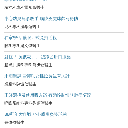
精神科專科雷永昌醫生
小心幼兒無形殺手 腦膜炎雙球菌有得防
兒科專科溫希蓮醫生
在家學習 護眼五式免招近視
眼科專科湯文傑醫生
對抗「 沉默殺手」 認識乙肝口服藥
腸胃肝臟科專科簡伊敏醫生
未雨籌謀 雪卵助女性延長生育大計
婦產科陳憶仕醫生
正確選擇及使用吸入器 有助控制慢阻肺病情況
呼吸系統科專科吳耀萍醫生
BB拜年大作戰 小心腦膜炎雙球菌
鍾偉傑醫生