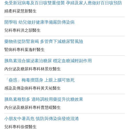
免受新冠病毒及百日咳雙重侵襲 孕婦及家人應做好百日咳預防
婦產科梁慧新醫生
開學啦 幼兒做好健康準備嚴防傳染病
兒科專科洪之韻醫生
藥物依從防腎衰竭 多管齊下減糖尿腎風險
腎病科專科葉逸軒醫生
胰島素混合腸泌素治糖尿 穩定血糖減輕副作用
內分泌及糖尿科專科林景欣醫生
「蠱惑」梅毒擅隱身 上眼上腦可致死
感染及傳染病科專科黃天祐醫生
胰島素種類多 適時調校用藥提升抗糖效果
內分泌及糖尿科專科曹慧崐醫生
小朋友中暑高危​ 慎防與傳染病發燒混淆
兒科專科徐傑醫生