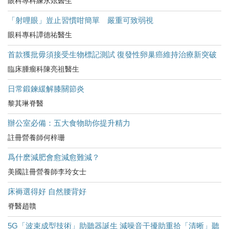
眼科專科練永炫醫生
「射哩眼」豈止習慣咁簡單 嚴重可致弱視
眼科專科譚德祐醫生
首款獲批毋須接受生物標記測試 復發性卵巢癌維持治療新突破
臨床腫瘤科陳亮祖醫生
日常鍛鍊緩解膝關節炎
黎其琳脊醫
辦公室必備：五大食物助你提升精力
註冊營養師何梓珊
爲什麽減肥會愈減愈難減？
美國註冊營養師李玲女士
床褥選得好 自然腰背好
脊醫趙贛
5G「波束成型技術」助聽器誕生 減噪音干擾助重拾「清晰」聽