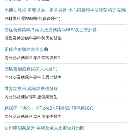
小朋友發燒 不要以為一定是感冒 小心同腦膜炎雙球菌感染混淆!
兒科專科譚婉珊醫生(多多醫生)
癌症會傳染嗎？兩大致癌傳染病HPV及乙型肝炎
感染及傳染病科專科黃天祐醫生
正確注射胰島素四步曲
内分泌及糖尿科專科張富強醫生
胰島素治療糖尿病八大迷思
内分泌及糖尿科專科丘思欣醫生
世界糖尿日 認識糖尿併發症
內分泌及糖尿專科唐俊業醫生
糖尿病「傷心」 NT-proBNP指標助篩查糖尿心
內分泌及糖尿科專科周振中醫生
百日咳個案急升 孕婦及家人產前做好預防