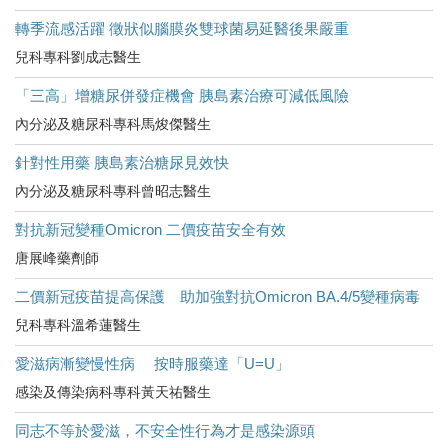
轉季流感活躍 徵狀似腦膜炎雙球菌易延醫後果嚴重
兒科專科劉成志醫生
「三高」增糖尿併發症機會 胰島素治療可減低風險
內分泌及糖尿科專科馬焌傑醫生
針對性用藥 胰島素治糖尿見效快
內分泌及糖尿科專科曾昭志醫生
對抗新冠變種Omicron 二價疫苗安全有效
唐展峰藥劑師
二價新冠疫苗提高保護 助加強對抗Omicron BA.4/5變種病毒
兒科專科溫希蓮醫生
愛滋病漸變慢性病 按時服藥達「U=U」
感染及傳染病科專科黃天祐醫生
同志不等於愛滋，不安全性行為才是感染源頭