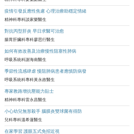
疫情引發反應性焦慮 心理治療助穩定情緒
精神科專科談家樂醫生
對抗丙型肝炎 早日求醫可治愈
腸胃肝臟科專科廖思行醫生
如何有效改善及治療慢性阻塞性肺病
呼吸系統科謝海南醫生
季節性流感肆虐 慢阻肺病患者應慎防病發
呼吸系統科專科黃永政醫生
專家教路增抗壓能力貼士
精神科專科雷永昌醫生
小心幼兒無形殺手 腦膜炎雙球菌有得防
兒科專科溫希蓮醫生
在家學習 護眼五式免招近視