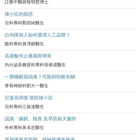
註冊中醫師殷明慧博士
矮小症的困惑
兒科專科鄭碧純醫生
白內障病人如何選擇人工晶體？
眼科專科黃澤銘醫生
高尿酸何止痛風咁簡單
內分泌及糖尿科專科張偉成醫生
一覺睡醒就頭痛？可能與頸椎有關
脊骨神經科劉大一醫生
兒童高得慢 慎防矮小症
兒科專科江俊達醫生
認識「腸鏡」檢查 及早防範大腸癌
外科專科黃卓忠醫生
莫把痛風當等閒，積極處理免後患