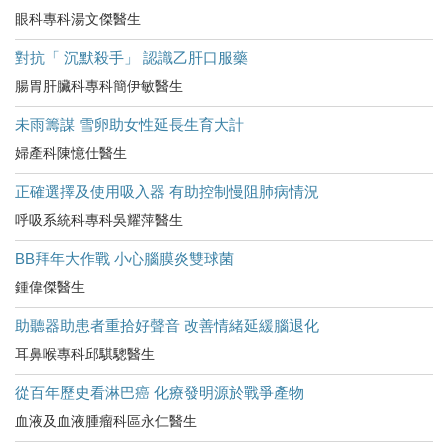
眼科專科湯文傑醫生
對抗「 沉默殺手」 認識乙肝口服藥
腸胃肝臟科專科簡伊敏醫生
未雨籌謀 雪卵助女性延長生育大計
婦產科陳憶仕醫生
正確選擇及使用吸入器 有助控制慢阻肺病情況
呼吸系統科專科吳耀萍醫生
BB拜年大作戰 小心腦膜炎雙球菌
鍾偉傑醫生
助聽器助患者重拾好聲音 改善情緒延緩腦退化
耳鼻喉專科邱騏驄醫生
從百年歷史看淋巴癌 化療發明源於戰爭產物
血液及血液腫瘤科區永仁醫生