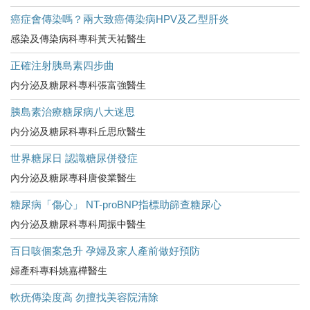
癌症會傳染嗎？兩大致癌傳染病HPV及乙型肝炎
感染及傳染病科專科黃天祐醫生
正確注射胰島素四步曲
内分泌及糖尿科專科張富強醫生
胰島素治療糖尿病八大迷思
内分泌及糖尿科專科丘思欣醫生
世界糖尿日 認識糖尿併發症
內分泌及糖尿專科唐俊業醫生
糖尿病「傷心」 NT-proBNP指標助篩查糖尿心
內分泌及糖尿科專科周振中醫生
百日咳個案急升 孕婦及家人產前做好預防
婦產科專科姚嘉樺醫生
軟疣傳染度高 勿擅找美容院清除