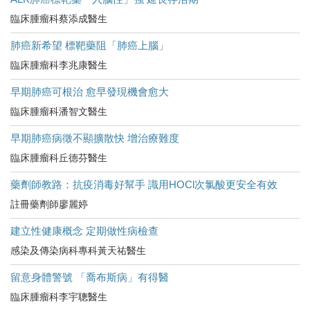
臨床腫瘤科蔡添成醫生
肺癌新希望 標靶藥阻「肺癌上腦」
臨床腫瘤科李兆康醫生
早期肺癌可根治 愈早發現機會愈大
臨床腫瘤科潘智文醫生
早期肺癌病徵不顯擴散快 增治療難度
臨床腫瘤科丘德芬醫生
藥劑師教路：抗疫消毒好幫手 識用HOCl次氯酸更安全有效
註冊藥劑師廖麗婷
建立性健康概念 定期做性病檢查
感染及傳染病科專科黃天祐醫生
留意身體警號 「喬布斯病」有得醫
臨床腫瘤科李宇聰醫生