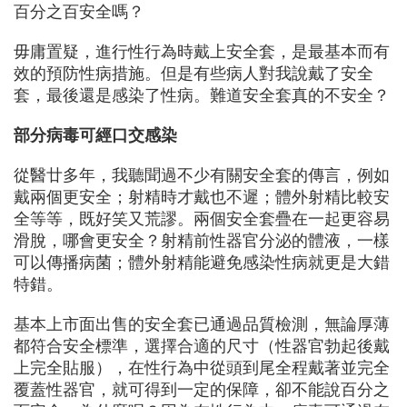
百分之百安全嗎？
毋庸置疑，進行性行為時戴上安全套，是最基本而有
效的預防性病措施。但是有些病人對我說戴了安全
套，最後還是感染了性病。難道安全套真的不安全？
部分病毒可經口交感染
從醫廿多年，我聽聞過不少有關安全套的傳言，例如
戴兩個更安全；射精時才戴也不遲；體外射精比較安
全等等，既好笑又荒謬。兩個安全套疊在一起更容易
滑脫，哪會更安全？射精前性器官分泌的體液，一樣
可以傳播病菌；體外射精能避免感染性病就更是大錯
特錯。
基本上市面出售的安全套已通過品質檢測，無論厚薄
都符合安全標準，選擇合適的尺寸（性器官勃起後戴
上完全貼服），在性行為中從頭到尾全程戴著並完全
覆蓋性器官，就可得到一定的保障，卻不能說百分之