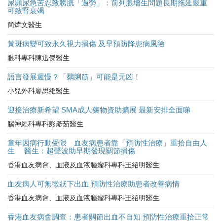
尿頻尿急苦忍致膀胱「過勞」：前列腺增生問題長期拖延嚴重
可致腎衰竭
簡煒文醫生
黃斑病變可致永久視力損傷 及早預防降患病風險
眼科專科陳迅傑醫生
語言發展遲慢？「黐脷筋」可能是元凶！
小兒外科廖思維醫生
迎接治療新希望 SMA成人藥物資助擴展 最新安排全面睇
腦神經科專科彭彥茹醫生
童年因病行動受限 血友病患者靠「預防性治療」重拾自由人
生 醫生：超聲波助早期發現關節損傷
香港血友病會、血液及血液腫瘤科專科王紹明醫生
血友病人可無徵狀下出血 預防性治療助患者改善病情
香港血友病會、血液及血液腫瘤科專科王紹明醫生
香港血友病會調查：患者關節出血不自知 預防性治療重拾正常