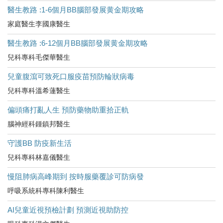
醫生教路 :1-6個月BB腦部發展黄金期攻略
家庭醫生李國康醫生
醫生教路 :6-12個月BB腦部發展黄金期攻略
兒科專科毛傑華醫生
兒童腹瀉可致死口服疫苗預防輪狀病毒
兒科專科溫希蓮醫生
偏頭痛打亂人生 預防藥物助重拾正軌
腦神經科鍾鎮邦醫生
守護BB 防疫新生活
兒科專科林嘉儀醫生
慢阻肺病高峰期到 按時服藥覆診可防病發
呼吸系統科專科陳利醫生
AI兒童近視預檢計劃 預測近視助防控