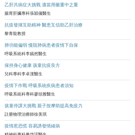
乙肝共病症大挑戰 適當用藥重中之重
腸胃肝臟專科張穎儀醫生
抗疫發揮互助精神 醫患互信助乙肝治療
黎青龍教授
肺功能偏弱 慢阻肺病患者疫情下自保
呼吸系統科李嫣然醫生
保持身心健康 孩童抗疫良方
兒科專科李卓漢醫生
疫情下作戰 呼吸系統疾病患者須知
呼吸系統科專科廖頌雅醫生
孩童停課大挑戰 親子按摩助提高免疫力
註册物理治療師徐美琪
疫情惹恐慌 容易誘發情緒病
精神科專科麥棨諾醫生