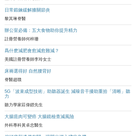
日常鍛鍊緩解膝關節炎
黎其琳脊醫
辦公室必備：五大食物助你提升精力
註冊營養師何梓珊
爲什麽減肥會愈減愈難減？
美國註冊營養師李玲女士
床褥選得好 自然腰背好
脊醫趙贛
5G「波束成型技術」助聽器誕生 減噪音干擾助重拾「清晰」聽
力
聽力學家莊偉鏢先生
大腸瘜肉可變癌 大腸鏡檢查減風險
外科專科黃卓忠醫生