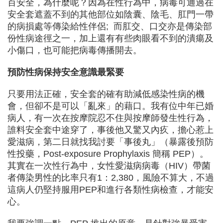
百安全，為什麼呢？因為在性行為中，病毒可通過在
安全套遮蓋不到的其他部位如陰囊、陰毛、肛門一帶
的病損處等傳染給性伴侶; 而肛交、口交亦是傳染部
份性病途徑之一，加上還有有些肉眼看不到的潰瘍及
小傷口，也可能把病毒傳播開去。
預防性病保持安全意識最緊要
只要用法正確，安全套的確有助減低感染性病的機
會，但卻不是可以「亂來」的藉口。我有位中年已婚
病人，有一次在按摩院忍不住與按摩師發生性行為，
誰料安全套中途穿了，事後他又驚又內疚，擔心惹上
愛滋病，第二日就找我討要「事後丸」（暴露後預防
性投藥，Post-exposure Prophylaxis 簡稱 PEP）。
其實在一次性行為中，女性愛滋病病毒（HIV）帶菌
者傳染男性的比率只有1：2,380，風險不算大，不過
這病人仍堅持服用PEP和進行各類性病檢查，才能安
心。