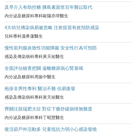
及早介入有助控糖 胰島素面世百年難以取代
內分泌及糖尿科專科歐陽亦璋醫生
4大幼兒傳染病易被忽略 注射疫苗有效預防感染
兒科專科溫希蓮醫生
慢性前列腺炎致性功能障礙 安全性行為可預防
感染及傳染病科專科黃天祐醫生
全面評估檢查把關 遠離糖尿病心腎衰竭
內分泌及糖尿科周振中醫生
疱疹非男性專利 醫治不難 但易復發
感染及傳染病科專科黃天祐醫生
齊關注肢端肥大症 對症下藥舒緩病情無難度
內分泌及糖尿科專科丁昭慧醫生
復活節戶外活動多 兒童抵抗力弱小心感染發燒