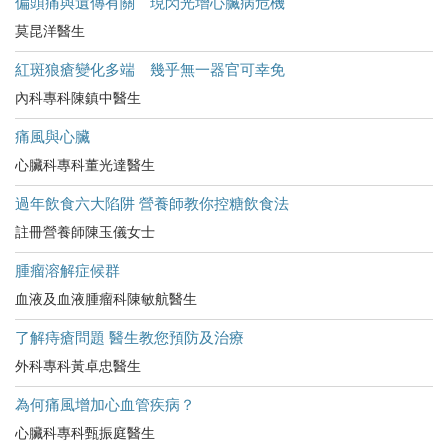
偏頭痛與遺傳有關 現閃光增心臟病危機
莫昆洋醫生
紅斑狼瘡變化多端 幾乎無一器官可幸免
內科專科陳鎮中醫生
痛風與心臟
心臟科專科董光達醫生
過年飲食六大陷阱 營養師教你控糖飲食法
註冊營養師陳玉儀女士
腫瘤溶解症候群
血液及血液腫瘤科陳敏航醫生
了解痔瘡問題 醫生教您預防及治療
外科專科黃卓忠醫生
為何痛風增加心血管疾病？
心臟科專科甄振庭醫生