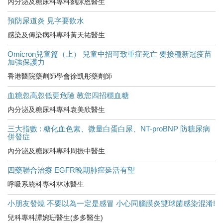
內分泌及糖尿科專科劉詠恩醫生
預防尿道炎 見字要飲水
感染及傳染病科專科黃天祐醫生
Omicron兒童篇（上） 兒童中招可致重症死亡 要接種新冠疫苗
加強保護力
香港醫院藥劑師學會徐凱彤藥劑師
血糖忽高忽低更危險 教您四招穩血糖
内分泌及糖尿科專科袁美欣醫生
三大指數 : 糖化血色素、微量白蛋白尿、NT-proBNP 防糖尿病
併發症
內分泌及糖尿科專科周振中醫生
四藥聯合治療 EGFR晚期肺癌延活有望
呼吸系統科專科林冰醫生
小朋友發燒 不要以為一定是感冒 小心同腦膜炎雙球菌感染混淆!
兒科專科譚婉珊醫生(多多醫生)