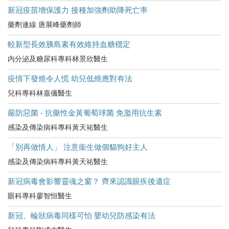
新冠疫苗增保護力 接種加強劑助降死亡率
藥劑連線 唐展峰藥劑師
較新型長效胰島素有效維持血糖穩定
内分泌及糖尿科專科林景欣醫生
疫情下發燒令人慌 幼兒低燒應對有法
兒科專科林嘉儀醫生
嚴防惡菌 - 抗藥性金黃葡萄球菌 免濫用抗生素
感染及傳染病科專科黃天祐醫生
「別再做情人」 注意衞生做個貓狗好主人
感染及傳染病科專科黃天祐醫生
新冠病毒會影響靈魂之窗？ 齊來認識眼疾後遺症
眼科專科廖智恒醫生
新冠、輪狀病毒同樣可怕 嬰幼兒防感染有法