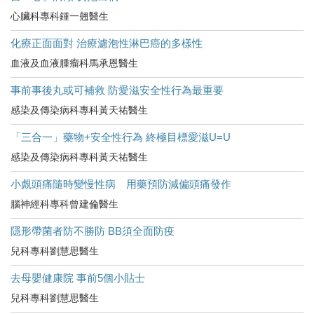
心臟科專科鍾一翹醫生
化療正面面對 治療濾泡性淋巴癌的多樣性
血液及血液腫瘤科馬承恩醫生
事前事後丸或可補救 防愛滋安全性行為最重要
感染及傳染病科專科黃天祐醫生
「三合一」藥物+安全性行為 終極目標愛滋U=U
感染及傳染病科專科黃天祐醫生
小覤頭痛隨時變慢性病 用藥預防減偏頭痛發作
腦神經科專科曾建倫醫生
隱形帶菌者防不勝防 BB須全面防疫
兒科專科劉慧思醫生
去母嬰健康院 事前5個小貼士
兒科專科劉慧思醫生