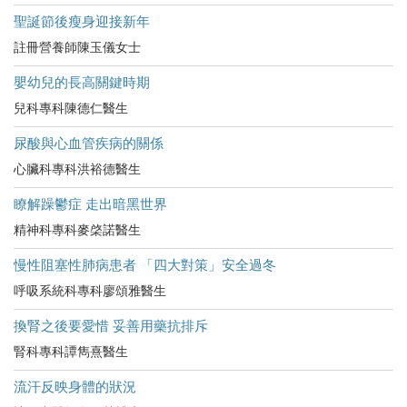
聖誕節後瘦身迎接新年
註冊營養師陳玉儀女士
嬰幼兒的長高關鍵時期
兒科專科陳德仁醫生
尿酸與心血管疾病的關係
心臟科專科洪裕德醫生
瞭解躁鬱症 走出暗黑世界
精神科專科麥棨諾醫生
慢性阻塞性肺病患者 「四大對策」安全過冬
呼吸系統科專科廖頌雅醫生
換腎之後要愛惜 妥善用藥抗排斥
腎科專科譚雋熹醫生
流汗反映身體的狀況