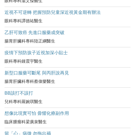
眼科專科湯文傑醫生
近視不可逆轉 把握預防兒童深近視黃金期有辦法
眼科專科譚德祐醫生
乙肝可致癌 先進口服藥成突破
腸胃肝臟科專科陸正綱醫生
疫情下預防孩子近視加深小貼士
眼科專科鍾震宇醫生
新型口服藥可斷尾 與丙肝說再見
腸胃肝臟科專科蔡偉樂醫生
BB該打不該打
兒科專科羅婉琪醫生
想像比現實可怕 毋懼化療副作用
臨床腫瘤科梁廣泉醫生
留「心」病徵 勿拖出禍