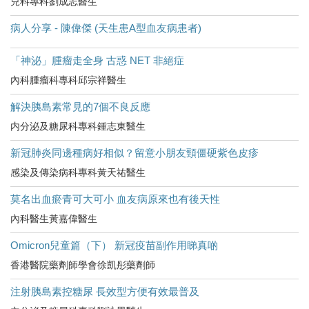
兒科專科劉成志醫生
病人分享 - 陳偉傑 (天生患A型血友病患者)
「神泌」腫瘤走全身 古惑 NET 非絕症
內科腫瘤科專科邱宗祥醫生
解決胰島素常見的7個不良反應
内分泌及糖尿科專科鍾志東醫生
新冠肺炎同邊種病好相似？留意小朋友頸僵硬紫色皮疹
感染及傳染病科專科黃天祐醫生
莫名出血瘀青可大可小 血友病原來也有後天性
內科醫生黃嘉偉醫生
Omicron兒童篇（下） 新冠疫苗副作用睇真啲
香港醫院藥劑師學會徐凱彤藥劑師
注射胰島素控糖尿 長效型方便有效最普及