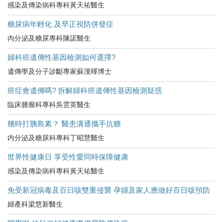
感染及傳染病科專科黃天祐醫生
糖尿病年輕化 及早正視防併發症
內分泌及糖尿專科陳諾醫生
婦科癌遺傳性基因檢測如何選擇?
遺傳學及分子診斷專家蘇漢暉博士
癌症會遺傳嗎? 拆解婦科癌遺傳性基因檢測疑惑
臨床腫瘤科專科吳雲英醫生
幾時打胰島素？ 醫患溝通攜手抗糖
内分泌及糖尿科專科丁昭慧醫生
世界性健康日 享受性愛同時保障健康
感染及傳染病科專科黃天祐醫生
免受新冠病毒及百日咳雙重侵襲 孕婦及家人應做好百日咳預防
婦產科梁慧新醫生