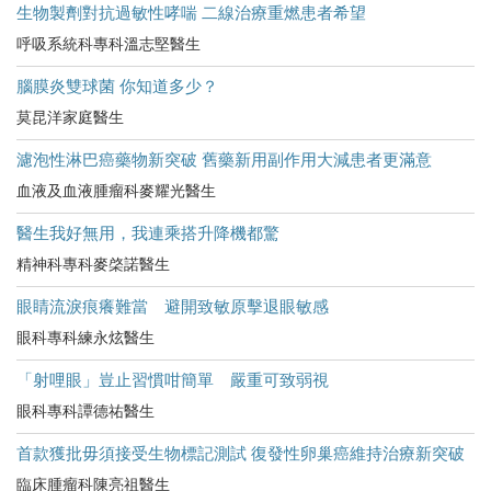
生物製劑對抗過敏性哮喘 二線治療重燃患者希望
呼吸系統科專科溫志堅醫生
腦膜炎雙球菌 你知道多少？
莫昆洋家庭醫生
濾泡性淋巴癌藥物新突破 舊藥新用副作用大減患者更滿意
血液及血液腫瘤科麥耀光醫生
醫生我好無用，我連乘搭升降機都驚
精神科專科麥棨諾醫生
眼睛流淚痕癢難當 避開致敏原擊退眼敏感
眼科專科練永炫醫生
「射哩眼」豈止習慣咁簡單 嚴重可致弱視
眼科專科譚德祐醫生
首款獲批毋須接受生物標記測試 復發性卵巢癌維持治療新突破
臨床腫瘤科陳亮祖醫生