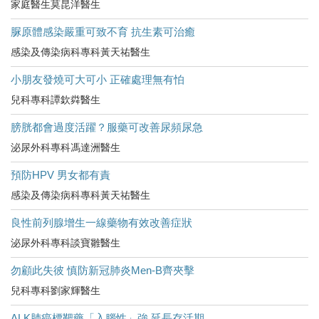
家庭醫生莫昆洋醫生
脲原體感染嚴重可致不育 抗生素可治癒
感染及傳染病科專科黃天祐醫生
小朋友發燒可大可小 正確處理無有怕
兒科專科譚欽粦醫生
膀胱都會過度活躍？服藥可改善尿頻尿急
泌尿外科專科馮達洲醫生
預防HPV 男女都有責
感染及傳染病科專科黃天祐醫生
良性前列腺增生一線藥物有效改善症狀
泌尿外科專科談寶雛醫生
勿顧此失彼 慎防新冠肺炎Men-B齊夾擊
兒科專科劉家輝醫生
ALK肺癌標靶藥「入腦性」強 延長存活期