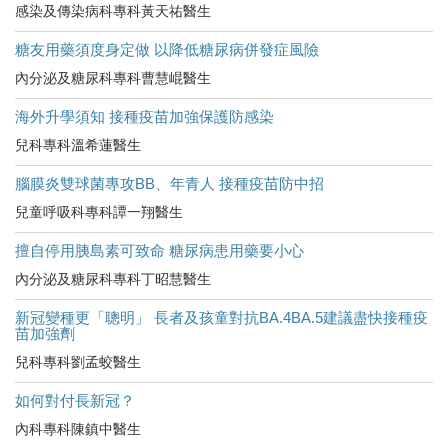
感染及傳染病科專科黃天祐醫生
糖友用藥須度身定做 以降低糖尿病併發症風險
內分泌及糖尿科專科曹慧崐醫生
海外升學須知 接種疫苗加強保護防感染
兒科專科溫希蓮醫生
腦膜炎雙球菌專攻BB、年青人 接種疫苗防中招
兒童呼吸科專科譚一翔醫生
擅自停用胰島素可致命 糖尿病患用藥要小心
內分泌及糖尿科專科丁昭慧醫生
新冠變種更「聰明」 長者及孩童對抗BA.4BA.5建議盡快接種疫
苗加強劑
兒科專科劉孟蛟醫生
如何對付長新冠？
內科專科陳鎮中醫生