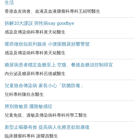
生活
香港血友病會、血液及血液腫瘤科專科王紹明醫生
拆解10大謬誤 與性病say goodbye
感染及傳染病科專科黃天祐醫生
罹癌徵狀似前列腺炎 小便困難尿頻響警號
感染及傳染病科專科黃天祐醫生
糖尿病患者穩定血糖至上 空腹、餐後血糖須控制得宜
內分泌及糖尿科專科呂德威醫生
兒童致命傳染病 家長小心「防菌防毒」
兒科專科陳欣永醫生
辨別致敏原 擺脫敏感症
兒童免疫、過敏及傳染病科專科何學工醫生
新型止嘔藥有效 提高病人化療意欲助康復
臨床腫瘤科專科 謝耀昌醫生