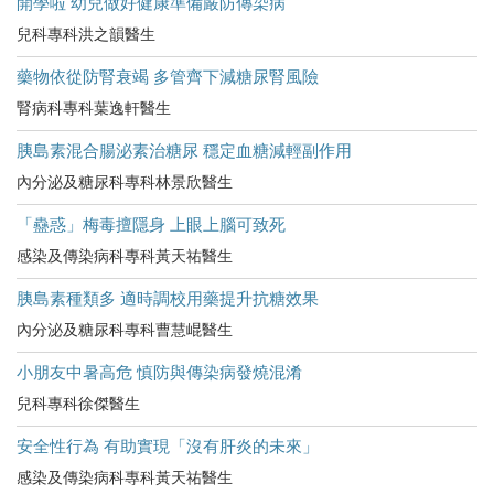
開學啦 幼兒做好健康準備嚴防傳染病
兒科專科洪之韻醫生
藥物依從防腎衰竭 多管齊下減糖尿腎風險
腎病科專科葉逸軒醫生
胰島素混合腸泌素治糖尿 穩定血糖減輕副作用
內分泌及糖尿科專科林景欣醫生
「蠱惑」梅毒擅隱身 上眼上腦可致死
感染及傳染病科專科黃天祐醫生
胰島素種類多 適時調校用藥提升抗糖效果
內分泌及糖尿科專科曹慧崐醫生
小朋友中暑高危​ 慎防與傳染病發燒混淆
兒科專科徐傑醫生
安全性行為 有助實現「沒有肝炎的未來」
感染及傳染病科專科黃天祐醫生