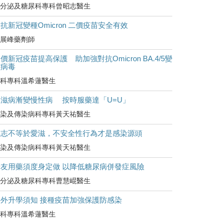
分泌及糖尿科專科曾昭志醫生
抗新冠變種Omicron 二價疫苗安全有效
展峰藥劑師
價新冠疫苗提高保護 助加強對抗Omicron BA.4/5變
種病毒
科專科溫希蓮醫生
愛滋病漸變慢性病 按時服藥達「U=U」
染及傳染病科專科黃天祐醫生
同志不等於愛滋，不安全性行為才是感染源頭
染及傳染病科專科黃天祐醫生
糖友用藥須度身定做 以降低糖尿病併發症風險
分泌及糖尿科專科曹慧崐醫生
海外升學須知 接種疫苗加強保護防感染
科專科溫希蓮醫生