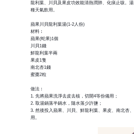
龍利葉、川貝及果皮功效能清熱潤肺、化痰止咳。湯
種天
氣飲用。
蘋果川貝龍利葉湯(1-2人份)
材料︰
蘋果(蛇果)1個
川貝1錢
鮮龍利葉半兩
果皮1隻
南北杏1錢
蜜棗2粒
做法︰
1. 先將蘋果洗淨去皮去核，切開4等份備用；
2. 取湯鍋落半鍋水，隨水落少許鹽；
3. 然後投入蘋果、川貝、鮮龍利葉、果皮、南北杏
用。