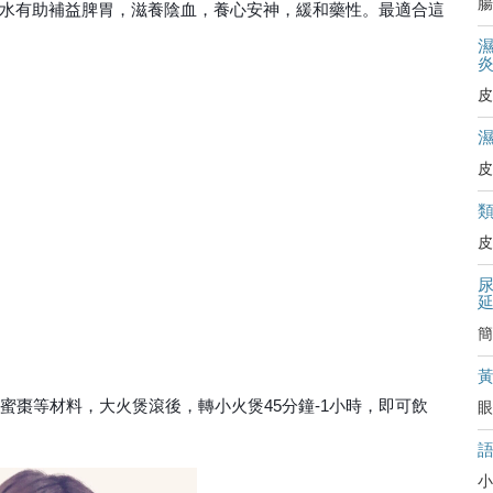
腸
水有助
補益脾胃，滋養陰血，養心安神，緩和藥性。最適合這
皮
皮
皮
簡
、蜜棗等材
料，大火煲滾後，轉小火煲45分鐘-1小時，即可飲
眼
小