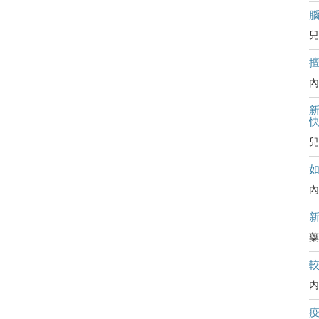
兒
內
新
兒
內
藥
内