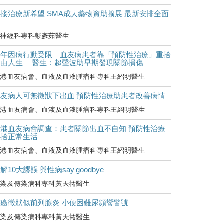
接治療新希望 SMA成人藥物資助擴展 最新安排全面
睇
神經科專科彭彥茹醫生
童年因病行動受限 血友病患者靠「預防性治療」重拾
自由人生 醫生：超聲波助早期發現關節損傷
港血友病會、血液及血液腫瘤科專科王紹明醫生
血友病人可無徵狀下出血 預防性治療助患者改善病情
港血友病會、血液及血液腫瘤科專科王紹明醫生
香港血友病會調查：患者關節出血不自知 預防性治療
重拾正常生活
港血友病會、血液及血液腫瘤科專科王紹明醫生
解10大謬誤 與性病say goodbye
染及傳染病科專科黃天祐醫生
罹癌徵狀似前列腺炎 小便困難尿頻響警號
染及傳染病科專科黃天祐醫生