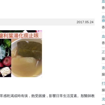
】
香
血
2017.05.24
香
香
腸
腸
腸
常感乾
渴或時有痰，飽受困擾，影響日常生活質素。殷醫師教