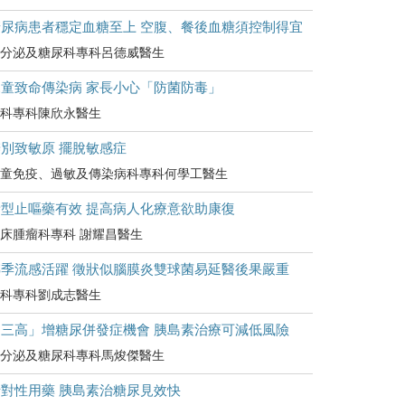
糖尿病患者穩定血糖至上 空腹、餐後血糖須控制得宜
分泌及糖尿科專科呂德威醫生
兒童致命傳染病 家長小心「防菌防毒」
科專科陳欣永醫生
別致敏原 擺脫敏感症
童免疫、過敏及傳染病科專科何學工醫生
新型止嘔藥有效 提高病人化療意欲助康復
床腫瘤科專科 謝耀昌醫生
轉季流感活躍 徵狀似腦膜炎雙球菌易延醫後果嚴重
科專科劉成志醫生
「三高」增糖尿併發症機會 胰島素治療可減低風險
分泌及糖尿科專科馬焌傑醫生
針對性用藥 胰島素治糖尿見效快