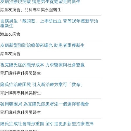
血友病治療現突破 病患男生從絕望走向新生
港血友病會、兒科專科梁永堃醫生
友病男生「戴頭盔」上學防出血 苦等16年獲新型治
療獲新生
港血友病會
血友病新型預防治療帶來曙光 助患者重獲新生
港血友病會
正視克隆氏症的隱形成本 力求醫療與社會雙贏
胃肝臟科專科吳昊醫生
克隆氏症治療困境 引入新治療方案可「救命」
胃肝臟科專科吳昊醫生
打破用藥困局 為克隆氏症患者添一個選擇和機會
胃肝臟科專科吳昊醫生
克隆氏症成社會隱形重擔 望引進更多新型治療選擇