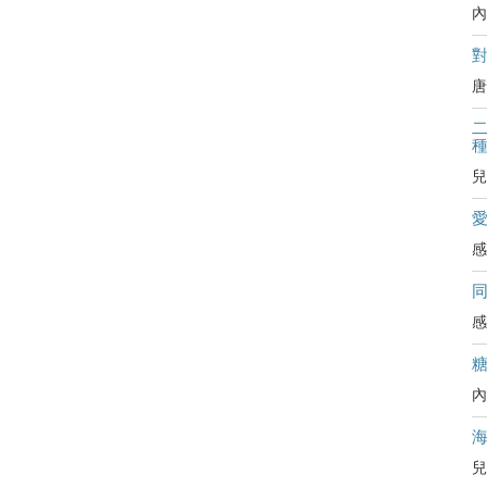
內
對
唐
二
兒
感
感
內
兒