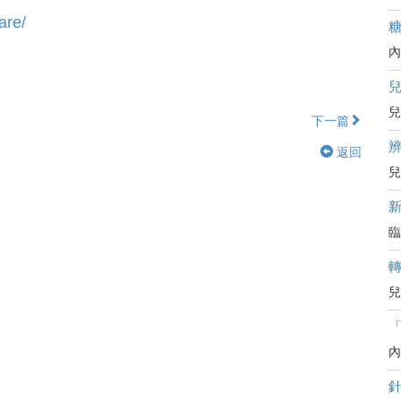
are/
內
兒
下一篇
辨
返回
兒
臨
兒
內