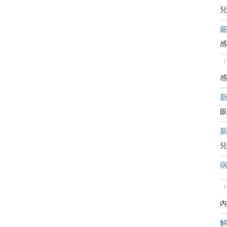
兒
嚴
感
感
眼
兒
病
「
內