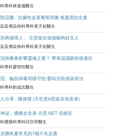
科專科林嘉儀醫生
防惡菌 - 抗藥性金黃葡萄球菌 免濫用抗生素
染及傳染病科專科黃天祐醫生
「別再做情人」 注意衞生做個貓狗好主人
染及傳染病科專科黃天祐醫生
新冠病毒會影響靈魂之窗？ 齊來認識眼疾後遺症
科專科廖智恒醫生
新冠、輪狀病毒同樣可怕 嬰幼兒防感染有法
科專科劉成志醫生
人分享 - 陳偉傑 (天生患A型血友病患者)
神泌」腫瘤走全身 古惑 NET 非絕症
科腫瘤科專科邱宗祥醫生
解決胰島素常見的7個不良反應