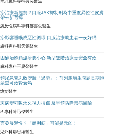
胃肝臟科專科吳昊醫生
濕疹治療新趨勢？口服JAK抑制劑為中重度異位性皮膚
炎帶來新選擇
膚及性病科專科鄭嘉俊醫生
濕疹影響睡眠成惡性循環 口服治療助患者一夜好眠
膚科專科鄭天錫醫生
類固醇治臉頸濕疹要小心 新型進階治療更安全有效
膚科專科王慶榮醫生
尿頻尿急苦忍致膀胱「過勞」：前列腺增生問題長期拖
延嚴重可致腎衰竭
煒文醫生
黃斑病變可致永久視力損傷 及早預防降患病風險
科專科陳迅傑醫生
語言發展遲慢？「黐脷筋」可能是元凶！
兒外科廖思維醫生