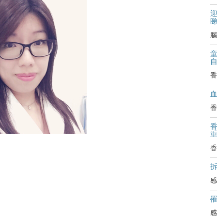
迎
腦
香
香
香
拆
感
感