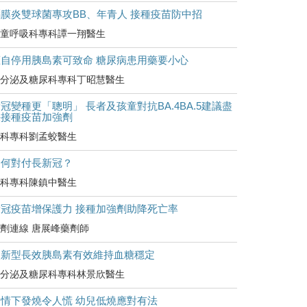
腦膜炎雙球菌專攻BB、年青人 接種疫苗防中招
童呼吸科專科譚一翔醫生
擅自停用胰島素可致命 糖尿病患用藥要小心
分泌及糖尿科專科丁昭慧醫生
冠變種更「聰明」 長者及孩童對抗BA.4BA.5建議盡
快接種疫苗加強劑
科專科劉孟蛟醫生
如何對付長新冠？
科專科陳鎮中醫生
新冠疫苗增保護力 接種加強劑助降死亡率
劑連線 唐展峰藥劑師
較新型長效胰島素有效維持血糖穩定
分泌及糖尿科專科林景欣醫生
疫情下發燒令人慌 幼兒低燒應對有法