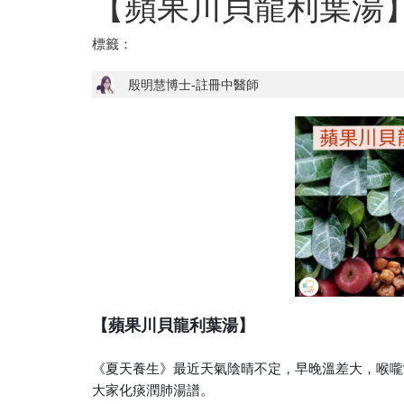
【蘋果川貝龍利葉湯
標籤：
殷明慧博士-註冊中醫師
【蘋果川貝龍利葉湯】
《夏天養生》最近天氣陰晴不定，早晚溫差大，喉嚨
大家
化痰潤肺湯譜。