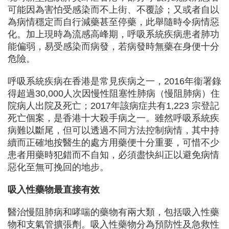
可能因為害怕受感染而不上街、不覆診；又或者自以
為病情穩定而自行減藥甚至停藥，此舉隨時令病情惡
化。加上現時為流感高峰期，呼吸系統疾病患者肺功
能偏弱，易受感染而病發，若病發時無藥在身便十分
危險。
呼吸系統疾病在香港是常見疾病之一，
2016
年衞署錄
得超過
30,000
人次因慢性阻塞性肺病（慢阻肺病）住
院病人出院及死亡；
2017
年該病症共有
1,223
宗登記
死亡個案，是香港十大殺手病之一。雖然呼吸系統疾
病難以斷尾，但可以透過不同方法控制病情，其中持
續而正確地按醫生的處方用藥便十分重要，可惜不少
患者用藥時犯錯而不自知，必須盡快糾正以避免病情
惡化至無可挽回的地步。
吸入性藥物最直接有效
醫治慢阻肺病和哮喘的藥物有兩大類，包括吸入性藥
物和支氣管擴張劑。吸入性藥物分為預防性及急救性