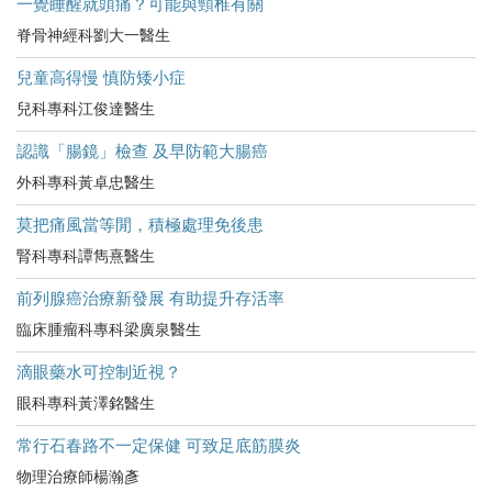
一覺睡醒就頭痛？可能與頸椎有關
脊骨神經科劉大一醫生
兒童高得慢 慎防矮小症
兒科專科江俊達醫生
認識「腸鏡」檢查 及早防範大腸癌
外科專科黃卓忠醫生
莫把痛風當等閒，積極處理免後患
腎科專科譚雋熹醫生
前列腺癌治療新發展 有助提升存活率
臨床腫瘤科專科梁廣泉醫生
滴眼藥水可控制近視？
眼科專科黃澤銘醫生
常行石春路不一定保健 可致足底筋膜炎
物理治療師楊瀚彥