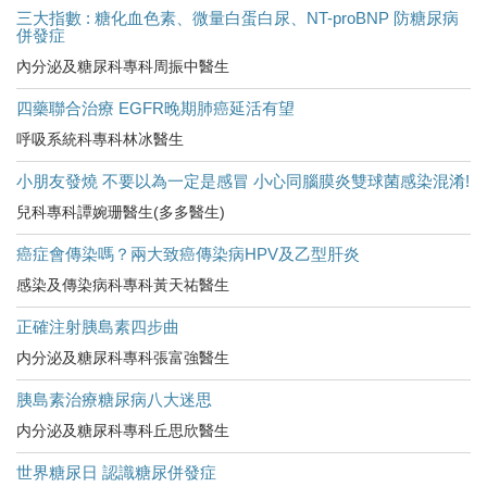
三大指數 : 糖化血色素、微量白蛋白尿、NT-proBNP 防糖尿病
併發症
內分泌及糖尿科專科周振中醫生
四藥聯合治療 EGFR晚期肺癌延活有望
呼吸系統科專科林冰醫生
小朋友發燒 不要以為一定是感冒 小心同腦膜炎雙球菌感染混淆!
兒科專科譚婉珊醫生(多多醫生)
癌症會傳染嗎？兩大致癌傳染病HPV及乙型肝炎
感染及傳染病科專科黃天祐醫生
正確注射胰島素四步曲
内分泌及糖尿科專科張富強醫生
胰島素治療糖尿病八大迷思
内分泌及糖尿科專科丘思欣醫生
世界糖尿日 認識糖尿併發症