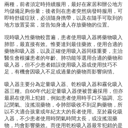
兩種，前者須定時持續服用，最好在家居和辦公地方
均儲備足夠份量；後者則在患者突然病發時服用，可
即時舒緩症狀，必須隨身擕帶，以及在隨手可取到的
地方放置妥當，並告知身邊人存放藥物的位置。
現時吸入性藥物較普遍，患者使用吸入器將藥物吸入
肺部，最直接有效。惟要達到最佳藥效，使用合適的
藥物和吸入器，以及正確使用吸入器同樣重要，主治
醫生會根據患者的年齡、肺功能等選用合適的藥物和
吸入器，但不少患者錯誤使用吸入器或使用技巧不
足，有機會因吸入不足或過量的藥物而影響病情。
吸入器主要分為定量吸入器、乾粉吸入器和霧化吸入
器三種。自
60
年代起定量吸入器便被普遍採用，但亦
最易在使用上犯錯，例如患者使用時手口不協調、忘
記閉氣、沒搖混藥物，令肺部吸收不到足夠藥物，所
以不大適合孩童或年紀太大的長者使用。至於霧化吸
入器，不少患者使用時閉氣時間太長，或沒搖混藥
物，均會影響藥效。而使用乾粉吸入器最常犯錯的是