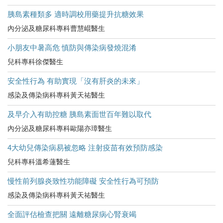
胰島素種類多 適時調校用藥提升抗糖效果
內分泌及糖尿科專科曹慧崐醫生
小朋友中暑高危​ 慎防與傳染病發燒混淆
兒科專科徐傑醫生
安全性行為 有助實現「沒有肝炎的未來」
感染及傳染病科專科黃天祐醫生
及早介入有助控糖 胰島素面世百年難以取代
內分泌及糖尿科專科歐陽亦璋醫生
4大幼兒傳染病易被忽略 注射疫苗有效預防感染
兒科專科溫希蓮醫生
慢性前列腺炎致性功能障礙 安全性行為可預防
感染及傳染病科專科黃天祐醫生
全面評估檢查把關 遠離糖尿病心腎衰竭