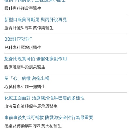
眼科專科鍾震宇醫生
新型口服藥可斷尾 與丙肝說再見
腸胃肝臟科專科蔡偉樂醫生
BB該打不該打
兒科專科羅婉琪醫生
想像比現實可怕 毋懼化療副作用
臨床腫瘤科梁廣泉醫生
留「心」病徵 勿拖出禍
心臟科專科鍾一翹醫生
化療正面面對 治療濾泡性淋巴癌的多樣性
血液及血液腫瘤科馬承恩醫生
事前事後丸或可補救 防愛滋安全性行為最重要
感染及傳染病科專科黃天祐醫生