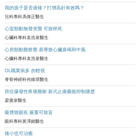
我的孩子是否過矮？打增高針有效嗎？
兒科專科馮偉正醫生
心室顫動無聲突襲 可致猝死
心臟科專科袁浩泉醫生
心房顫動難察覺 易導致心臟衰竭和中風
心臟科專科袁浩泉醫生
OL職業病多 勿輕視
脊骨神經科何維琪醫生
癌症爆發性疼痛難耐 新式止痛藥能抑制痛楚
梁廣泉醫生
吸煙致眼疾 嚴重可致盲
眼科專科黃澤銘醫生
矮小也可治癒