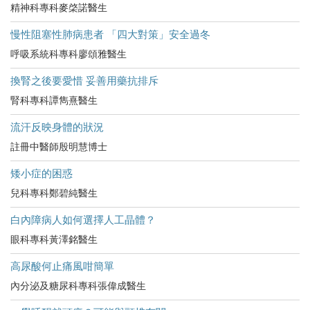
精神科專科麥棨諾醫生
慢性阻塞性肺病患者 「四大對策」安全過冬
呼吸系統科專科廖頌雅醫生
換腎之後要愛惜 妥善用藥抗排斥
腎科專科譚雋熹醫生
流汗反映身體的狀況
註冊中醫師殷明慧博士
矮小症的困惑
兒科專科鄭碧純醫生
白內障病人如何選擇人工晶體？
眼科專科黃澤銘醫生
高尿酸何止痛風咁簡單
內分泌及糖尿科專科張偉成醫生