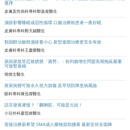
選擇
皮膚及性病科專科鄭嘉俊醫生
濕疹影響睡眠成惡性循環 口服治療助患者一夜好眠
皮膚科專科鄭天錫醫生
類固醇治臉頸濕疹要小心 新型進階治療更安全有效
皮膚科專科王慶榮醫生
尿頻尿急苦忍致膀胱「過勞」：前列腺增生問題長期拖延嚴重
可致腎衰竭
簡煒文醫生
黃斑病變可致永久視力損傷 及早預防降患病風險
眼科專科陳迅傑醫生
語言發展遲慢？「黐脷筋」可能是元凶！
小兒外科廖思維醫生
迎接治療新希望 SMA成人藥物資助擴展 最新安排全面睇