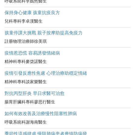
呼吸系統科李嫣然醫生
保持身心健康 孩童抗疫良方
兒科專科李卓漢醫生
孩童停課大挑戰 親子按摩助提高免疫力
註册物理治療師徐美琪
疫情惹恐慌 容易誘發情緒病
精神科專科麥棨諾醫生
疫情引發反應性焦慮 心理治療助穩定情緒
精神科專科談家樂醫生
對抗丙型肝炎 早日求醫可治愈
腸胃肝臟科專科廖思行醫生
如何有效改善及治療慢性阻塞性肺病
呼吸系統科謝海南醫生
季節性流感肆虐 慢阻肺病患者應慎防病發