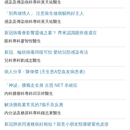
感染及傳染病科專科黃天祐醫生
「別再做情人」 注意衞生做個貓狗好主人
感染及傳染病科專科黃天祐醫生
新冠病毒會影響靈魂之窗？ 齊來認識眼疾後遺症
眼科專科廖智恒醫生
新冠、輪狀病毒同樣可怕 嬰幼兒防感染有法
兒科專科劉成志醫生
病人分享 - 陳偉傑 (天生患A型血友病患者)
「神泌」腫瘤走全身 古惑 NET 非絕症
內科腫瘤科專科邱宗祥醫生
解決胰島素常見的7個不良反應
内分泌及糖尿科專科鍾志東醫生
新冠肺炎同邊種病好相似？留意小朋友頸僵硬紫色皮疹