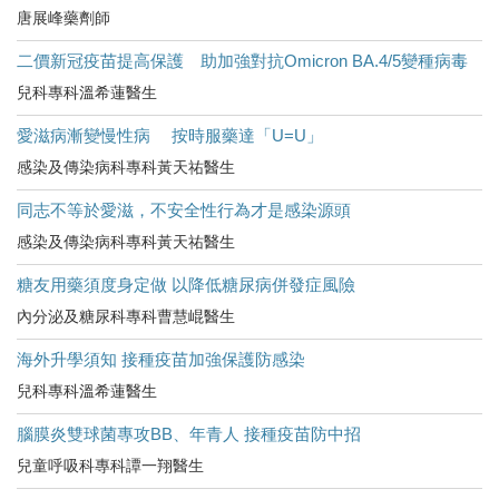
唐展峰藥劑師
二價新冠疫苗提高保護 助加強對抗Omicron BA.4/5變種病毒
兒科專科溫希蓮醫生
愛滋病漸變慢性病 按時服藥達「U=U」
感染及傳染病科專科黃天祐醫生
同志不等於愛滋，不安全性行為才是感染源頭
感染及傳染病科專科黃天祐醫生
糖友用藥須度身定做 以降低糖尿病併發症風險
內分泌及糖尿科專科曹慧崐醫生
海外升學須知 接種疫苗加強保護防感染
兒科專科溫希蓮醫生
腦膜炎雙球菌專攻BB、年青人 接種疫苗防中招
兒童呼吸科專科譚一翔醫生