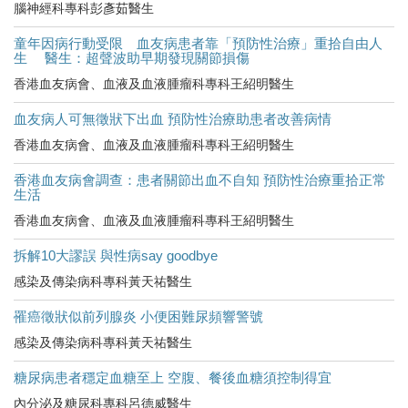
腦神經科專科彭彥茹醫生
童年因病行動受限 血友病患者靠「預防性治療」重拾自由人
生 醫生：超聲波助早期發現關節損傷
香港血友病會、血液及血液腫瘤科專科王紹明醫生
血友病人可無徵狀下出血 預防性治療助患者改善病情
香港血友病會、血液及血液腫瘤科專科王紹明醫生
香港血友病會調查：患者關節出血不自知 預防性治療重拾正常
生活
香港血友病會、血液及血液腫瘤科專科王紹明醫生
拆解10大謬誤 與性病say goodbye
感染及傳染病科專科黃天祐醫生
罹癌徵狀似前列腺炎 小便困難尿頻響警號
感染及傳染病科專科黃天祐醫生
糖尿病患者穩定血糖至上 空腹、餐後血糖須控制得宜
內分泌及糖尿科專科呂德威醫生