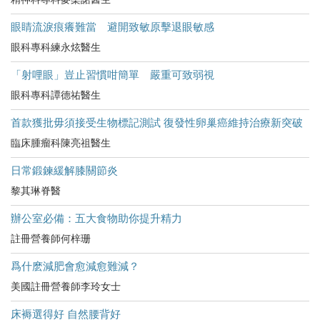
眼睛流淚痕癢難當 避開致敏原擊退眼敏感
眼科專科練永炫醫生
「射哩眼」豈止習慣咁簡單 嚴重可致弱視
眼科專科譚德祐醫生
首款獲批毋須接受生物標記測試 復發性卵巢癌維持治療新突破
臨床腫瘤科陳亮祖醫生
日常鍛鍊緩解膝關節炎
黎其琳脊醫
辦公室必備：五大食物助你提升精力
註冊營養師何梓珊
爲什麽減肥會愈減愈難減？
美國註冊營養師李玲女士
床褥選得好 自然腰背好