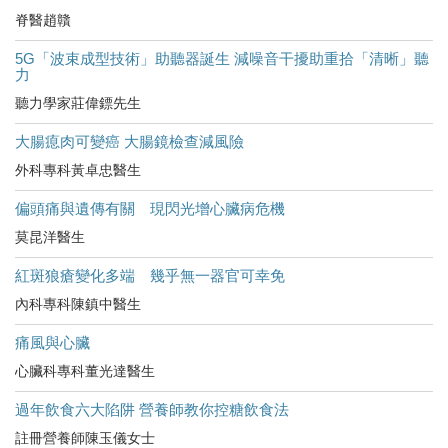
脊醫趙贛
5G「波束成型技術」助聽器誕生 減噪音干擾助重拾「清晰」聽
力
聽力學家莊偉鏢先生
大腸瘜肉可變癌 大腸鏡檢查減風險
外科專科黃卓忠醫生
偏頭痛與遺傳有關 現閃光增心臟病危機
莫昆洋醫生
紅斑狼瘡變化多端 幾乎無一器官可幸免
內科專科陳鎮中醫生
痛風與心臟
心臟科專科董光達醫生
過年飲食六大陷阱 營養師教你控糖飲食法
註冊營養師陳玉儀女士