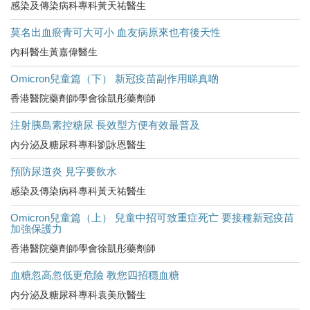
感染及傳染病科專科黃天祐醫生
莫名出血瘀青可大可小 血友病原來也有後天性
內科醫生黃嘉偉醫生
Omicron兒童篇（下） 新冠疫苗副作用睇真啲
香港醫院藥劑師學會徐凱彤藥劑師
注射胰島素控糖尿 長效型方便有效最普及
內分泌及糖尿科專科劉詠恩醫生
預防尿道炎 見字要飲水
感染及傳染病科專科黃天祐醫生
Omicron兒童篇（上） 兒童中招可致重症死亡 要接種新冠疫苗
加強保護力
香港醫院藥劑師學會徐凱彤藥劑師
血糖忽高忽低更危險 教您四招穩血糖
内分泌及糖尿科專科袁美欣醫生