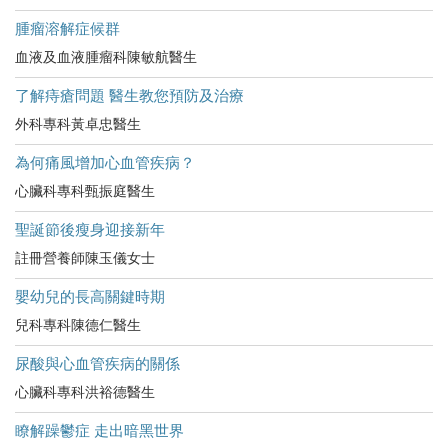
腫瘤溶解症候群
血液及血液腫瘤科陳敏航醫生
了解痔瘡問題 醫生教您預防及治療
外科專科黃卓忠醫生
為何痛風增加心血管疾病？
心臟科專科甄振庭醫生
聖誕節後瘦身迎接新年
註冊營養師陳玉儀女士
嬰幼兒的長高關鍵時期
兒科專科陳德仁醫生
尿酸與心血管疾病的關係
心臟科專科洪裕德醫生
瞭解躁鬱症 走出暗黑世界