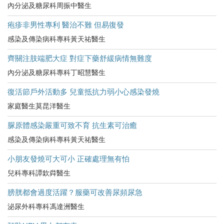
內分泌及糖尿科周振中醫生
疱疹非男性專利 醫治不難 但易復發
感染及傳染病科專科黃天祐醫生
齊關注肢端肥大症 對症下藥舒緩病情無難度
內分泌及糖尿科專科丁昭慧醫生
復活節戶外活動多 兒童抵抗力弱小心感染發燒
家庭醫生莫昆洋醫生
脲原體感染嚴重可致不育 抗生素可治癒
感染及傳染病科專科黃天祐醫生
小朋友發燒可大可小 正確處理無有怕
兒科專科譚欽粦醫生
膀胱都會過度活躍？服藥可改善尿頻尿急
泌尿外科專科馮達洲醫生