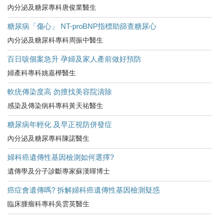
內分泌及糖尿專科唐俊業醫生
糖尿病「傷心」 NT-proBNP指標助篩查糖尿心
內分泌及糖尿科專科周振中醫生
百日咳個案急升 孕婦及家人產前做好預防
婦產科專科姚嘉樺醫生
軟疣傳染度高 勿擅找美容院清除
感染及傳染病科專科黃天祐醫生
糖尿病年輕化 及早正視防併發症
內分泌及糖尿專科陳諾醫生
婦科癌遺傳性基因檢測如何選擇?
遺傳學及分子診斷專家蘇漢暉博士
癌症會遺傳嗎? 拆解婦科癌遺傳性基因檢測疑惑
臨床腫瘤科專科吳雲英醫生