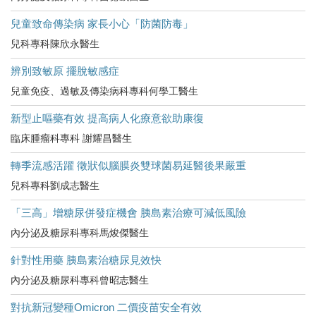
兒童致命傳染病 家長小心「防菌防毒」
兒科專科陳欣永醫生
辨別致敏原 擺脫敏感症
兒童免疫、過敏及傳染病科專科何學工醫生
新型止嘔藥有效 提高病人化療意欲助康復
臨床腫瘤科專科 謝耀昌醫生
轉季流感活躍 徵狀似腦膜炎雙球菌易延醫後果嚴重
兒科專科劉成志醫生
「三高」增糖尿併發症機會 胰島素治療可減低風險
內分泌及糖尿科專科馬焌傑醫生
針對性用藥 胰島素治糖尿見效快
內分泌及糖尿科專科曾昭志醫生
對抗新冠變種Omicron 二價疫苗安全有效