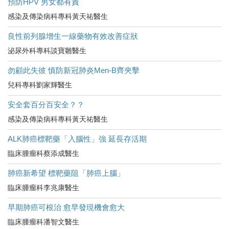
預防HPV 男女都有責
感染及傳染病科專科黃天祐醫生
良性前列腺增生一線藥物有效改善症狀
泌尿外科專科談寶雛醫生
勿顧此失彼 慎防新冠肺炎Men-B齊夾擊
兒科專科劉家輝醫生
安全套百分百安全？？
感染及傳染病科專科黃天祐醫生
ALK肺癌標靶藥「入腦性」強 延長存活期
臨床腫瘤科蔡添成醫生
肺癌新希望 標靶藥阻「肺癌上腦」
臨床腫瘤科李兆康醫生
早期肺癌可根治 愈早發現機會愈大
臨床腫瘤科潘智文醫生