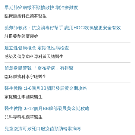
早期肺癌病徵不顯擴散快 增治療難度
臨床腫瘤科丘德芬醫生
藥劑師教路：抗疫消毒好幫手 識用HOCl次氯酸更安全有效
註冊藥劑師廖麗婷
建立性健康概念 定期做性病檢查
感染及傳染病科專科黃天祐醫生
留意身體警號 「喬布斯病」有得醫
臨床腫瘤科李宇聰醫生
醫生教路 :1-6個月BB腦部發展黄金期攻略
家庭醫生李國康醫生
醫生教路 :6-12個月BB腦部發展黄金期攻略
兒科專科毛傑華醫生
兒童腹瀉可致死口服疫苗預防輪狀病毒