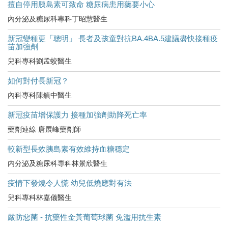
擅自停用胰島素可致命 糖尿病患用藥要小心
內分泌及糖尿科專科丁昭慧醫生
新冠變種更「聰明」 長者及孩童對抗BA.4BA.5建議盡快接種疫
苗加強劑
兒科專科劉孟蛟醫生
如何對付長新冠？
內科專科陳鎮中醫生
新冠疫苗增保護力 接種加強劑助降死亡率
藥劑連線 唐展峰藥劑師
較新型長效胰島素有效維持血糖穩定
内分泌及糖尿科專科林景欣醫生
疫情下發燒令人慌 幼兒低燒應對有法
兒科專科林嘉儀醫生
嚴防惡菌 - 抗藥性金黃葡萄球菌 免濫用抗生素