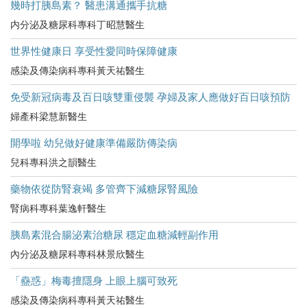
幾時打胰島素？ 醫患溝通攜手抗糖
内分泌及糖尿科專科丁昭慧醫生
世界性健康日 享受性愛同時保障健康
感染及傳染病科專科黃天祐醫生
免受新冠病毒及百日咳雙重侵襲 孕婦及家人應做好百日咳預防
婦產科梁慧新醫生
開學啦 幼兒做好健康準備嚴防傳染病
兒科專科洪之韻醫生
藥物依從防腎衰竭 多管齊下減糖尿腎風險
腎病科專科葉逸軒醫生
胰島素混合腸泌素治糖尿 穩定血糖減輕副作用
內分泌及糖尿科專科林景欣醫生
「蠱惑」梅毒擅隱身 上眼上腦可致死
感染及傳染病科專科黃天祐醫生