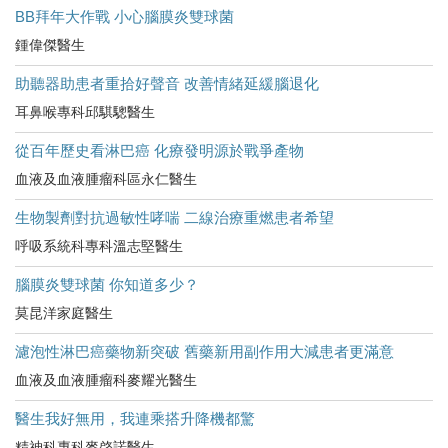
BB拜年大作戰 小心腦膜炎雙球菌
鍾偉傑醫生
助聽器助患者重拾好聲音 改善情緒延緩腦退化
耳鼻喉專科邱騏驄醫生
從百年歷史看淋巴癌 化療發明源於戰爭產物
血液及血液腫瘤科區永仁醫生
生物製劑對抗過敏性哮喘 二線治療重燃患者希望
呼吸系統科專科溫志堅醫生
腦膜炎雙球菌 你知道多少？
莫昆洋家庭醫生
濾泡性淋巴癌藥物新突破 舊藥新用副作用大減患者更滿意
血液及血液腫瘤科麥耀光醫生
醫生我好無用，我連乘搭升降機都驚
精神科專科麥棨諾醫生