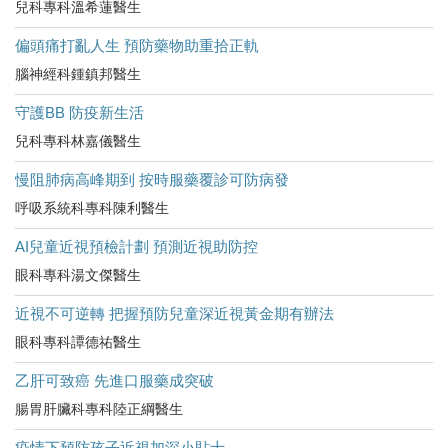
兒科專科溫希蓮醫生
偏頭痛打亂人生 預防藥物助重拾正軌
腦神經科鍾鎮邦醫生
守護BB 防疫新生活
兒科專科林嘉儀醫生
慢阻肺病高峰期到 按時服藥覆診可防病發
呼吸系統科專科陳利醫生
AI兒童近視預檢計劃 預測近視助防控
眼科專科湯文傑醫生
近視不可逆轉 把握預防兒童深近視黃金期有辦法
眼科專科譚德祐醫生
乙肝可致癌 先進口服藥成突破
腸胃肝臟科專科陸正綱醫生
疫情下預防孩子近視加深小貼士