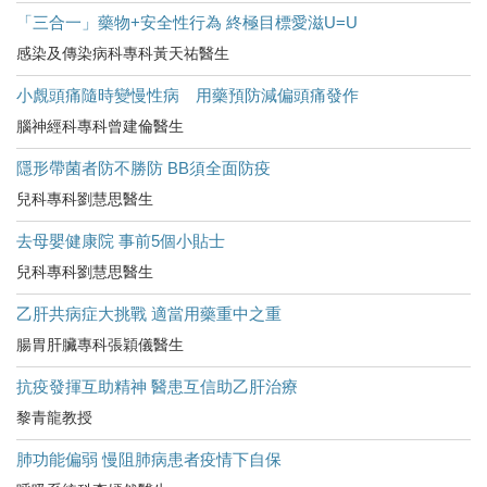
「三合一」藥物+安全性行為 終極目標愛滋U=U
感染及傳染病科專科黃天祐醫生
小覤頭痛隨時變慢性病 用藥預防減偏頭痛發作
腦神經科專科曾建倫醫生
隱形帶菌者防不勝防 BB須全面防疫
兒科專科劉慧思醫生
去母嬰健康院 事前5個小貼士
兒科專科劉慧思醫生
乙肝共病症大挑戰 適當用藥重中之重
腸胃肝臟專科張穎儀醫生
抗疫發揮互助精神 醫患互信助乙肝治療
黎青龍教授
肺功能偏弱 慢阻肺病患者疫情下自保