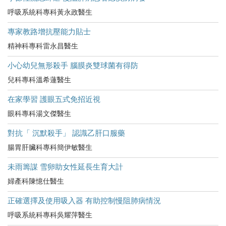
呼吸系統科專科黃永政醫生
專家教路增抗壓能力貼士
精神科專科雷永昌醫生
小心幼兒無形殺手 腦膜炎雙球菌有得防
兒科專科溫希蓮醫生
在家學習 護眼五式免招近視
眼科專科湯文傑醫生
對抗「 沉默殺手」 認識乙肝口服藥
腸胃肝臟科專科簡伊敏醫生
未雨籌謀 雪卵助女性延長生育大計
婦產科陳憶仕醫生
正確選擇及使用吸入器 有助控制慢阻肺病情況
呼吸系統科專科吳耀萍醫生