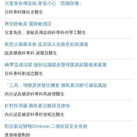
兒童致命傳染病 家長小心「防菌防毒」
兒科專科陳欣永醫生
辨別致敏原 擺脫敏感症
兒童免疫、過敏及傳染病科專科何學工醫生
新型止嘔藥有效 提高病人化療意欲助康復
臨床腫瘤科專科 謝耀昌醫生
轉季流感活躍 徵狀似腦膜炎雙球菌易延醫後果嚴重
兒科專科劉成志醫生
「三高」增糖尿併發症機會 胰島素治療可減低風險
內分泌及糖尿科專科馬焌傑醫生
針對性用藥 胰島素治糖尿見效快
內分泌及糖尿科專科曾昭志醫生
對抗新冠變種Omicron 二價疫苗安全有效
唐展峰藥劑師