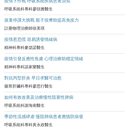
疫情下作戰 呼吸系統疾病患者須知
呼吸系統科專科廖頌雅醫生
孩童停課大挑戰 親子按摩助提高免疫力
註册物理治療師徐美琪
疫情惹恐慌 容易誘發情緒病
精神科專科麥棨諾醫生
疫情引發反應性焦慮 心理治療助穩定情緒
精神科專科談家樂醫生
對抗丙型肝炎 早日求醫可治愈
腸胃肝臟科專科廖思行醫生
如何有效改善及治療慢性阻塞性肺病
呼吸系統科謝海南醫生
季節性流感肆虐 慢阻肺病患者應慎防病發
呼吸系統科專科黃永政醫生