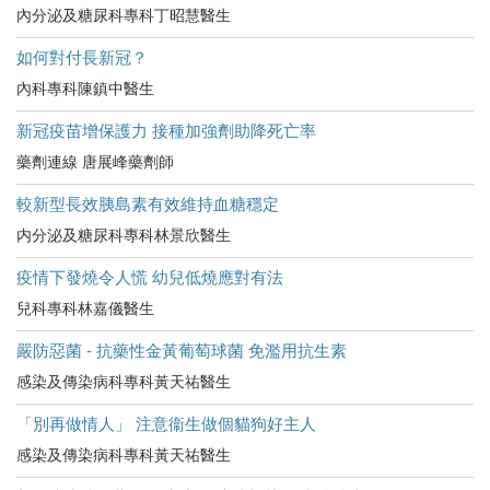
內分泌及糖尿科專科丁昭慧醫生
如何對付長新冠？
內科專科陳鎮中醫生
新冠疫苗增保護力 接種加強劑助降死亡率
藥劑連線 唐展峰藥劑師
較新型長效胰島素有效維持血糖穩定
内分泌及糖尿科專科林景欣醫生
疫情下發燒令人慌 幼兒低燒應對有法
兒科專科林嘉儀醫生
嚴防惡菌 - 抗藥性金黃葡萄球菌 免濫用抗生素
感染及傳染病科專科黃天祐醫生
「別再做情人」 注意衞生做個貓狗好主人
感染及傳染病科專科黃天祐醫生