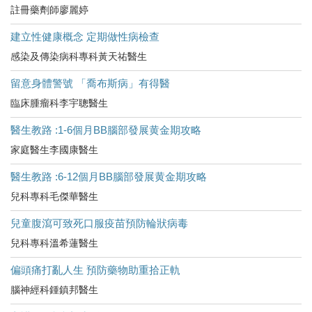
註冊藥劑師廖麗婷
建立性健康概念 定期做性病檢查
感染及傳染病科專科黃天祐醫生
留意身體警號 「喬布斯病」有得醫
臨床腫瘤科李宇聰醫生
醫生教路 :1-6個月BB腦部發展黄金期攻略
家庭醫生李國康醫生
醫生教路 :6-12個月BB腦部發展黄金期攻略
兒科專科毛傑華醫生
兒童腹瀉可致死口服疫苗預防輪狀病毒
兒科專科溫希蓮醫生
偏頭痛打亂人生 預防藥物助重拾正軌
腦神經科鍾鎮邦醫生