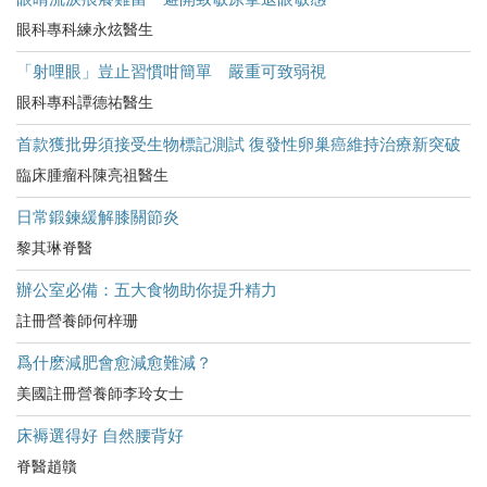
眼科專科練永炫醫生
「射哩眼」豈止習慣咁簡單 嚴重可致弱視
眼科專科譚德祐醫生
首款獲批毋須接受生物標記測試 復發性卵巢癌維持治療新突破
臨床腫瘤科陳亮祖醫生
日常鍛鍊緩解膝關節炎
黎其琳脊醫
辦公室必備：五大食物助你提升精力
註冊營養師何梓珊
爲什麽減肥會愈減愈難減？
美國註冊營養師李玲女士
床褥選得好 自然腰背好
脊醫趙贛