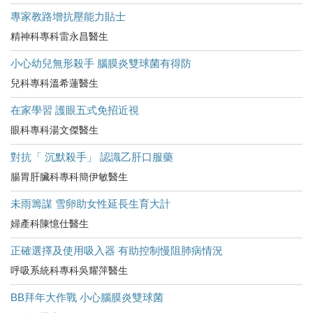
專家教路增抗壓能力貼士
精神科專科雷永昌醫生
小心幼兒無形殺手 腦膜炎雙球菌有得防
兒科專科溫希蓮醫生
在家學習 護眼五式免招近視
眼科專科湯文傑醫生
對抗「 沉默殺手」 認識乙肝口服藥
腸胃肝臟科專科簡伊敏醫生
未雨籌謀 雪卵助女性延長生育大計
婦產科陳憶仕醫生
正確選擇及使用吸入器 有助控制慢阻肺病情況
呼吸系統科專科吳耀萍醫生
BB拜年大作戰 小心腦膜炎雙球菌