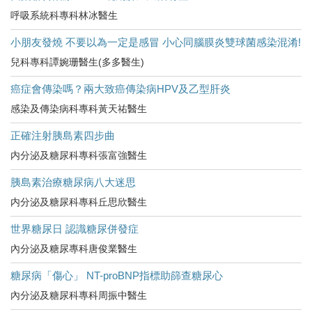
呼吸系統科專科林冰醫生
小朋友發燒 不要以為一定是感冒 小心同腦膜炎雙球菌感染混淆!
兒科專科譚婉珊醫生(多多醫生)
癌症會傳染嗎？兩大致癌傳染病HPV及乙型肝炎
感染及傳染病科專科黃天祐醫生
正確注射胰島素四步曲
内分泌及糖尿科專科張富強醫生
胰島素治療糖尿病八大迷思
内分泌及糖尿科專科丘思欣醫生
世界糖尿日 認識糖尿併發症
內分泌及糖尿專科唐俊業醫生
糖尿病「傷心」 NT-proBNP指標助篩查糖尿心
內分泌及糖尿科專科周振中醫生