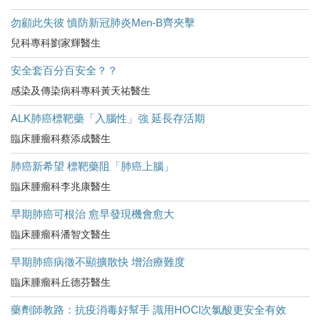
勿顧此失彼 慎防新冠肺炎Men-B齊夾擊
兒科專科劉家輝醫生
安全套百分百安全？？
感染及傳染病科專科黃天祐醫生
ALK肺癌標靶藥「入腦性」強 延長存活期
臨床腫瘤科蔡添成醫生
肺癌新希望 標靶藥阻「肺癌上腦」
臨床腫瘤科李兆康醫生
早期肺癌可根治 愈早發現機會愈大
臨床腫瘤科潘智文醫生
早期肺癌病徵不顯擴散快 增治療難度
臨床腫瘤科丘德芬醫生
藥劑師教路：抗疫消毒好幫手 識用HOCl次氯酸更安全有效