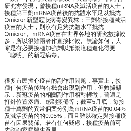
研究亦發現，曾接種mRNA及滅活疫苗的人士，
接種第三劑mRNA疫苗後的抗體水平足以抵抗
Omicron新型冠狀病毒變異株；三劑都接種滅活
疫苗的人士，則沒有足夠抗體水平抵抗
Omicron。mRNA疫苗在世界各地的研究數據較
多，所以很難兩者作直接比較。無論如何，大
家是有必要接種加強劑以抵禦這種進化得更
「聰明」的新冠病毒。
很多市民擔心疫苗的副作用問題，事實上，接
種任何疫苗後均有機會出現副作用，但數據顯
示，新冠疫苗的相關副作用相對輕微，普遍是
打針位置疼痛、感到疲倦等；截至5月底，每接
種十萬劑的異常個案分別為mRNA疫苗的0.04%
及滅活疫苗的的0.05%，而且難以確定與接種疫
苗有因果關係。若有任何疑慮，接種疫苗前可
先諮詢家庭醫生意見。