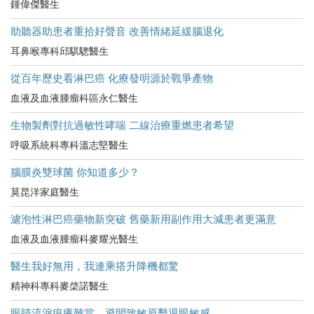
鍾偉傑醫生
助聽器助患者重拾好聲音 改善情緒延緩腦退化
耳鼻喉專科邱騏驄醫生
從百年歷史看淋巴癌 化療發明源於戰爭產物
血液及血液腫瘤科區永仁醫生
生物製劑對抗過敏性哮喘 二線治療重燃患者希望
呼吸系統科專科溫志堅醫生
腦膜炎雙球菌 你知道多少？
莫昆洋家庭醫生
濾泡性淋巴癌藥物新突破 舊藥新用副作用大減患者更滿意
血液及血液腫瘤科麥耀光醫生
醫生我好無用，我連乘搭升降機都驚
精神科專科麥棨諾醫生
眼睛流淚痕癢難當 避開致敏原擊退眼敏感