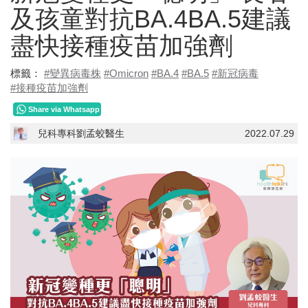
及孩童對抗BA.4BA.5建議
盡快接種疫苗加強劑
標籤：
#變異病毒株
#Omicron
#BA.4
#BA.5
#新冠病毒
#接種疫苗加強劑
Share via Whatsapp
兒科專科劉孟蛟醫生
2022.07.29