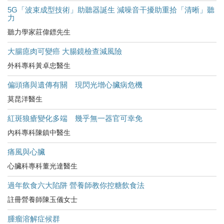
5G「波束成型技術」助聽器誕生 減噪音干擾助重拾「清晰」聽
力
聽力學家莊偉鏢先生
大腸瘜肉可變癌 大腸鏡檢查減風險
外科專科黃卓忠醫生
偏頭痛與遺傳有關 現閃光增心臟病危機
莫昆洋醫生
紅斑狼瘡變化多端 幾乎無一器官可幸免
內科專科陳鎮中醫生
痛風與心臟
心臟科專科董光達醫生
過年飲食六大陷阱 營養師教你控糖飲食法
註冊營養師陳玉儀女士
腫瘤溶解症候群