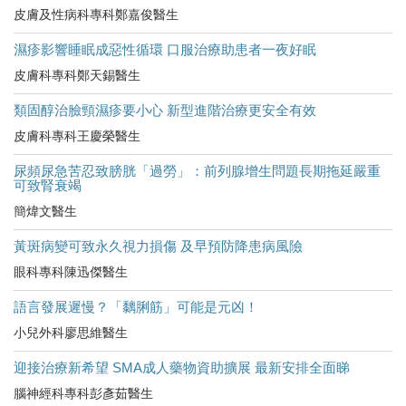
皮膚及性病科專科鄭嘉俊醫生
濕疹影響睡眠成惡性循環 口服治療助患者一夜好眠
皮膚科專科鄭天錫醫生
類固醇治臉頸濕疹要小心 新型進階治療更安全有效
皮膚科專科王慶榮醫生
尿頻尿急苦忍致膀胱「過勞」：前列腺增生問題長期拖延嚴重
可致腎衰竭
簡煒文醫生
黃斑病變可致永久視力損傷 及早預防降患病風險
眼科專科陳迅傑醫生
語言發展遲慢？「黐脷筋」可能是元凶！
小兒外科廖思維醫生
迎接治療新希望 SMA成人藥物資助擴展 最新安排全面睇
腦神經科專科彭彥茹醫生