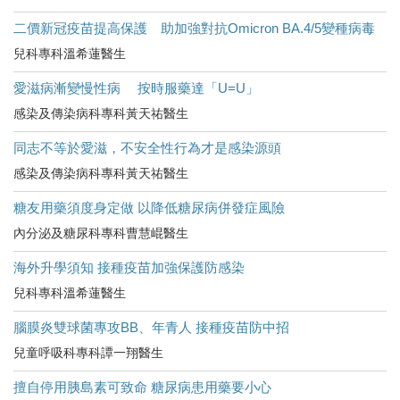
二價新冠疫苗提高保護 助加強對抗Omicron BA.4/5變種病毒
兒科專科溫希蓮醫生
愛滋病漸變慢性病 按時服藥達「U=U」
感染及傳染病科專科黃天祐醫生
同志不等於愛滋，不安全性行為才是感染源頭
感染及傳染病科專科黃天祐醫生
糖友用藥須度身定做 以降低糖尿病併發症風險
內分泌及糖尿科專科曹慧崐醫生
海外升學須知 接種疫苗加強保護防感染
兒科專科溫希蓮醫生
腦膜炎雙球菌專攻BB、年青人 接種疫苗防中招
兒童呼吸科專科譚一翔醫生
擅自停用胰島素可致命 糖尿病患用藥要小心