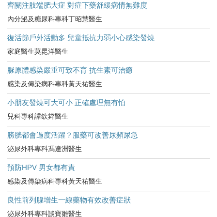
齊關注肢端肥大症 對症下藥舒緩病情無難度
內分泌及糖尿科專科丁昭慧醫生
復活節戶外活動多 兒童抵抗力弱小心感染發燒
家庭醫生莫昆洋醫生
脲原體感染嚴重可致不育 抗生素可治癒
感染及傳染病科專科黃天祐醫生
小朋友發燒可大可小 正確處理無有怕
兒科專科譚欽粦醫生
膀胱都會過度活躍？服藥可改善尿頻尿急
泌尿外科專科馮達洲醫生
預防HPV 男女都有責
感染及傳染病科專科黃天祐醫生
良性前列腺增生一線藥物有效改善症狀
泌尿外科專科談寶雛醫生