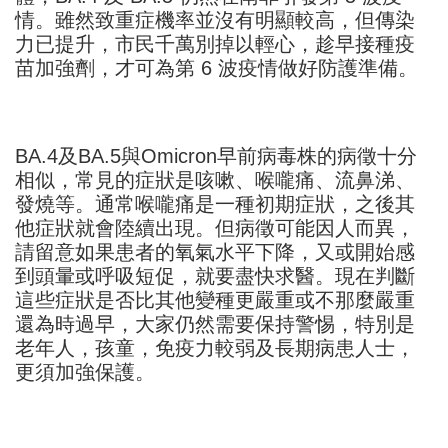
情。雖然致重症機率並沒有明顯較高，但傳染
力已提升，市民千萬別掉以輕心，趁早接種疫
苗加強劑，才可為第 6 波疫情做好防護準備。
BA.4及BA.5
與Omicron早前
病毒
株的病徵十分
相似，常見的症狀是咳嗽、喉嚨痛、流鼻涕、
發燒等。通常喉嚨痛是一種初期症狀，之後其
他症狀就會陸續出現。但病徵可能因人而異，
請留意如果患者的氧氣水平下降，又或開始感
到頭暈或呼吸短促，就要盡快求醫。現在判斷
這些症狀是否比其他變種更嚴重或不那麼嚴重
還為時過早，大家仍然需要保持警惕，特別是
老年人
，孩童，
免疫力較弱
及長期病患人士，
更須
加強保護
。