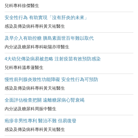
兒科專科徐傑醫生
安全性行為 有助實現「沒有肝炎的未來」
感染及傳染病科專科黃天祐醫生
及早介入有助控糖 胰島素面世百年難以取代
內分泌及糖尿科專科歐陽亦璋醫生
4大幼兒傳染病易被忽略 注射疫苗有效預防感染
兒科專科溫希蓮醫生
慢性前列腺炎致性功能障礙 安全性行為可預防
感染及傳染病科專科黃天祐醫生
全面評估檢查把關 遠離糖尿病心腎衰竭
內分泌及糖尿科周振中醫生
疱疹非男性專利 醫治不難 但易復發
感染及傳染病科專科黃天祐醫生