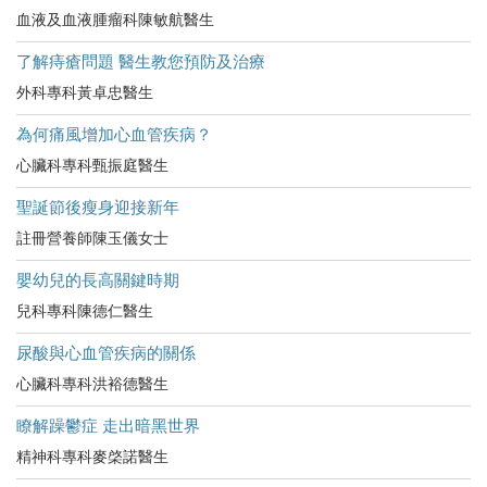
血液及血液腫瘤科陳敏航醫生
了解痔瘡問題 醫生教您預防及治療
外科專科黃卓忠醫生
為何痛風增加心血管疾病？
心臟科專科甄振庭醫生
聖誕節後瘦身迎接新年
註冊營養師陳玉儀女士
嬰幼兒的長高關鍵時期
兒科專科陳德仁醫生
尿酸與心血管疾病的關係
心臟科專科洪裕德醫生
瞭解躁鬱症 走出暗黑世界
精神科專科麥棨諾醫生