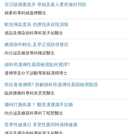
百日咳個案急升 孕婦及家人產前做好預防
婦產科專科姚嘉樺醫生
軟疣傳染度高 勿擅找美容院清除
感染及傳染病科專科黃天祐醫生
糖尿病年輕化 及早正視防併發症
內分泌及糖尿專科陳諾醫生
婦科癌遺傳性基因檢測如何選擇?
遺傳學及分子診斷專家蘇漢暉博士
癌症會遺傳嗎? 拆解婦科癌遺傳性基因檢測疑惑
臨床腫瘤科專科吳雲英醫生
幾時打胰島素？ 醫患溝通攜手抗糖
内分泌及糖尿科專科丁昭慧醫生
世界性健康日 享受性愛同時保障健康
感染及傳染病科專科黃天祐醫生