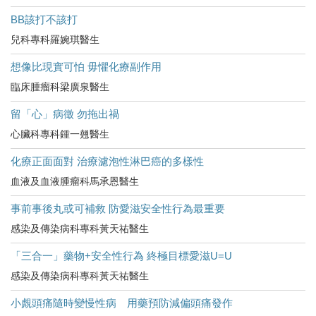
BB該打不該打
兒科專科羅婉琪醫生
想像比現實可怕 毋懼化療副作用
臨床腫瘤科梁廣泉醫生
留「心」病徵 勿拖出禍
心臟科專科鍾一翹醫生
化療正面面對 治療濾泡性淋巴癌的多樣性
血液及血液腫瘤科馬承恩醫生
事前事後丸或可補救 防愛滋安全性行為最重要
感染及傳染病科專科黃天祐醫生
「三合一」藥物+安全性行為 終極目標愛滋U=U
感染及傳染病科專科黃天祐醫生
小覤頭痛隨時變慢性病 用藥預防減偏頭痛發作