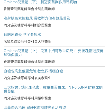
Omicron兒童篇（下） 新冠疫苗副作用睇真啲
香港醫院藥劑師學會徐凱彤藥劑師
注射胰島素控糖尿 長效型方便有效最普及
內分泌及糖尿科專科劉詠恩醫生
預防尿道炎 見字要飲水
感染及傳染病科專科黃天祐醫生
Omicron兒童篇（上） 兒童中招可致重症死亡 要接種新冠疫苗
加強保護力
香港醫院藥劑師學會徐凱彤藥劑師
血糖忽高忽低更危險 教您四招穩血糖
内分泌及糖尿科專科袁美欣醫生
三大指數 : 糖化血色素、微量白蛋白尿、NT-proBNP 防糖尿病
併發症
內分泌及糖尿科專科周振中醫生
四藥聯合治療 EGFR晚期肺癌延活有望