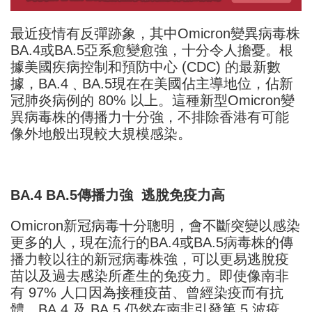
最近疫情有反彈跡象，其中
Omicron變異病毒株
BA.4或BA.5亞系
愈變愈強，十分令人擔憂。
根
據美國疾病控制和預防中心 (CDC) 的最新數
據，BA.4﹑BA.5現在在美國佔主導地位，佔新
冠肺炎病例的 80% 以上。這種新型Omicron變
異病毒株
的傳播力
十分
強，不排除
香港
有可能
像外地般出現較大規模感染。
BA.4 BA.5傳播力強
逃脫免疫力高
Omicron新冠病毒十分聰明，會不斷突變以感染
更多的人，現在流行的BA.4或BA.5病毒株的傳
播力較以往的新冠病毒株強，可以更易逃脫疫
苗以及過去感染所產生的免疫力
。
即使像南非
有 97% 人口因為接種疫苗、曾經染疫而有抗
體，BA.4 及 BA.5 仍然在南非
引發
第 5 波疫