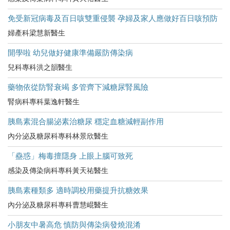
免受新冠病毒及百日咳雙重侵襲 孕婦及家人應做好百日咳預防
婦產科梁慧新醫生
開學啦 幼兒做好健康準備嚴防傳染病
兒科專科洪之韻醫生
藥物依從防腎衰竭 多管齊下減糖尿腎風險
腎病科專科葉逸軒醫生
胰島素混合腸泌素治糖尿 穩定血糖減輕副作用
內分泌及糖尿科專科林景欣醫生
「蠱惑」梅毒擅隱身 上眼上腦可致死
感染及傳染病科專科黃天祐醫生
胰島素種類多 適時調校用藥提升抗糖效果
內分泌及糖尿科專科曹慧崐醫生
小朋友中暑高危​ 慎防與傳染病發燒混淆