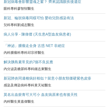
新冠病毒會影響靈魂之窗？ 齊來認識眼疾後遺症
眼科專科廖智恒醫生
新冠、輪狀病毒同樣可怕 嬰幼兒防感染有法
兒科專科劉成志醫生
病人分享 - 陳偉傑 (天生患A型血友病患者)
「神泌」腫瘤走全身 古惑 NET 非絕症
內科腫瘤科專科邱宗祥醫生
解決胰島素常見的7個不良反應
内分泌及糖尿科專科鍾志東醫生
新冠肺炎同邊種病好相似？留意小朋友頸僵硬紫色皮疹
感染及傳染病科專科黃天祐醫生
莫名出血瘀青可大可小 血友病原來也有後天性
內科醫生黃嘉偉醫生