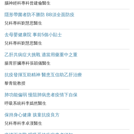
腦神經科專科曾建倫醫生
隱形帶菌者防不勝防 BB須全面防疫
兒科專科劉慧思醫生
去母嬰健康院 事前5個小貼士
兒科專科劉慧思醫生
乙肝共病症大挑戰 適當用藥重中之重
腸胃肝臟專科張穎儀醫生
抗疫發揮互助精神 醫患互信助乙肝治療
黎青龍教授
肺功能偏弱 慢阻肺病患者疫情下自保
呼吸系統科李嫣然醫生
保持身心健康 孩童抗疫良方
兒科專科李卓漢醫生