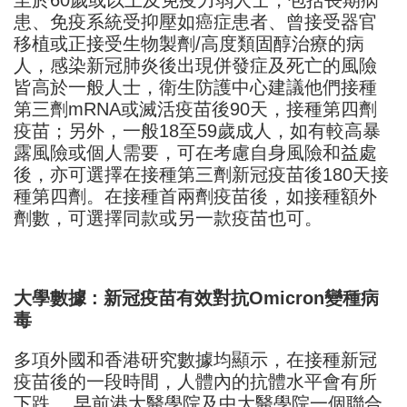
至於60歲或以上及免疫力弱人士，包括長期病
患、免疫系統受抑壓如癌症患者、曾接受器官
移植或正接受生物製劑/高度類固醇治療的病
人，感染新冠肺炎後出現併發症及死亡的風險
皆高於一般人士，衛生防護中心建議他們接種
第三劑mRNA或滅活疫苗後90天，接種第四劑
疫苗；另外，一般18至59歲成人，如有較高暴
露風險或個人需要，可在考慮自身風險和益處
後，亦可選擇在接種第三劑新冠疫苗後180天接
種第四劑。在接種首兩劑疫苗後，如接種額外
劑數，可選擇同款或另一款疫苗也可。
大學數據 : 新冠疫苗有效對抗Omicron
變種病
毒
多項外國和香港研究數據均顯示，在接種新冠
疫苗後的一段時間，人體內的抗體水平會有所
下跌。 早前港大醫學院及中大醫學院一個聯合