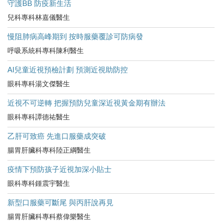
守護BB 防疫新生活
兒科專科林嘉儀醫生
慢阻肺病高峰期到 按時服藥覆診可防病發
呼吸系統科專科陳利醫生
AI兒童近視預檢計劃 預測近視助防控
眼科專科湯文傑醫生
近視不可逆轉 把握預防兒童深近視黃金期有辦法
眼科專科譚德祐醫生
乙肝可致癌 先進口服藥成突破
腸胃肝臟科專科陸正綱醫生
疫情下預防孩子近視加深小貼士
眼科專科鍾震宇醫生
新型口服藥可斷尾 與丙肝說再見
腸胃肝臟科專科蔡偉樂醫生