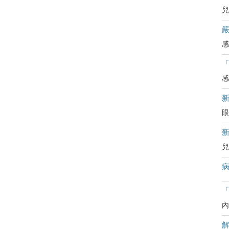
兒
嚴
感
感
眼
兒
病
「
內