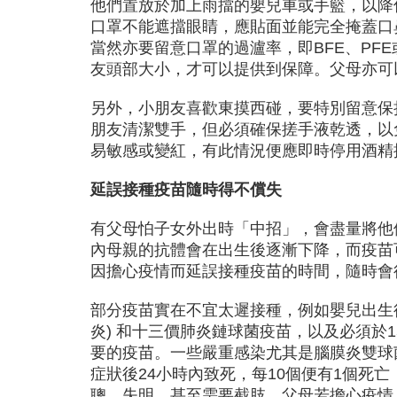
他們置放於加上雨擋的嬰兒車或手籃，以降
口罩不能遮擋眼睛，應貼面並能完全掩蓋口
當然亦要留意口罩的過瀘率，即BFE、PF
友頭部大小，才可以提供到保障。父母亦可
另外，小朋友喜歡東摸西碰，要特別留意保
朋友清潔雙手，但必須確保搓手液乾透，以
易敏感或變紅，有此情況便應即時停用酒精
延誤接種疫苗隨時得不償失
有父母怕子女外出時「中招」，會盡量將他
內母親的抗體會在出生後逐漸下降，而疫苗
因擔心疫情而延誤接種疫苗的時間，隨時會
部分疫苗實在不宜太遲接種，例如嬰兒出生後
炎) 和十三價肺炎鏈球菌疫苗，以及必須於
要的疫苗。一些嚴重感染尤其是腦膜炎雙球
症狀後24小時內致死，每10個便有1個死
聰、失明，甚至需要截肢。父母若擔心疫情