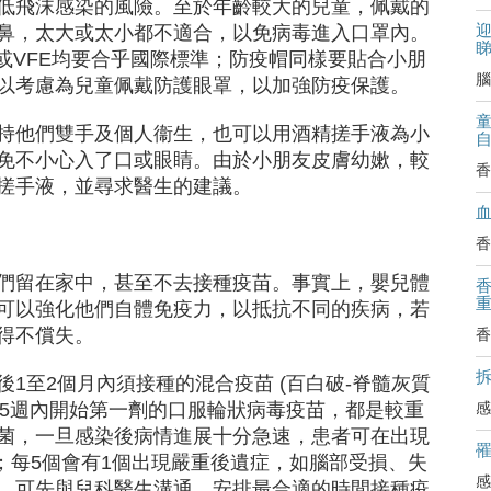
低飛沫感染的風險。至於年齡較大的兒童，佩戴的
迎
鼻，太大或太小都不適合，以免病毒進入口罩內。
E或VFE均要合乎國際標準；防疫帽同樣要貼合小朋
腦
以考慮為兒童佩戴防護眼罩，以加強防疫保護。
持他們雙手及個人衞生，也可以用酒精搓手液為小
免不小心入了口或眼睛。由於小朋友皮膚幼嫰，較
香
搓手液，並尋求醫生的建議。
香
們留在家中，甚至不去接種疫苗。事實上，嬰兒體
可以強化他們自體免疫力，以抵抗不同的疾病，若
得不償失。
香
拆
1至2個月內須接種的混合疫苗 (百白破-脊髓灰質
感
15週內開始第一劑的口服輪狀病毒疫苗，都是較重
菌，一旦感染後病情進展十分急速，患者可在出現
亡；每5個會有1個出現嚴重後遺症，如腦部受損、失
感
，可先與兒科醫生溝通，安排最合適的時間接種疫