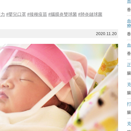
香
疫力
#嬰兒口罩
#接種疫苗
#腦膜炎雙球菌
#肺炎鏈球菌
血
2020.11.20
香
香
腸
腸
腸