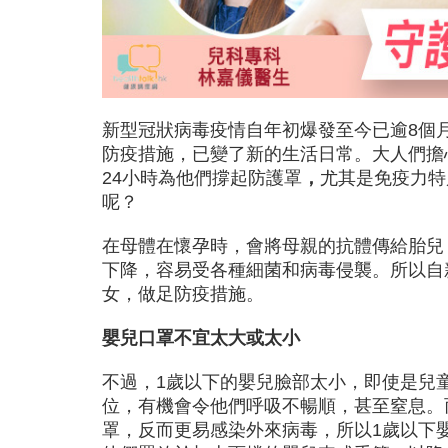
新型冠狀病毒疫情自年初爆發至今已逾8個
防疫措施，已變了新的生活日常。大人們擔
24小時為他們撐起防護罩
，
尤其是免疫力特
呢？
在母體在懷孕時，會將母親的抗體傳給胎兒
下降，容易受各種細菌和病毒侵襲。所以自
女，做足防疫措施。
嬰兒口罩不宜
太大或太小
不過，1歲以下的嬰兒臉部太小，即使是兒
位，有機會令他們呼吸不暢順，甚至窒息。
罩，反而更易感染外來病毒，所以1歲以下