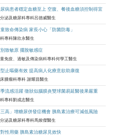
糖尿病患者穩定血糖至上 空腹、餐後血糖須控制得宜
分泌及糖尿科專科呂德威醫生
兒童致命傳染病 家長小心「防菌防毒」
科專科陳欣永醫生
別致敏原 擺脫敏感症
童免疫、過敏及傳染病科專科何學工醫生
新型止嘔藥有效 提高病人化療意欲助康復
床腫瘤科專科 謝耀昌醫生
轉季流感活躍 徵狀似腦膜炎雙球菌易延醫後果嚴重
科專科劉成志醫生
「三高」增糖尿併發症機會 胰島素治療可減低風險
分泌及糖尿科專科馬焌傑醫生
針對性用藥 胰島素治糖尿見效快