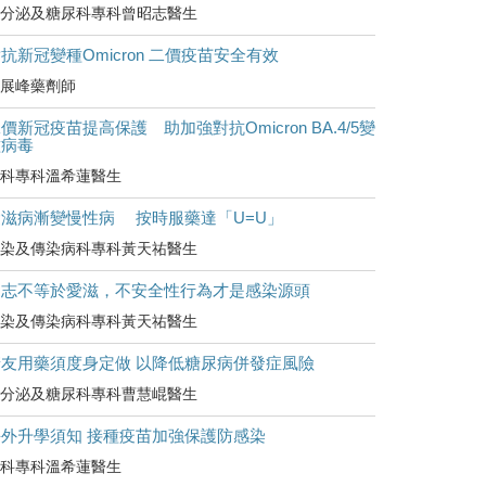
分泌及糖尿科專科曾昭志醫生
抗新冠變種Omicron 二價疫苗安全有效
展峰藥劑師
價新冠疫苗提高保護 助加強對抗Omicron BA.4/5變
種病毒
科專科溫希蓮醫生
愛滋病漸變慢性病 按時服藥達「U=U」
染及傳染病科專科黃天祐醫生
同志不等於愛滋，不安全性行為才是感染源頭
染及傳染病科專科黃天祐醫生
糖友用藥須度身定做 以降低糖尿病併發症風險
分泌及糖尿科專科曹慧崐醫生
海外升學須知 接種疫苗加強保護防感染
科專科溫希蓮醫生