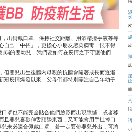
腸
皮
月，出街戴口罩、保持社交距離、用酒精搓手液等等
心自己「中招」，更擔心小朋友感染病毒，恨不得
皮
別弱的嬰幼兒，我們要如何在疫情之下守護他們
皮
，但嬰兒出生後體內母親的抗體會隨著成長而逐漸
新冠疫情爆發以來，父母們都特別關注自己年幼子
簡
眼
童口罩也不能完全貼合他們臉形而出現隙縫，或者移
而且嬰兒喜歡伸舌頭舔東西，又可能會用手扯掉口
嬰兒未必適合佩戴口罩。若一定要帶嬰兒外出，可將
小