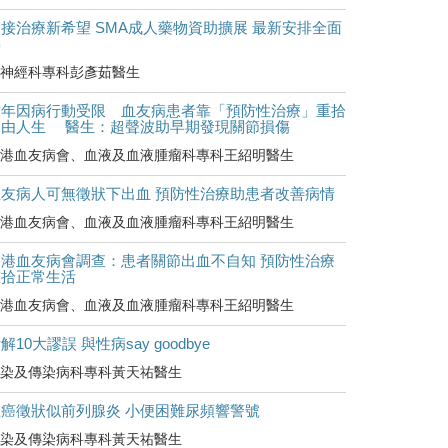
接治療新希望 SMA成人藥物資助擴展 最新安排全面
睇
神經科專科彭彥茹醫生
童年因病行動受限 血友病患者靠「預防性治療」重拾
自由人生 醫生：超聲波助早期發現關節損傷
港血友病會、血液及血液腫瘤科專科王紹明醫生
血友病人可無徵狀下出血 預防性治療助患者改善病情
港血友病會、血液及血液腫瘤科專科王紹明醫生
香港血友病會調查：患者關節出血不自知 預防性治療
重拾正常生活
港血友病會、血液及血液腫瘤科專科王紹明醫生
解10大謬誤 與性病say goodbye
染及傳染病科專科黃天祐醫生
罹癌徵狀似前列腺炎 小便困難尿頻響警號
染及傳染病科專科黃天祐醫生