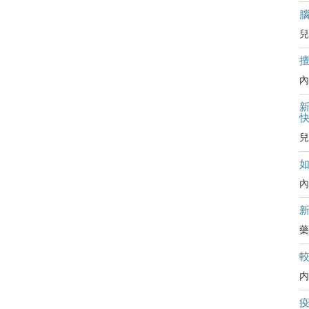
兒
內
新
兒
內
藥
内