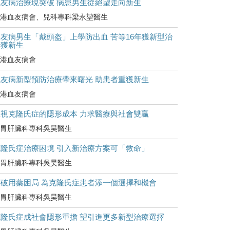
血友病治療現突破 病患男生從絕望走向新生
港血友病會、兒科專科梁永堃醫生
友病男生「戴頭盔」上學防出血 苦等16年獲新型治
療獲新生
港血友病會
血友病新型預防治療帶來曙光 助患者重獲新生
港血友病會
正視克隆氏症的隱形成本 力求醫療與社會雙贏
胃肝臟科專科吳昊醫生
克隆氏症治療困境 引入新治療方案可「救命」
胃肝臟科專科吳昊醫生
打破用藥困局 為克隆氏症患者添一個選擇和機會
胃肝臟科專科吳昊醫生
克隆氏症成社會隱形重擔 望引進更多新型治療選擇