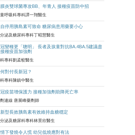
腦膜炎雙球菌專攻BB、年青人 接種疫苗防中招
童呼吸科專科譚一翔醫生
擅自停用胰島素可致命 糖尿病患用藥要小心
分泌及糖尿科專科丁昭慧醫生
冠變種更「聰明」 長者及孩童對抗BA.4BA.5建議盡
快接種疫苗加強劑
科專科劉孟蛟醫生
如何對付長新冠？
科專科陳鎮中醫生
新冠疫苗增保護力 接種加強劑助降死亡率
劑連線 唐展峰藥劑師
較新型長效胰島素有效維持血糖穩定
分泌及糖尿科專科林景欣醫生
疫情下發燒令人慌 幼兒低燒應對有法