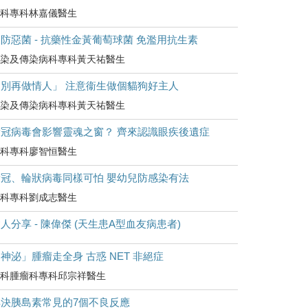
科專科林嘉儀醫生
防惡菌 - 抗藥性金黃葡萄球菌 免濫用抗生素
染及傳染病科專科黃天祐醫生
「別再做情人」 注意衞生做個貓狗好主人
染及傳染病科專科黃天祐醫生
新冠病毒會影響靈魂之窗？ 齊來認識眼疾後遺症
科專科廖智恒醫生
新冠、輪狀病毒同樣可怕 嬰幼兒防感染有法
科專科劉成志醫生
人分享 - 陳偉傑 (天生患A型血友病患者)
神泌」腫瘤走全身 古惑 NET 非絕症
科腫瘤科專科邱宗祥醫生
解決胰島素常見的7個不良反應