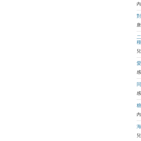
內
對
唐
二
兒
感
感
內
兒