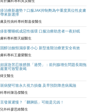
胃肝臟科專科吳昊醫生
濕疹治療新趨勢？口服JAK抑制劑為中重度異位性皮膚
炎帶來新選擇
膚及性病科專科鄭嘉俊醫生
濕疹影響睡眠成惡性循環 口服治療助患者一夜好眠
膚科專科鄭天錫醫生
類固醇治臉頸濕疹要小心 新型進階治療更安全有效
膚科專科王慶榮醫生
尿頻尿急苦忍致膀胱「過勞」：前列腺增生問題長期拖
延嚴重可致腎衰竭
煒文醫生
黃斑病變可致永久視力損傷 及早預防降患病風險
科專科陳迅傑醫生
語言發展遲慢？「黐脷筋」可能是元凶！
兒外科廖思維醫生